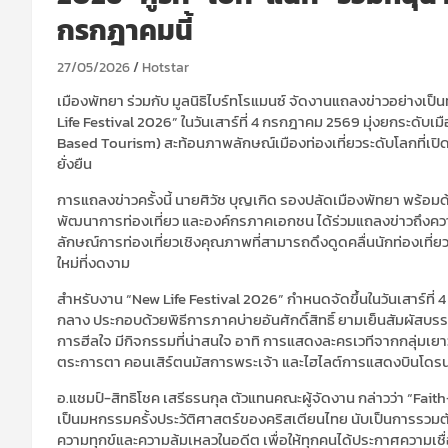
กรกฎาคมนี้
27/05/2026
Hotstar
เมืองพัทยา ร่วมกับ มูลนิธิไบร์ทโรแมนซ์ จัดงานแถลงข่าวอย่าง
Life Festival 2026” ในวันเสาร์ที่ 4 กรกฎาคม 2569 มุ่งยกระดับเม
Based Tourism) สะท้อนภาพลักษณ์เมืองท่องเที่ยวระดับโลกที่เป
ยั่งยืน
การแถลงข่าวครั้งนี้ นายศิวัช บุญเกิด รองปลัดเมืองพัทยา พร้อม
พัฒนาการท่องเที่ยว และองค์กรภาคเอกชน ได้ร่วมแถลงข่าวถึงคว
ลักษณ์การท่องเที่ยวเชิงคุณภาพที่สามารถดึงดูดคลื่นนักท่องเที่ย
ใหม่ที่งดงาม
สำหรับงาน “New Life Festival 2026” กำหนดจัดขึ้นในวันเสาร์ที่
กลาง ประกอบด้วยพิธีการภาคบ่ายอันศักดิ์สิทธิ์ ยามเย็นสัมผัส
การฮีลใจ มีกิจกรรมที่น่าสนใจ อาทิ การแสดงละครเวทีจากกลุ่มเยาว
ตระการตา คอนเสิร์ตนมัสการพระเจ้า และไฮไลต์การแสดงบินโดร
อ.แชมป์-สิทธิโชค เสรีธรนกุล ตัวแทนคณะผู้จัดงาน กล่าวว่า “Fai
เป็นมหกรรมครั้งประวัติศาสตร์ของคริสเตียนไทย นับเป็นการรวมตั
ความทุกข์และความล้มเหลวในอดีต เพื่อให้ทุกคนได้ประกาศความเชื่อแ