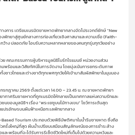
เป็นทางการ เตรียมเนรมิตชายหาดพัทยากลางจัดโปรเจกต์ยักษ์ “New
ืองพัทยาสู่ศูนย์กลางการท่องเที่ยวเชิงศาสนาและความเชื่อ (Faith-
ิดกว้าง ปลอดภัย โอบรับความหลากหลายของคนทุกรุ่นทุกวัยอย่าง
ด้วย คณะกรรมการผู้บริหารมูลนิธิไบร์ทโรแมนซ์ หน่วยงานส่วน
ามพร้อมและวิสัยทัศน์ในการจัดงาน โดยมุ่งเน้นการยกระดับภาพ
วทั้งชาวไทยและต่างชาติทุกเพศทุกวัยให้เข้ามาสัมผัสพัทยาในมุมมอง
 4 กรกฎาคม 2569 ตั้งแต่เวลา 14.00 – 23.45 น. ณ ชายหาดพัทยา
บรรยากาศริมชายหาดที่ถูกเนรมิตให้กลายเป็นเทศกาลแห่งความรักและ
ชนของมูลนิธิฯ เรื่อง “พระเยซูบนไม้กางเขน” โชว์การเต้นสุด
นแปรอักษรบนผืนฟ้าเหนือทะเลพัทยากลาง
th-Based Tourism ประกอบด้วยพิธีบัพติศมาในน้ำริมชายหาด ซึ่งถือ
วครั้งใหญ่ที่สุด ผืนน้ำเปรียบเสมือนสัญลักษณ์ของการชำระล้าง
ละพร้อมที่จะได้รับการรีเซ็ตชีวิตใหม่ที่เต็มไปด้วยความหวังและ