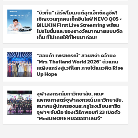
“บิวกิ้น” เสิร์ฟโมเมนต์สุดเอ็กซ์คลูซีฟ!
เชิญชวนทุกคนเช็กอินไลฟ์ NEVO Q05 ×
BILLKIN First Live Streaming พร้อม
โปรโมชั่นและของรางวัลมากมายแบบจัด
เต็ม ที่ไม่เคยให้ที่ไหนมาก่อน!
“ฮอนด้า เพรชภรณ์” สวยสง่า คว้ามง
“Mrs. Thailand World 2026” ตัวแทน
หญิงแกร่งสู่เวทีโลก ภายใต้แนวคิด Rise
Up Hope
จุฬาลงกรณ์มหาวิทยาลัย, คณะ
แพทยศาสตร์จุฬาลงกรณ์ มหาวิทยาลัย,
สมาคมผู้ปกครองและครูโรงเรียนสาธิต
จุฬาฯ จับมือ ช่องเวิร์คพอยท์ 23 เปิดตัว
“MedUMORE หมอขอชาเลนจ์”