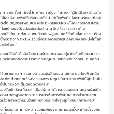
ฏการณ์ครั้งสำคัญนี้ โดย “แนท ณัฐชา” เผยว่า “รู้สึกดีใจและตื่นเต้น
ม่ใช่แค่งานเฟสติวัลริมทะเลทั่วไป แต่เป็นพื้นที่แห่งความรักและศิลปะ
ตั้งใจเชิญชวนเพื่อนๆ มี พี่บิ๊ก D-GERRARD พี่ไมค์-ภัทรเดช สงวน
ารคัมแบ็กของดีเจตัวแม่ระดับตำนาน ดีเจ Faahsai และดีเจ
เคยมีในไทยมาก่อน สมทบด้วยอินฟลูเอนเซอร์ชื่อดังที่จะมาร่วมสร้าง
๊กบอส จาก TikTok รวมถึงครีเอเตอร์วัยรุ่นอีกคับคั่ง อีกหนึ่งไฮไลท์
นะรักษ์โลก”
็นคอนเสิร์ตที่เต็มไปด้วยความรักและความอบอุ่น ใครที่เหนื่อยจากการ
งานนี้ ฟรีตลอดทั้งงาน เราอยากเชิญชวนนักท่องเที่ยวทุกคนมาเจอกัน
์ตใหญ่ ริมชายหาด การแสดงโดรนแปรอักษรขนาดใหญ่ บนท้องฟ้าเหนือ
ี่จะถ่ายทอดเรื่องราวของพระเยซูบนไม้กางเขน เพื่อให้ผู้ที่ผ่านไป
ต้นรำโบกธง จัดเต็มตลอดงานครับ”
องรับนักท่องเที่ยวว่า “เมืองพัทยาได้วางกรอบประสานความร่วมมือ
ยระดับมาตรฐานสากล การบริหารจัดการพื้นที่ และการอำนวยความ
็ว สร้างความมั่นใจและความประทับใจสูงสุดให้กับทุกท่านครับ”
เที่ยวทุกเพศทุกวัย มาร่วมสัมผัสปรากฏการณ์ครั้งสำคัญนี้ร่วมกัน