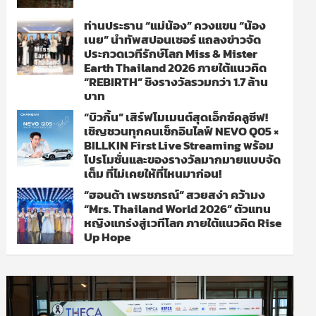
ท่านประธาน “แม่น้อง” ควงแขน “น้อง
เนย” นำทัพสปอนเซอร์ แถลงข่าวจัด
ประกวดเวทีรักษ์โลก Miss & Mister
Earth Thailand 2026 ภายใต้แนวคิด
“REBIRTH” ชิงรางวัลรวมกว่า 1.7 ล้าน
บาท
“บิวกิ้น” เสิร์ฟโมเมนต์สุดเอ็กซ์คลูซีฟ!
เชิญชวนทุกคนเช็กอินไลฟ์ NEVO Q05 ×
BILLKIN First Live Streaming พร้อม
โปรโมชั่นและของรางวัลมากมายแบบจัด
เต็ม ที่ไม่เคยให้ที่ไหนมาก่อน!
“ฮอนด้า เพรชภรณ์” สวยสง่า คว้ามง
“Mrs. Thailand World 2026” ตัวแทน
หญิงแกร่งสู่เวทีโลก ภายใต้แนวคิด Rise
Up Hope