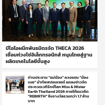
บีโอไอผนึกพันธมิตรจัด THECA 2026
เชื่อมห่วงโซ่อิเล็กทรอนิกส์ หนุนไทยสู่ฐาน
ผลิตเทคโนโลยีขั้นสูง
ท่านประธาน “แม่น้อง” ควงแขน “น้อง
เนย” นำทัพสปอนเซอร์ แถลงข่าวจัด
ประกวดเวทีรักษ์โลก Miss & Mister
Earth Thailand 2026 ภายใต้แนวคิด
“REBIRTH” ชิงรางวัลรวมกว่า 1.7 ล้าน
บาท