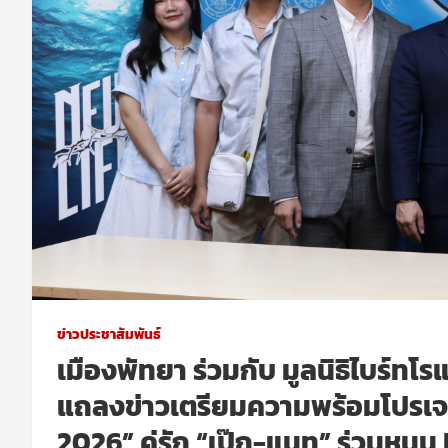
ข่าวประชาสัมพันธ์
เมืองพัทยา ร่วมกับ มูลนิธิไบร์ทโร
แถลงข่าวเตรียมความพร้อมโปรเจก
2026” คู่รัก “เป๊ก-แนท” ร่วมหนุ