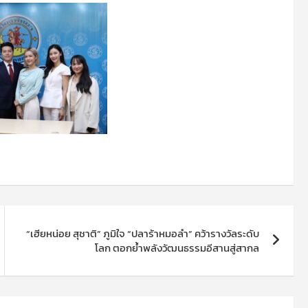
“เฮียหน่อย สุชาติ” ภูมิใจ “ปลาร้าหมอลำ” คว้ารางวัลระดับ
โลก ตอกย้ำพลังวัฒนธรรมอีสานสู่สากล