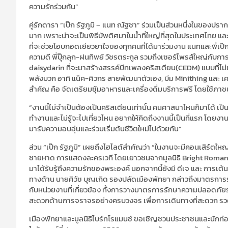
ความรักร่วมกัน”
คู่รักดารา “เป๊ก รัฐภูมิ – แนท ณัฐชา” ร่วมเป็นส่วนหนึ่งในของปราก
มาก เพราะน่าจะเป็นพิธีบัพติศมาในน้ำที่ใหญ่ที่สุดในประเทศไทย และไ
ที่จะช่วยโอบกอดเยียวยาใจของทุกคนที่ได้มาร่วมงาน แนทและพี่เป๊ก
ความดี พี่ปุ๊กลุก-ฝนทิพย์ วัชรตระกูล รวมถึงเซอร์ไพรส์ใหญ่กับก
daisydarin ที่จะมาสร้างสรรค์บีทเพลงคริสเตียน(CEDM) แบบที่ไม่
พลังบวก อาทิ แน็ค-ศิวกร สายพัฒนาตัวเอง, บีม Minithing และ เคบิ
สำคัญ คือ จัดเตรียมซุ้มอาหารและเครื่องดื่มบริการฟรี โดยใช้ภาช
“งานนี้ไม่จำเป็นต้องเป็นคริสเตียนเท่านั้น คนศาสนาไหนก็มาได้ เป
ทำงานและไม่รู้จะไปเที่ยวไหน อยากให้คิดถึงงานนี้เป็นที่แรก โดย
มารับความอบอุ่นและร่วมเริ่มต้นชีวิตใหม่ไปด้วยกัน”
ส่วน “เป๊ก รัฐภูมิ” เผยถึงไฮไลต์สำคัญว่า “ในงานจะมีคอนเสิร
ชายหาด การแสดงละครเวที โดยเยาวชนจากมูลนิธิ Bright Romance ท
มาได้รับรู้ถึงความรักของพระองค์ นอกจากนี้ยังมี ดีเจ และ การเ
ทางด้าน นายศิวัช บุญเกิด รองปลัดเมืองพัทยา กล่าวถึงมาตรการร
กับหน่วยงานที่เกี่ยวข้อง ทั้งการวางมาตรการรักษาความปลอดภั
สะดวกด้านการจราจรอย่างครบวงจร เพื่อการเดินทางที่สะดวก รวดเร
เมืองพัทยาและมูลนิธิไบร์ทโรแมนซ์ ขอเชิญชวนประชาชนและนักท่อง