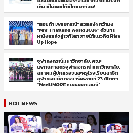
โปรโมชั่นและของรางวัลมากมายแบบจัด
เต็ม ที่ไม่เคยให้ที่ไหนมาก่อน!
“ฮอนด้า เพรชภรณ์” สวยสง่า คว้ามง
“Mrs. Thailand World 2026” ตัวแทน
หญิงแกร่งสู่เวทีโลก ภายใต้แนวคิด Rise
Up Hope
จุฬาลงกรณ์มหาวิทยาลัย, คณะ
แพทยศาสตร์จุฬาลงกรณ์ มหาวิทยาลัย,
สมาคมผู้ปกครองและครูโรงเรียนสาธิต
จุฬาฯ จับมือ ช่องเวิร์คพอยท์ 23 เปิดตัว
“MedUMORE หมอขอชาเลนจ์”
HOT NEWS