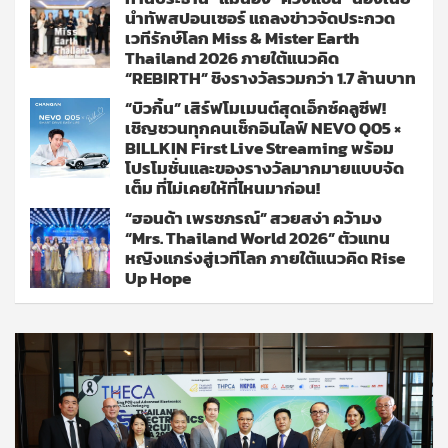
นำทัพสปอนเซอร์ แถลงข่าวจัดประกวด
เวทีรักษ์โลก Miss & Mister Earth
Thailand 2026 ภายใต้แนวคิด
“REBIRTH” ชิงรางวัลรวมกว่า 1.7 ล้านบาท
“บิวกิ้น” เสิร์ฟโมเมนต์สุดเอ็กซ์คลูซีฟ!
เชิญชวนทุกคนเช็กอินไลฟ์ NEVO Q05 ×
BILLKIN First Live Streaming พร้อม
โปรโมชั่นและของรางวัลมากมายแบบจัด
เต็ม ที่ไม่เคยให้ที่ไหนมาก่อน!
“ฮอนด้า เพรชภรณ์” สวยสง่า คว้ามง
“Mrs. Thailand World 2026” ตัวแทน
หญิงแกร่งสู่เวทีโลก ภายใต้แนวคิด Rise
Up Hope