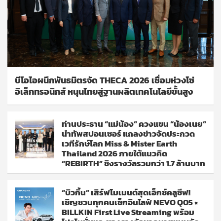
บีโอไอผนึกพันธมิตรจัด THECA 2026 เชื่อมห่วงโซ่
อิเล็กทรอนิกส์ หนุนไทยสู่ฐานผลิตเทคโนโลยีขั้นสูง
ท่านประธาน “แม่น้อง” ควงแขน “น้องเนย”
นำทัพสปอนเซอร์ แถลงข่าวจัดประกวด
เวทีรักษ์โลก Miss & Mister Earth
Thailand 2026 ภายใต้แนวคิด
“REBIRTH” ชิงรางวัลรวมกว่า 1.7 ล้านบาท
“บิวกิ้น” เสิร์ฟโมเมนต์สุดเอ็กซ์คลูซีฟ!
เชิญชวนทุกคนเช็กอินไลฟ์ NEVO Q05 ×
BILLKIN First Live Streaming พร้อม