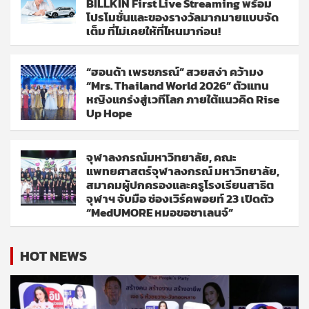
BILLKIN First Live Streaming พร้อม
โปรโมชั่นและของรางวัลมากมายแบบจัด
เต็ม ที่ไม่เคยให้ที่ไหนมาก่อน!
“ฮอนด้า เพรชภรณ์” สวยสง่า คว้ามง
“Mrs. Thailand World 2026” ตัวแทน
หญิงแกร่งสู่เวทีโลก ภายใต้แนวคิด Rise
Up Hope
จุฬาลงกรณ์มหาวิทยาลัย, คณะ
แพทยศาสตร์จุฬาลงกรณ์ มหาวิทยาลัย,
สมาคมผู้ปกครองและครูโรงเรียนสาธิต
จุฬาฯ จับมือ ช่องเวิร์คพอยท์ 23 เปิดตัว
“MedUMORE หมอขอชาเลนจ์”
HOT NEWS