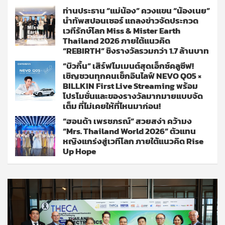
ท่านประธาน “แม่น้อง” ควงแขน “น้องเนย”
นำทัพสปอนเซอร์ แถลงข่าวจัดประกวด
เวทีรักษ์โลก Miss & Mister Earth
Thailand 2026 ภายใต้แนวคิด
“REBIRTH” ชิงรางวัลรวมกว่า 1.7 ล้านบาท
“บิวกิ้น” เสิร์ฟโมเมนต์สุดเอ็กซ์คลูซีฟ!
เชิญชวนทุกคนเช็กอินไลฟ์ NEVO Q05 ×
BILLKIN First Live Streaming พร้อม
โปรโมชั่นและของรางวัลมากมายแบบจัด
เต็ม ที่ไม่เคยให้ที่ไหนมาก่อน!
“ฮอนด้า เพรชภรณ์” สวยสง่า คว้ามง
“Mrs. Thailand World 2026” ตัวแทน
หญิงแกร่งสู่เวทีโลก ภายใต้แนวคิด Rise
Up Hope