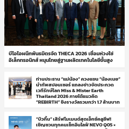
บีโอไอผนึกพันธมิตรจัด THECA 2026 เชื่อมห่วงโซ่
อิเล็กทรอนิกส์ หนุนไทยสู่ฐานผลิตเทคโนโลยีขั้นสูง
ท่านประธาน “แม่น้อง” ควงแขน “น้องเนย”
นำทัพสปอนเซอร์ แถลงข่าวจัดประกวด
เวทีรักษ์โลก Miss & Mister Earth
Thailand 2026 ภายใต้แนวคิด
“REBIRTH” ชิงรางวัลรวมกว่า 1.7 ล้านบาท
“บิวกิ้น” เสิร์ฟโมเมนต์สุดเอ็กซ์คลูซีฟ!
เชิญชวนทุกคนเช็กอินไลฟ์ NEVO Q05 ×