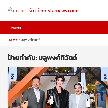
Skip
to
content
ฮอตสตาร์นิวส์
HOME
hotstarnews.com
Home
บลูพงศ์ทิวัตถ์
ป้ายกำกับ:
บลูพงศ์ทิวัตถ์