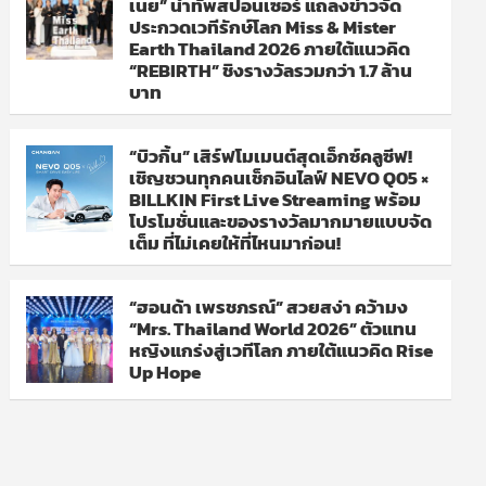
เนย” นำทัพสปอนเซอร์ แถลงข่าวจัด
ประกวดเวทีรักษ์โลก Miss & Mister
Earth Thailand 2026 ภายใต้แนวคิด
“REBIRTH” ชิงรางวัลรวมกว่า 1.7 ล้าน
บาท
“บิวกิ้น” เสิร์ฟโมเมนต์สุดเอ็กซ์คลูซีฟ!
เชิญชวนทุกคนเช็กอินไลฟ์ NEVO Q05 ×
BILLKIN First Live Streaming พร้อม
โปรโมชั่นและของรางวัลมากมายแบบจัด
เต็ม ที่ไม่เคยให้ที่ไหนมาก่อน!
“ฮอนด้า เพรชภรณ์” สวยสง่า คว้ามง
“Mrs. Thailand World 2026” ตัวแทน
หญิงแกร่งสู่เวทีโลก ภายใต้แนวคิด Rise
Up Hope