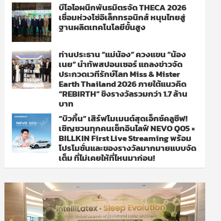
บีโอไอผนึกพันธมิตรจัด THECA 2026
เชื่อมห่วงโซ่อิเล็กทรอนิกส์ หนุนไทยสู่
ฐานผลิตเทคโนโลยีขั้นสูง
ท่านประธาน “แม่น้อง” ควงแขน “น้อง
เนย” นำทัพสปอนเซอร์ แถลงข่าวจัด
ประกวดเวทีรักษ์โลก Miss & Mister
Earth Thailand 2026 ภายใต้แนวคิด
“REBIRTH” ชิงรางวัลรวมกว่า 1.7 ล้าน
บาท
“บิวกิ้น” เสิร์ฟโมเมนต์สุดเอ็กซ์คลูซีฟ!
เชิญชวนทุกคนเช็กอินไลฟ์ NEVO Q05 ×
BILLKIN First Live Streaming พร้อม
โปรโมชั่นและของรางวัลมากมายแบบจัด
เต็ม ที่ไม่เคยให้ที่ไหนมาก่อน!