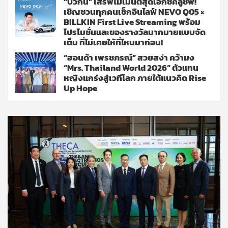
“บิวกิ้น” เสิร์ฟโมเมนต์สุดเอ็กซ์คลูซีฟ!
เชิญชวนทุกคนเช็กอินไลฟ์ NEVO Q05 ×
BILLKIN First Live Streaming พร้อม
โปรโมชั่นและของรางวัลมากมายแบบจัด
เต็ม ที่ไม่เคยให้ที่ไหนมาก่อน!
“ฮอนด้า เพรชภรณ์” สวยสง่า คว้ามง
“Mrs. Thailand World 2026” ตัวแทน
หญิงแกร่งสู่เวทีโลก ภายใต้แนวคิด Rise
Up Hope