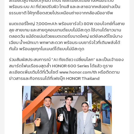
ละเอียดสูง คมชัดทุกมิติ เก็บรายละเอียดได้อย่างเหนือระดับ
พร้อมระบบ AI ที่ช่วยปรับผิว โทนสี และละลายฉากหลังอย่างเป็น
ธรรมชาติ ให้ทุกช็อตสวยโปรเหมือนถ่ายจากกล้องมืออาชีพ
แบตเตอรี่ใหญ่ 7,000mAh พร้อมชาร์จไว 80W ตอบโจทย์ทั้งสาย
ลุย สายเกม และสายดูคอนเทนต์แบบไม่มีสะดุด ใช้งานได้ยาวนาน
ตลอดวัน แม้อัดแน่นด้วยแบตเตอรี่ขนาดใหญ่ แต่ยังคงดีไซน์บาง
เฉียบ น้ำหนักเบา พกพาสะดวก พร้อมระบบชาร์จไวที่เติมพลังได้
ทันใจ พร้อมลุยทุกโมเมนต์ได้แบบไม่มีสะดุด
ร่วมสัมผัสประสบการณ์ “AI ทัชเดียว เปลี่ยนโลก” และเป็นเจ้าของ
สมาร์ตโฟนเรือธงสุดล้ำ HONOR 600 Series ได้แล้ว ดูราย
ละเอียดเพิ่มเติมได้ที่เว็บไซต์ www.honor.com/th หรือติดตาม
ข่าวสารและกิจกรรมได้ที่เฟซบุ๊ก HONOR Thailand