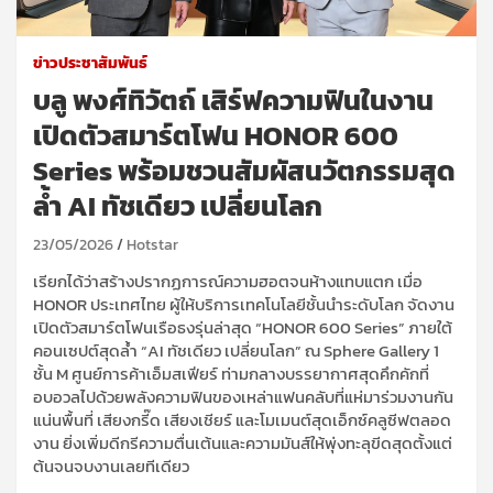
ข่าวประชาสัมพันธ์
บลู พงศ์ทิวัตถ์ เสิร์ฟความฟินในงาน
เปิดตัวสมาร์ตโฟน HONOR 600
Series พร้อมชวนสัมผัสนวัตกรรมสุด
ล้ำ AI ทัชเดียว เปลี่ยนโลก
23/05/2026
Hotstar
เรียกได้ว่าสร้างปรากฏการณ์ความฮอตจนห้างแทบแตก เมื่อ
HONOR ประเทศไทย ผู้ให้บริการเทคโนโลยีชั้นนำระดับโลก จัดงาน
เปิดตัวสมาร์ตโฟนเรือธงรุ่นล่าสุด “HONOR 600 Series” ภายใต้
คอนเซปต์สุดล้ำ “AI ทัชเดียว เปลี่ยนโลก” ณ Sphere Gallery 1
ชั้น M ศูนย์การค้าเอ็มสเฟียร์ ท่ามกลางบรรยากาศสุดคึกคักที่
อบอวลไปด้วยพลังความฟินของเหล่าแฟนคลับที่แห่มาร่วมงานกัน
แน่นพื้นที่ เสียงกรี๊ด เสียงเชียร์ และโมเมนต์สุดเอ็กซ์คลูซีฟตลอด
งาน ยิ่งเพิ่มดีกรีความตื่นเต้นและความมันส์ให้พุ่งทะลุขีดสุดตั้งแต่
ต้นจนจบงานเลยทีเดียว