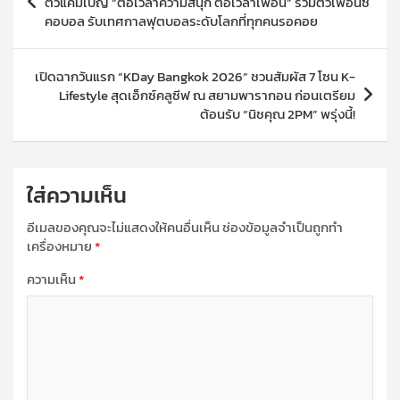
ตัวแคมเปญ “ต่อเวลาความสนุก ต่อเวลาเพื่อน” รวมตัวเพื่อนซี้
คอบอล รับเทศกาลฟุตบอลระดับโลกที่ทุกคนรอคอย
เปิดฉากวันแรก “KDay Bangkok 2026” ชวนสัมผัส 7 โซน K-
Lifestyle สุดเอ็กซ์คลูซีฟ ณ สยามพารากอน ก่อนเตรียม
ต้อนรับ “นิชคุณ 2PM” พรุ่งนี้!
ใส่ความเห็น
อีเมลของคุณจะไม่แสดงให้คนอื่นเห็น
ช่องข้อมูลจำเป็นถูกทำ
เครื่องหมาย
*
ความเห็น
*