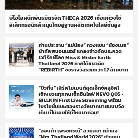
บีโอไอผนึกพันธมิตรจัด THECA 2026 เชื่อมห่วงโซ่
อิเล็กทรอนิกส์ หนุนไทยสู่ฐานผลิตเทคโนโลยีขั้นสูง
ท่านประธาน “แม่น้อง” ควงแขน “น้องเนย”
นำทัพสปอนเซอร์ แถลงข่าวจัดประกวด
เวทีรักษ์โลก Miss & Mister Earth
Thailand 2026 ภายใต้แนวคิด
“REBIRTH” ชิงรางวัลรวมกว่า 1.7 ล้านบาท
“บิวกิ้น” เสิร์ฟโมเมนต์สุดเอ็กซ์คลูซีฟ!
เชิญชวนทุกคนเช็กอินไลฟ์ NEVO Q05 ×
BILLKIN First Live Streaming พร้อม
โปรโมชั่นและของรางวัลมากมายแบบจัด
เต็ม ที่ไม่เคยให้ที่ไหนมาก่อน!
“ฮอนด้า เพรชภรณ์” สวยสง่า คว้ามง
“Mrs. Thailand World 2026” ตัวแทน