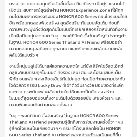
บรรยากาศความสนุกเริ่มต้นขึ้นตั้งแต่วินาทีแรก เมื่อผู้ร่วมงานได้
เปิดประสบการณ์สุดล้ำผ่าน HONOR Experience Zone ที่ให้ทุก
คนได้สัมผัสเครื่องจริงของ HONOR 600 Series ก่อนใครแบบใกล้
ชิด พร้อมทดลองฟีเจอร์ AI สุดอัจฉริยะกันแบบจัดเต็ม ก่อนที่
ความฟินจะพุ่งถึงขีดสุดกับโมเมนต์ที่เรียกเสียงกรี๊ดสนั่นทั่วทั้งงาน
เมื่อศิลปินหนุ่มสุดฮอต “บลู – พงศ์ทิวัตถ์ ตั้งวันเจริญ” ปรากฏตัว
ในฐานะ HONOR 600 Series Thailand AI Friend พร้อมออร่า
ความหล่อทะลุจอที่สะกดทุกสายตาและเรียกแสงแฟลชจากแฟน
คลับได้แบบรัว ๆ
งานนี้หนุ่มบลูไม่ได้มาแค่แจกความสดใส แต่ยังเสิร์ฟโชว์สุดเอ็กซ์
คลูซีฟแบบครบทุกโมเมนต์ ทั้งร้อง เล่น เต้น และโปรยเสน่ห์เต็ม
พิกัด จนแฟน ๆ ส่งเสียงเชียร์กันไม่หยุด ก่อนปิดท้ายความประทับ
ใจด้วยกิจกรรม Lucky Draw ที่เจ้าตัวจับรางวัล มอบของที่ระลึก
และถ่ายภาพกับแฟนคลับอย่างใกล้ชิดและเป็นกันเอง สร้าง
โมเมนต์สุดอบอุ่นจนทั้งงานเต็มไปด้วยรอยยิ้ม เสียงหัวเราะ และ
ความฟินแบบเกินต้านตลอดทั้งงาน
“บลู – พงศ์ทิวัตถ์ ตั้งวันเจริญ” ในฐานะ HONOR 600 Series
Thailand AI Friend เผยความรู้สึกถึงการร่วมงานครั้งนี้ว่า “ผม
รู้สึกดีใจและเป็นเกียรติมาก ๆ ครับ ที่ได้รับเลือกให้เป็น HONOR
600 Series Thailand AI Friend เพราะส่วนตัวบลูเป็นคนที่ชื่น