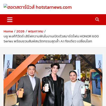
Skip
to
content
ฮอตสตาร์นิวส์ hotstarnews.com
Home
2026
พฤษภาคม
บลู พงศ์ทิวัตถ์ เสิร์ฟความฟินในงานเปิดตัวสมาร์ตโฟน HONOR 600
Series พร้อมชวนสัมผัสนวัตกรรมสุดล้ำ AI ทัชเดียว เปลี่ยนโลก