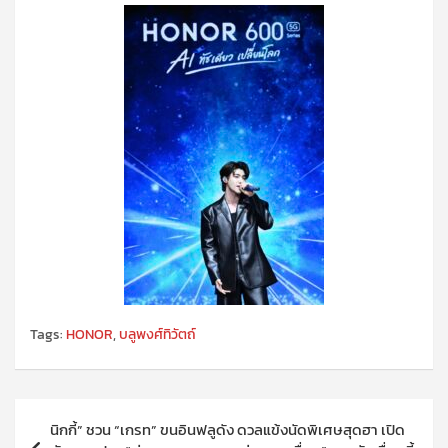
Tags:
HONOR
,
บลูพงศ์ทิวัตถ์
แนะแนว
นิกกี้” ชวน “เกรท” ขนอินฟลูดัง ดวลแข้งนัดพิเศษสุดฮา เปิด
เรื่อง