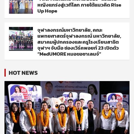
หญิงแกร่งสู่เวทีโลก ภายใต้แนวคิด Rise
Up Hope
จุฬาลงกรณ์มหาวิทยาลัย, คณะ
แพทยศาสตร์จุฬาลงกรณ์ มหาวิทยาลัย,
สมาคมผู้ปกครองและครูโรงเรียนสาธิต
จุฬาฯ จับมือ ช่องเวิร์คพอยท์ 23 เปิดตัว
“MedUMORE หมอขอชาเลนจ์”
HOT NEWS