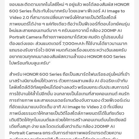
ชอบและติดตามเทคโนโลยีใหม่ ๆ อยู่แล้ว พอได้ลองสัมผัส HONOR
600 Series ก็ประทับใจมากครับ โดยเฉพาะฟีเจอร์ AI Image to
Video 2.0 ที่สามารถเปลี่ยนภาพนิ่งให้กลายเป็นวิดีโอสไตล์
ภาพยนตร์ได้ง่าย ๆ แค่ทัชเดียว ถือว่าเป็นฟีเจอร์ที่ตอบโจทย์คนรุ่น
ใหม่และสายคอนเทนต์มาก ๆ ครับนอกจากนี้ กล้อง 200MP AI
Portrait Camera ก็ถ่ายภาพออกมาได้สวย คมชัด ดูโปรแบบไม่
ต้องแต่งเยอะ ส่วนแบตเตอรี่ 7,000mAh ก็ใช้งานได้ยาวนานมาก
แถมรองรับชาร์จไว 80W หมดกังวลเรื่องแบตระหว่างวันเลยครับ
อยากชวนทุกคนมาลองสัมผัสความล้ำของ HONOR 600 Series
ไปพร้อมกับบลูนะครับ”
สำหรับ HONOR 600 Series ถือเป็นสมาร์ตโฟนเรือธงรุ่นใหม่ที่เข้า
มาสร้างนิยามใหม่ให้วงการ ด้วยการผสานพลัง AI อัจฉริยะเข้ากับ
ไลฟ์สไตล์ดิจิทัลยุคใหม่ได้อย่างลงตัว พร้อมยกระดับประสบการณ์
การใช้งานให้ล้ำไปอีกขั้น จนกลายเป็นไอเทมที่สายคอนเทนต์ คนรัก
การถ่ายภาพ และสายเอนเตอร์เทนต้องจับตามอง ด้วยฟีเจอร์เด่น
ที่อัดแน่นมาแบบจัดเต็ม อาทิ AI Image to Video 2.0 ที่เปลี่ยน
ภาพนิ่งธรรมดาให้กลายเป็นวิดีโอสไตล์ภาพยนตร์ได้ในทัชเดียว
เติมชีวิตให้ทุกโมเมนต์และช่วยให้การสร้างคอนเทนต์บนโซเชียลมี
เดียทั้งสนุก ง่าย และโดดเด่นยิ่งกว่าเดิม กล้อง 200MP AI
Portrait Camera ยกระดับการถ่ายภาพพอร์ตเทรตด้วยความ