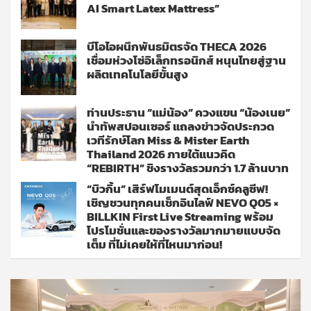
AI Smart Latex Mattress”
บีโอไอผนึกพันธมิตรจัด THECA 2026
เชื่อมห่วงโซ่อิเล็กทรอนิกส์ หนุนไทยสู่ฐาน
ผลิตเทคโนโลยีขั้นสูง
ท่านประธาน “แม่น้อง” ควงแขน “น้องเนย”
นำทัพสปอนเซอร์ แถลงข่าวจัดประกวด
เวทีรักษ์โลก Miss & Mister Earth
Thailand 2026 ภายใต้แนวคิด
“REBIRTH” ชิงรางวัลรวมกว่า 1.7 ล้านบาท
“บิวกิ้น” เสิร์ฟโมเมนต์สุดเอ็กซ์คลูซีฟ!
เชิญชวนทุกคนเช็กอินไลฟ์ NEVO Q05 ×
BILLKIN First Live Streaming พร้อม
โปรโมชั่นและของรางวัลมากมายแบบจัด
เต็ม ที่ไม่เคยให้ที่ไหนมาก่อน!