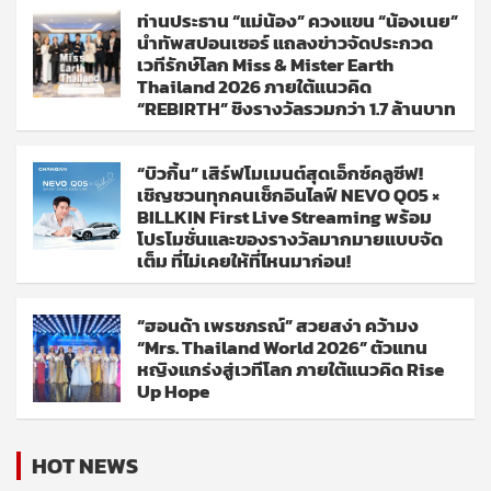
ท่านประธาน “แม่น้อง” ควงแขน “น้องเนย”
นำทัพสปอนเซอร์ แถลงข่าวจัดประกวด
เวทีรักษ์โลก Miss & Mister Earth
Thailand 2026 ภายใต้แนวคิด
“REBIRTH” ชิงรางวัลรวมกว่า 1.7 ล้านบาท
“บิวกิ้น” เสิร์ฟโมเมนต์สุดเอ็กซ์คลูซีฟ!
เชิญชวนทุกคนเช็กอินไลฟ์ NEVO Q05 ×
BILLKIN First Live Streaming พร้อม
โปรโมชั่นและของรางวัลมากมายแบบจัด
เต็ม ที่ไม่เคยให้ที่ไหนมาก่อน!
“ฮอนด้า เพรชภรณ์” สวยสง่า คว้ามง
“Mrs. Thailand World 2026” ตัวแทน
หญิงแกร่งสู่เวทีโลก ภายใต้แนวคิด Rise
Up Hope
HOT NEWS