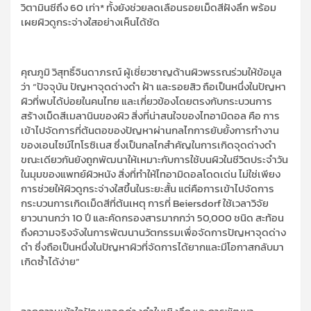
วิตามินซีถึง
60
เท่า* ทั้งยังช่วยลดเลือนรอยเม็ดสีฝังลึก พร้อม
เผยผิวดูกระจ่างใสอย่างเห็นได้ชัด
คุณ
ภูมิ วิสุทธิ์จินดาภรณ์
ผู้เชี่ยวชาญด้านผิว
พรรณ
ร่วม
ให้
ข้อมูล
ว่า
“
ปัจจุบัน ปัญหาจุดด่างดำ ฝ้า และรอยสิว ถือเป็นหนึ่งในปัญหา
ผิวที่พบได้บ่อยในคนไทย และเกี่ยวข้องโดยตรงกับกระบวนการ
สร้างเม็ดสีเมลานินของผิว
สิ่งที่น่าสนใจของไทอามิดอล คือ การ
เข้าไปจัดการที่ต้นตอของปัญหาผ่านกลไกการยับยั้งการทำงาน
ของเอนไซม์ไทโรซิเนส ซึ่งเป็นกลไกสำคัญในการเกิดจุดด่างดำ
ขณะเดียวกันยังถูกพัฒนาให้เหมาะกับการใช้บนผิวในชีวิตประจำวัน
ในมุมของแพทย์ผิวหนัง สิ่งที่ทำให้ไทอามิดอลโดดเด่น ไม่ใช่เพียง
การช่วยให้ผิวดูกระจ่างใสขึ้นในระยะสั้น แต่คือการเข้าไปจัดการ
กระบวนการเกิดเม็ดสีที่ต้นเหตุ การที่
Beiersdorf
ใช้เวลาวิจัย
ยาวนานกว่า
10
ปี และคัดกรองสารมากกว่า
50,000
ชนิด สะท้อน
ถึงความจริงจังในการพัฒนานวัตกรรมเพื่อจัดการปัญหาจุดด่าง
ดำ ซึ่งถือเป็นหนึ่งในปัญหาผิวที่จัดการได้ยากและมีโอกาสกลับมา
เกิดซ้ำได้ง่าย”