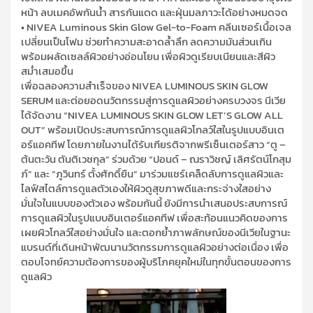
หน้า ลบเมคอัพกันน้ำ สารกันแดด และฝุ่นมลภาวะได้อย่างหมดจด
•
NIVEA Luminous Skin Glow Gel-to-Foam
คลีนเซอร์เนื้อเจล
เปลี่ยนเป็นโฟม ช่วยทำความสะอาดล้ำลึก ลดความมันส่วนเกิน
พร้อมผลัดเซลล์ผิวอย่างอ่อนโยน เพื่อผิวดูเรียบเนียนและสีผิว
สม่ำเสมอขึ้น
เพื่อฉลองความสำเร็จของ
NIVEA LUMINOUS SKIN GLOW
SERUM
และต่อยอดนวัตกรรมสู่การดูแลผิวอย่างครบวงจร นีเวีย
ได้จัดงาน “
NIVEA LUMINOUS SKIN GLOW LET’S GLOW ALL
OUT”
พร้อมเปิดประสบการณ์การดูแลผิวโกลว์ใสในรูปแบบอินเต
อร์แอคทีฟ โดยภายในงานได้รับเกียรติจากพรีเซ็นเตอร์สาว “ตู –
ต้นตะวัน ตันติเวชกุล” ร่วมด้วย “ปอนด์ – ณราวิชญ์ เลิศรัตน์โกสุม
ภ์” และ “ภูวินทร์ ตั้งศักดิ์ยืน” มาร่วมแชร์เคล็ดลับการดูแลผิวและ
ไลฟ์สไตล์การดูแลตัวเองให้ผิวดูสุขภาพดีและกระจ่างใสอย่าง
มั่นใจในแบบของตัวเอง พร้อมกันนี้ ยังมีการนำเสนอประสบการณ์
การดูแลผิวในรูปแบบอินเตอร์แอคทีฟ เพื่อสะท้อนแนวคิดของการ
เผยผิวโกลว์ใสอย่างมั่นใจ และตอกย้ำภาพลักษณ์ของนีเวียในฐานะ
แบรนด์ที่เดินหน้าพัฒนานวัตกรรมการดูแลผิวอย่างต่อเนื่อง เพื่อ
ตอบโจทย์ความต้องการของผู้บริโภคยุคใหม่ในทุกขั้นตอนของการ
ดูแลผิว