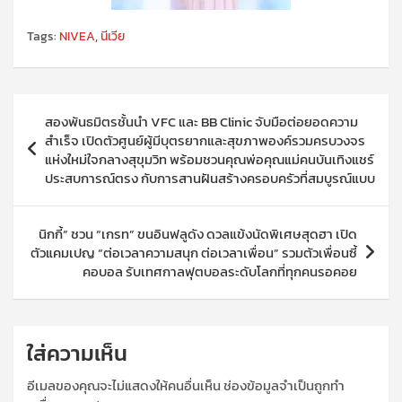
Tags:
NIVEA
,
นีเวีย
แนะแนว
สองพันธมิตรชั้นนำ VFC และ BB Clinic จับมือต่อยอดความ
เรื่อง
สำเร็จ เปิดตัวศูนย์ผู้มีบุตรยากและสุขภาพองค์รวมครบวงจร
แห่งใหม่ใจกลางสุขุมวิท พร้อมชวนคุณพ่อคุณแม่คนบันเทิงแชร์
ประสบการณ์ตรง กับการสานฝันสร้างครอบครัวที่สมบูรณ์แบบ
นิกกี้” ชวน “เกรท” ขนอินฟลูดัง ดวลแข้งนัดพิเศษสุดฮา เปิด
ตัวแคมเปญ “ต่อเวลาความสนุก ต่อเวลาเพื่อน” รวมตัวเพื่อนซี้
คอบอล รับเทศกาลฟุตบอลระดับโลกที่ทุกคนรอคอย
ใส่ความเห็น
อีเมลของคุณจะไม่แสดงให้คนอื่นเห็น
ช่องข้อมูลจำเป็นถูกทำ