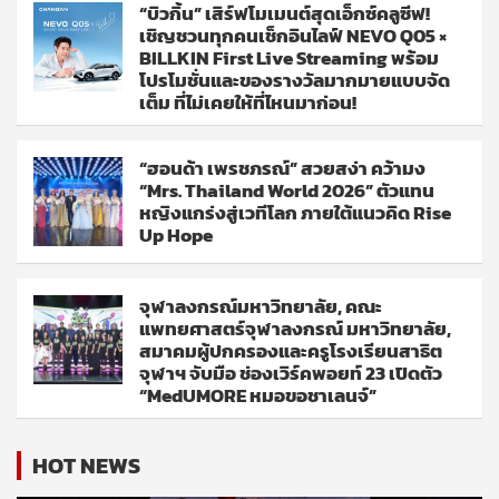
“บิวกิ้น” เสิร์ฟโมเมนต์สุดเอ็กซ์คลูซีฟ!
เชิญชวนทุกคนเช็กอินไลฟ์ NEVO Q05 ×
BILLKIN First Live Streaming พร้อม
โปรโมชั่นและของรางวัลมากมายแบบจัด
เต็ม ที่ไม่เคยให้ที่ไหนมาก่อน!
“ฮอนด้า เพรชภรณ์” สวยสง่า คว้ามง
“Mrs. Thailand World 2026” ตัวแทน
หญิงแกร่งสู่เวทีโลก ภายใต้แนวคิด Rise
Up Hope
จุฬาลงกรณ์มหาวิทยาลัย, คณะ
แพทยศาสตร์จุฬาลงกรณ์ มหาวิทยาลัย,
สมาคมผู้ปกครองและครูโรงเรียนสาธิต
จุฬาฯ จับมือ ช่องเวิร์คพอยท์ 23 เปิดตัว
“MedUMORE หมอขอชาเลนจ์”
HOT NEWS