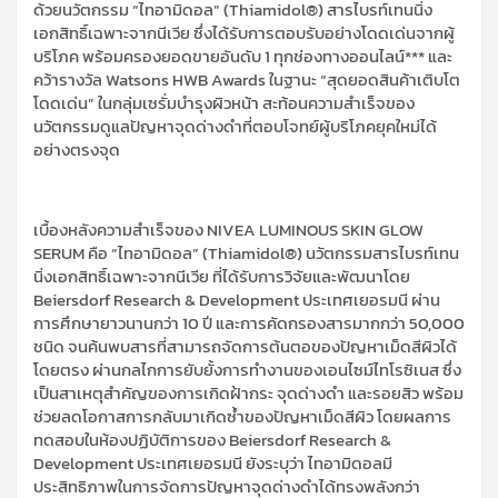
ด้วยนวัตกรรม “ไทอามิดอล” (
Thiamidol®)
สารไบรท์เทนนิ่ง
เอกสิทธิ์เฉพาะจากนีเวีย ซึ่งได้รับการตอบรับอย่างโดดเด่นจากผู้
บริโภค พร้อมครองยอดขายอันดับ
1
ทุกช่องทางออนไลน์*** และ
คว้ารางวัล
Watsons HWB Awards
ในฐานะ “สุดยอดสินค้าเติบโต
โดดเด่น” ในกลุ่มเซรั่มบำรุงผิวหน้า สะท้อนความสำเร็จของ
นวัตกรรมดูแลปัญหาจุดด่างดำที่ตอบโจทย์ผู้บริโภคยุคใหม่ได้
อย่างตรงจุด
เบื้องหลังความสำเร็จของ
NIVEA LUMINOUS SKIN GLOW
SERUM
คือ “ไทอามิดอล” (
Thiamidol®)
นวัตกรรมสารไบรท์เทน
นิ่งเอกสิทธิ์เฉพาะจากนีเวีย ที่ได้รับการวิจัยและพัฒนาโดย
Beiersdorf Research & Development
ประเทศเยอรมนี ผ่าน
การศึกษายาวนานกว่า
10
ปี และการคัดกรองสารมากกว่า
50,000
ชนิด จนค้นพบสารที่สามารถจัดการต้นตอของปัญหาเม็ดสีผิวได้
โดยตรง ผ่านกลไกการยับยั้งการทำงานของเอนไซม์ไทโรซิเนส ซึ่ง
เป็นสาเหตุสำคัญของการเกิดฝ้ากระ จุดด่างดำ และรอยสิว พร้อม
ช่วยลดโอกาสการกลับมาเกิดซ้ำของปัญหาเม็ดสีผิว โดยผลการ
ทดสอบในห้องปฏิบัติการของ
Beiersdorf Research &
Development
ประเทศเยอรมนี ยังระบุว่า ไทอามิดอลมี
ประสิทธิภาพในการจัดการปัญหาจุดด่างดำได้ทรงพลังกว่า