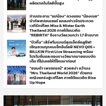
ผลิตเทคโนโลยีขั้นสูง
ท่านประธาน “แม่น้อง” ควงแขน “น้องเนย”
นำทัพสปอนเซอร์ แถลงข่าวจัดประกวด
เวทีรักษ์โลก Miss & Mister Earth
Thailand 2026 ภายใต้แนวคิด
“REBIRTH” ชิงรางวัลรวมกว่า 1.7 ล้านบาท
“บิวกิ้น” เสิร์ฟโมเมนต์สุดเอ็กซ์คลูซีฟ!
เชิญชวนทุกคนเช็กอินไลฟ์ NEVO Q05 ×
BILLKIN First Live Streaming พร้อม
โปรโมชั่นและของรางวัลมากมายแบบจัด
เต็ม ที่ไม่เคยให้ที่ไหนมาก่อน!
“ฮอนด้า เพรชภรณ์” สวยสง่า คว้ามง
“Mrs. Thailand World 2026” ตัวแทน
หญิงแกร่งสู่เวทีโลก ภายใต้แนวคิด Rise
Up Hope