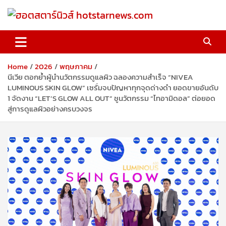
Skip
to
content
ฮอตสตาร์นิวส์ hotstarnews.com
Home
2026
พฤษภาคม
นีเวีย ตอกย้ำผู้นำนวัตกรรมดูแลผิว ฉลองความสำเร็จ “NIVEA
LUMINOUS SKIN GLOW” เซรั่มจบปัญหาทุกจุดด่างดำ ยอดขายอันดับ
1 จัดงาน “LET’S GLOW ALL OUT” ชูนวัตกรรม “ไทอามิดอล” ต่อยอด
สู่การดูแลผิวอย่างครบวงจร