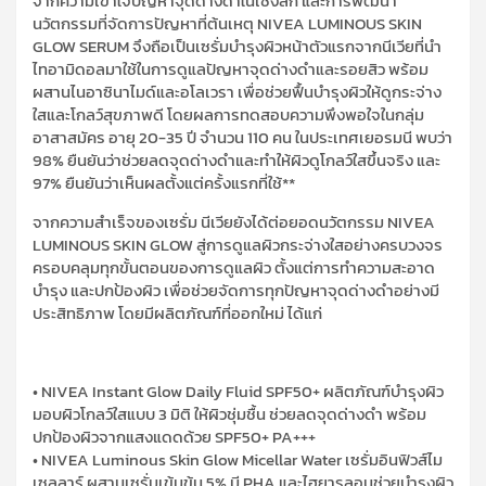
จากความเข้าใจปัญหาจุดด่างดำในเชิงลึก และการพัฒนา
นวัตกรรมที่จัดการปัญหาที่ต้นเหตุ
NIVEA LUMINOUS SKIN
GLOW SERUM
จึงถือเป็นเซรั่มบำรุงผิวหน้าตัวแรกจากนีเวียที่นำ
ไทอามิดอลมาใช้ในการดูแลปัญหาจุดด่างดำและรอยสิว พร้อม
ผสานไนอาซินาไมด์และอโลเวรา เพื่อช่วยฟื้นบำรุงผิวให้ดูกระจ่าง
ใสและโกลว์สุขภาพดี โดยผลการทดสอบความพึงพอใจในกลุ่ม
อาสาสมัคร อายุ
20-35
ปี จำนวน
110
คน ในประเทศเยอรมนี พบว่า
98%
ยืนยันว่าช่วยลดจุดด่างดำและทำให้ผิวดูโกลว์ใสขึ้นจริง และ
97%
ยืนยันว่าเห็นผลตั้งแต่ครั้งแรกที่ใช้**
จากความสำเร็จของเซรั่ม นีเวียยังได้ต่อยอดนวัตกรรม
NIVEA
LUMINOUS SKIN GLOW
สู่การดูแลผิวกระจ่างใสอย่างครบวงจร
ครอบคลุมทุกขั้นตอนของการดูแลผิว ตั้งแต่การทำความสะอาด
บำรุง และปกป้องผิว เพื่อช่วยจัดการทุกปัญหาจุดด่างดำอย่างมี
ประสิทธิภาพ โดยมีผลิตภัณฑ์ที่ออกใหม่ ได้แก่
•
NIVEA Instant Glow Daily Fluid SPF50+
ผลิตภัณฑ์บำรุงผิว
มอบผิวโกลว์ใสแบบ
3
มิติ ให้ผิวชุ่มชื้น ช่วยลดจุดด่างดำ พร้อม
ปกป้องผิวจากแสงแดดด้วย
SPF50+ PA+++
•
NIVEA Luminous Skin Glow Micellar Water
เซรั่มอินฟิวส์ไม
เซลลาร์ ผสานเซรั่มเข้มข้น
5%
มี
PHA
และไฮยารูลอนช่วยบำรุงผิว