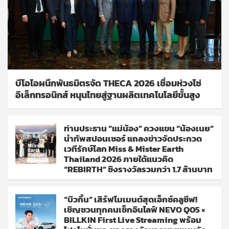
บีโอไอผนึกพันธมิตรจัด THECA 2026 เชื่อมห่วงโซ่
อิเล็กทรอนิกส์ หนุนไทยสู่ฐานผลิตเทคโนโลยีขั้นสูง
ท่านประธาน “แม่น้อง” ควงแขน “น้องเนย”
นำทัพสปอนเซอร์ แถลงข่าวจัดประกวด
เวทีรักษ์โลก Miss & Mister Earth
Thailand 2026 ภายใต้แนวคิด
“REBIRTH” ชิงรางวัลรวมกว่า 1.7 ล้านบาท
“บิวกิ้น” เสิร์ฟโมเมนต์สุดเอ็กซ์คลูซีฟ!
เชิญชวนทุกคนเช็กอินไลฟ์ NEVO Q05 ×
BILLKIN First Live Streaming พร้อม