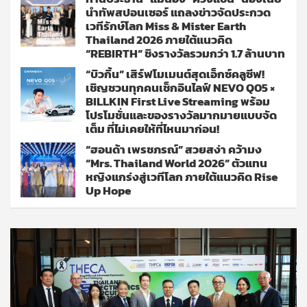
นำทัพสปอนเซอร์ แถลงข่าวจัดประกวด
เวทีรักษ์โลก Miss & Mister Earth
Thailand 2026 ภายใต้แนวคิด
“REBIRTH” ชิงรางวัลรวมกว่า 1.7 ล้านบาท
“บิวกิ้น” เสิร์ฟโมเมนต์สุดเอ็กซ์คลูซีฟ!
เชิญชวนทุกคนเช็กอินไลฟ์ NEVO Q05 ×
BILLKIN First Live Streaming พร้อม
โปรโมชั่นและของรางวัลมากมายแบบจัด
เต็ม ที่ไม่เคยให้ที่ไหนมาก่อน!
“ฮอนด้า เพรชภรณ์” สวยสง่า คว้ามง
“Mrs. Thailand World 2026” ตัวแทน
หญิงแกร่งสู่เวทีโลก ภายใต้แนวคิด Rise
Up Hope