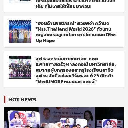
โปรโมชั่นและของรางวัลมากมายแบบจัด
เต็ม ที่ไม่เคยให้ที่ไหนมาก่อน!
“ฮอนด้า เพรชภรณ์” สวยสง่า คว้ามง
“Mrs. Thailand World 2026” ตัวแทน
หญิงแกร่งสู่เวทีโลก ภายใต้แนวคิด Rise
Up Hope
จุฬาลงกรณ์มหาวิทยาลัย, คณะ
แพทยศาสตร์จุฬาลงกรณ์ มหาวิทยาลัย,
สมาคมผู้ปกครองและครูโรงเรียนสาธิต
จุฬาฯ จับมือ ช่องเวิร์คพอยท์ 23 เปิดตัว
“MedUMORE หมอขอชาเลนจ์”
HOT NEWS