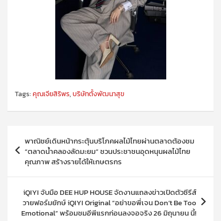
Tags:
คุณเจียสิริพร
,
บริษัทตั้งพัฒนาสุข
แนะแนว
พาณิชย์เดินหน้ากระตุ้นบริโภคผลไม้ไทยผ่านตลาดต้องชม
เรื่อง
“ตลาดน้ำคลองลัดมะยม” ชวนประชาชนอุดหนุนผลไม้ไทย
คุณภาพ สร้างรายได้ให้เกษตรกร
iQIYI จับมือ DEE HUP HOUSE จัดงานแถลงข่าวเปิดตัวซีรีส์
วายฟอร์มยักษ์ iQIYI Original “อย่าขอพี่เจน Don’t Be Too
Emotional” พร้อมชมอีพีแรกก่อนลงจอจริง 26 มิถุนายน นี้!