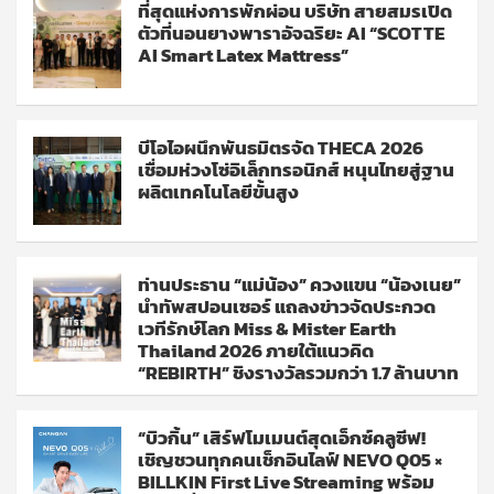
ที่สุดแห่งการพักผ่อน บริษัท สายสมรเปิด
ตัวที่นอนยางพาราอัจฉริยะ AI “SCOTTE
AI Smart Latex Mattress”
บีโอไอผนึกพันธมิตรจัด THECA 2026
เชื่อมห่วงโซ่อิเล็กทรอนิกส์ หนุนไทยสู่ฐาน
ผลิตเทคโนโลยีขั้นสูง
ท่านประธาน “แม่น้อง” ควงแขน “น้องเนย”
นำทัพสปอนเซอร์ แถลงข่าวจัดประกวด
เวทีรักษ์โลก Miss & Mister Earth
Thailand 2026 ภายใต้แนวคิด
“REBIRTH” ชิงรางวัลรวมกว่า 1.7 ล้านบาท
“บิวกิ้น” เสิร์ฟโมเมนต์สุดเอ็กซ์คลูซีฟ!
เชิญชวนทุกคนเช็กอินไลฟ์ NEVO Q05 ×
BILLKIN First Live Streaming พร้อม