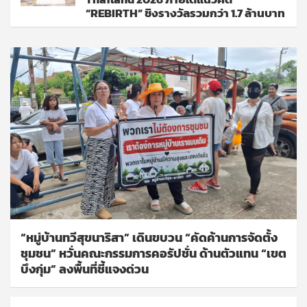
“REBIRTH” ชิงรางวัลรวมกว่า 1.7 ล้านบาท
“หมู่บ้านทวีสุขนาริสา” เดินขบวน “คัดค้านการจัดตั้ง
ชุมชน” หวั่นคณะกรรมการคอรัปชั่น ด้านตัวแทน “เขต
บึงกุ่ม” ลงพื้นที่ชี้แจงด่วน