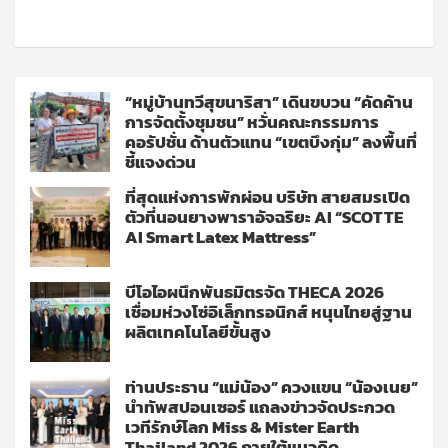
“หมู่บ้านทวีสุขนาริสา” เดินขบวน “คัดค้าน
การจัดตั้งชุมชน” หวั่นคณะกรรมการ
คอรัปชั่น ด้านตัวแทน “เขตบึงกุ่ม” ลงพื้นที่
ชี้แจงด่วน
ที่สุดแห่งการพักผ่อน บริษัท สายสมรเปิด
ตัวที่นอนยางพาราอัจฉริยะ AI “SCOTTE
AI Smart Latex Mattress”
บีโอไอผนึกพันธมิตรจัด THECA 2026
เชื่อมห่วงโซ่อิเล็กทรอนิกส์ หนุนไทยสู่ฐาน
ผลิตเทคโนโลยีขั้นสูง
ท่านประธาน “แม่น้อง” ควงแขน “น้องเนย”
นำทัพสปอนเซอร์ แถลงข่าวจัดประกวด
เวทีรักษ์โลก Miss & Mister Earth
Thailand 2026 ภายใต้แนวคิด