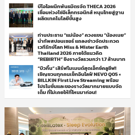
บีโอไอผนึกพันธมิตรจัด THECA 2026
เชื่อมห่วงโซ่อิเล็กทรอนิกส์ หนุนไทยสู่ฐาน
ผลิตเทคโนโลยีขั้นสูง
ท่านประธาน “แม่น้อง” ควงแขน “น้องเนย”
นำทัพสปอนเซอร์ แถลงข่าวจัดประกวด
เวทีรักษ์โลก Miss & Mister Earth
Thailand 2026 ภายใต้แนวคิด
“REBIRTH” ชิงรางวัลรวมกว่า 1.7 ล้านบาท
“บิวกิ้น” เสิร์ฟโมเมนต์สุดเอ็กซ์คลูซีฟ!
เชิญชวนทุกคนเช็กอินไลฟ์ NEVO Q05 ×
BILLKIN First Live Streaming พร้อม
โปรโมชั่นและของรางวัลมากมายแบบจัด
เต็ม ที่ไม่เคยให้ที่ไหนมาก่อน!