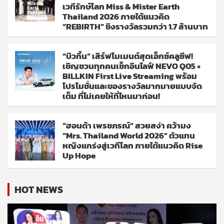
เวทีรักษ์โลก Miss & Mister Earth
Thailand 2026 ภายใต้แนวคิด
“REBIRTH” ชิงรางวัลรวมกว่า 1.7 ล้านบาท
“บิวกิ้น” เสิร์ฟโมเมนต์สุดเอ็กซ์คลูซีฟ!
เชิญชวนทุกคนเช็กอินไลฟ์ NEVO Q05 ×
BILLKIN First Live Streaming พร้อม
โปรโมชั่นและของรางวัลมากมายแบบจัด
เต็ม ที่ไม่เคยให้ที่ไหนมาก่อน!
“ฮอนด้า เพรชภรณ์” สวยสง่า คว้ามง
“Mrs. Thailand World 2026” ตัวแทน
หญิงแกร่งสู่เวทีโลก ภายใต้แนวคิด Rise
Up Hope
HOT NEWS