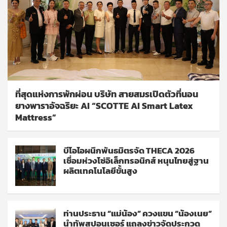
ที่สุดแห่งการพักผ่อน บริษัท สายสมรเปิดตัวที่นอน
ยางพาราอัจฉริยะ AI “SCOTTE AI Smart Latex
Mattress”
บีโอไอผนึกพันธมิตรจัด THECA 2026
เชื่อมห่วงโซ่อิเล็กทรอนิกส์ หนุนไทยสู่ฐาน
ผลิตเทคโนโลยีขั้นสูง
ท่านประธาน “แม่น้อง” ควงแขน “น้องเนย”
นำทัพสปอนเซอร์ แถลงข่าวจัดประกวด