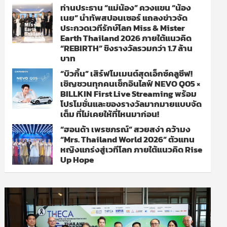
ท่านประธาน “แม่น้อง” ควงแขน “น้อง
เนย” นำทัพสปอนเซอร์ แถลงข่าวจัด
ประกวดเวทีรักษ์โลก Miss & Mister
Earth Thailand 2026 ภายใต้แนวคิด
“REBIRTH” ชิงรางวัลรวมกว่า 1.7 ล้าน
บาท
“บิวกิ้น” เสิร์ฟโมเมนต์สุดเอ็กซ์คลูซีฟ!
เชิญชวนทุกคนเช็กอินไลฟ์ NEVO Q05 ×
BILLKIN First Live Streaming พร้อม
โปรโมชั่นและของรางวัลมากมายแบบจัด
เต็ม ที่ไม่เคยให้ที่ไหนมาก่อน!
“ฮอนด้า เพรชภรณ์” สวยสง่า คว้ามง
“Mrs. Thailand World 2026” ตัวแทน
หญิงแกร่งสู่เวทีโลก ภายใต้แนวคิด Rise
Up Hope