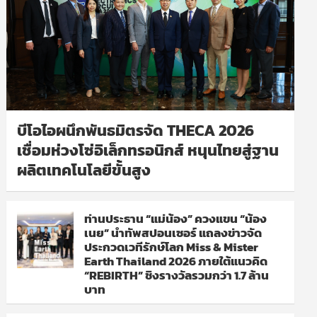
บีโอไอผนึกพันธมิตรจัด THECA 2026
เชื่อมห่วงโซ่อิเล็กทรอนิกส์ หนุนไทยสู่ฐาน
ผลิตเทคโนโลยีขั้นสูง
ท่านประธาน “แม่น้อง” ควงแขน “น้อง
เนย” นำทัพสปอนเซอร์ แถลงข่าวจัด
ประกวดเวทีรักษ์โลก Miss & Mister
Earth Thailand 2026 ภายใต้แนวคิด
“REBIRTH” ชิงรางวัลรวมกว่า 1.7 ล้าน
บาท