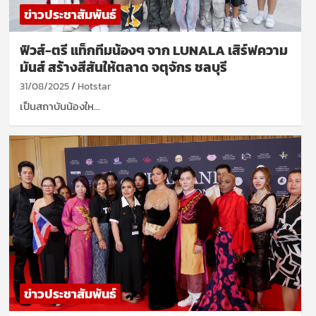
ข่าวประชาสัมพันธ์
ฟิวส์-ตรี แท็กทีมน้องๆ จาก LUNALA เสิร์ฟความ
มันส์ สร้างสีสันให้ตลาด จตุจักร ชลบุรี
31/08/2025
Hotstar
เป็นสถาบันน้องให…
ข่าวประชาสัมพันธ์