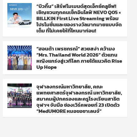
“บิวกิ้น” เสิร์ฟโมเมนต์สุดเอ็กซ์คลูซีฟ!
เชิญชวนทุกคนเช็กอินไลฟ์ NEVO Q05 ×
BILLKIN First Live Streaming พร้อม
โปรโมชั่นและของรางวัลมากมายแบบจัด
เต็ม ที่ไม่เคยให้ที่ไหนมาก่อน!
“ฮอนด้า เพรชภรณ์” สวยสง่า คว้ามง
“Mrs. Thailand World 2026” ตัวแทน
หญิงแกร่งสู่เวทีโลก ภายใต้แนวคิด Rise
Up Hope
จุฬาลงกรณ์มหาวิทยาลัย, คณะ
แพทยศาสตร์จุฬาลงกรณ์ มหาวิทยาลัย,
สมาคมผู้ปกครองและครูโรงเรียนสาธิต
จุฬาฯ จับมือ ช่องเวิร์คพอยท์ 23 เปิดตัว
“MedUMORE หมอขอชาเลนจ์”