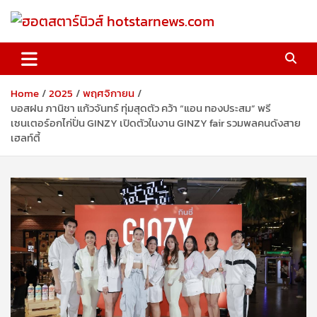
Skip
to
content
ฮอตสตาร์นิวส์ hotstarnews.com
Home
2025
พฤศจิกายน
บอสฝน ภานิชา แก้วจันทร์ ทุ่มสุดตัว คว้า “แอน ทองประสม” พรี
เซนเตอร์อกไก่ปั่น GINZY เปิดตัวในงาน GINZY fair รวมพลคนดังสาย
เฮลท์ตี้