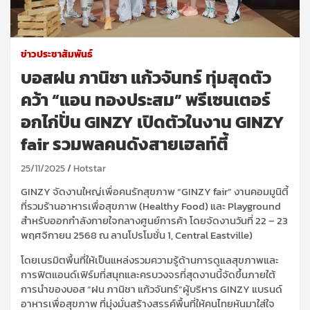
ข่าวประชาสัมพันธ์
บอสฝน ภานิชา แก้วจันทร์ ทุ่มสุดตัว
คว้า “แอน ทองประสม” พรีเซนเตอร์
อกไก่ปั่น GINZY เปิดตัวในงาน GINZY
fair รวมพลคนดังสายเฮลท์ตี้
25/11/2025
Hotstar
GINZY จัดงานใหญ่เพื่อคนรักสุขภาพ “GINZY fair” งานคอมมูนิตี้
ที่รวมร้านอาหารเพื่อสุขภาพ (Healthy Food) และ Playground
สำหรับออกกำลังกายใจกลางศูนย์การค้า โดยจัดงานวันที่ 22 – 23
พฤศจิกายน 2568 ณ ลานโปรโมชั่น 1, Central Eastville)
โดยเนรมิตพื้นที่ให้เป็นแหล่งรวมความรู้ด้านการดูแลสุขภาพและ
การฟิตแอนด์เฟิร์มที่สนุกและครบวงจรที่สุดงานนี้จัดขึ้นภายใต้
การนำของบอส “ฝน ภานิชา แก้วจันทร์”ผู้บริหาร GINZY แบรนด์
อาหารเพื่อสุขภาพ ที่มุ่งมั่นสร้างสรรค์พื้นที่ให้คนไทยหันมาใส่ใจ