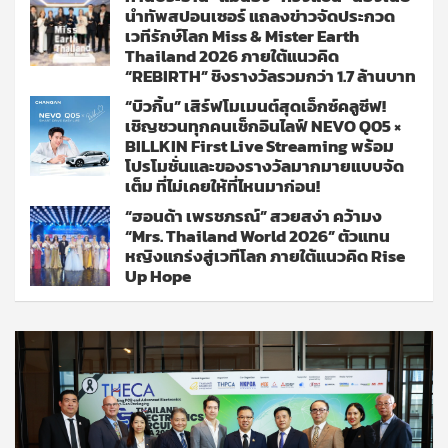
นำทัพสปอนเซอร์ แถลงข่าวจัดประกวด
เวทีรักษ์โลก Miss & Mister Earth
Thailand 2026 ภายใต้แนวคิด
“REBIRTH” ชิงรางวัลรวมกว่า 1.7 ล้านบาท
“บิวกิ้น” เสิร์ฟโมเมนต์สุดเอ็กซ์คลูซีฟ!
เชิญชวนทุกคนเช็กอินไลฟ์ NEVO Q05 ×
BILLKIN First Live Streaming พร้อม
โปรโมชั่นและของรางวัลมากมายแบบจัด
เต็ม ที่ไม่เคยให้ที่ไหนมาก่อน!
“ฮอนด้า เพรชภรณ์” สวยสง่า คว้ามง
“Mrs. Thailand World 2026” ตัวแทน
หญิงแกร่งสู่เวทีโลก ภายใต้แนวคิด Rise
Up Hope