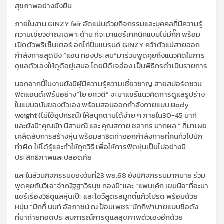
สุขภาพอย่างยั่งยืน
ภายในงาน GINZY fair อัดแน่นด้วยกิจกรรมและบุคคลที่มีความรู้
ความเชี่ยวชาญเฉพาะด้าน ที่จะมาแชร์เทคนิคแบบไม่มีกั๊ก พร้อม
เปิดตัวพรีเซ็นเตอร์ อกไก่ปั่นแบรนด์ GINZY คว้าตัวแม่สายออก
กำลังกายสุดปัง “แอน ทองประสม“มาร่วมพูดคุยถึงแนวคิดในการ
ดูแลตัวเองให้ดูดีอยู่เสมอ โดยมีดีเจอ๋อง เป็นพิธีกรดำเนินรายการ
นอกจากนี้ในงานยังมีผู้มีความรู้ความเชี่ยวชาญ สายสปอร์ตชวน
ฟิตแอนด์เฟิร์มอย่าง”โย ยศวดี” จะมาแชร์แนวคิดการดูแลรูปร่าง
ในแบบฉบับของตัวเอง พร้อมสอนออกกำลังกายแบบ Body
weight (ไม่ใช้อุปกรณ์) ให้สนุกตามได้ง่าย ๆ ภายใน30-45 นาที
และยังมี”คุณนัท นิสามณี และ คุณสกาย ชลากร มากผล ” ที่มาเผย
เคล็ดลับการสร้างหุ่น พร้อมสาธิตท่าออกกำลังกายที่คนทั่วไปมัก
ทำผิด ให้ได้รู้และทำให้ถูกวิธี เพื่อให้การฟิตหุ่นเป็นไปอย่างมี
ประสิทธิภาพและปลอดภัย
และในส่วนกิจกรรมของวันที่23 พย.68 ยังมีกิจกรรมมากมาย ร่วม
พูดคุยกับวีเจ“จ๋าณัฐฐาวีรนุช ทองมี”และ “แพนเค้ก เขมนิจ”ที่จะมา
แชร์เรื่องวิธีดูแลหุ่นเป๊ะ และโชว์สูตรสมูทตี้แก้วโปรด พร้อมด้วย
หนุ่ม “มิกกี้ นนท์ อัลภาชน์ ณ ป้อมเพชร”นักกีฬานายแบบชื่อดัง
ที่มาถ่ายทอดประสบการณ์การดูแลสุขภาพตัวเองอีกด้วย