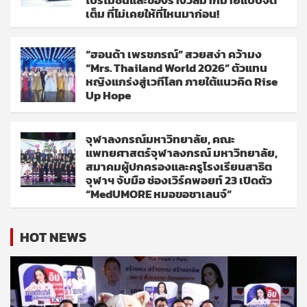
เต็ม ที่ไม่เคยให้ที่ไหนมาก่อน!
“ฮอนด้า เพรชภรณ์” สวยสง่า คว้ามง
“Mrs. Thailand World 2026” ตัวแทน
หญิงแกร่งสู่เวทีโลก ภายใต้แนวคิด Rise
Up Hope
จุฬาลงกรณ์มหาวิทยาลัย, คณะ
แพทยศาสตร์จุฬาลงกรณ์ มหาวิทยาลัย,
สมาคมผู้ปกครองและครูโรงเรียนสาธิต
จุฬาฯ จับมือ ช่องเวิร์คพอยท์ 23 เปิดตัว
“MedUMORE หมอขอชาเลนจ์”
HOT NEWS