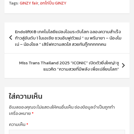
Tags:
GINZY fair
,
อกไก่ปั่น GINZY
แนะแนว
EndoliftX® เทคโนโลยีแปลงโฉมระดับโลก ฉลองความสำเร็จ
เรื่อง
ก้าวสู่อันดับ 1 ในเอเชีย ชวนอินฟูตัวแม่ “ เม พรีมายา – น้องโม
เน่ – น้องโซล ” เสิร์ฟความสดใส สวยกันทู๊กกกกกคน
Miss Trans Thailand 2025 “ICONIC” เปิดตัวยิ่งใหญ่! ชู
แนวคิด “ความสวยที่มีพลัง เพื่อเปลี่ยนโลก”
ใส่ความเห็น
อีเมลของคุณจะไม่แสดงให้คนอื่นเห็น
ช่องข้อมูลจำเป็นถูกทำ
เครื่องหมาย
*
ความเห็น
*