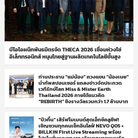
บีโอไอผนึกพันธมิตรจัด THECA 2026 เชื่อมห่วงโซ่
อิเล็กทรอนิกส์ หนุนไทยสู่ฐานผลิตเทคโนโลยีขั้นสูง
ท่านประธาน “แม่น้อง” ควงแขน “น้องเนย”
นำทัพสปอนเซอร์ แถลงข่าวจัดประกวด
เวทีรักษ์โลก Miss & Mister Earth
Thailand 2026 ภายใต้แนวคิด
“REBIRTH” ชิงรางวัลรวมกว่า 1.7 ล้านบาท
“บิวกิ้น” เสิร์ฟโมเมนต์สุดเอ็กซ์คลูซีฟ!
เชิญชวนทุกคนเช็กอินไลฟ์ NEVO Q05 ×
BILLKIN First Live Streaming พร้อม
โปรโมชั่นและของรางวัลมากมายแบบจัด