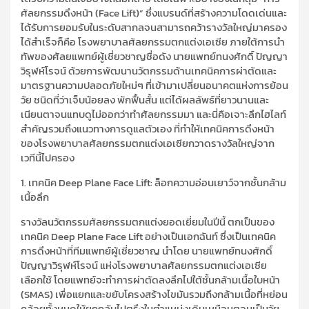
ศัลยกรรมดึงหน้า (Face Lift)” ซึ่งแบรนด์ที่สร้างความโดดเด่นและ
ได้รับการยอมรับในระดับสากลจนสามารถคว้ารางวัลใหญ่มาครอง
ได้สำเร็จก็คือ โรงพยาบาลศัลยกรรมตกแต่งเอเซีย ภายใต้การนำ
ทัพของศัลยแพทย์ผู้เชี่ยวชาญชื่อดัง นายแพทย์ทนงศักดิ์ ปัญญา
วิรุฬห์โรจน์ ด้วยการพัฒนานวัตกรรมด้านเทคนิคการผ่าตัดและ
มาตรฐานความปลอดภัยใหม่ๆ ที่เข้ามาเปลี่ยนอนาคตแห่งการย้อน
วัย ชนิดที่ว่าเจ็บน้อยลง พักฟื้นสั้น แต่ได้ผลลัพธ์ที่ยาวนานและ
เนียนตาจนแทบดูไม่ออกว่าทำศัลยกรรมมา และนี่คือเจาะลึกไฮไลท์
สำคัญรวมถึงแนวทางการดูแลตัวเอง ที่ทำให้เทคนิคการดึงหน้า
ของโรงพยาบาลศัลยกรรมตกแต่งเอเซียกวาดรางวัลใหญ่จาก
เวทีนี้ไปครอง
​1. เทคนิค Deep Plane Face Lift: ล็อกความอ่อนเยาว์จากชั้นกล้าม
เนื้อลึก
​รางวัลนวัตกรรมศัลยกรรมตกแต่งยอดเยี่ยมในปีนี้ ตกเป็นของ
เทคนิค Deep Plane Face Lift อย่างเป็นเอกฉันท์ ซึ่งเป็นเทคนิค
การดึงหน้าที่ทีมแพทย์ผู้เชี่ยวชาญ นำโดย นายแพทย์ทนงศักดิ์
ปัญญาวิรุฬห์โรจน์ แห่งโรงพยาบาลศัลยกรรมตกแต่งเอเซีย
เลือกใช้ โดยแพทย์จะทำการผ่าตัดลงลึกไปใต้ชั้นกล้ามเนื้อใบหน้า
(SMAS) เพื่อแยกและขยับโครงสร้างไขมันรวมถึงกล้ามเนื้อที่หย่อน
คล้อยทั้งหมดให้ยกกลับไปตรึงในตำแหน่งเดิมเหมือนตอนเป็นวัย