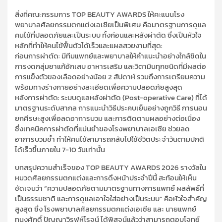
สิ่งที่คณะกรรมการ TOP BEAUTY AWARDS ให้คะแนนโรง
พยาบาลศัลยกรรมตกแต่งเอเซียเป็นพิเศษ คือมาตรฐานการดูแล
คนไข้ที่ปลอดภัยและเป็นระบบ ทั้งก่อนและหลังผ่าตัด ซึ่งเป็นหัวใจ
หลักที่ทำให้คนไข้ฟื้นตัวได้เร็วและแผลสวยงามที่สุด:
​ก่อนการผ่าตัด: มีทีมแพทย์และพยาบาลให้คำแนะนำอย่างใกล้ชิดใน
การงดกลุ่มยาแก้อักเสบ อาหารเสริม และวิตามินทุกชนิดที่มีผลต่อ
การแข็งตัวของเลือดอย่างน้อย 2 สัปดาห์ รวมถึงการเตรียมความ
พร้อมทางร่างกายอย่างละเอียดเพื่อความปลอดภัยสูงสุด
​หลังการผ่าตัด: ระบบดูแลหลังผ่าตัด (Post-operative Care) ที่ได้
มาตรฐานระดับสากล การแนะนำวิธีประคบเย็นอย่างถูกวิธี การนอน
ยกศีรษะสูงเพื่อลดอาการบวม และการติดตามผลอย่างต่อเนื่อง
ซึ่งเทคนิคการผ่าตัดที่แม่นยำของโรงพยาบาลเอเซีย ช่วยลด
อาการบวมช้ำ ทำให้คนไข้สามารถกลับไปใช้ชีวิตประจำวันตามปกติ
ได้เร็วขึ้นภายใน 7-10 วันเท่านั้น
​บทสรุปความสำเร็จของ TOP BEAUTY AWARDS 2026 รางวัลใน
หมวดศัลยกรรมตกแต่งและการดึงหน้าประจำปีนี้ สะท้อนให้เห็น
ชัดเจนว่า “ความปลอดภัยตามมาตรฐานทางการแพทย์ ผลลัพธ์ที่
เป็นธรรมชาติ และการดูแลเอาใจใส่อย่างเป็นระบบ” คือหัวใจสำคัญ
สูงสุด ซึ่ง โรงพยาบาลศัลยกรรมตกแต่งเอเซีย และ นายแพทย์
ทนงศักดิ์ ปัญญาวิรุฬห์โรจน์ ได้พิสูจน์แล้วว่าสามารถตอบโจทย์