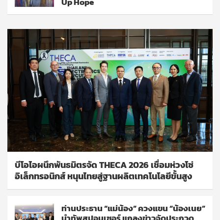
Up Hope
บีโอไอผนึกพันธมิตรจัด THECA 2026 เชื่อมห่วงโซ่
อิเล็กทรอนิกส์ หนุนไทยสู่ฐานผลิตเทคโนโลยีขั้นสูง
ท่านประธาน “แม่น้อง” ควงแขน “น้องเนย”
นำทัพสปอนเซอร์ แถลงข่าวจัดประกวด