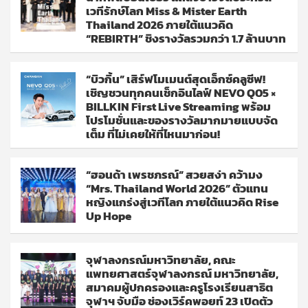
เวทีรักษ์โลก Miss & Mister Earth
Thailand 2026 ภายใต้แนวคิด
“REBIRTH” ชิงรางวัลรวมกว่า 1.7 ล้านบาท
“บิวกิ้น” เสิร์ฟโมเมนต์สุดเอ็กซ์คลูซีฟ!
เชิญชวนทุกคนเช็กอินไลฟ์ NEVO Q05 ×
BILLKIN First Live Streaming พร้อม
โปรโมชั่นและของรางวัลมากมายแบบจัด
เต็ม ที่ไม่เคยให้ที่ไหนมาก่อน!
“ฮอนด้า เพรชภรณ์” สวยสง่า คว้ามง
“Mrs. Thailand World 2026” ตัวแทน
หญิงแกร่งสู่เวทีโลก ภายใต้แนวคิด Rise
Up Hope
จุฬาลงกรณ์มหาวิทยาลัย, คณะ
แพทยศาสตร์จุฬาลงกรณ์ มหาวิทยาลัย,
สมาคมผู้ปกครองและครูโรงเรียนสาธิต
จุฬาฯ จับมือ ช่องเวิร์คพอยท์ 23 เปิดตัว