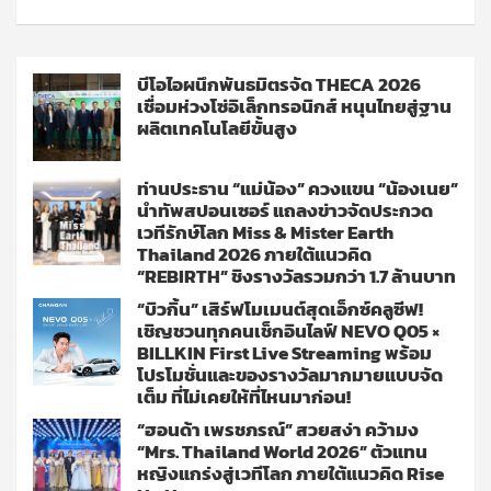
บีโอไอผนึกพันธมิตรจัด THECA 2026
เชื่อมห่วงโซ่อิเล็กทรอนิกส์ หนุนไทยสู่ฐาน
ผลิตเทคโนโลยีขั้นสูง
ท่านประธาน “แม่น้อง” ควงแขน “น้องเนย”
นำทัพสปอนเซอร์ แถลงข่าวจัดประกวด
เวทีรักษ์โลก Miss & Mister Earth
Thailand 2026 ภายใต้แนวคิด
“REBIRTH” ชิงรางวัลรวมกว่า 1.7 ล้านบาท
“บิวกิ้น” เสิร์ฟโมเมนต์สุดเอ็กซ์คลูซีฟ!
เชิญชวนทุกคนเช็กอินไลฟ์ NEVO Q05 ×
BILLKIN First Live Streaming พร้อม
โปรโมชั่นและของรางวัลมากมายแบบจัด
เต็ม ที่ไม่เคยให้ที่ไหนมาก่อน!
“ฮอนด้า เพรชภรณ์” สวยสง่า คว้ามง
“Mrs. Thailand World 2026” ตัวแทน
หญิงแกร่งสู่เวทีโลก ภายใต้แนวคิด Rise