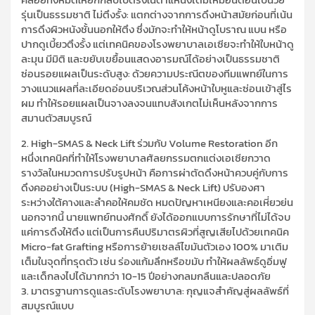
รุ่นเป็นธรรมชาติ ไม่ตึงรั้ง: แตกต่างจากการดึงหน้าสมัยก่อนที่เน้น
การดึงผิวหนังชั้นนอกให้ตึง ซึ่งมักจะทำให้หน้าดูโบราณ แบน หรือ
ปากดูเบี้ยวตึงรั้ง แต่เทคนิคของโรงพยาบาลเอเซียจะทำให้ใบหน้าดู
ละมุน มีมิติ และขยับเขยื้อนแสดงอารมณ์ได้อย่างเป็นธรรมชาติ
​ซ่อนรอยแผลเป็นระดับสูง: ด้วยความประณีตของทีมแพทย์ในการ
วางแนวแผลที่ละเอียดอ่อนบริเวณส่วนโค้งหน้าใบหูและซ่อนเข้าสู่ไร
ผม ทำให้รอยแผลเป็นจางลงจนแทบสังเกตไม่เห็นหลังจากการ
สมานตัวสมบูรณ์
​2. High-SMAS & Neck Lift ร่วมกับ Volume Restoration อีก
หนึ่งเทคนิคที่ทำให้โรงพยาบาลศัลยกรรมตกแต่งเอเซียกวาด
รางวัลในหมวดการปรับรูปหน้า คือการผ่าตัดดึงหน้าควบคู่กับการ
ดึงคออย่างเป็นระบบ (High-SMAS & Neck Lift) ปรับองศา
ระหว่างใต้คางและลำคอให้คมชัด หมดปัญหาเหนียงและคอเหี่ยวย่น
นอกจากนี้ นายแพทย์ทนงศักดิ์ ยังได้ออกแบบการรักษาที่ไม่ได้จบ
แค่การดึงให้ตึง แต่เป็นการคืนปริมาตรผิวที่สูญเสียไปด้วยเทคนิค
Micro-fat Grafting หรือการย้ายเซลล์ไขมันตัวเอง 100% มาเติม
เต็มในจุดที่ทรุดตัว เช่น ร่องแก้มลึกหรือขมับ ทำให้ผลลัพธ์ดูอิ่มฟู
และเด็กลงไปได้มากกว่า 10-15 ปีอย่างกลมกลืนและปลอดภัย
​3. มาตรฐานการดูแลระดับโรงพยาบาล: กุญแจสำคัญสู่ผลลัพธ์ที่
สมบูรณ์แบบ