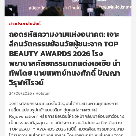
ข่าวประชาสัมพันธ์
ถอดรหัสความงามแห่งอนาคต: เจาะ
ลึกนวัตกรรมย้อนวัยผู้ชนะจาก TOP
BEAUTY AWARDS 2026 โรง
พยาบาลศัลยกรรมตกแต่งเอเซีย นำ
ทัพโดย นายแพทย์ทนงศักดิ์ ปัญญา
วิรุฬห์โรจน์ ​
24/06/2026
Hotstar
วงการศัลยกรรมตกแต่งในปัจจุบันได้ก้าวข้ามผ่านยุคของการ
เปลี่ยนแปลงรูปหน้าแบบเดิมๆ สู่ยุคแห่ง “Natural
Rejuvenation” หรือการย้อนวัยให้ผิวหน้ากลับมาอ่อนเยาว์อย่าง
เป็นธรรมชาติสูงสุด จากเวทีประกาศรางวัลอันทรงเกียรติอย่าง
TOP BEAUTY AWARDS 2026 ในปีนี้ หมวดศัลยกรรมความงาม
ได้รับความสนใจอย่างถล่มทลาย โดยเฉพาะอย่างยิ่งในกลุ่ม “การ