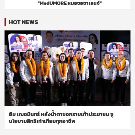
“MedUMORE หมอขอชาเลนจ์”
HOT NEWS
อิม เฌอมินทร์ หลั่งน้ำตาขอกราบเท้าประชาชน ชู
นโยบายสิทธิเท่าเทียมทุกอาชีพ