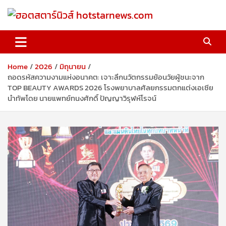
Skip
to
content
ฮอตสตาร์นิวส์ hotstarnews.com
Home
2026
มิถุนายน
ถอดรหัสความงามแห่งอนาคต: เจาะลึกนวัตกรรมย้อนวัยผู้ชนะจาก
TOP BEAUTY AWARDS 2026 โรงพยาบาลศัลยกรรมตกแต่งเอเซีย
นำทัพโดย นายแพทย์ทนงศักดิ์ ปัญญาวิรุฬห์โรจน์ ​