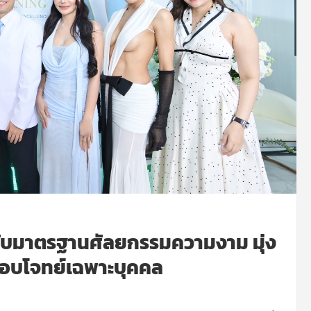
ดับมาตรฐานศัลยกรรมความงาม มุ่ง
ตอบโจทย์เฉพาะบุคคล