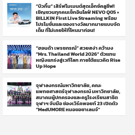
“บิวกิ้น” เสิร์ฟโมเมนต์สุดเอ็กซ์คลูซีฟ!
เชิญชวนทุกคนเช็กอินไลฟ์ NEVO Q05 ×
BILLKIN First Live Streaming พร้อม
โปรโมชั่นและของรางวัลมากมายแบบจัด
เต็ม ที่ไม่เคยให้ที่ไหนมาก่อน!
“ฮอนด้า เพรชภรณ์” สวยสง่า คว้ามง
“Mrs. Thailand World 2026” ตัวแทน
หญิงแกร่งสู่เวทีโลก ภายใต้แนวคิด Rise
Up Hope
จุฬาลงกรณ์มหาวิทยาลัย, คณะ
แพทยศาสตร์จุฬาลงกรณ์ มหาวิทยาลัย,
สมาคมผู้ปกครองและครูโรงเรียนสาธิต
จุฬาฯ จับมือ ช่องเวิร์คพอยท์ 23 เปิดตัว
“MedUMORE หมอขอชาเลนจ์”