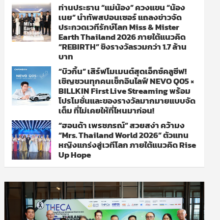
ท่านประธาน “แม่น้อง” ควงแขน “น้อง
เนย” นำทัพสปอนเซอร์ แถลงข่าวจัด
ประกวดเวทีรักษ์โลก Miss & Mister
Earth Thailand 2026 ภายใต้แนวคิด
“REBIRTH” ชิงรางวัลรวมกว่า 1.7 ล้าน
บาท
“บิวกิ้น” เสิร์ฟโมเมนต์สุดเอ็กซ์คลูซีฟ!
เชิญชวนทุกคนเช็กอินไลฟ์ NEVO Q05 ×
BILLKIN First Live Streaming พร้อม
โปรโมชั่นและของรางวัลมากมายแบบจัด
เต็ม ที่ไม่เคยให้ที่ไหนมาก่อน!
“ฮอนด้า เพรชภรณ์” สวยสง่า คว้ามง
“Mrs. Thailand World 2026” ตัวแทน
หญิงแกร่งสู่เวทีโลก ภายใต้แนวคิด Rise
Up Hope