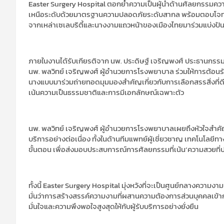
Easter Surgery Hospital
ตอกย้ำความเป็นผู้นำด้านศัลยกรรมคว
เหนือระดับด้วยมาตรฐานความปลอดภัยระดับสากล
พร้อมตอบโจท
จากเหล่าเซ
เลบริตี้
และนางงามแถวหน้าของเมืองไทยมาร่วมแบ่งปัน
ภายในงานได้รับเกียรติจาก
นพ. ประดิษฐ์ เจริญพงศ์ ประธานกรรม
นพ
.
พลวิทย์
เจริญพงศ์
ผู้อำนวยการโรงพยาบาล
ร่วมให้การต้อนรั
นางแบบ
มาร่วมถ่ายทอดมุมมองสำคัญเกี่ยวกับการเลือกสรรสิ่งที่ดีที
เน้นความเป็นธรรมชาติและการมีเอกลักษณ์เฉพาะตัว
นพ
.
พลวิทย์
เจริญพงศ์
ผู้อำนวยการโรงพยาบาล
เผยถึงหัวใจสำคั
บริการอย่างต่อเนื่อง
ทั้งในด้านทีมแพทย์ผู้เชี่ยวชาญ
เทคโนโลยีทา
ขั้นตอน
เพื่อส่งมอบประสบการณ์การศัลยกรรมที่เน้น
‘
ความสวยที่
ทั้งนี้
Easter Surgery Hospital
มุ่งหวังที่จะเป็นศูนย์กลางความงา
มั่นว่าการสร้างสรรค์ความงามที่ผสานความต้องการส่วนบุคคลเข้า
มั่นใจและความพึงพอใจสูงสุดให้กับผู้รับบริการอย่างยั่งยืน