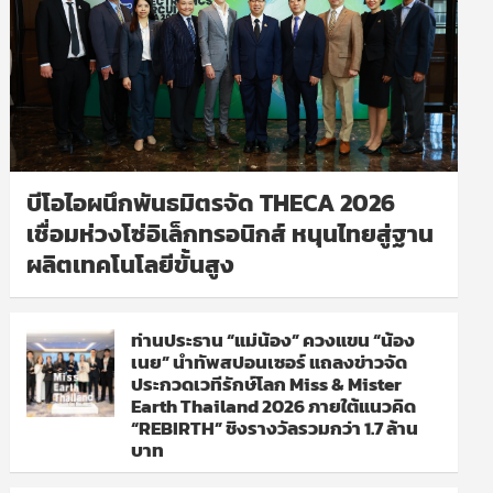
บีโอไอผนึกพันธมิตรจัด THECA 2026
เชื่อมห่วงโซ่อิเล็กทรอนิกส์ หนุนไทยสู่ฐาน
ผลิตเทคโนโลยีขั้นสูง
ท่านประธาน “แม่น้อง” ควงแขน “น้อง
เนย” นำทัพสปอนเซอร์ แถลงข่าวจัด
ประกวดเวทีรักษ์โลก Miss & Mister
Earth Thailand 2026 ภายใต้แนวคิด
“REBIRTH” ชิงรางวัลรวมกว่า 1.7 ล้าน
บาท