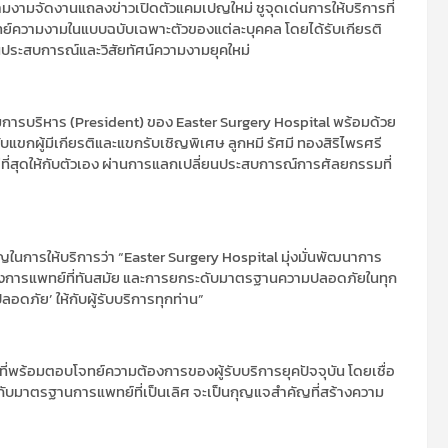
ามงาม
จัดงานแถลงข่าวเปิดตัวแคมเปญใหม่
ชูจุดเด่นการให้บริการที่
ย์ความงามในแบบฉบับเฉพาะตัวของแต่ละบุคคล
โดยได้รับเกียรติ
ประสบการณ์และวิสัยทัศน์ความงามยุคใหม่
การบริหาร (
President)
ของ
Easter Surgery Hospital
พร้อมด้วย
บแขกผู้มีเกียรติ
และแขกรับเชิญพิเศษ
ลูกหมี รัศมี ทองสิริไพรศรี
่สุดให้กับตัวเอง
ผ่านการแลกเปลี่ยนประสบการณ์การศัลยกรรมที่
ญในการให้บริการว่า
“
Easter Surgery Hospital
มุ่งมั่นพัฒนาการ
งการแพทย์ที่ทันสมัย
และการยกระดับมาตรฐานความปลอดภัยในทุก
ปลอดภัย
’
ให้กับผู้รับบริการทุกท่าน
”
มที่พร้อมตอบโจทย์ความต้องการของผู้รับบริการยุคปัจจุบัน
โดยเชื่อ
กับมาตรฐานการแพทย์ที่เป็นเลิศ
จะเป็นกุญแจสำคัญที่สร้างความ