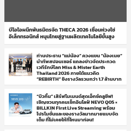
บีโอไอผนึกพันธมิตรจัด THECA 2026 เชื่อมห่วงโซ่
อิเล็กทรอนิกส์ หนุนไทยสู่ฐานผลิตเทคโนโลยีขั้นสูง
ท่านประธาน “แม่น้อง” ควงแขน “น้องเนย”
นำทัพสปอนเซอร์ แถลงข่าวจัดประกวด
เวทีรักษ์โลก Miss & Mister Earth
Thailand 2026 ภายใต้แนวคิด
“REBIRTH” ชิงรางวัลรวมกว่า 1.7 ล้านบาท
“บิวกิ้น” เสิร์ฟโมเมนต์สุดเอ็กซ์คลูซีฟ!
เชิญชวนทุกคนเช็กอินไลฟ์ NEVO Q05 ×
BILLKIN First Live Streaming พร้อม
โปรโมชั่นและของรางวัลมากมายแบบจัด
เต็ม ที่ไม่เคยให้ที่ไหนมาก่อน!