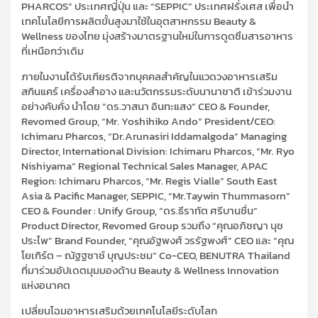
PHARCOS” ประเทศญี่ปุ่น และ “SEPPIC” ประเทศฝรั่งเศส เพื่อนำ
เทคโนโลยีการผลิตขั้นสูงมาใช้ในอุตสาหกรรม Beauty &
Wellness ของไทย มุ่งสร้างมาตรฐานใหม่ในการดูดซึมสารอาหาร
ที่เหนือกว่าเดิม
ภายในงานได้รับเกียรติจากบุคคลสำคัญในแวดวงอาหารเสริม
สกินแคร์ เครื่องสำอาง และนวัตกรรมระดับนานาชาติ เข้าร่วมงาน
อย่างคับคั่ง นำโดย “ดร.วาสนา อินทะแสง” CEO & Founder,
Revomed Group, “Mr. Yoshihiko Ando” President/CEO:
Ichimaru Pharcos, “Dr.Arunasiri Iddamalgoda” Managing
Director, International Division: Ichimaru Pharcos, “Mr. Ryo
Nishiyama” Regional Technical Sales Manager, APAC
Region: Ichimaru Pharcos, “Mr. Regis Vialle” South East
Asia & Pacific Manager, SEPPIC, “Mr.Taywin Thummasorn”
CEO & Founder : Unify Group, “ดร.ธีราทัต ศรีบานชื่น”
Product Director, Revomed Group รวมถึง “คุณอภิชญา นุช
ประไพ” Brand Founder, “คุณอัฐพงศ์ วรรัฐพงศ์” CEO และ “คุณ
โยเกิร์ต – ณัฐฐชาช์ บุญประชม” Co-CEO, BENUTRA Thailand
ที่มาร่วมอัปเดตมุมมองด้าน Beauty & Wellness Innovation
แห่งอนาคต
เปลี่ยนโฉมอาหารเสริมด้วยเทคโนโลยีระดับโลก