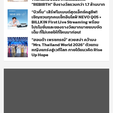
“REBIRTH” ชิงรางวัลรวมกว่า 1.7 ล้านบาท
“บิวกิ้น” เสิร์ฟโมเมนต์สุดเอ็กซ์คลูซีฟ!
เชิญชวนทุกคนเช็กอินไลฟ์ NEVO Q05 ×
BILLKIN First Live Streaming พร้อม
โปรโมชั่นและของรางวัลมากมายแบบจัด
เต็ม ที่ไม่เคยให้ที่ไหนมาก่อน!
“ฮอนด้า เพรชภรณ์” สวยสง่า คว้ามง
“Mrs. Thailand World 2026” ตัวแทน
หญิงแกร่งสู่เวทีโลก ภายใต้แนวคิด Rise
Up Hope