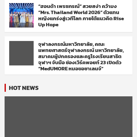
“ฮอนด้า เพรชภรณ์” สวยสง่า คว้ามง
“Mrs. Thailand World 2026” ตัวแทน
หญิงแกร่งสู่เวทีโลก ภายใต้แนวคิด Rise
Up Hope
จุฬาลงกรณ์มหาวิทยาลัย, คณะ
แพทยศาสตร์จุฬาลงกรณ์ มหาวิทยาลัย,
สมาคมผู้ปกครองและครูโรงเรียนสาธิต
จุฬาฯ จับมือ ช่องเวิร์คพอยท์ 23 เปิดตัว
“MedUMORE หมอขอชาเลนจ์”
HOT NEWS