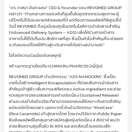
“ดร.วาสนา อินทะแสง” CEO & Founder ของ REVOMED GROUP
กล่าวว่า “ท่ามกลางการแข่งขันที่สูงขึ้นในอุตสาหกรรมสุขภาพ ผู้
บริโภคไม่ได้มองหาแค่ส่วนผสมที่ดี แต่ต้องการผลลัพธ์ที่พิสูจน์ได้
วันนี้ REVOMED จึงมุ่งมั่นลงทุนในเทคโนโลยีการนำส่งสารสำคัญ
(Advanced Delivery System – ADS) เพื่อให้ร่างกายนำสาร
อาหารไปใช้ได้เต็มประสิทธิภาพที่สุด ซึ่งเป็นหัวใจสำคัญที่จะช่วยยก
ระดับแบรนด์ไทยให้ก้าวสู่ระดับสากลได้อย่างสง่างามค่ะ”
ไฮไลต์ความร่วมมือเชิงกลยุทธ์
สร้างมาตรฐานใหม่กับ ICHIMARU PHARCOS (ญี่ปุ่น):
REVOMED GROUP นำนวัตกรรม “ADS NANOCERA” ซึ่งเป็น
เทคโนโลยี Intelligent Encapsulation ที่ช่วยเพิ่มการนำส่งสาร
สำคัญเข้าสู่ผิว เพิ่มความเสถียรของ Active Ingredient และช่วย
ควบคุมการปลดปล่อยสารอย่างต่อเนื่อง (Sustained Release)
ผ่านระบบนำส่งอัจฉริยะที่สามารถออกแบบให้เหมาะกับสารสำคัญ
แต่ละชนิดโดยเฉพาะ นอกจากนี้ ยังนำนวัตกรรม “KireiCera”
(Rice Ceramide) เข้าสู่ตลาดไทย โดยงานวิจัยจาก Public Paper
ยืนยันผลลัพธ์ในกลุ่มอาสาสมัครผู้หญิงต่อเนื่อง 4 สัปดาห์ พบว่า
ช่วยเพิ่มความชุ่มชื้นผิว 16.90% และลดเลือนริ้วรอยร่องลึก