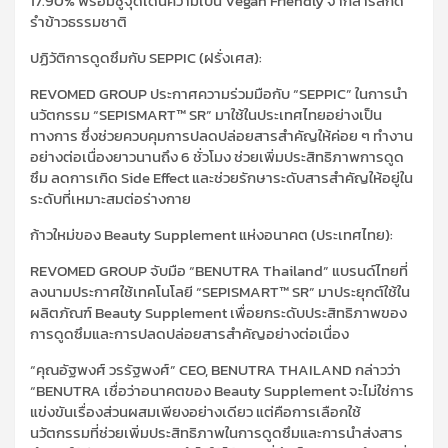
17.90% พร้อมชูจุดเด่นความเป็น Vegan Friendly จากสารสกัด
รำข้าวธรรมชาติ
ปฏิวัติการดูดซึมกับ SEPPIC (ฝรั่งเศส):
REVOMED GROUP ประกาศความร่วมมือกับ “SEPPIC” ในการนำ
นวัตกรรม “SEPISMART™ SR” มาใช้ในประเทศไทยอย่างเป็น
ทางการ ซึ่งช่วยควบคุมการปลดปล่อยสารสำคัญให้ค่อย ๆ ทำงาน
อย่างต่อเนื่องยาวนานถึง 6 ชั่วโมง ช่วยเพิ่มประสิทธิภาพการดูด
ซึม ลดการเกิด Side Effect และช่วยรักษาระดับสารสำคัญให้อยู่ใน
ระดับที่เหมาะสมต่อร่างกาย
ก้าวใหม่ของ Beauty Supplement แห่งอนาคต (ประเทศไทย):
REVOMED GROUP จับมือ “BENUTRA Thailand” แบรนด์ไทยที่
ลงนามประกาศใช้เทคโนโลยี “SEPISMART™ SR” มาประยุกต์ใช้ใน
ผลิตภัณฑ์ Beauty Supplement เพื่อยกระดับประสิทธิภาพของ
การดูดซึมและการปลดปล่อยสารสำคัญอย่างต่อเนื่อง
“คุณอัฐพงศ์ วรรัฐพงศ์” CEO, BENUTRA THAILAND กล่าวว่า
“BENUTRA เชื่อว่าอนาคตของ Beauty Supplement จะไม่ใช่การ
แข่งขันเรื่องส่วนผสมเพียงอย่างเดียว แต่คือการเลือกใช้
นวัตกรรมที่ช่วยเพิ่มประสิทธิภาพในการดูดซึมและการนำส่งสาร