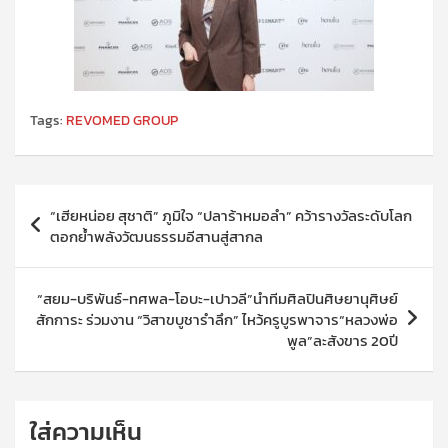
Tags:
REVOMED GROUP
แนะแนว
“เฮียหน่อย สุชาติ” ภูมิใจ “ปลาร้าหมอลำ” คว้ารางวัลระดับโลก
เรื่อง
ตอกย้ำพลังวัฒนธรรมอีสานสู่สากล
“สยม-บริพันธ์-ทศพล-โอบะ-เปาวลี”นำทีมศิลปินศิษยานุศิษย์
สักการะ ร่วมงาน “วิสาขบูชารำลึก” ไหว้ครูบูรพาจาร“หลวงพ่อ
พูล”ละสังขาร 20ปี
ใส่ความเห็น