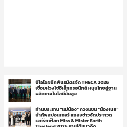
บีโอไอผนึกพันธมิตรจัด THECA 2026
เชื่อมห่วงโซ่อิเล็กทรอนิกส์ หนุนไทยสู่ฐาน
ผลิตเทคโนโลยีขั้นสูง
ท่านประธาน “แม่น้อง” ควงแขน “น้องเนย”
นำทัพสปอนเซอร์ แถลงข่าวจัดประกวด
เวทีรักษ์โลก Miss & Mister Earth
Thailand 2026 ภายใต้แนวคิด