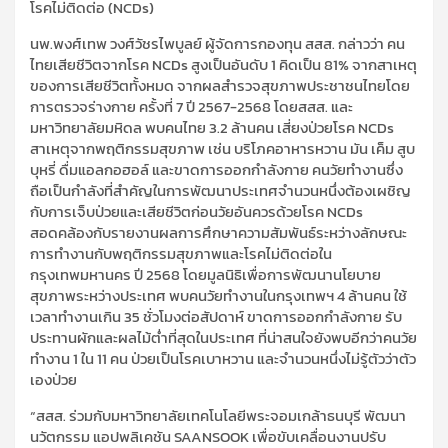
โรคไม่ติดต่อ (NCDs)
นพ.พงศ์เทพ วงศ์วัชรไพบูลย์ ผู้จัดการกองทุน สสส. กล่าวว่า คน
ไทยเสียชีวิตจากโรค NCDs สูงเป็นอันดับ 1 คิดเป็น 81% จากสาเหตุ
ของการเสียชีวิตทั้งหมด จากผลสำรวจสุขภาพประชาชนไทยโดย
การตรวจร่างกาย ครั้งที่ 7 ปี 2567-2568 โดยสสส. และ
มหาวิทยาลัยมหิดล พบคนไทย 3.2 ล้านคน เสี่ยงป่วยโรค NCDs
สาเหตุจากพฤติกรรมสุขภาพ เช่น บริโภคอาหารหวาน มัน เค็ม สูบ
บุหรี่ ดื่มแอลกอฮอล์ และขาดการออกกำลังกาย คนวัยทำงานซึ่ง
ถือเป็นกำลังที่สำคัญในการพัฒนาประเทศจำนวนหนึ่งต้องเผชิญ
กับการเจ็บป่วยและเสียชีวิตก่อนวัยอันควรด้วยโรค NCDs
สอดคล้องกับรายงานผลการศึกษาความสัมพันธ์ระหว่างลักษณะ
การทำงานกับพฤติกรรมสุขภาพและโรคไม่ติดต่อใน
กรุงเทพมหานคร ปี 2568 โดยมูลนิธิเพื่อการพัฒนานโยบาย
สุขภาพระหว่างประเทศ พบคนวัยทำงานในกรุงเทพฯ 4 ล้านคน ใช้
เวลาทำงานเกิน 35 ชั่วโมงต่อสัปดาห์ ขาดการออกกำลังกาย รับ
ประทานผักและผลไม้ต่ำที่สุดในประเทศ ที่น่าสนใจยังพบอีกว่าคนวัย
ทำงาน 1 ใน 11 คน ป่วยเป็นโรคเบาหวาน และจำนวนหนึ่งไม่รู้ตัวว่าตัว
เองป่วย
“สสส. ร่วมกับมหาวิทยาลัยเทคโนโลยีพระจอมเกล้าธนบุรี พัฒนา
นวัตกรรม แอปพลิเคชัน SAANSOOK เพื่อขับเคลื่อนงานปรับ