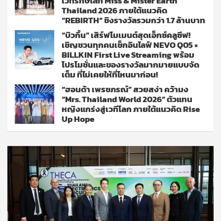
เวทีรักษ์โลก Miss & Mister Earth
Thailand 2026 ภายใต้แนวคิด
“REBIRTH” ชิงรางวัลรวมกว่า 1.7 ล้านบาท
“บิวกิ้น” เสิร์ฟโมเมนต์สุดเอ็กซ์คลูซีฟ!
เชิญชวนทุกคนเช็กอินไลฟ์ NEVO Q05 ×
BILLKIN First Live Streaming พร้อม
โปรโมชั่นและของรางวัลมากมายแบบจัด
เต็ม ที่ไม่เคยให้ที่ไหนมาก่อน!
“ฮอนด้า เพรชภรณ์” สวยสง่า คว้ามง
“Mrs. Thailand World 2026” ตัวแทน
หญิงแกร่งสู่เวทีโลก ภายใต้แนวคิด Rise
Up Hope