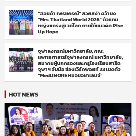
“ฮอนด้า เพรชภรณ์” สวยสง่า คว้ามง
“Mrs. Thailand World 2026” ตัวแทน
หญิงแกร่งสู่เวทีโลก ภายใต้แนวคิด Rise
Up Hope
จุฬาลงกรณ์มหาวิทยาลัย, คณะ
แพทยศาสตร์จุฬาลงกรณ์ มหาวิทยาลัย,
สมาคมผู้ปกครองและครูโรงเรียนสาธิต
จุฬาฯ จับมือ ช่องเวิร์คพอยท์ 23 เปิดตัว
“MedUMORE หมอขอชาเลนจ์”
HOT NEWS