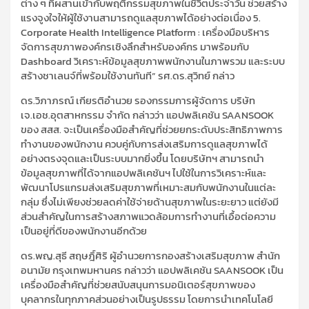
ต่าง ๆ ที่ผสานเข้ากับพฤติกรรมสุขภาพในชีวิตประจำวัน ช่วยสร้าง
แรงจูงใจให้ผู้ใช้งานสามารถดูแลสุขภาพได้อย่างต่อเนื่อง 5.
Corporate Health Intelligence Platform : เครื่องมือบริหาร
จัดการสุขภาพองค์กรเชิงลึกสำหรับองค์กร มาพร้อมกับ
Dashboard วิเคราะห์ข้อมูลสุขภาพพนักงานในภาพรวม และระบบ
สร้างชาเลนจ์ที่พร้อมใช้งานทันที” รศ.ดร.สุวิทย์ กล่าว
ดร.วิภาภรณ์ เกียรติอำนวย รองกรรมการผู้จัดการ บริษัท
เจ.เอช.อุตสาหกรรม จำกัด กล่าวว่า แอปพลิเคชัน SAANSOOK
ของ สสส. จะเป็นเครื่องมือสำคัญที่ช่วยยกระดับประสิทธิภาพการ
ทำงานของพนักงาน ควบคู่กับการส่งเสริมการดูแลสุขภาพได้
อย่างตรงจุดและเป็นระบบมากยิ่งขึ้น โดยบริษัทฯ สามารถนำ
ข้อมูลสุขภาพที่ได้จากแอปพลิเคชันฯ ไปใช้ในการวิเคราะห์และ
พัฒนาโปรแกรมส่งเสริมสุขภาพที่เหมาะสมกับพนักงานในแต่ละ
กลุ่ม ซึ่งไม่เพียงช่วยลดค่าใช้จ่ายด้านสุขภาพในระยะยาว แต่ยังมี
ส่วนสำคัญในการสร้างสภาพแวดล้อมการทำงานที่เอื้อต่อความ
เป็นอยู่ที่ดีของพนักงานอีกด้วย
ดร.พญ.สุธี สฤษฎิ์ศิริ ผู้อำนวยการกองสร้างเสริมสุขภาพ สำนัก
อนามัย กรุงเทพมหานคร กล่าวว่า แอปพลิเคชัน SAANSOOK เป็น
เครื่องมือสำคัญที่ช่วยสนับสนุนการมอนิเตอร์สุขภาพของ
บุคลากรในทุกภาคส่วนอย่างเป็นรูปธรรม โดยการนำเทคโนโลยี