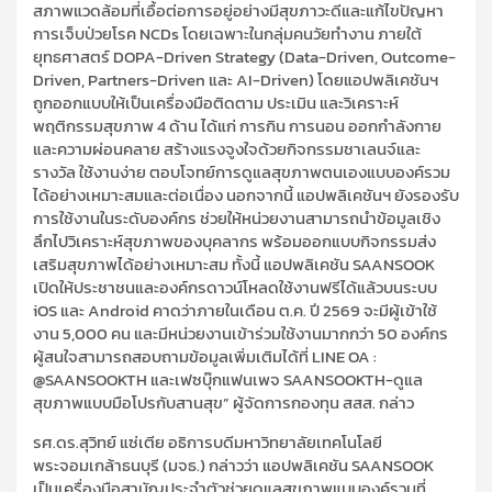
สภาพแวดล้อมที่เอื้อต่อการอยู่อย่างมีสุขภาวะดีและแก้ไขปัญหา
การเจ็บป่วยโรค NCDs โดยเฉพาะในกลุ่มคนวัยทำงาน ภายใต้
ยุทธศาสตร์ DOPA-Driven Strategy (Data-Driven, Outcome-
Driven, Partners-Driven และ AI-Driven) โดยแอปพลิเคชันฯ
ถูกออกแบบให้เป็นเครื่องมือติดตาม ประเมิน และวิเคราะห์
พฤติกรรมสุขภาพ 4 ด้าน ได้แก่ การกิน การนอน ออกกำลังกาย
และความผ่อนคลาย สร้างแรงจูงใจด้วยกิจกรรมชาเลนจ์และ
รางวัล ใช้งานง่าย ตอบโจทย์การดูแลสุขภาพตนเองแบบองค์รวม
ได้อย่างเหมาะสมและต่อเนื่อง นอกจากนี้ แอปพลิเคชันฯ ยังรองรับ
การใช้งานในระดับองค์กร ช่วยให้หน่วยงานสามารถนำข้อมูลเชิง
ลึกไปวิเคราะห์สุขภาพของบุคลากร พร้อมออกแบบกิจกรรมส่ง
เสริมสุขภาพได้อย่างเหมาะสม ทั้งนี้ แอปพลิเคชัน SAANSOOK
เปิดให้ประชาชนและองค์กรดาวน์โหลดใช้งานฟรีได้แล้วบนระบบ
iOS และ Android คาดว่าภายในเดือน ต.ค. ปี 2569 จะมีผู้เข้าใช้
งาน 5,000 คน และมีหน่วยงานเข้าร่วมใช้งานมากกว่า 50 องค์กร
ผู้สนใจสามารถสอบถามข้อมูลเพิ่มเติมได้ที่ LINE OA :
@SAANSOOKTH และเฟซบุ๊กแฟนเพจ SAANSOOKTH-ดูแล
สุขภาพแบบมือโปรกับสานสุข” ผู้จัดการกองทุน สสส. กล่าว
รศ.ดร.สุวิทย์ แซ่เตีย อธิการบดีมหาวิทยาลัยเทคโนโลยี
พระจอมเกล้าธนบุรี (มจธ.) กล่าวว่า แอปพลิเคชัน SAANSOOK
เป็นเครื่องมือสามัญประจำตัวช่วยดูแลสุขภาพแบบองค์รวมที่