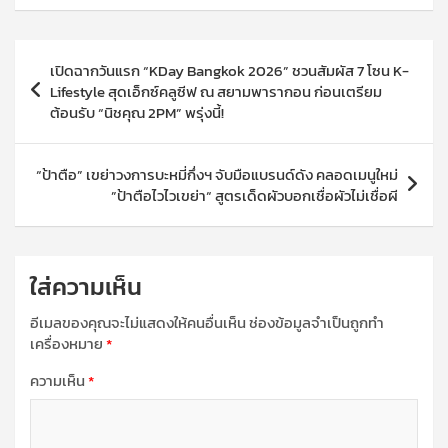
แนะแนว
เปิดฉากวันแรก “KDay Bangkok 2026” ชวนสัมผัส 7 โซน K-
เรื่อง
Lifestyle สุดเอ็กซ์คลูซีฟ ณ สยามพารากอน ก่อนเตรียม
ต้อนรับ “นิชคุณ 2PM” พรุ่งนี้!
“ป้าตือ” เขย่าวงการบะหมี่กึ่งฯ จับมือแบรนด์ดัง คลอดเมนูใหม่
”ป้าตือไวไวเขย่า“ สูตรเด็ดผัวบอกเชื่อผัวไม่เชื่อผี
ใส่ความเห็น
อีเมลของคุณจะไม่แสดงให้คนอื่นเห็น
ช่องข้อมูลจำเป็นถูกทำ
เครื่องหมาย
*
ความเห็น
*