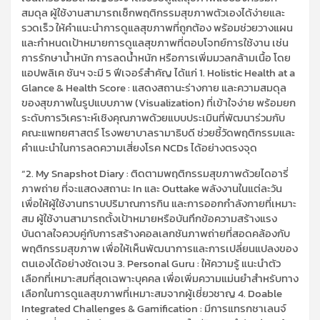
สมดุล ผู้ใช้งานสามารถเช็กพฤติกรรมสุขภาพตัวเองได้ง่ายและ
รวดเร็ว ให้คำแนะนำการดูแลสุขภาพที่ถูกต้อง พร้อมช่วยวางแผน
และกำหนดเป้าหมายการดูแลสุขภาพที่ตอบโจทย์การใช้งาน เช่น
การรักษาน้ำหนัก การลดน้ำหนัก หรือการเพิ่มมวลกล้ามเนื้อ โดย
แอปพลิเค ชันฯ จะมี 5 ฟีเจอร์สำคัญ ได้แก่ 1. Holistic Health at a
Glance & Health Score : แสดงสถานะร่างกาย และความสมดุล
ของสุขภาพในรูปแบบภาพ (Visualization) ที่เข้าใจง่าย พร้อมยก
ระดับการวิเคราะห์เชิงคุณภาพด้วยแบบประเมินที่พัฒนาร่วมกับ
คณะแพทยศาสตร์ โรงพยาบาลรามาธิบดี ช่วยชี้วัดพฤติกรรมและ
คำแนะนำในการลดความเสี่ยงโรค NCDs ได้อย่างตรงจุด
“2. My Snapshot Diary : ติดตามพฤติกรรมสุขภาพด้วยไดอารี่
ภาพถ่าย ที่จะแสดงสถานะ In และ Outtake พลังงานในแต่ละวัน
เพื่อให้ผู้ใช้งานทราบปริมาณการกิน และการออกกำลังกายที่เหมาะ
สม ผู้ใช้งานสามารถตั้งเป้าหมายหรือบันทึกข้อความสร้างแรง
บันดาลใจควบคู่กับการสร้างคอลเลกชันภาพถ่ายที่สอดคล้องกับ
พฤติกรรมสุขภาพ เพื่อให้เห็นพัฒนาการและการเปลี่ยนแปลงของ
ตนเองได้อย่างชัดเจน 3. Personal Guru : ให้ความรู้ แนะนำตัว
เลือกที่เหมาะสมที่สุดเฉพาะบุคคล เพื่อเพิ่มความแม่นยำสำหรับทาง
เลือกในการดูแลสุขภาพที่เหมาะสมจากผู้เชี่ยวชาญ 4. Doable
Integrated Challenges & Gamification : มีการแทรกชาเลนจ์