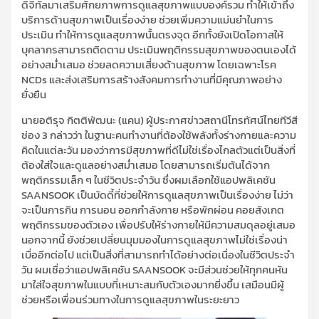
ดิจิทัลมาเสริมศักยภาพการดูแลสุขภาพแบบองค์รวม ทำให้เข้าถึง
บริการด้านสุขภาพเป็นเรื่องง่าย ช่วยเพิ่มความแม่นยำในการ
ประเมิน ทำให้การดูแลสุขภาพนั้นตรงจุด อีกทั้งยังเปิดโอกาสให้
บุคลากรสามารถติดตาม ประเมินพฤติกรรมสุขภาพของตนเองได้
อย่างสม่ำเสมอ ช่วยลดความเสี่ยงด้านสุขภาพ โดยเฉพาะโรค
NCDs และส่งเสริมการสร้างสังคมการทำงานที่มีคุณภาพอย่าง
ยั่งยืน
นายอติรุจ กิตติพัฒนะ (แคน) ผู้ประกาศข่าวสถานีโทรทัศน์ไทยทีวีสี
ช่อง 3 กล่าวว่า ในฐานะคนทำงานที่ต้องใช้พลังทั้งร่างกายและความ
คิดในแต่ละวัน มองว่าการมีสุขภาพที่ดีไม่ใช่เรื่องไกลตัวแต่เป็นสิ่งที่
ต้องใส่ใจและดูแลอย่างสม่ำเสมอ โดยสามารถเริ่มต้นได้จาก
พฤติกรรมเล็ก ๆ ในชีวิตประจำวัน ซึ่งผมเลือกใช้แอปพลิเคชัน
SAANSOOK เป็นบัดดี้ที่ช่วยให้การดูแลสุขภาพเป็นเรื่องง่าย ไม่ว่า
จะเป็นการกิน การนอน ออกกำลังกาย หรือพักผ่อน คอยสังเกต
พฤติกรรมของตัวเอง เพื่อปรับให้ร่างกายให้มีความสมดุลอยู่เสมอ
นอกจากนี้ ยังช่วยเปลี่ยนมุมมองในการดูแลสุขภาพไม่ใช่เรื่องน่า
เบื่ออีกต่อไป แต่เป็นสิ่งที่สามารถทำได้อย่างต่อเนื่องในชีวิตประจำ
วัน ผมเชื่อว่าแอปพลิเคชัน SAANSOOK จะมีส่วนช่วยให้ทุกคนหัน
มาใส่ใจสุขภาพในแบบที่เหมาะสมกับตัวเองมากยิ่งขึ้น เสมือนมีผู้
ช่วยหรือเพื่อนร่วมทางในการดูแลสุขภาพในระยะยาว