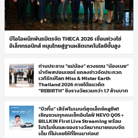
บีโอไอผนึกพันธมิตรจัด THECA 2026 เชื่อมห่วงโซ่
อิเล็กทรอนิกส์ หนุนไทยสู่ฐานผลิตเทคโนโลยีขั้นสูง
ท่านประธาน “แม่น้อง” ควงแขน “น้องเนย”
นำทัพสปอนเซอร์ แถลงข่าวจัดประกวด
เวทีรักษ์โลก Miss & Mister Earth
Thailand 2026 ภายใต้แนวคิด
“REBIRTH” ชิงรางวัลรวมกว่า 1.7 ล้านบาท
“บิวกิ้น” เสิร์ฟโมเมนต์สุดเอ็กซ์คลูซีฟ!
เชิญชวนทุกคนเช็กอินไลฟ์ NEVO Q05 ×
BILLKIN First Live Streaming พร้อม
โปรโมชั่นและของรางวัลมากมายแบบจัด
เต็ม ที่ไม่เคยให้ที่ไหนมาก่อน!