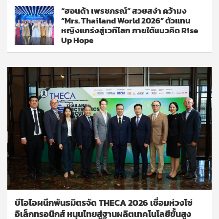
“ฮอนด้า เพรชภรณ์” สวยสง่า คว้ามง
“Mrs. Thailand World 2026” ตัวแทน
หญิงแกร่งสู่เวทีโลก ภายใต้แนวคิด Rise
Up Hope
บีโอไอผนึกพันธมิตรจัด THECA 2026 เชื่อมห่วงโซ่
อิเล็กทรอนิกส์ หนุนไทยสู่ฐานผลิตเทคโนโลยีขั้นสูง