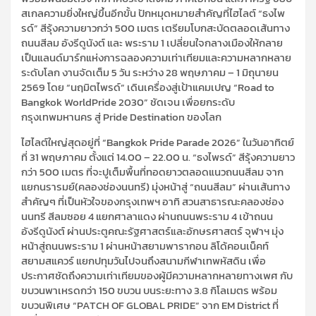
สเกลความยิ่งใหญ่ขึ้นอีกขั้น ปักหมุดหมายสำคัญที่ไฮไลต์ “ธงไพ
รด์” สีรุ้งความยาวกว่า 500 เมตร เตรียมโบกสะบัดตลอดเส้นทาง
ถนนสีลม อังรีดูนังต์ และ พระราม 1 เปลี่ยนใจกลางเมืองให้กลาย
เป็นแลนด์มาร์กแห่งการฉลองความเท่าเทียมและความหลากหลาย
ระดับโลก งานจัดเต็ม 5 วัน ระหว่าง 28 พฤษภาคม – 1 มิถุนายน
2569 โดย “นฤมิตไพรด์” เดินเครื่องสู่เป้าแคมเปญ “Road to
Bangkok WorldPride 2030” ชัดเจน เพื่อยกระดับ
กรุงเทพมหานคร สู่ Pride Destination ของโลก
ไฮไลต์ใหญ่สุดอยู่ที่ “Bangkok Pride Parade 2026” ในวันอาทิตย์
ที่ 31 พฤษภาคม ตั้งแต่ 14.00 – 22.00 น. “ธงไพรด์” สีรุ้งความยาว
กว่า 500 เมตร ที่จะปูเต็มพื้นที่ทอดยาวตลอดแนวถนนสีลม จาก
แยกนรารมย์(คลองช่องนนทรี) มุ่งหน้าสู่ “ถนนสีลม” ผ่านเส้นทาง
สำคัญๆ ที่เป็นหัวใจของกรุงเทพฯ อาทิ สวนสาธารณะคลองช่อง
นนทรี สีลมซอย 4 แยกศาลาแดง ผ่านถนนพระราม 4 เข้าถนน
อังรีดูนังต์ ผ่านประตูคณะรัฐศาสตร์และอักษรศาสตร์ จุฬาฯ มุ่ง
หน้าสู่ถนนพระราม 1 ผ่านหน้าสยามพารากอน ลิโด้คอนเน็คท์
สยามสแควร์ แยกปทุมวันไปจนถึงสนามกีฬาเทพหัสดิน เพื่อ
ประกาศชัดถึงความเท่าเทียมของผู้มีความหลากหลายทางเพศ กับ
ขบวนพาเหรดกว่า 150 ขบวน บนระยะทาง 3.8 กิโลเมตร พร้อม
ขบวนพิเศษ “PATCH OF GLOBAL PRIDE” จาก EM District ที่