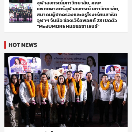
จุฬาลงกรณ์มหาวิทยาลัย, คณะ
แพทยศาสตร์จุฬาลงกรณ์ มหาวิทยาลัย,
สมาคมผู้ปกครองและครูโรงเรียนสาธิต
จุฬาฯ จับมือ ช่องเวิร์คพอยท์ 23 เปิดตัว
“MedUMORE หมอขอชาเลนจ์”
HOT NEWS