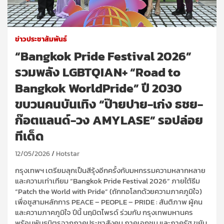
ข่าวประชาสัมพันธ์
“Bangkok Pride Festival 2026”
รวมพลัง LGBTQIAN+ “Road to
Bangkok WorldPride” ปี 2030
ขบวนคนบันเทิง “ป๊ายปาย-เก่ง ธชย-
ก๊อตแลนด์-วง AMYLASE” รอปล่อย
ทีเด็ด
12/05/2026
Hotstar
กรุงเทพฯ เตรียมลุกเป็นสีรุ้งอีกครั้งกับมหกรรมความหลากหลาย
และความเท่าเทียม “Bangkok Pride Festival 2026” ภายใต้ธีม
“Patch the World with Pride” (ถักทอโลกด้วยความภาคภูมิใจ)
เพื่อชูสามหลักการ PEACE – PEOPLE – PRIDE : สันติภาพ ผู้คน
และความภาคภูมิใจ ปีนี้ นฤมิตไพรด์ ร่วมกับ กรุงเทพมหานคร
พร้อมพันธมิตรจากภาคประชาสังคม ภาคเอกชน และภาครัฐ ขยับ