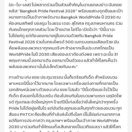
(อะ-ไม-เลส) ไม่พลาดร่วมเป็นส่วนสำคัญในงานแถลงข่าว นับถอย
หลัง! “Bangkok Pride Festival 2026” พร้อมแสดงจุดยืนและเป้า
หมายการเป็นเจ้าภาพจัดงาน Bangkok WorldPride ปี 2030 ณ
ห้องกมลทิพย์ บอลรูม โรงแรม เดอะ สุโกศล กรุงเทพมหานคร ร่วม
กับคนไทยทุกภาคส่วน โดย ป๊ายปาย โอริโอ เปิดใจว่า “ปีนี้เราจะ
ไม่ใช่แค่ดู แต่ต้องออกมาอยู่ในขบวนด้วยกัน Bangkok Pride
Festival 2026 ร่วมโบกธงไพรด์ 500 เมตรบนถนนสีลมด้วย มัน
คือพลังของพวกเราทุกคนจริงๆ ถ้าอยากเห็นประเทศไทยเป็น
WorldPride ในปี 2030 เสียงของเราต้องดังพอ เพราะฉะนั้น 31
พฤษภาคมนี้ ออกมาเดิน ออกมาเป็นตัวเอง แล้วทำให้โลกเห็นว่า
พลังของพวกเรานั้นไม่เล็กด้วยกันนะคะ”
ทางด้าน เก่ง ธชย ประทุมวรรณ นั้นก็เตรียมทีเด็ด สำหรับขบวน
พาเหรดปีนี้เอาไว้มากมาย โดยเฉพาะเครื่องแต่งกายที่กลายเป็น
เอกลักษณ์เฉพาะตัวของ เก่ง ธชย ไปแล้ว “ปีนี้เตรียมอะไรไว้เป็น
ทีเด็ด ยังบอกไม่ได้นะครับ ต้องไปชมกันในขบวนพาเหรด นฤมิตไพ
รด์ ทุ่มเทและจัดใหญ่ทุกๆ ปี แต่ปีนี้เก่งเชื่อว่ายิ่งใหญ่กว่าทุกครั้ง
Pride ไม่ได้อยู่แค่ในใจ แต่มันต้องถูกมองเห็นทุกก้าวของขบวน ทุก
สีของ PATCH คือเสียงที่กำลังส่งไปถึงโลก นี่ไม่ใช่แค่งานเทศกาล
แต่คือการประกาศว่า กรุงเทพฯ พร้อมเป็นเจ้าภาพ WorldPride
2030 มาร่วมกันทำให้ถนนทั้งเส้นกลายเป็นเวทีของเรา แล้วให้โลก