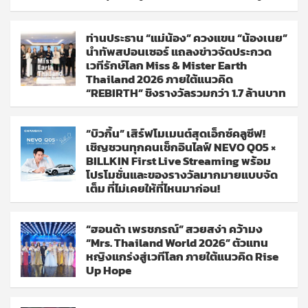
ท่านประธาน “แม่น้อง” ควงแขน “น้องเนย”
นำทัพสปอนเซอร์ แถลงข่าวจัดประกวด
เวทีรักษ์โลก Miss & Mister Earth
Thailand 2026 ภายใต้แนวคิด
“REBIRTH” ชิงรางวัลรวมกว่า 1.7 ล้านบาท
“บิวกิ้น” เสิร์ฟโมเมนต์สุดเอ็กซ์คลูซีฟ!
เชิญชวนทุกคนเช็กอินไลฟ์ NEVO Q05 ×
BILLKIN First Live Streaming พร้อม
โปรโมชั่นและของรางวัลมากมายแบบจัด
เต็ม ที่ไม่เคยให้ที่ไหนมาก่อน!
“ฮอนด้า เพรชภรณ์” สวยสง่า คว้ามง
“Mrs. Thailand World 2026” ตัวแทน
หญิงแกร่งสู่เวทีโลก ภายใต้แนวคิด Rise
Up Hope