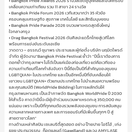
• Bangkok Pride Awards 2026 รางวัลเชิดชูบุคคลและองค์กรขับ
เคลื่อนความเท่าเทียม รวม 11 สาขา 24 รางวัล
• Bangkok Pride Forum 2026 เวทีเสวนากว่า 35 หัวข้อ
ครอบคลุมเศรษฐกิจ สุขภาพ เทคโนโลยี และสิทธิมนุษยชน
• Bangkok Pride Parade 2026 ขบวนพาเหรดสุดยิ่งใหญ่
ใจกลางกรุง
• Drag Bangkok Festival 2026 ดันศิลปะแดร็กไทยสู่เวทีโลก
พร้อมการแข่งขันระดับเอเชีย
วาดดาว – อรรณว์ ชุมาพร ประธานและผู้ก่อตั้ง บริษัท นฤมิตไพรด์
จำกัด ผู้จัดงาน“Bangkok Pride Festival ย้ำว่า “ปีนี้เราต้องการ
ตอกย้ำว่ากรุงเทพฯ ไม่ได้เป็นแค่เมืองท่องเที่ยว แต่คือเวทีของ
ความเท่าเทียมที่โลกกำลังจับตา ปีนี้ถือเป็นปีที่สำคัญของชุมชน
LGBTQIAN+ ในประเทศไทย และเป็นอีกหนึ่งปีที่ขับเคลื่อนให้
เยาวชน LGBTQIAN+ ตัวแทนประเทศไทย ไปนำเสนอความพร้อม
และคุณสมบัติ (WorldPride Bidding) ในการผลักดันให้
กรุงเทพมหานคร เป็นเจ้าภาพจัด Bangkok WorldPride ปี 2030
ให้สำเร็จ คาดว่าปีนี้จะมีผู้เข้าร่วมขบวนพาเหรดทะลุ 350,000 คน
แน่นอน เพราะเป็นปีที่ทุกคนต้องรวมพลังของชุมชน การสนับสนุน
ความหลากหลายทางเพศ และการยอมรับที่มีเพิ่มขึ้นทุกๆ ปี สู่
สายตาชาวโลก”
ทางด้านเหล่าศิลปิน เซเลบริตี้สุดฮอต อย่าง ป๊ายปาย โอริโอ้ , เก่ง
ธชย ประทุมวรรณ , ก๊อตแลนด์ (Gawdland) และวง AMYLASE