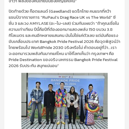
จำว่า พลังของคนไทยมันยิ่งใหญ่แค่ไหน”
ปิดท้ายด้วย ก๊อตแลนด์ (Gawdland) แดร็กไทย คนแรกที่คว้า
แชมป์จากรายการ “RuPaul’s Drag Race UK vs The World” ซี
ซั่น 3 และวง AMYLASE (อะ-ไม-เลส) ร่วมกันเผยว่า “ถ้าคุณเชื่อใน
ความเท่าเทียม ปีนี้คือปีที่ต้องออกมาแสดงพลัง 150 ขบวน 3.8
กิโลเมตร และคนอีกหลายแสนคน มันไม่ใช่แค่ตัวเลข แต่มันคือแรง
ขับเคลื่อนประเทศ Bangkok Pride Festival 2026 คือจุดพิสูจน์ว่า
ไทยพร้อมไป WorldPride 2030 จริงหรือไม่ คำตอบอยู่ที่ว่า…เรา
จะออกมารวมพลังกันมากแค่ไหน มาให้โลกเห็นว่า กรุงเทพฯ คือ
Pride Destination ของจริง มหกรรม Bangkok Pride Festival
2026 รับประกัน สนุกแน่นอน”