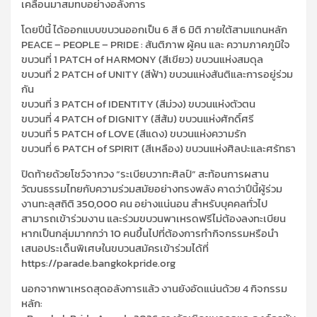
เคลื่อนมาสมทบอย่างอลังการ
โดยปีนี้ ได้ออกแบบขบวนออกเป็น 6 สี 6 มิติ ภายใต้สามแกนหลัก
PEACE – PEOPLE – PRIDE : สันติภาพ ผู้คน และ ความภาคภูมิใจ
ขบวนที่ 1 PATCH of HARMONY (สีเขียว) ขบวนแห่งสมดุล
ขบวนที่ 2 PATCH of UNITY (สีฟ้า) ขบวนแห่งสันติและการอยู่ร่วม
กัน
ขบวนที่ 3 PATCH of IDENTITY (สีม่วง) ขบวนแห่งตัวตน
ขบวนที่ 4 PATCH of DIGNITY (สีส้ม) ขบวนแห่งศักดิ์ศรี
ขบวนที่ 5 PATCH of LOVE (สีแดง) ขบวนแห่งความรัก
ขบวนที่ 6 PATCH of SPIRIT (สีเหลือง) ขบวนแห่งศิลปะและศรัทธา
ปิดท้ายด้วยโชว์จากวง “ระเบียบวาทะศิลป์” สะท้อนการผสาน
วัฒนธรรมไทยกับความร่วมสมัยอย่างทรงพลัง คาดว่าปีนี้ผู้ร่วม
งานทะลุสถิติ 350,000 คน อย่างแน่นอน สำหรับบุคคลทั่วไป
สามารถเข้าร่วมงาน และร่วมขบวนพาเหรดฟรีไม่ต้องลงทะเบียน
หากเป็นกลุ่มมากกว่า 10 คนขึ้นไปที่ต้องการทำกิจกรรมหรือนำ
เสนอประเด็นพิเศษในขบวนสมัครเข้าร่วมได้ที่
https://parade.bangkokpride.org
นอกจากพาเหรดสุดอลังการแล้ว งานยังอัดแน่นด้วย 4 กิจกรรม
หลัก: