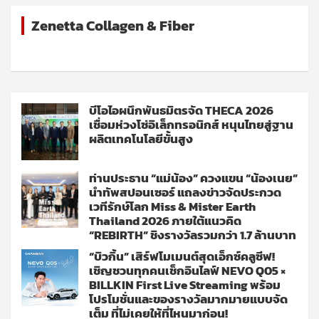
Zenetta Collagen & Fiber
บีโอไอผนึกพันธมิตรจัด THECA 2026
เชื่อมห่วงโซ่อิเล็กทรอนิกส์ หนุนไทยสู่ฐาน
ผลิตเทคโนโลยีขั้นสูง
ท่านประธาน “แม่น้อง” ควงแขน “น้องเนย”
นำทัพสปอนเซอร์ แถลงข่าวจัดประกวด
เวทีรักษ์โลก Miss & Mister Earth
Thailand 2026 ภายใต้แนวคิด
“REBIRTH” ชิงรางวัลรวมกว่า 1.7 ล้านบาท
“บิวกิ้น” เสิร์ฟโมเมนต์สุดเอ็กซ์คลูซีฟ!
เชิญชวนทุกคนเช็กอินไลฟ์ NEVO Q05 ×
BILLKIN First Live Streaming พร้อม
โปรโมชั่นและของรางวัลมากมายแบบจัด
เต็ม ที่ไม่เคยให้ที่ไหนมาก่อน!