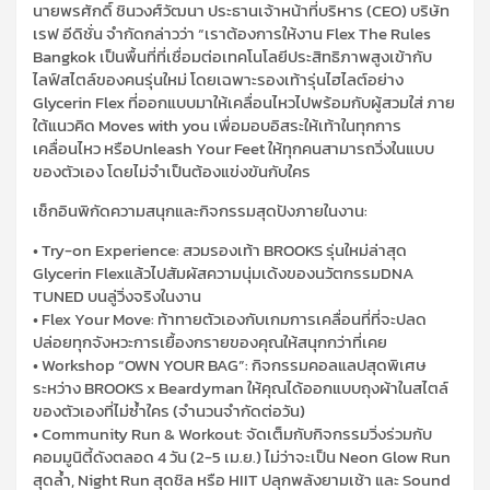
นายพรศักดิ์ ชินวงศ์วัฒนา ประธานเจ้าหน้าที่บริหาร
(CEO)
บริษัท
เรฟ อีดิชั่น จำกัด
กล่าวว่า
“
เราต้องการให้งาน
Flex The Rules
Bangkok
เป็นพื้นที่ที่เชื่อมต่อเทคโนโลยีประสิทธิภาพสูงเข้ากับ
ไลฟ์สไตล์ของคนรุ่นใหม่ โดยเฉพาะรองเท้ารุ่นไฮไลต์อย่าง
Glycerin Flex
ที่ออกแบบมาให้เคลื่อนไหวไปพร้อมกับผู้สวมใส่ ภาย
ใต้แนวคิด
Moves with you
เพื่อมอบอิสระให้เท้าในทุกการ
เคลื่อนไหว หรือ
Unleash Your Feet
ให้ทุกคนสามารถวิ่งในแบบ
ของตัวเอง โดยไม่จำเป็นต้องแข่งขันกับใคร
เช็กอินพิกัดความสนุกและกิจกรรมสุดปังภายในงาน:
•
Try-on Experience:
สวมรองเท้า
BROOKS
รุ่นใหม่ล่าสุด
Glycerin Flex
แล้วไปสัมผัสความนุ่มเด้งของนวัตกรรม
DNA
TUNED
บนลู่วิ่งจริงในงาน
•
Flex Your Move:
ท้าทายตัวเองกับเกมการเคลื่อนที่ที่จะปลด
ปล่อยทุกจังหวะการเยื้องกรายของคุณให้สนุกกว่าที่เคย
•
Workshop “OWN YOUR BAG”:
กิจกรรมคอลแลปสุดพิเศษ
ระหว่าง
BROOKS x
Beardyman
ให้คุณได้ออกแบบถุงผ้าในสไตล์
ของตัวเองที่ไม่ซ้ำใคร (จำนวนจำกัดต่อวัน)
•
Community Run & Workout:
จัดเต็มกับกิจกรรมวิ่งร่วมกับ
คอมมูนิตี้ดังตลอด
4
วัน (
2-5
เม.ย.) ไม่ว่าจะเป็น
Neon Glow Run
สุดล้ำ
, Night Run
สุดชิล หรือ
HIIT
ปลุกพลังยามเช้า
และ
Sound