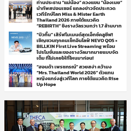
ท่านประธาน “แม่น้อง” ควงแขน “น้องเนย”
นำทัพสปอนเซอร์ แถลงข่าวจัดประกวด
เวทีรักษ์โลก Miss & Mister Earth
Thailand 2026 ภายใต้แนวคิด
“REBIRTH” ชิงรางวัลรวมกว่า 1.7 ล้านบาท
“บิวกิ้น” เสิร์ฟโมเมนต์สุดเอ็กซ์คลูซีฟ!
เชิญชวนทุกคนเช็กอินไลฟ์ NEVO Q05 ×
BILLKIN First Live Streaming พร้อม
โปรโมชั่นและของรางวัลมากมายแบบจัด
เต็ม ที่ไม่เคยให้ที่ไหนมาก่อน!
“ฮอนด้า เพรชภรณ์” สวยสง่า คว้ามง
“Mrs. Thailand World 2026” ตัวแทน
หญิงแกร่งสู่เวทีโลก ภายใต้แนวคิด Rise
Up Hope