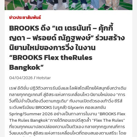
ข่าวประชาสัมพันธ์
BROOKS ดึง “เต เตธนันท์ – คุ้กกี้
ญดา – ฟรอยด์ ณัฏฐพงษ์” ร่วมสร้าง
นิยามใหม่ของการวิ่ง ในงาน
“BROOKS Flex theRules
Bangkok”
04/04/2026
Hotstar
เรฟ อีดิชั่น
ปฏิวัติวงการรันนิ่งและไลฟ์สไตล์ไทยให้สนุกยิ่งกว่าเดิม
ทลายทุกกฎเกณฑ์ สู่อิสระแห่งการเคลื่อนไหว
นิยามใหม่ของ
“การ
วิ่งที่ไม่จำเป็นต้องวิ่งตามกฎเดิม”
กับงานเปิดตัวรองเท้าวิ่ง
ซีรีส์
ระดับพรีเมียม
BROOKS (
บรูคส์)
Glycerin
คอลเลกชัน
Spring
/
Summer 2026
อย่างเป็นทางการ
ในงาน
“
BROOKS Flex
The Rules Bangkok”
ภายใต้คอนเซปต์สุดล้ำ
“Flex The Rules”
ที่ชวนทุกคนมาปลดปล่อยความเป็นตัวเอง ทลายทุกกฎเกณฑ์การ
วิ่งแบบเดิมๆ สู่อิสระแห่งการเคลื่อนไหวที่ตอบสนองตามสรีระ
โดย