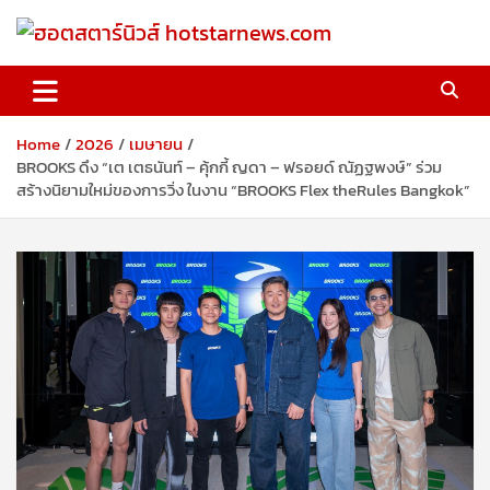
Skip
to
content
ฮอตสตาร์นิวส์ hotstarnews.com
Home
2026
เมษายน
BROOKS ดึง “เต เตธนันท์ – คุ้กกี้ ญดา – ฟรอยด์ ณัฏฐพงษ์” ร่วม
สร้างนิยามใหม่ของการวิ่ง ในงาน “BROOKS Flex theRules Bangkok”