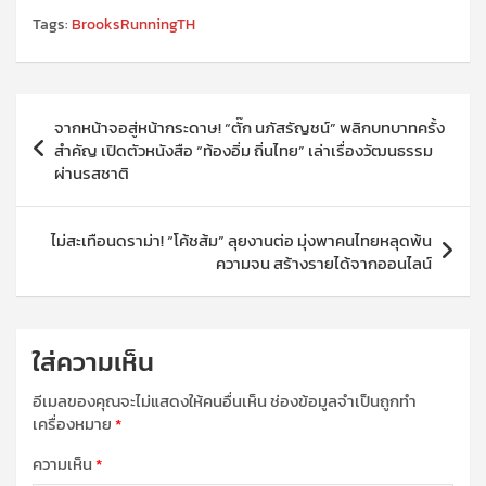
Tags:
BrooksRunningTH
แนะแนว
จากหน้าจอสู่หน้ากระดาษ! “ตั๊ก นภัสรัญชน์” พลิกบทบาทครั้ง
เรื่อง
สำคัญ เปิดตัวหนังสือ “ท้องอิ่ม ถิ่นไทย” เล่าเรื่องวัฒนธรรม
ผ่านรสชาติ
ไม่สะเทือนดราม่า! “โค้ชส้ม” ลุยงานต่อ มุ่งพาคนไทยหลุดพ้น
ความจน สร้างรายได้จากออนไลน์
ใส่ความเห็น
อีเมลของคุณจะไม่แสดงให้คนอื่นเห็น
ช่องข้อมูลจำเป็นถูกทำ
เครื่องหมาย
*
ความเห็น
*