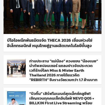
บีโอไอผนึกพันธมิตรจัด THECA 2026 เชื่อมห่วงโซ่
อิเล็กทรอนิกส์ หนุนไทยสู่ฐานผลิตเทคโนโลยีขั้นสูง
ท่านประธาน “แม่น้อง” ควงแขน “น้องเนย”
นำทัพสปอนเซอร์ แถลงข่าวจัดประกวด
เวทีรักษ์โลก Miss & Mister Earth
Thailand 2026 ภายใต้แนวคิด
“REBIRTH” ชิงรางวัลรวมกว่า 1.7 ล้านบาท
“บิวกิ้น” เสิร์ฟโมเมนต์สุดเอ็กซ์คลูซีฟ!
เชิญชวนทุกคนเช็กอินไลฟ์ NEVO Q05 ×
BILLKIN First Live Streaming พร้อม