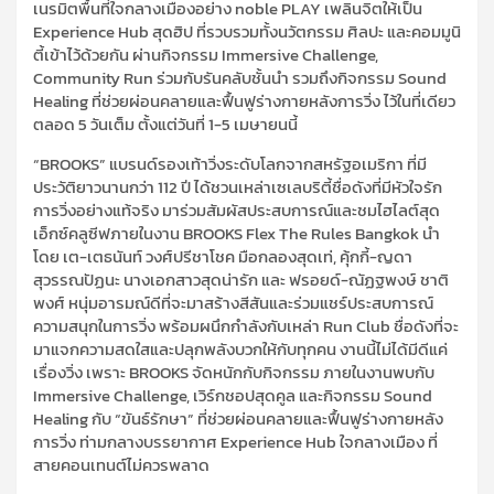
เนรมิตพื้นที่ใจกลางเมืองอย่าง
noble
P
LAY
เพลินจิต
ให้เป็น
Experience Hub
สุดฮิป
ที่รวบรวมทั้งนวัตกรรม ศิลปะ และคอมมูนิ
ตี้เข้าไว้ด้วยกัน ผ่านกิจกรรม
Immersive Challenge,
Community Run
ร่วมกับรันคลับชั้นนำ รวมถึงกิจกรรม
Sound
Healing
ที่ช่วยผ่อนคลายและฟื้นฟูร่างกายหลังการวิ่ง
ไว้ในที่เดียว
ตลอด
5
วันเต็ม ตั้งแต่วันที่
1-5
เมษายนนี้
“
BROOKS
”
แบรนด์รองเท้าวิ่งระดับโลก
จากสหรัฐอเมริกา ที่มี
ประวัติยาวนานกว่า
112
ปี
ได้ชวนเหล่าเซเลบริตี้ชื่อดังที่มีหัวใจรัก
การวิ่งอย่างแท้จริง มาร่วมสัมผัสประสบการณ์และชมไฮไลต์สุด
เอ็กซ์คลูซีฟภายในงาน
BROOKS Flex The Rules Bangkok
นำ
โดย
เต-เตธนันท์ วงศ์ปรีชาโชค
มือกลองสุดเท่
,
คุ้กกี้-ญดา
สุวรรณปัฏนะ
นางเอกสาวสุดน่ารัก และ
ฟรอยด์-ณัฏฐพงษ์ ชาติ
พงศ์
หนุ่มอารมณ์ดีที่จะมาสร้างสีสันและร่วมแชร์ประสบการณ์
ความสนุกในการวิ่ง
พร้อมผนึกกำลังกับเหล่า
Run Club
ชื่อดังที่จะ
มาแจกความสดใสและปลุกพลังบวกให้กับทุกคน
งานนี้ไม่ได้มีดีแค่
เรื่องวิ่ง เพราะ
BROOKS
จัดหนักกับกิจกรรม
ภายในงานพบกับ
Immersive Challenge,
เวิร์กชอปสุดคูล และกิจกรรม
Sound
Healing
กับ “ขันธ์รักษา”
ที่ช่วยผ่อนคลายและฟื้นฟูร่างกายหลัง
การวิ่ง ท่ามกลางบรรยากาศ
Experience Hub
ใจกลางเมือง ที่
สายคอนเทนต์ไม่ควรพลาด