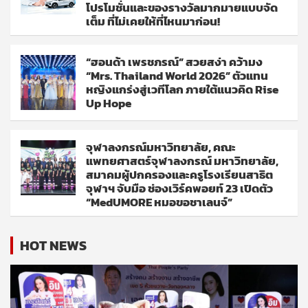
โปรโมชั่นและของรางวัลมากมายแบบจัด
เต็ม ที่ไม่เคยให้ที่ไหนมาก่อน!
“ฮอนด้า เพรชภรณ์” สวยสง่า คว้ามง
“Mrs. Thailand World 2026” ตัวแทน
หญิงแกร่งสู่เวทีโลก ภายใต้แนวคิด Rise
Up Hope
จุฬาลงกรณ์มหาวิทยาลัย, คณะ
แพทยศาสตร์จุฬาลงกรณ์ มหาวิทยาลัย,
สมาคมผู้ปกครองและครูโรงเรียนสาธิต
จุฬาฯ จับมือ ช่องเวิร์คพอยท์ 23 เปิดตัว
“MedUMORE หมอขอชาเลนจ์”
HOT NEWS