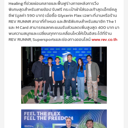
Healing
ที่ช่วยผ่อนคลายและฟื้นฟูร่างกายหลังการวิ่ง
พิเศษสุดสำหรับสายช้อป
รับฟรี
กระเป๋าผ้าใส่รองเท้าสุดเอ็กซ์คลู
ซีฟ (มูลค่า
590
บาท)
เมื่อซื้อ
Glycerin Flex
เฉพาะที่งานหรือร้าน
REV RUNNR
สาขาที่กำหนด
และสิทธิพิเศษสำหรับสมาชิก
The 1
และ
M Card
สามารถแลกคะแนนรับส่วนลดเพิ่มสูงสุด
400
บาท
มา
พบความสนุกและเปลี่ยนทุกการเคลื่อนไหวให้เป็นอิสระได้ที่ร้าน
REV RUNNR,
Supersports
และช่องทางออนไลน์
www.rev.co.th