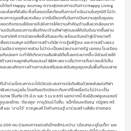
ด้านได้แก่ Happy Journey ความสุขของการเดินทาง Happy Living
กที่ยั่งยืน ซึ่งทั้งหมดนี้สะท้อนถึงการดำเนินงานในทุกมิติ ไม่ว่า
ิของการดูแลสิ่งแวดล้อม จากในปีแรกที่เน้นการปันความสุขในชุมชน
ด้ต่อยอดกิจกรรมให้ขยายไปยังการให้ความสำคัญด้านสิ่งแวดล้อมมาก
ความเข้มข้นของการเพิ่มทักษะด้านกีฬาฟุตบอลให้เข้มข้นมากขึ้นผ่าน
วามสามัคคี การช่วยเหลือซึ่งกันและกัน พร้อมเดินหน้าสู่เป้าหมายที่
่นเพื่อความสนุก แต่คือการสร้างวินัย การรู้แพ้รู้ชนะ และการสร้างแรง
มร่วมมือจากทุกภาคส่วน ไม่ว่าจะเป็นหน่วยงานภาครัฐ เอกชน โรงเรียน
นบ่อยๆ จะทำให้เกิดความสัมพันธ์ที่แข็งแกร่งมากขึ้น มีส่วนช่วยให้
างความผูกพันกับแบรนด์ BEM เพราะเชื่อว่าการที่เยาวชนได้เห็น
าทขององค์กรทางด้านการส่งเสริมและสนับสนุนชุมชนในพื้นที่รอบสาย
ที่เข้าร่วมโครงการจะได้เปิดประสบการณ์เติมฝันด้วยพลังแห่งกีฬา
ังความมุ่งมั่น โดยทีมอดีตนักเตะทีมชาติไทยชื่อดัง ไม่ว่าจะเป็น
ีรเทพ วิโนทัย (15 มี.ค. และ 5 เม.ย.69) นอกจากนี้ ยังมีอินฟลูเอนเซอร์
ูดูบอลไทย, ‘ต้องซุย’ ภานุวัฒน์ ใจยิ้ม, ‘แม็กโยนเหรียญ’ ณัฐพร ศรี
สี และ ‘บาจโจ้’ ภาณุพงศ์ ใจคำเศรษฐ์ มาร่วมสร้างสีสัน ถ่ายทอด
ชน 200 คน ร่วมชมการแข่งขันไทยลีกระหว่าง ‘เมืองทอง ยูไนเต็ด’ และ
ฝันและมอบประสบการณ์ประทับใจ ขณะเดียวกันกิจกรรมปีนี้ยังเพิ่มความ