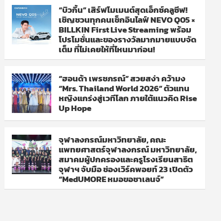
“บิวกิ้น” เสิร์ฟโมเมนต์สุดเอ็กซ์คลูซีฟ!
เชิญชวนทุกคนเช็กอินไลฟ์ NEVO Q05 ×
BILLKIN First Live Streaming พร้อม
โปรโมชั่นและของรางวัลมากมายแบบจัด
เต็ม ที่ไม่เคยให้ที่ไหนมาก่อน!
“ฮอนด้า เพรชภรณ์” สวยสง่า คว้ามง
“Mrs. Thailand World 2026” ตัวแทน
หญิงแกร่งสู่เวทีโลก ภายใต้แนวคิด Rise
Up Hope
จุฬาลงกรณ์มหาวิทยาลัย, คณะ
แพทยศาสตร์จุฬาลงกรณ์ มหาวิทยาลัย,
สมาคมผู้ปกครองและครูโรงเรียนสาธิต
จุฬาฯ จับมือ ช่องเวิร์คพอยท์ 23 เปิดตัว
“MedUMORE หมอขอชาเลนจ์”