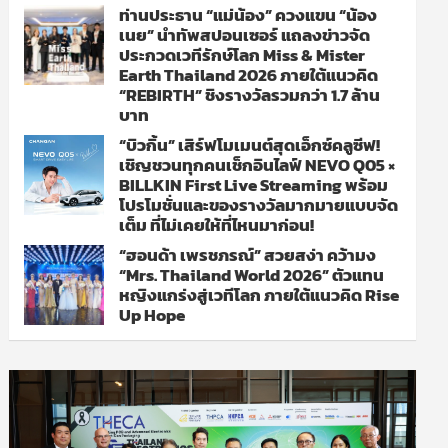
ท่านประธาน “แม่น้อง” ควงแขน “น้อง
เนย” นำทัพสปอนเซอร์ แถลงข่าวจัด
ประกวดเวทีรักษ์โลก Miss & Mister
Earth Thailand 2026 ภายใต้แนวคิด
“REBIRTH” ชิงรางวัลรวมกว่า 1.7 ล้าน
บาท
“บิวกิ้น” เสิร์ฟโมเมนต์สุดเอ็กซ์คลูซีฟ!
เชิญชวนทุกคนเช็กอินไลฟ์ NEVO Q05 ×
BILLKIN First Live Streaming พร้อม
โปรโมชั่นและของรางวัลมากมายแบบจัด
เต็ม ที่ไม่เคยให้ที่ไหนมาก่อน!
“ฮอนด้า เพรชภรณ์” สวยสง่า คว้ามง
“Mrs. Thailand World 2026” ตัวแทน
หญิงแกร่งสู่เวทีโลก ภายใต้แนวคิด Rise
Up Hope