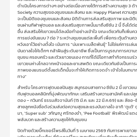
ดำเนินโครงการต่างๆ อย่างต่อเนื่องภายใต้การสร้างความสุข 3 
Society ความสุขของชุมชนและสังคม และ Happy Planet ความสุขของโล
จะเป็นมิติของชุมชนและสังคม มิติด้านการส่งเสริมสุขภาพ และมิต
ชนผ่านกีฬาฟุตบอล และส่งเสริมสุขภาพนั้นมาถึงซีซัน 2 นี้ จึงไ
ขึ้น ส่งเสริมให้เยาวชนได้ลงมือทำอย่างเข้าใจ ขณะเดียวกันก็เพิ่ม
การแข่งขันแบบ 7 ต่อ 7 ระหว่างชุมชนแต่ละพื้นที่ เพื่อกระตุ้นด้านค
หวังเอาไว้อย่างตั้งใจ เน้นการ “บ่มเพาะเมล็ดพันธุ์” ไม่ใช่แค่การเล
บันดาลใจให้เด็กๆ กล้าฝันสู่ระดับอาชีพ ซึ่งเป็นการบูรณาการควา
ชุมชน ครอบครัว และตัวเยาวชนเอง การที่ได้มีโอกาสทำกิจกรรมร่วมกั
เยาวชนห่างไกลจากหน้าจอและยาเสพติด ขณะเดียวกันยังเป็นการสร้
ภาพของแบรนด์ตั้งแต่เด็กนั้นจะทำให้เกิดการจดจำ เข้าใจในบทบ
ทาง”
สำหรับ โครงการฟุตบอลปันสุข สนุกรอบสายทาง ซีซัน 2 นี้ เยาวชน
กับฟุตบอลคลินิกที่มุ่งพัฒนาทักษะ เสริมสร้างความสามัคคี และปลูกฝ
ตอง – กวินทร์ ธรรมสัจจานันท์ (15 มี.ค. และ 22 มี.ค.69) และ ลีซอ-ธ
สายลูกหนังชื่อดังร่วมส่งต่อความสุขและแรงบันดาลใจ อาทิ ‘ตูเต้’ ต
มา, ‘Super sub’ วทัญญู ศรีทองขำ, ‘Pee Football’ พีรพัฒน์ แตง
พลังบวก และสร้างความสุขให้กับชุมชน
ปิดท้ายด้วยบิ๊กเซอร์ไพรส์ในวันที่ 5 เมษายน 2569 กับการพาเยาว
‘เชียงราย ยูไนเต็ด’ ที่ธันเดอร์โดม สเตเดียม เพื่อเติมเต็มความ