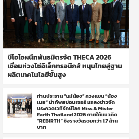
บีโอไอผนึกพันธมิตรจัด THECA 2026
เชื่อมห่วงโซ่อิเล็กทรอนิกส์ หนุนไทยสู่ฐาน
ผลิตเทคโนโลยีขั้นสูง
ท่านประธาน “แม่น้อง” ควงแขน “น้อง
เนย” นำทัพสปอนเซอร์ แถลงข่าวจัด
ประกวดเวทีรักษ์โลก Miss & Mister
Earth Thailand 2026 ภายใต้แนวคิด
“REBIRTH” ชิงรางวัลรวมกว่า 1.7 ล้าน
บาท