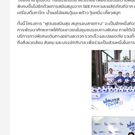
พิเศษขึ้นไปอีกด้วยการสนับสนุนจาก SEE FAH และผลิตภัณฑ์จา
เครื่องดื่มกาโตะ น้ำผลไม้ผสมวุ้นมะพร้าว วุ้นหนึบ เคี้ยวสนุก
ทั้งนี้ โครงการ “ฟุตบอลปันสุข สนุกรอบสายทาง” จะเป็นอีกหนึ่ง
การพัฒนาศักยภาพให้กับเยาวชนในชุมชนรอบทางพิเศษ ภายใต้เป้าหมา
บริการทางพิเศษเดินทางอย่างสะดวก รวดเร็ว และปลอดภัย รวมทั้งก
ถึงสิ่งแวดล้อม สังคม และบรรษัทภิบาล เพื่อร่วมเป็นส่วนหนึ่งในก