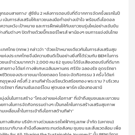
กรอบสายทาง’ สู่ซีซัน 2 หลังการตอบรับที่ดีจากการจัดครั้งแรกในปี
อม เน้นการส่งเสริมให้เยาวชนลงมือทำอย่างเข้าใจ พร้อมดึงไอดอล
วามหวัง เป้าหมาย และการฝึกฝนให้กับเยาวชนรุ่นใหม่อย่างเข้มข้น
่างทีมต่างๆ ปิดท้ายด้วยบิ๊กเซอร์ไพรส์ พาน้องๆ ชมการแข่งขันไทย
ระเทศไทย (กทพ.) กล่าวว่า “ด้วยเป้าหมายเดียวกันในการส่งเสริมสุข
ประเทศไทยจึงมีความยินดีเป็นอย่างยิ่งที่ได้ร่วมกับ BEM ในการ
วชนเข้าร่วมมากกว่า 2,000 คน 62 ชุมชน ได้รับเสียงตอบรับที่ดีมาก
5 สายทาง ได้แก่ ทางพิเศษเฉลิมมหานคร ศรีรัช ฉลองรัช อุดรรัถยา
ุณภาพชีวิตของประชาชนมาโดยตลอด โดยจะจัดกิจกรรม 3 ครั้ง ได้แก่
แยกอุรุพงษ์ ครั้งที่ 2 ลานกีฬาโรงเรียนวัดสร้อยทอง พระราม 7 บริเวณ
วนอุดรรัถยา ที่สนามธันเดอร์โดม ฟุตบอล พาร์ค เมืองทองธานี
ามุ่งมั่นในการสร้าง “โครงข่ายแห่งโอกาส” ที่เข้าถึงชุมชนและเยาวชน
ใกล้สายทางในการจัดกิจกรรมต่างๆ เป็นกลไกในการสร้างเสริมสุขภาพ
ดความเหลื่อมล้ำในการเข้าถึงโอกาสด้านกีฬา”
กรรมทางพิเศษ บริษัท ทางด่วนและรถไฟฟ้ากรุงเทพ จำกัด (มหาชน)
ักธรรมาภิบาล คำนึงถึงผลกระทบต่อสังคม ชุมชน และสิ่งแวดล้อม เพื่อ
obility for All: Sharing the Sustainable Journey)” นั้น BEM มีการ