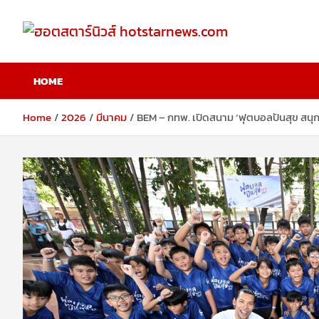
Skip
to
content
ฮอตสตาร์นิวส์
HOME
hotstarnews.com
Home
2026
มีนาคม
BEM – กทพ. เปิดสนาม ‘ฟุตบอลปันสุข สนุก