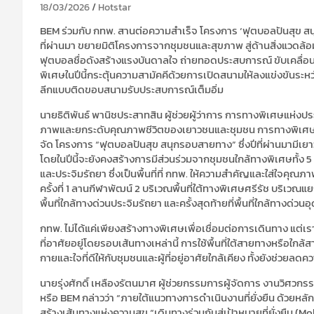
18/03/2026
Hotstar
BEM ร่วมกับ กทพ. สานต่อความสำเร็จ โครงการ ‘ฟุตบอลปันสุข สนุ
ที่ผ่านมา ขยายมิติโครงการจากชุมชนและสุขภาพ สู่ด้านสิ่งแวดล้
ฟุตบอลชื่อดังสร้างแรงบันดาลใจ ถ่ายทอดประสบการณ์ ขับเคลื่อนค
พิเศษในปีนี้กระตุ้นความสามัคคีด้วยการเปิดสนามให้ลงแข่งขันระหว
ลีกแบบติดขอบสนามรับประสบการณ์เต็มอิ่ม
นายธิติพันธ์ พานิชประสาทสิน ผู้ช่วยผู้ว่าการ การทางพิเศษแห่งป
ภาพและยกระดับคุณภาพชีวิตของเยาวชนและชุมชน การทางพิเศษแห่ง
จัด โครงการ “ฟุตบอลปันสุข สนุกรอบสายทาง” ซึ่งปีที่ผ่านมามีเยา
โดยในปีนี้จะยังคงสร้างการมีส่วนร่วมจากชุมชนใกล้ทางพิเศษทั้ง 
และประจิมรัถยา ซึ่งเป็นพื้นที่ที่ กทพ. ให้ความสำคัญและใส่ใจค
ครั้งที่ 1 ลานกีฬาพัฒน์ 2 บริเวณพื้นที่ใต้ทางพิเศษศรีรัช บริเวณ
พื้นที่ใกล้ทางด่วนประจิมรัถยา และครั้งสุดท้ายที่พื้นที่ใกล้ทางด่
กทพ. ไม่ได้แค่เพียงสร้างทางพิเศษเพื่อเชื่อมต่อการเดินทาง แต่เร
ที่อาศัยอยู่โดยรอบเส้นทางเหล่านี้ การใช้พื้นที่ใต้สายทางหรือ
กายและใจที่ดีให้กับชุมชนและผู้ที่อยู่อาศัยใกล้เคียง ทั้งยังช่วยล
นายรุ่งศักดิ์ เหลืองรัตนมาศ ผู้ช่วยกรรมการผู้จัดการ งานวิศว
หรือ BEM กล่าวว่า “ภายใต้แนวทางการดำเนินงานที่ยั่งยืน ด้วยหล
สร้างเส้นทางแห่งความสุข “เดินทางร่วมกันสู่เป้าหมายที่ยั่งยืน (M