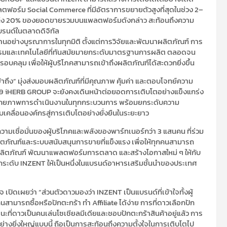
ตฟอร์ม Social Commerce ที่มีอัตราการขยายตัวสูงที่สุดในช่วง 2–
สูงถึง 20% ของยอดขายรวมบนแพลตฟอร์มดังกล่าว สะท้อนถึงความ
แบรนด์ในตลาดดิจิทัล
านอย่างบูรณาการในทุกมิติ ตั้งแต่การวิจัยและพัฒนาผลิตภัณฑ์ การ
กรรมและเทคโนโลยีที่ทันสมัยมายกระดับมาตรฐานการผลิต ตลอดจน
ุม เพื่อให้ผู้บริโภคสามารถเข้าถึงผลิตภัณฑ์ได้สะดวกยิ่งขึ้น
้าถึง” มุ่งส่งมอบผลิตภัณฑ์ที่มีคุณภาพ คุ้มค่า และตอบโจทย์ความ
69 iHERB GROUP จะยังคงเดินหน้าต่อยอดการเติบโตอย่างแข็งแกร่ง
ศักยภาพการดำเนินงานในทุกกระบวนการ พร้อมยกระดับความ
ับเคลื่อนองค์กรสู่การเติบโตอย่างยั่งยืนในระยะยาว
ามเชื่อมั่นของผู้บริโภคและพลังของพาร์ทเนอร์กว่า 3 แสนคน ที่ร่วม
ตภัณฑ์และระบบสนับสนุนการขายที่แข็งแรง เพื่อให้ทุกคนสามารถ
ผลิตภัณฑ์ พัฒนาแพลตฟอร์มการตลาด และสร้างโอกาสใหม่ ๆ ให้กับ
ละยกระดับ INZENT ให้เป็นหนึ่งในแบรนด์อาหารเสริมชั้นนำของประเทศ
เปิดเผยว่า “ส่วนตัวดาวมองว่า INZENT เป็นแบรนด์ที่เข้าใจทั้งผู้
สามารถซื้อหรือปักตะกร้า ทำ Affiliate ได้ง่าย การที่ดาวเลือกปัก
นะที่ดาวเป็นคนเล่นโซเชียลมีเดียและชอบปักตะกร้าสินค้าอยู่แล้ว การ
ย่างยิ่งใหญ่แบบนี้ ถือเป็นการสะท้อนถึงความตั้งใจในการเติบโตไป