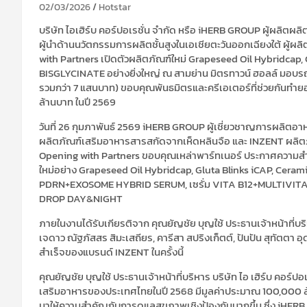
02/03/2026
Hotstar
บริษัท ไอเฮิร์บ คอร์ปอเรชั่น จำกัด หรือ iHERB GROUP ผู้ผลิตผล
ผู้นำด้านนวัตกรรมการผลิตชั้นสูงในเอเชียตะวันออกเฉียงใต้ ผู้
with Partners เปิดตัวผลิตภัณฑ์ใหม่ Grapeseed Oil Hybridc
BISGLYCINATE อย่างยิ่งใหญ่ ณ สามย่าน มิตรทาวน์ ฮอลล์ มอบร
รวมกว่า 7 แสนบาท) ขอบคุณพันธมิตรและครีเอเตอร์ที่ช่วยกันทำย
ล้านบาท ในปี 2569
วันที่ 26 กุมภาพันธ์ 2569 iHERB GROUP ผู้เชี่ยวชาญการผลิต
ผลิตภัณฑ์เสริมอาหารสารสกัดจากเห็ดหลินจือ และ INZENT ผลิตภ
Opening with Partners ขอบคุณเหล่าพาร์ทเนอร์ ประกาศความสำ
ใหม่อย่าง Grapeseed Oil Hybridcap, Gluta Blinks iCAP, Ce
PDRN+EXOSOME HYBRID SERUM, เซรั่ม VITA B12+MULTIVITA
DROP DAY&NIGHT
ภายในงานได้รับเกียรติจาก คุณยัญชัย บุญใช้ ประธานเจ้าหน้าที่บริ
เจดาว ณัฐภัสสร สิมะเสถียร, คารีสา สปริงเก็ตต์, ปันปัน สุทัตตา อ
สำเร็จของแบรนด์ INZENT ในครั้งนี้
คุณยัญชัย บุญใช้ ประธานเจ้าหน้าที่บริหาร บริษัท ไอ เฮิร์บ คอ
เสริมอาหารของประเทศไทยในปี 2568 มีมูลค่าประมาณ 100,000 ล้า
มาให้ความสำคัญกับการดูแลสุขภาพเชิงป้องกันมากขึ้น ซึ่ง iHE