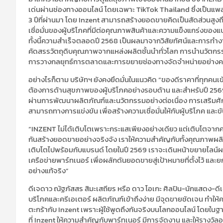
เด่นผ่านช่องทางออนไลน์ โดยเฉพาะ TikTok Thailand ซึ่งเป็นแพล
3 ปีที่ผ่านมา โดย Inzent สามารถสร้างยอดขายคิดเป็นสัดส่วน
เชื่อมั่นของผู้บริโภคที่มีต่อคุณภาพสินค้าและความแข็งแกร่งของ
ทั้งนี้ความสำเร็จตลอดปี 2568 เป็นผลมาจากวิสัยทัศน์และการทำง
คัดสรรวัตถุดิบคุณภาพจากแหล่งผลิตชั้นนำทั่วโลก การนำนวัต
การวางกลยุทธ์การตลาดและการขยายช่องทางจัดจำหน่ายอย่างครอบคล
อย่างไรก็ตาม บริษัทฯ ยังคงยึดมั่นในแนวคิด “ของดีราคาที่ทุกคนเข
ต้องการด้านสุขภาพของผู้บริโภคอย่างรอบด้าน และสำหรับปี 25
ผ่านการพัฒนาผลิตภัณฑ์และนวัตกรรมอย่างต่อเนื่อง การเสริม
สามารถทางการแข่งขัน เพื่อสร้างความเชื่อมั่นให้กับผู้บริโภค และข
“INZENT ไม่ได้เติบโตเพราะกระแสเพียงอย่างเดียว แต่เติบโตจากคว
กันสร้างยอดขายอย่างจริงจัง เราให้ความสำคัญกับทั้งคุณภาพผลิ
เติบโตไปพร้อมกับแบรนด์ โดยในปี 2569 เราจะเดินหน้าขยายไลน์
เครือข่ายพาร์ทเนอร์ เพื่อผลักดันยอดขายสู่เป้าหมายที่ตั้งไว้ แ
อย่างแท้จริง”
ดีเจดาว ณัฐภัสสร สิมะเสถียร หรือ ดาว โอเกะ ศิลปิน-นักแสดง-ดีเจ 
บริโภคและครีเอเตอร์ ผลิตภัณฑ์เข้าถึงง่าย มีจุดขายชัดเจน ทำให้คน
ตะกร้ากับ Inzent เพราะผู้ใช้พูดถึงกันจริงบนโลกออนไลน์ โดยในฐา
ที่ Inzent ให้ความสำคัญกับพาร์ทเนอร์ มีการจัดงาน และให้รางวัลอ