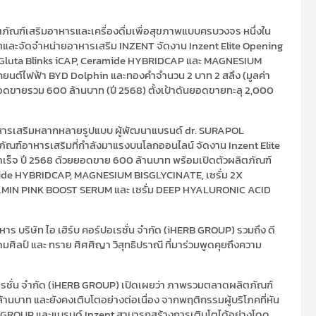
ิตภัณฑ์เสริมอาหารและเครื่องดื่มเพื่อสุขภาพแบบครบวงจร หนึ่งใน
ผลิตและจัดจำหน่ายอาหารเสริม INZENT จัดงาน Inzent Elite Opening
ap, Gluta Blinks iCAP, Ceramide HYBRIDCAP และ MAGNESIUM
ถยนต์ไฟฟ้า BYD Dolphin และทองคำจำนวน 2 บาท 2 สลึง (มูลค่า
อดขายรวม 600 ล้านบาท (ปี 2568) ตั้งเป้าดันยอดขายทะลุ 2,000
อาหารเสริมหลากหลายรูปแบบ ผู้พัฒนาแบรนด์ dr. SURAPOL
ัณฑ์อาหารเสริมที่กำลังมาแรงบนโลกออนไลน์ จัดงาน Inzent Elite
เร็จ ปี 2568 ด้วยยอดขาย 600 ล้านบาท พร้อมเปิดตัวผลิตภัณฑ์
ramide HYBRIDCAP, MAGNESIUM BISGLYCINATE, เซรั่ม 2X
MIN PINK BOOST SERUM และ เซรั่ม DEEP HYALURONIC ACID
หาร บริษัท ไอ เฮิร์บ คอร์ปอเรชั่น จำกัด (iHERB GROUP) รวมถึง ดี
ุดมศิลป์ และ ทราย ศิศศิญา วิสุทธิปราณี ที่มาร่วมพูดคุยถึงความ
ร์ปอเรชั่น จำกัด (iHERB GROUP) เปิดเผยว่า ภาพรวมตลาดผลิตภัณฑ์
นบาท และยังคงเติบโตอย่างต่อเนื่อง จากพฤติกรรมผู้บริโภคที่หัน
RB GROUP และแบรนด์ Inzent สามารถสร้างการเติบโตได้อย่างโดด