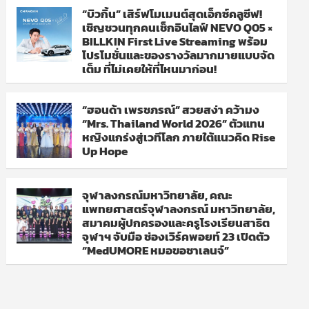
“บิวกิ้น” เสิร์ฟโมเมนต์สุดเอ็กซ์คลูซีฟ!
เชิญชวนทุกคนเช็กอินไลฟ์ NEVO Q05 ×
BILLKIN First Live Streaming พร้อม
โปรโมชั่นและของรางวัลมากมายแบบจัด
เต็ม ที่ไม่เคยให้ที่ไหนมาก่อน!
“ฮอนด้า เพรชภรณ์” สวยสง่า คว้ามง
“Mrs. Thailand World 2026” ตัวแทน
หญิงแกร่งสู่เวทีโลก ภายใต้แนวคิด Rise
Up Hope
จุฬาลงกรณ์มหาวิทยาลัย, คณะ
แพทยศาสตร์จุฬาลงกรณ์ มหาวิทยาลัย,
สมาคมผู้ปกครองและครูโรงเรียนสาธิต
จุฬาฯ จับมือ ช่องเวิร์คพอยท์ 23 เปิดตัว
“MedUMORE หมอขอชาเลนจ์”