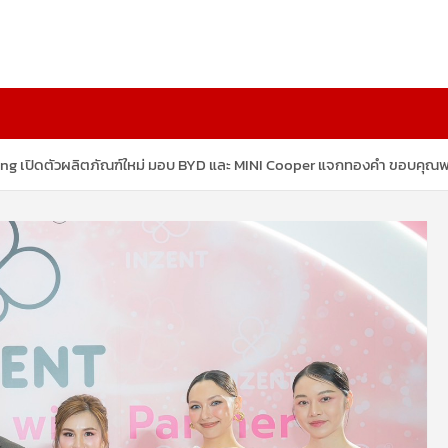
ng เปิดตัวผลิตภัณฑ์ใหม่ มอบ BYD และ MINI Cooper แจกทองคำ ขอบคุณพาร