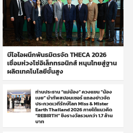
บีโอไอผนึกพันธมิตรจัด THECA 2026
เชื่อมห่วงโซ่อิเล็กทรอนิกส์ หนุนไทยสู่ฐาน
ผลิตเทคโนโลยีขั้นสูง
ท่านประธาน “แม่น้อง” ควงแขน “น้อง
เนย” นำทัพสปอนเซอร์ แถลงข่าวจัด
ประกวดเวทีรักษ์โลก Miss & Mister
Earth Thailand 2026 ภายใต้แนวคิด
“REBIRTH” ชิงรางวัลรวมกว่า 1.7 ล้าน
บาท