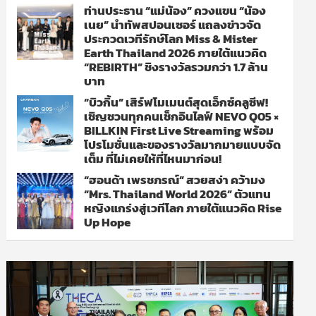
ท่านประธาน “แม่น้อง” ควงแขน “น้อง
เนย” นำทัพสปอนเซอร์ แถลงข่าวจัด
ประกวดเวทีรักษ์โลก Miss & Mister
Earth Thailand 2026 ภายใต้แนวคิด
“REBIRTH” ชิงรางวัลรวมกว่า 1.7 ล้าน
บาท
“บิวกิ้น” เสิร์ฟโมเมนต์สุดเอ็กซ์คลูซีฟ!
เชิญชวนทุกคนเช็กอินไลฟ์ NEVO Q05 ×
BILLKIN First Live Streaming พร้อม
โปรโมชั่นและของรางวัลมากมายแบบจัด
เต็ม ที่ไม่เคยให้ที่ไหนมาก่อน!
“ฮอนด้า เพรชภรณ์” สวยสง่า คว้ามง
“Mrs. Thailand World 2026” ตัวแทน
หญิงแกร่งสู่เวทีโลก ภายใต้แนวคิด Rise
Up Hope