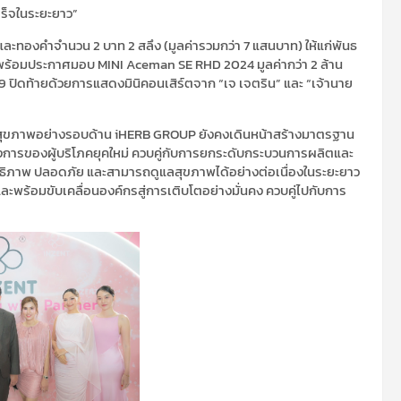
เร็จในระยะยาว”
ะทองคำจำนวน 2 บาท 2 สลึง (มูลค่ารวมกว่า 7 แสนบาท) ให้แก่พันธ
 พร้อมประกาศมอบ MINI Aceman SE RHD 2024 มูลค่ากว่า 2 ล้าน
9 ปิดท้ายด้วยการแสดงมินิคอนเสิร์ตจาก “เจ เจตริน” และ “เจ้านาย
์สุขภาพอย่างรอบด้าน iHERB GROUP ยังคงเดินหน้าสร้างมาตรฐาน
งการของผู้บริโภคยุคใหม่ ควบคู่กับการยกระดับกระบวนการผลิตและ
สิทธิภาพ ปลอดภัย และสามารถดูแลสุขภาพได้อย่างต่อเนื่องในระยะยาว
ด้ และพร้อมขับเคลื่อนองค์กรสู่การเติบโตอย่างมั่นคง ควบคู่ไปกับการ