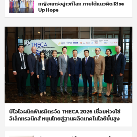
หญิงแกร่งสู่เวทีโลก ภายใต้แนวคิด Rise
Up Hope
บีโอไอผนึกพันธมิตรจัด THECA 2026 เชื่อมห่วงโซ่
อิเล็กทรอนิกส์ หนุนไทยสู่ฐานผลิตเทคโนโลยีขั้นสูง