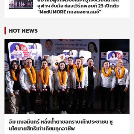
จุฬาฯ จับมือ ช่องเวิร์คพอยท์ 23 เปิดตัว
“MedUMORE หมอขอชาเลนจ์”
HOT NEWS
อิม เฌอมินทร์ หลั่งน้ำตาขอกราบเท้าประชาชน ชู
นโยบายสิทธิเท่าเทียมทุกอาชีพ