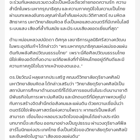
จะร่วมกันหลอมรวมดวงใจเป็นหนึ่งเดียวถ่ายทอดความรัก ความ
สำนึกในพระมหากรุณาธิคุณ และความภาคภูมิใจในความเป็นไทย
ผ่านบทเพลงอันทรงคุณค่าในค่ำคืนแห่งประวัติศาสตร์ ณ มหิดล
สิทธาคาร มหาวิทยาลัยมหิดล ซึ่งเป็นหอแสดงดนตรีที่มีเทคโนโลยี
ระบบแสง เสียงที่ล้ำทันสมัย และมีระบบเสียงยอดเยี่ยมที่สุด”
ด้าน หม่อมหลวงปนัดดา ดิศกุล เลขาธิการมูลนิธิศรีสวางควัฒน
ในพระอุปถัมภ์ฯ ได้กล่าวว่า “พระมหากรุณาธิคุณแห่งแม่ของแผ่น
ดินกับพลังศิลปวัฒนธรรมไทย” เพราะนี่คือศิลปวัฒนธรรมไทย
มิใช่เพียงอดีตที่งดงาม แต่คือพลังที่ทำให้คนไทยอยู่ดีกินดีและมี
ความภาคภูมิใจในรากเหง้าของตนเอง..”
ดร.ปิยวัฒน์ หลุยลาภประเสริฐ คณบดีวิทยาลัยดุริยางคศิลป์
มหาวิทยาลัยมหิดล ได้กล่าวเสริมว่า “วิทยาลัยดุริยางคศิลป์เป็น
สถาบันการศึกษาด้านดนตรีที่ได้รับการยอมรับในระดับนานาชาติ
มีพันธกิจในการเพาะบ่มศิลปิน และนักดนตรีที่มีคุณภาพควบคู่ไป
กับการสร้างจิตสำนึกต่อสังคมและแผ่นดิน ด้วยความเชื่อมั่นว่า
ดนตรีมิใช่เพียงศาสตร์แห่งความไพเราะ หากแต่เป็นพลังที่
สามารถ เชื่อมโยง หลอมรวมจิตใจของผู้คนได้อย่างประณีต
บทบาทนี้จะสะท้อน ออกมาอย่างเป็นรูปธรรม ผ่านวงดุริยางค์ฟีล
ฮาร์โมนิกแห่งประเทศไทย ซึ่งเป็นหัวใจของวิทยาลัยดุริยางคศิลป์
และยืนหยัดในฐานะ”เสียงของแผ่นดิน”