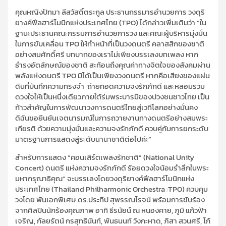
คุณหญิงปัทมา ลีสวัสดิ์ตระกูล ประธานกรรมารอำนวยการ วงดุริ
ยางค์ฟีลฮาร์โมนิกแห่งประเทศไทย (TPO) ได้กล่าวเพิ่มเติมว่า “ใน
ฐานะประธานคณะกรรมการอำนวยการวง และคณะผู้บริหารมุ่งมั่น
ในการขับเคลื่อน TPO ให้ทำหน้าที่เป็นวงดนตรี คลาสสิกของชาติ
อย่างสมศักดิ์ศรี บทบาทของเราไม่เพียงบรรเลงบทเพลง หาก
ธำรงอัตลักษณ์ของชาติ สะท้อนถึงคุณค่าทางจิตใจของสังคมผ่าน
พลังแห่งดนตรี TPO มิได้เป็นเพียงวงดนตรี หากคือเสียงของแผ่น
ดินที่บันทึกความทรงจำ ถ่ายทอดความจงรักภักดี และหลอมรวม
ดวงใจให้เป็นหนึ่งเดียวภายใต้ร่มพระบารมีของปวงชนชาวไทย เป็น
ก้าวสำคัญในการพัฒนาวงการดนตรีไทยสู่เวทีโลกอย่างมั่นคง
ดิฉันขอยืนยันเจตนารมณ์ในการถวายงานทางดนตรีอย่างสมพระ
เกียรติ ด้วยความมุ่งมั่นและความจงรักภักดี ควบคู่กับการยกระดับ
มาตรฐานการแสดงสู่ระดับนานาชาติต่อไปค่ะ”
สำหรับการแสดง “คอนเสิร์ตเพลงรักชาติ” (National Unity
Concert) ดนตรี แห่งความจงรักภักดี ร้อยดวงใจน้อมรำลึกในพระ
มหากรุณาธิคุณ” จะบรรเลงโดยวงดุริยางค์ฟีลฮาร์โมนิกแห่ง
ประเทศไทย (Thailand Philharmonic Orchestra :TPO) ควบคุม
วงโดย พันเอกพิเศษ ดร.ประทีป สุพรรณโรจน์ พร้อมการขับร้อง
จากศิลปินนักร้องคุณภาพ อาทิ ธีรนัยน์ ณ หนองคาย, ภูมิ แก้วฟ้า
เจริญ, กัลยรัตน์ กรสุทธินันท์, พันธนนท์ วังกะหาด, ภิสา สวนศรี, โก้