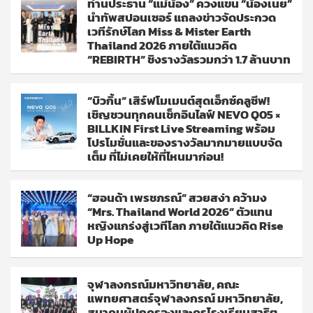
ท่านประธาน “แม่น้อง” ควงแขน “น้องเนย”
นำทัพสปอนเซอร์ แถลงข่าวจัดประกวด
เวทีรักษ์โลก Miss & Mister Earth
Thailand 2026 ภายใต้แนวคิด
“REBIRTH” ชิงรางวัลรวมกว่า 1.7 ล้านบาท
“บิวกิ้น” เสิร์ฟโมเมนต์สุดเอ็กซ์คลูซีฟ!
เชิญชวนทุกคนเช็กอินไลฟ์ NEVO Q05 ×
BILLKIN First Live Streaming พร้อม
โปรโมชั่นและของรางวัลมากมายแบบจัด
เต็ม ที่ไม่เคยให้ที่ไหนมาก่อน!
“ฮอนด้า เพรชภรณ์” สวยสง่า คว้ามง
“Mrs. Thailand World 2026” ตัวแทน
หญิงแกร่งสู่เวทีโลก ภายใต้แนวคิด Rise
Up Hope
จุฬาลงกรณ์มหาวิทยาลัย, คณะ
แพทยศาสตร์จุฬาลงกรณ์ มหาวิทยาลัย,
สมาคมผู้ปกครองและครูโรงเรียนสาธิต