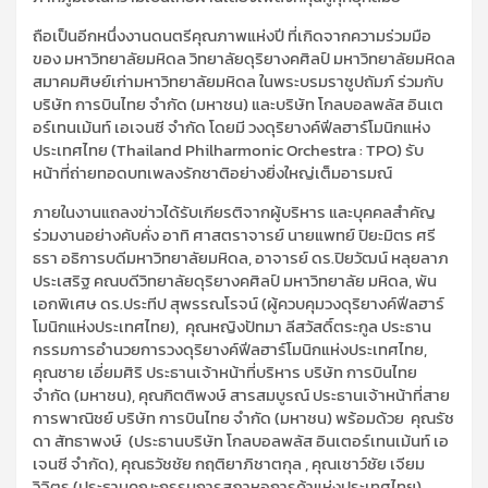
ถือเป็นอีกหนึ่งงานดนตรีคุณภาพแห่งปี ที่เกิดจากความร่วมมือ
ของ มหาวิทยาลัยมหิดล วิทยาลัยดุริยางคศิลป์ มหาวิทยาลัยมหิดล
สมาคมศิษย์เก่ามหาวิทยาลัยมหิดล ในพระบรมราชูปถัมภ์ ร่วมกับ
บริษัท การบินไทย จำกัด (มหาชน) และบริษัท โกลบอลพลัส อินเต
อร์เทนเม้นท์ เอเจนซี จำกัด โดยมี วงดุริยางค์ฟีลฮาร์โมนิกแห่ง
ประเทศไทย (Thailand Philharmonic Orchestra : TPO) รับ
หน้าที่ถ่ายทอดบทเพลงรักชาติอย่างยิ่งใหญ่เต็มอารมณ์
ภายในงานแถลงข่าวได้รับเกียรติจากผู้บริหาร และบุคคลสำคัญ
ร่วมงานอย่างคับคั่ง อาทิ ศาสตราจารย์ นายแพทย์ ปิยะมิตร ศรี
ธรา อธิการบดีมหาวิทยาลัยมหิดล, อาจารย์ ดร.ปิยวัฒน์ หลุยลาภ
ประเสริฐ คณบดีวิทยาลัยดุริยางคศิลป์ มหาวิทยาลัย มหิดล, พัน
เอกพิเศษ ดร.ประทีป สุพรรณโรจน์ (ผู้ควบคุมวงดุริยางค์ฟีลฮาร์
โมนิกแห่งประเทศไทย), คุณหญิงปัทมา ลีสวัสดิ์ตระกูล ประธาน
กรรมการอำนวยการวงดุริยางค์ฟีลฮาร์โมนิกแห่งประเทศไทย,
คุณชาย เอี่ยมศิริ ประธานเจ้าหน้าที่บริหาร บริษัท การบินไทย
จำกัด (มหาชน), คุณกิตติพงษ์ สารสมบูรณ์ ประธานเจ้าหน้าที่สาย
การพาณิชย์ บริษัท การบินไทย จํากัด (มหาชน) พร้อมด้วย คุณรัช
ดา สัทธาพงษ์ (ประธานบริษัท โกลบอลพลัส อินเตอร์เทนเม้นท์ เอ
เจนซี จำกัด), คุณธวัชชัย กฤติยาภิชาตกุล , คุณเชาว์ชัย เจียม
วิจิตร (ประธานคณะกรรมการสภาหอการค้าแห่งประเทศไทย)