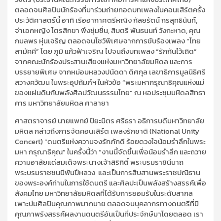
ตลอดจนศิลปินนักร้องที่มาร่วมถ่ายทอดบทเพลงในคอนเสิร์ตครั้ง
ประวัติศาสตร์นี้ อาทิ เรืออากาศตรีหญิง กัลยรัตน์ กรสุทธินันท์,
จ่าเอกหญิง ไตรสิกขา พึงชุ่มชื่น, สิบตรี พันธนนท์ วังกะหาด, คุณ
กมลพร หุ่นเจริญ ตลอดจนโชว์พิเศษจากการขับร้องเพลง “ไทย
สามัคคี” โดย ภูมิ แก้วฟ้าเจริญ ไปจนถึงบทเพลง “รักกันไว้เถิด”
จากคณะนักร้องประสานเสียงแห่งมหาวิทยาลัยมหิดล และการ
บรรยายพิเศษ จากหม่อมหลวงปนัดดา ดิศกุล เลขาธิการมูลนิธิศรี
สวางควัฒน ในพระอุปถัมภ์ฯ ในหัวข้อ “พระมหากรุณาธิคุณแห่งแม่
ของแผ่นดินกับพลังศิลปวัฒนธรรมไทย” ณ หอประชุมมหิดลสิทธา
คาร มหาวิทยาลัยมหิดล ศาลายา
ศาสตราจารย์ นายแพทย์ ปิยะมิตร ศรีธรา อธิการบดีมหาวิทยาลัย
มหิดล กล่าวถึงการจัดคอนเสิร์ต เพลงรักชาติ (National Unity
Concert) “ดนตรีแห่งความจงรักภักดี ร้อยดวงใจน้อมรำลึกในพระ
มหา กรุณาธิคุณ” ในครั้งนี้ว่า “งานนี้จัดขึ้นเพื่อน้อมรำลึก และถวาย
ความอาลัยแด่สมเด็จพระนางเจ้าสิริกิติ์ พระบรมราชินีนาถ
พระบรมราชชนนีพันปีหลวง และเป็นการสืบสานพระราชปณิธาน
ของพระองค์ท่านในการใช้ดนตรี และศิลปะเป็นพลังสร้างสรรค์เพื่อ
สังคมไทย มหาวิทยาลัยมหิดลที่ได้รับการยอมรับในระดับสากล
เพาะบ่มศิลปินคุณภาพมากมาย ตลอดจนบุคลากรทางดนตรีที่มี
คุณภาพรังสรรค์ผลงานดนตรีอันเป็นที่ประจักษ์มาโดยตลอด เรา