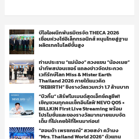
บีโอไอผนึกพันธมิตรจัด THECA 2026
เชื่อมห่วงโซ่อิเล็กทรอนิกส์ หนุนไทยสู่ฐาน
ผลิตเทคโนโลยีขั้นสูง
ท่านประธาน “แม่น้อง” ควงแขน “น้องเนย”
นำทัพสปอนเซอร์ แถลงข่าวจัดประกวด
เวทีรักษ์โลก Miss & Mister Earth
Thailand 2026 ภายใต้แนวคิด
“REBIRTH” ชิงรางวัลรวมกว่า 1.7 ล้านบาท
“บิวกิ้น” เสิร์ฟโมเมนต์สุดเอ็กซ์คลูซีฟ!
เชิญชวนทุกคนเช็กอินไลฟ์ NEVO Q05 ×
BILLKIN First Live Streaming พร้อม
โปรโมชั่นและของรางวัลมากมายแบบจัด
เต็ม ที่ไม่เคยให้ที่ไหนมาก่อน!
“ฮอนด้า เพรชภรณ์” สวยสง่า คว้ามง
“Mrs. Thailand World 2026” ตัวแทน