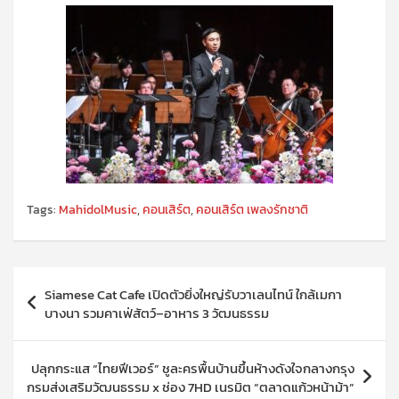
Tags:
MahidolMusic
,
คอนเสิร์ต
,
คอนเสิร์ต เพลงรักชาติ
แนะแนว
Siamese Cat Cafe เปิดตัวยิ่งใหญ่รับวาเลนไทน์ ใกล้เมกา
เรื่อง
บางนา รวมคาเฟ่สัตว์–อาหาร 3 วัฒนธรรม
ปลุกกระแส “ไทยฟีเวอร์” ชูละครพื้นบ้านขึ้นห้างดังใจกลางกรุง
กรมส่งเสริมวัฒนธรรม x ช่อง 7HD เนรมิต “ตลาดแก้วหน้าม้า”