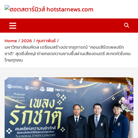
Skip
to
content
ฮอตสตาร์นิวส์ hotstarnews.com
Home
2026
กุมภาพันธ์
มหาวิทยาลัยมหิดล เตรียมสร้างปรากฎการณ์ “คอนเสิร์ตเพลงรัก
ชาติ” สุดยิ่งใหญ่! ถ่ายทอดความซาบซึ้งผ่านเสียงดนตรี สะกดหัวใจคน
ไทยทุกคน