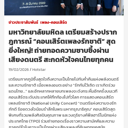
ข่าวประชาสัมพันธ์
เพลง-คอนเสิร์ต
มหาวิทยาลัยมหิดล เตรียมสร้างปราก
ฎการณ์ “คอนเสิร์ตเพลงรักชาติ” สุด
ยิ่งใหญ่! ถ่ายทอดความซาบซึ้งผ่าน
เสียงดนตรี สะกดหัวใจคนไทยทุกคน
19/02/2026
Hotstar
เตรียมภาคภูมิซึ้งสุดใจถึงความเป็นไทยไปกับค่ำคืนแห่งพลังดนตรี
และความรักชาติ เมื่อเพลงอมตะอย่าง “รักกันไว้เถิด เราเกิดร่วม
แดนไทย…” และอีกหลากหลายบทเพลงจะดังกระหึ่มอีกครั้งบนเวที
คอนเสิร์ตระดับประเทศให้กึกก้องไปทั่วโลก การแสดงคอนเสิร์ต
เพลงรักชาติ (National Unity Concert) “ดนตรีแห่งความจงรัก
ภักดี ร้อยดวงใจน้อมรำลึกในพระมหากรุณาธิคุณ” คอนเสิร์ตสุด
พิเศษที่รวมพลังศิลปินคุณภาพ และวงดุริยางค์ฟีลฮาร์โมนิกแห่ง
ประเทศไทย (TPO) ร่วมถ่ายทอดเรื่องราวความสามัคคีและความ
ภาคภูมิใจในความเป็นไทยผ่านเสียงเพลงที่คุ้นหูทุกยุคสมัย