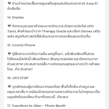
ร้านจำหน่ายเสื้อลายยูเอฟโอสุดแสบกับบรรยากาศ
Area 51
อันลือชื่อ
14. Oracles
กิจกรรมชวนหาคำตอบจากจักรวาล ด้วยการเปิดไพ่
UFO
Tarot,
ฟังคำแนะนำจาก
Therapy Oracle
และเลือก
Stones
เสริม
พลัง สนุกกับศาสตร์ลี้ลับในบรรยากาศเอเลี่ยนแบบจัดเต็ม
15. Cosmic Phone
ตู้
สื่อสารจากจักรวาลอื่น ยกหูขึ้นมา…แล้วฟังเสียงที่ไม่ควร
ได้ยินบนโลกใบนี้ เสียงปริศนา สัญญาณแปลก และข้อความจาก
ห้วงอวกาศ ประสบการณ์สั้น ๆ แต่ชวนขนลุกและน่าจดจำ กล้าพอ
ไหม…ที่จะรับสาย
?
16. UFO STOP
จุดพักของผู้มาเยือนจากนอกโลก พื้นที่เช็กอิน ถ่ายรูป และ
หยุดเวลาสั้น ๆ เหมือนป้ายจอดยานกลางจักรวาล
ไม่ว่าคุณจะเป็น
มนุษย์หรือเอเลี่ยน ถ้ามาถึงตรงนี้…ต้องแวะ
17. Transform to Alien – Photo Booth