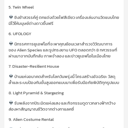
5. Twin Wheel
ชิงช้าสวรรค์คู่ ตกแต่งด้วยไฟสีเขียว เครื่องเล่นงานวัดแบบไทย
มีไว้ให้มนุษย์ต่างดาวขึ้นฟรี
6. UFOLOGY
นิทรรศการยูเอฟโอที่จะพาคุณย้อนเวลาสำรวจวิวัฒนาการ
ของ
Alien Species
และรูปทรงยาน
UFO
ตลอดกว่า
8
ทศวรรษที่
ผ่านมาจากบันทึกลับ ภาพจำลอง และข่าวยูเอฟโอในเมืองไทย
7. Disaster-Resilient House
บ้านแห่งอนาคตสำหรับโลกวันพรุ่งนี้ โครงสร้างอัจฉริยะ วัสดุ
ล้ำและระบบป้องกันขั้นสูงออกแบบมาเพื่อรับมือภัยพิบัติทุกรูปแบบ
8. Light Pyramid & Stargazing
รับพลังจากปิระมิดแห่งแสง และกิจกรรมดูดาวกลางฟ้ากว้าง
ส่องหาสัญญาณชีวิตจากต่างกาแลคซี่
9. Alien Costume Rental