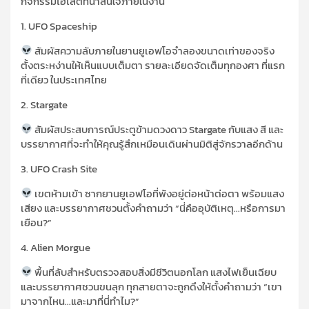
กิจกรรมไฮไลต์ที่น่าสนใจ
ภายในงาน
1. UFO Spaceship
สัมผัสความลับภายในยานยูเอฟโอจำลองขนาดเท่าของจริง
ตั้งตระหง่านให้เห็นแบบเต็มตา รายละเอียดจัดเต็มทุกองศา ที่แรก
ที่เดียว ในประเทศไทย
2. Stargate
สัมผัสประสบการณ์ประตูข้ามดวงดาว
Stargate
กับแสง สี และ
บรรยากาศที่จะทำให้คุณรู้สึกเหมือนเดินผ่านมิติสู่จักรวาลอีกด้าน
3. UFO Crash Site
เขตห้ามเข้า ซากยานยูเอฟโอที่พังอยู่ต่อหน้าต่อตา พร้อมแสง
เสียง และบรรยากาศชวนตั้งคำถามว่า
“
นี่คืออุบัติเหตุ…หรือการมา
เยือน
?”
4. Alie
n
Morgue
พื้นที่ลับสำหรับตรวจสอบสิ่งมีชีวิตนอกโลก แสงไฟเย็นเฉียบ
และบรรยากาศชวนขนลุก ทุกสายตาจะถูกดึงให้ตั้งคำถามว่า “เขา
มาจากไหน…และมาที่นี่ทำไม
?”