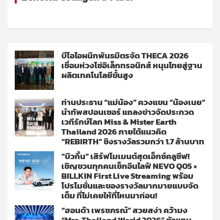
บีโอไอผนึกพันธมิตรจัด THECA 2026
เชื่อมห่วงโซ่อิเล็กทรอนิกส์ หนุนไทยสู่ฐาน
ผลิตเทคโนโลยีขั้นสูง
ท่านประธาน “แม่น้อง” ควงแขน “น้องเนย”
นำทัพสปอนเซอร์ แถลงข่าวจัดประกวด
เวทีรักษ์โลก Miss & Mister Earth
Thailand 2026 ภายใต้แนวคิด
“REBIRTH” ชิงรางวัลรวมกว่า 1.7 ล้านบาท
“บิวกิ้น” เสิร์ฟโมเมนต์สุดเอ็กซ์คลูซีฟ!
เชิญชวนทุกคนเช็กอินไลฟ์ NEVO Q05 ×
BILLKIN First Live Streaming พร้อม
โปรโมชั่นและของรางวัลมากมายแบบจัด
เต็ม ที่ไม่เคยให้ที่ไหนมาก่อน!
“ฮอนด้า เพรชภรณ์” สวยสง่า คว้ามง
“Mrs. Thailand World 2026” ตัวแทน