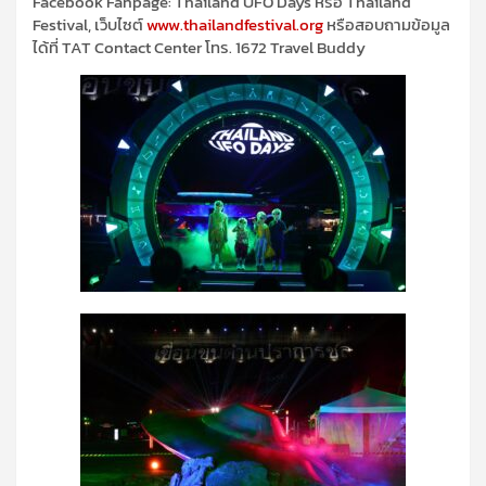
Facebook Fanpage:
Thailand UFO Days
หรือ
Thailand
Festival,
เว็บไซต์
www.thailandfestival.org
หรือสอบถามข้อมูล
ได้ที่
TAT Contact Center
โทร. 1672
Travel Buddy