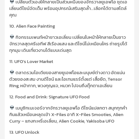
เปลี่ยนตัวเองให้กลายเป็นส่วนหนึ่งของจักรวาลยูเอฟโอ ชุดเอ
เลี่ยนดีไซน์จัดเต็ม พร้อมอุปกรณ์เสริมสุดล้ำ…เลือกได้ตามสไตล์
คุณ
10. Alien Face Painting
กิจกรรมเพนท์หน้าชาวเอเลี่ยน เปลี่ยนใบหน้าให้กลายเป็นชาว
จักรวาลสุดครีเอทีฟ สีเรืองแสง และดีไซน์ไม่เหมือนใคร ถ่ายรูปได้
ทุกมุม เดินเที่ยวงานได้แบบเด่นสุด
11. UFO’s Lover Market
ตลาดรวมไอเดียของสายยูเอฟโอและมนุษย์ต่างดาว อัดแน่น
ด้วยของสะสม งานดีไซน์ และไอเทมแรร์ตั้งแต่ เสื้อยืด
, Tensor
Ring,
หน้ากาก
,
พวงกุญแจ
,
หมวก ไปจนถึงตุ๊กตาเอเลี่ยน
12. Food and Drink: Signature UFO Food
เมนูซิกเนเจอร์จากจักรวาลยูเอฟโอ ดีไซน์แปลกตา สนุกทุกคำ
กินแล้วเหมือนหลุดเข้า
X-Files
อาทิ
X-Files Smooties, Alien
Curry –
แกงกะหรี่เอเลี่ยน
, Alien Cookie, Yakisoba UFO
13. UFO Unlock