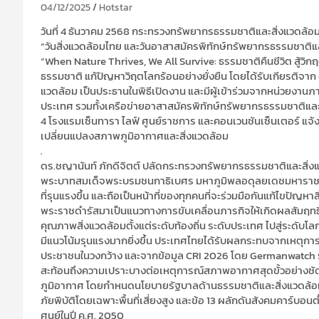
04/12/2025
Hotstar
วันที่ 4 ธันวาคม 2568 กระทรวงทรัพยากรธรรมชาติและสิ่งแวดล้
“วันสิ่งแวดล้อมไทย และวันอาสาสมัครพิทักษ์ทรัพยากรธรรมชาติและ
“When Nature Thrives, We All Survive: ธรรมชาติคืนชีวิต สู้วิ
ธรรมชาติ แก้ปัญหาวิฤตโลกร้อนอย่างยั่งยืน โดยได้รับเกียรติจา
แวดล้อม เป็นประธานในพิธีเปิดงาน และมีผู้เข้าร่วมจากหน่วยงา
ประเทศ รวมทั้งเครือข่ายอาสาสมัครพิทักษ์ทรัพยากรธรรมชาติและสิ่
4 โรงแรมเซ็นทารา ไลฟ์ ศูนย์ราชการ และคอนเวนชันเซ็นเตอร์ แ
เปลี่ยนแปลงสภาพภูมิอากาศและสิ่งแวดล้อม
.
ดร.ชญานันท์ ภักดีจิตต์ ปลัดกระทรวงทรัพยากรธรรมชาติและสิ่งแวดล
พระบาทสมเด็จพระบรมชนกาธิเบศร มหาภูมิพลอดุลยเดชมหาราช บ
ที่รุนแรงขึ้น และถือเป็นหน้าที่ของทุกคนที่จะร่วมมือกันแก้ไขปั
พระราชดำรัสมาเป็นแนวทางการขับเคลื่อนภารกิจให้เกิดผลสัมฤทธิ์
คุณภาพสิ่งแวดล้อมตั้งแต่ระดับท้องถิ่น ระดับประเทศ ไปสู่ระดั
มีแนวโน้มรุนแรงมากยิ่งขึ้น ประเทศไทยได้รับผลกระทบจากเหตุการ
ประชาชนในวงกว้าง และจากข้อมูล CRI 2026 โดย Germanwatch ระบุว่า
สะท้อนถึงความเปราะบางต่อเหตุการณ์สภาพอากาศสุดขั้วอย่างชั
ภูมิอากาศ โดยกำหนดนโยบายรัฐบาลด้านธรรมชาติและสิ่งแวดล้อม ข
ภัยพิบัติโดยเฉพาะพื้นที่เสี่ยงสูง และข้อ 13 ผลักดันสังคมคาร์บ
ศูนย์ในปี ค.ศ. 2050