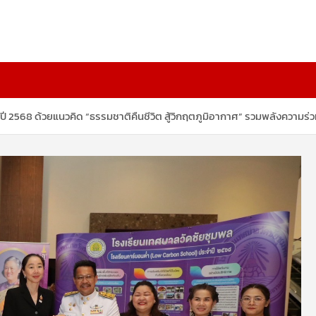
ี 2568 ด้วยแนวคิด “ธรรมชาติคืนชีวิต สู้วิกฤตภูมิอากาศ” รวมพลังความร่ว