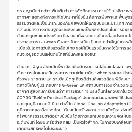
.
ดร.ชญานันท์ กล่าวเพิ่มเติมว่า การจัดกิจกรรม ภายใต้แนวคิด “When
อากาศ” แสดงถึงการแก้ไขปัญหาที่ยั่งยืน คือการพึ่งพาและฟื้นฟูธ
ธรรมชาติและเป็นเกราะป้องกันภัยพิบัติให้แก่ชุมชนและประเทศ 
ความมั่นคงทางเศรษฐกิจและสังคมและเป็นหลักประกันในการอยู่รอด อี
ตัวของชุมชนและโรงเรียน คือส่วนหนึ่งของการขับเคลื่อนประเทศไทย
ประกอบการ G-Green กับสถาบันการเงิน เป็นกลไกสำคัญในการขับเค
“เนื่องในโอกาสวันสิ่งแวดล้อมไทย ขอให้เป็นแรงบันดาลใจในการลงมือ
คนจะอยู่รอดบนแผ่นดินไทยที่มั่นคงและยั่งยืน”
.
ด้าน ดร. พิรุณ สัยยะสิทธิ์พานิช อธิบดีกรมการเปลี่ยนแปลงสภาพภู
ด้วย การจัดแสดงนิทรรศการ ภายใต้แนวคิด “When Nature Thrives,
ถ้วยพระราชทาน และรางวัลเชิดชูเกียรติด้านสิ่งแวดล้อม พิธีลงน
ตลาดให้กับผู้ประกอบการ G-Green และสถาบันการเงิน จำนวน 9 แห่ง
อากาศ สู่สังคมคาร์บอนต่ำ” การเสวนา “5 ประเด็นที่โลกจับตาใน
COP 30 “Belém Political Package” ประกอบด้วยผลลัพธ์ 16 ประเด็
กองทุนภูมิอากาศสีเขียว ตัวชี้วัด Global Goal on Adaptatio
ภูมิอากาศและสิ่งแวดล้อม ได้มุ่งเน้นสร้างความตระหนักรู้และส่งเสร
ทรัพยากรธรรมชาติอย่างยั่งยืน โดยการแลกเปลี่ยนความคิดเห็นข
ระดับพื้นที่ โดยมีเครือข่าย ทสม. เป็นหัวใจสำคัญ ในการขับเคลื่
เกิดประสิทธิผลได้ในระยะยาว