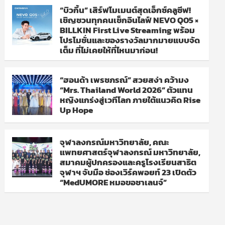
“บิวกิ้น” เสิร์ฟโมเมนต์สุดเอ็กซ์คลูซีฟ!
เชิญชวนทุกคนเช็กอินไลฟ์ NEVO Q05 ×
BILLKIN First Live Streaming พร้อม
โปรโมชั่นและของรางวัลมากมายแบบจัด
เต็ม ที่ไม่เคยให้ที่ไหนมาก่อน!
“ฮอนด้า เพรชภรณ์” สวยสง่า คว้ามง
“Mrs. Thailand World 2026” ตัวแทน
หญิงแกร่งสู่เวทีโลก ภายใต้แนวคิด Rise
Up Hope
จุฬาลงกรณ์มหาวิทยาลัย, คณะ
แพทยศาสตร์จุฬาลงกรณ์ มหาวิทยาลัย,
สมาคมผู้ปกครองและครูโรงเรียนสาธิต
จุฬาฯ จับมือ ช่องเวิร์คพอยท์ 23 เปิดตัว
“MedUMORE หมอขอชาเลนจ์”