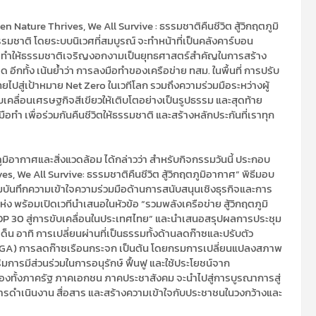
 Nature Thrives, We All Survive : ธรรมชาติคืนชีวิต สู้วิกฤตภูมิ
รรมชาติ โดยระบบนิเวศที่สมบูรณ์ จะทำหน้าที่เป็นคลังคาร์บอน
การทำให้ธรรมชาติเจริญงอกงามเป็นยุทธศาสตร์สำคัญในการสร้าง
กทั้ง เน้นย้ำว่า การลงมือทำของเครือข่าย ทสม. ในพื้นที่ การปรับ
ไปสู่เป้าหมาย Net Zero ในเวทีโลก รวมถึงความร่วมมือระหว่างผู้
ลื่อนเศรษฐกิจสีเขียวให้เติบโตอย่างเป็นรูปธรรม และสุดท้าย
ทำ เพื่อร่วมกันคืนชีวิตให้ธรรมชาติ และสร้างหลักประกันที่เราทุก
มิอากาศและสิ่งแวดล้อม ได้กล่าวว่า สำหรับกิจกรรมวันนี้ ประกอบ
 We All Survive: ธรรมชาติคืนชีวิต สู้วิกฤตภูมิอากาศ” พิธีมอบ
ามบันทึกความเข้าใจความร่วมมือด้านการสนับสนุนเชิงธุรกิจและการ
 พร้อมเปิดเวทีนำเสนอในหัวข้อ “รวมพลังเครือข่าย สู้วิกฤตภูมิ
 COP 30 สู่การขับเคลื่อนในประเทศไทย” และนำเสนอสรุปผลการประชุม
น อาทิ การเปลี่ยนผ่านที่เป็นธรรมทั้งด้านลดก๊าซและปรับตัว
n (GGA) การลดก๊าซเรือนกระจก เป็นต้น โดยกรมการเปลี่ยนแปลงสภาพ
ิมการมีส่วนร่วมในการอนุรักษ์ ฟื้นฟู และใช้ประโยชน์จาก
องทั้งภาครัฐ ภาคเอกชน ภาคประชาสังคม จะนำไปสู่การบูรณาการสู่
อนการดำเนินงาน สื่อสาร และสร้างความเข้าใจกับประชาชนในวงกว้างและ