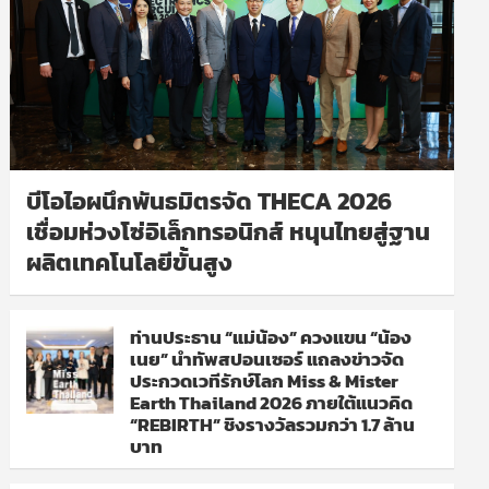
บีโอไอผนึกพันธมิตรจัด THECA 2026
เชื่อมห่วงโซ่อิเล็กทรอนิกส์ หนุนไทยสู่ฐาน
ผลิตเทคโนโลยีขั้นสูง
ท่านประธาน “แม่น้อง” ควงแขน “น้อง
เนย” นำทัพสปอนเซอร์ แถลงข่าวจัด
ประกวดเวทีรักษ์โลก Miss & Mister
Earth Thailand 2026 ภายใต้แนวคิด
“REBIRTH” ชิงรางวัลรวมกว่า 1.7 ล้าน
บาท