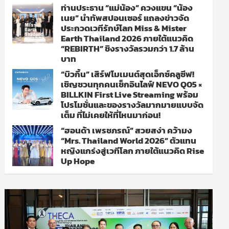
ท่านประธาน “แม่น้อง” ควงแขน “น้อง
เนย” นำทัพสปอนเซอร์ แถลงข่าวจัด
ประกวดเวทีรักษ์โลก Miss & Mister
Earth Thailand 2026 ภายใต้แนวคิด
“REBIRTH” ชิงรางวัลรวมกว่า 1.7 ล้าน
บาท
“บิวกิ้น” เสิร์ฟโมเมนต์สุดเอ็กซ์คลูซีฟ!
เชิญชวนทุกคนเช็กอินไลฟ์ NEVO Q05 ×
BILLKIN First Live Streaming พร้อม
โปรโมชั่นและของรางวัลมากมายแบบจัด
เต็ม ที่ไม่เคยให้ที่ไหนมาก่อน!
“ฮอนด้า เพรชภรณ์” สวยสง่า คว้ามง
“Mrs. Thailand World 2026” ตัวแทน
หญิงแกร่งสู่เวทีโลก ภายใต้แนวคิด Rise
Up Hope