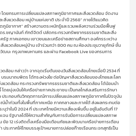
อม โดยกรมการเปลี่ยนแปลงสภาพภูมิอากาศและสิ่งแวดล้อม จัดงาน
สิ่งแวดล้อม หมู่บ้านแห่งชาติ ประจำปี 2568” ภายใต้แนวคิด
กฤตภูมิอากาศ” สร้างความตระหนักรู้และรวมพลังความร่วมมือฟื้นฟู
ก ดร.ชญานันท์ ภักดีจิตต์ ปลัดกระทรวงทรัพยากรธรรมชาติและสิ่ง
นภาครัฐ ภาคเอกชน เยาวชนและเครือข่ายสถานศึกษา องค์กรระหว่าง
งแวดล้อมหมู่บ้าน เข้าร่วมกว่า 800 คน ณ ห้องประชุมวายุภักษ์ ชั้น
จ้งวัฒนะ กรุงเทพมหานคร และผ่าน Facebook Live ของกรมการ
้อม กล่าวว่า จากจุดเริ่มต้นของวันสิ่งแวดล้อมไทยเมื่อปี 2534 ที่
รมนาถบพิตร ได้ทรงห่วงใย ต่อปัญหาสิ่งแวดล้อมของไทยและโลก
ญหาสิ่งแวดล้อม กระทรวงทรัพยากรธรรมชาติและสิ่งแวดล้อม ได้น้อมนำ
 โดยมุ่งเน้นให้เครือข่ายภาคประชาชน เป็นกลไกส่งเสริมการรักษา
บโลก ประกอบกับวิกฤตการณ์การเปลี่ยนแปลงสภาพภูมิอากาศในปัจจุบัน
ณ์น้ำท่วมทั้งในพื้นที่ภาคเหนือ ภาคกลางและภาคใต้ ส่งผลกระทบต่อ
ในปี 2024 ที่ ประเทศไทยมีความเสี่ยงเพิ่มขึ้น อยู่ในอันดับที่ 17
ดเจน รัฐบาลได้ให้ความสำคัญกับการรับมือการเปลี่ยนแปลงสภาพ
้อ 12 เร่งติดตั้งเครื่องมือเตือนภัยและพัฒนาเครือข่ายการเตือน
อนต่ำ ประกาศให้ไทยบรรลุเป้าหมายการปล่อยก๊าซเรือนกระจกสุทธิเป็น