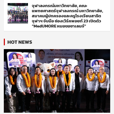
จุฬาลงกรณ์มหาวิทยาลัย, คณะ
แพทยศาสตร์จุฬาลงกรณ์ มหาวิทยาลัย,
สมาคมผู้ปกครองและครูโรงเรียนสาธิต
จุฬาฯ จับมือ ช่องเวิร์คพอยท์ 23 เปิดตัว
“MedUMORE หมอขอชาเลนจ์”
HOT NEWS