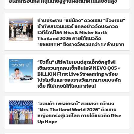
อิเล็กทรอนิกส์ หนุนไทยสู่ฐานผลิตเทคโนโลยีขั้นสูง
ท่านประธาน “แม่น้อง” ควงแขน “น้องเนย”
นำทัพสปอนเซอร์ แถลงข่าวจัดประกวด
เวทีรักษ์โลก Miss & Mister Earth
Thailand 2026 ภายใต้แนวคิด
“REBIRTH” ชิงรางวัลรวมกว่า 1.7 ล้านบาท
“บิวกิ้น” เสิร์ฟโมเมนต์สุดเอ็กซ์คลูซีฟ!
เชิญชวนทุกคนเช็กอินไลฟ์ NEVO Q05 ×
BILLKIN First Live Streaming พร้อม
โปรโมชั่นและของรางวัลมากมายแบบจัด
เต็ม ที่ไม่เคยให้ที่ไหนมาก่อน!
“ฮอนด้า เพรชภรณ์” สวยสง่า คว้ามง
“Mrs. Thailand World 2026” ตัวแทน
หญิงแกร่งสู่เวทีโลก ภายใต้แนวคิด Rise
Up Hope