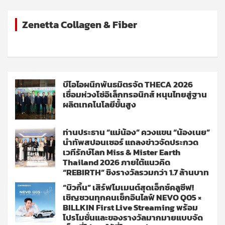
Zenetta Collagen & Fiber
บีโอไอผนึกพันธมิตรจัด THECA 2026
เชื่อมห่วงโซ่อิเล็กทรอนิกส์ หนุนไทยสู่ฐาน
ผลิตเทคโนโลยีขั้นสูง
ท่านประธาน “แม่น้อง” ควงแขน “น้องเนย”
นำทัพสปอนเซอร์ แถลงข่าวจัดประกวด
เวทีรักษ์โลก Miss & Mister Earth
Thailand 2026 ภายใต้แนวคิด
“REBIRTH” ชิงรางวัลรวมกว่า 1.7 ล้านบาท
“บิวกิ้น” เสิร์ฟโมเมนต์สุดเอ็กซ์คลูซีฟ!
เชิญชวนทุกคนเช็กอินไลฟ์ NEVO Q05 ×
BILLKIN First Live Streaming พร้อม
โปรโมชั่นและของรางวัลมากมายแบบจัด