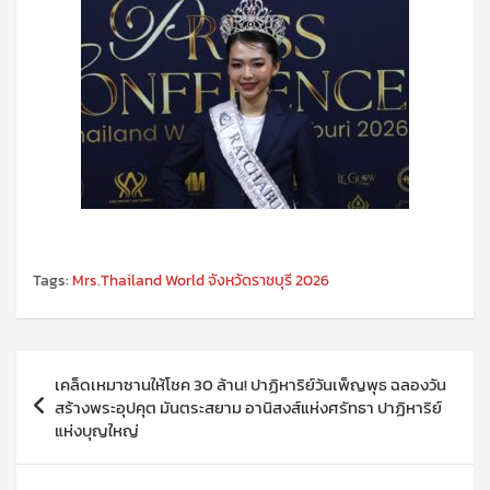
Tags:
Mrs.Thailand World จังหวัดราชบุรี 2026
แนะแนว
เคล็ดเหมาซานให้โชค 30 ล้าน! ปาฏิหาริย์วันเพ็ญพุธ ฉลองวัน
เรื่อง
สร้างพระอุปคุต มันตระสยาม อานิสงส์แห่งศรัทธา ปาฏิหาริย์
แห่งบุญใหญ่