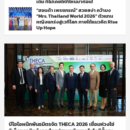
เต็ม ที่ไม่เคยให้ที่ไหนมาก่อน!
“ฮอนด้า เพรชภรณ์” สวยสง่า คว้ามง
“Mrs. Thailand World 2026” ตัวแทน
หญิงแกร่งสู่เวทีโลก ภายใต้แนวคิด Rise
Up Hope
บีโอไอผนึกพันธมิตรจัด THECA 2026 เชื่อมห่วงโซ่