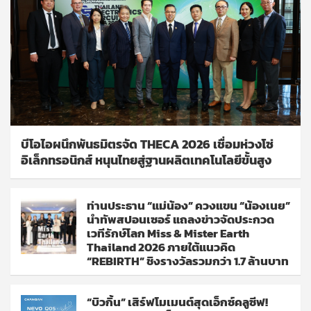
บีโอไอผนึกพันธมิตรจัด THECA 2026 เชื่อมห่วงโซ่
อิเล็กทรอนิกส์ หนุนไทยสู่ฐานผลิตเทคโนโลยีขั้นสูง
ท่านประธาน “แม่น้อง” ควงแขน “น้องเนย”
นำทัพสปอนเซอร์ แถลงข่าวจัดประกวด
เวทีรักษ์โลก Miss & Mister Earth
Thailand 2026 ภายใต้แนวคิด
“REBIRTH” ชิงรางวัลรวมกว่า 1.7 ล้านบาท
“บิวกิ้น” เสิร์ฟโมเมนต์สุดเอ็กซ์คลูซีฟ!