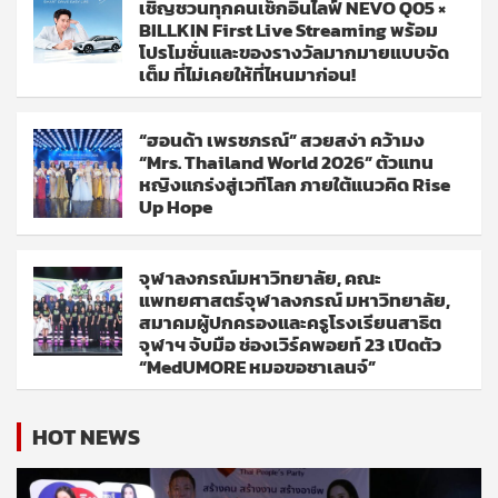
เชิญชวนทุกคนเช็กอินไลฟ์ NEVO Q05 ×
BILLKIN First Live Streaming พร้อม
โปรโมชั่นและของรางวัลมากมายแบบจัด
เต็ม ที่ไม่เคยให้ที่ไหนมาก่อน!
“ฮอนด้า เพรชภรณ์” สวยสง่า คว้ามง
“Mrs. Thailand World 2026” ตัวแทน
หญิงแกร่งสู่เวทีโลก ภายใต้แนวคิด Rise
Up Hope
จุฬาลงกรณ์มหาวิทยาลัย, คณะ
แพทยศาสตร์จุฬาลงกรณ์ มหาวิทยาลัย,
สมาคมผู้ปกครองและครูโรงเรียนสาธิต
จุฬาฯ จับมือ ช่องเวิร์คพอยท์ 23 เปิดตัว
“MedUMORE หมอขอชาเลนจ์”
HOT NEWS