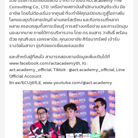
โดย บริษัท เดอะคอนซัลติ้ง จำกัด เจ้าของ Act.academy The
Consulting Co., LTD. เครือข่ายสถาบันสำนักงานบัญชีระดับ มือ
อาชีพ โดยไม่ต้องเริ่มจากศูนย์ ที่จะทำให้คุณเปิดประตูสู่โอกาสใน
โลกของธุรกิจสายบัญชี ผ่านคอร์สเรียน และกิจกรรมที่หลาก
หลาย ครอบคลุมทั้งการเรียนรู้ การสร้างเครือข่าย และการเปิดมุม
มองมากมาย ภายใต้การบริหารงาน โดย ดร.ธนสาร วาสันธิ์ พร้อม
ด้วย คุณศิงขร เอครพานิช, คุณเดชาชัย ศิริธนาทรัพย์ เข้ารับ
รางวัลในสาขา ธุรกิจยอดเยี่ยมแห่งเอเชีย
และสำหรับผู้ที่สนใจ สามารถสอบถามข้อมูลเพิ่มเติมได้ที่
www.facebook.com/actacademyth, IG :
act.academy_official, Tiktok : @act.academy_official, Line
Official Account
lin.ee/ECUj6fLE, www.youtube.com/@act.academy