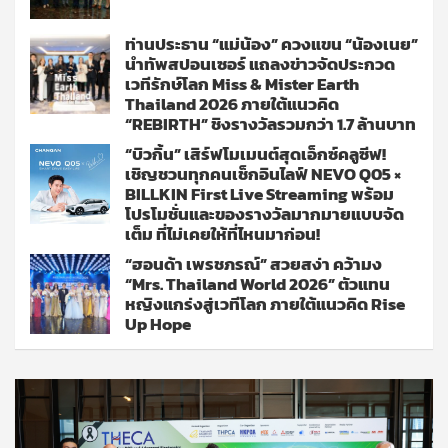
ท่านประธาน “แม่น้อง” ควงแขน “น้องเนย”
นำทัพสปอนเซอร์ แถลงข่าวจัดประกวด
เวทีรักษ์โลก Miss & Mister Earth
Thailand 2026 ภายใต้แนวคิด
“REBIRTH” ชิงรางวัลรวมกว่า 1.7 ล้านบาท
“บิวกิ้น” เสิร์ฟโมเมนต์สุดเอ็กซ์คลูซีฟ!
เชิญชวนทุกคนเช็กอินไลฟ์ NEVO Q05 ×
BILLKIN First Live Streaming พร้อม
โปรโมชั่นและของรางวัลมากมายแบบจัด
เต็ม ที่ไม่เคยให้ที่ไหนมาก่อน!
“ฮอนด้า เพรชภรณ์” สวยสง่า คว้ามง
“Mrs. Thailand World 2026” ตัวแทน
หญิงแกร่งสู่เวทีโลก ภายใต้แนวคิด Rise
Up Hope