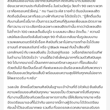
ส่วนหนึ่งของงานนี้ อยากชวนคนที่รัก คิดถึงกัน มาร่วมย้อนวัย
ย้อนเวลาความประทับใจอีกครั้ง..ในช่วงวัยรุ่น วัยเก๋า 90 เพราะพวก
เราคือครอบครัวใหญ่..”
กบ Taxi (ระหัส ราชคำ)
ต้นฉบับเพลงฮิต
คิดถึงฉันไหมเวลาที่เธอ,นางฟ้ากับควาย ได้เปิดใจว่า..“
รู้สึกตื่นเต้น
กับงานในครั้งนี้มาก เป็นการรวมตัวคนที่คุ้นเคยเพื่อนและมิตรภาพ
ที่ยาวนาน เราจะเลือกร้องเฉพาะเพลงฮิตเท่านั้น คาดว่ามีเพลงฮิต
ไม่ต่ำกว่า 100 เพลงเต็มอิ่มจุใจ ระบบแสง เสียง จัดเต็ม..”
ความมี
เสน่ห์และมีมนต์ขลังในช่วงยุค 90 กำลังจะกลับมาในรูปแบบงาน
รวมพลคนดนตรีหัวใจร็อ
ค
ศิลปินที่เวลาไม่สามารถทำอะไรได้
เลย
อานนท์ สายแสงจันทร์ หรือ
ปู Black Head
กับน้ำเสียงที่มี
เอกลักษณ์ กับ เพลงยืนยัน ,ใจฉันอยู่กับเธอ วงร็อกอัลเทอร์เนทีฟ
ในตำนาน
ได้เปิดใจว่า “งานนี้ถือว่ายิ่งใหญ่มากๆที่รวมตัวศิลปินยุค
90 ได้มากขนาดนี้ เป็นเทศกาลดนตรีกลางหุบเขา ที่โอบล้อมไป
ด้วยต้นไม้ ถือเป็นเรื่องดี ที่แฟนเพลงจะอินร้องเพลงไปกับพวกเรา
ถือเป็นของขวัญก่อนสิ้นปี พร้อมมอบความสุขให้กับทุกคนไม่อยาก
ให้พลาดจริง ๆ ครับ”
วงละมัย
อีกหนึ่งตัวแทนศิลปินในฐานะเจ้าบ้านที่ดี (หัวหิน) ยืนยันถึง
ความพร้อมของศิลปินทุก
คน
“
ผมขอเป็น ตัวแทนฝากไปถึงทุกคน
ที่มางานนี้ไม่ต้องกังวลเรื่องอาหารการกิน มีให้เลือกมากมาย หรือ
จัดเตรียมมาเองก็ไม่ว่ากัน นอกจากนี้ทางผู้จัดงาน ได้จัดเตรียม
ห้องน้ำไว้รองรับมากพอ รวมถึง ที่จอดรถสะดวกสบายรองรับรถ