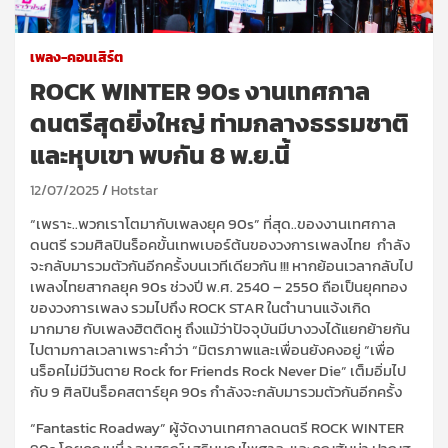
เพลง-คอนเสิร์ต
ROCK WINTER 90s งานเทศกาล
ดนตรีสุดยิ่งใหญ่ ท่ามกลางธรรมชาติ
และหุบเขา พบกัน 8 พ.ย.นี้
12/07/2025
Hotstar
“เพราะ..พวกเราโตมากับเพลงยุค 90s
” ที่สุด..ของงานเทศกาล
ดนตรี รวมศิลปินร็อ
ค
ขั้นเทพเบอร์ต
นของวงการเพลงไทย กำลัง
จะกลับมารวมตัวกันอีกครั้งบนเวทีเดียวกัน !!! หากย้อนเวลากลับไป
เพลงไทยสากลยุค 90s ช่วงปี พ.ศ. 2540 – 2550 ถือเป็นยุคทอง
ของวงการเพลง รวมไปถึง ROCK STAR ในตำนานแจ้งเกิด
มากมาย กับเพลงฮิตติดหู ถึงแม้ว่าปัจจุบันมีบางวงได้แยกย้ายกัน
ไปตามกาลเวลาเพราะคำว่า “มิตรภาพและเพื่อนยังคงอยู่ “เพื่อ
นร็อ
ค
ไม่มีวันตาย Rock for Friends Rock Never Die” เต็มอิ่มไป
กับ 9 ศิลปินร็อ
ค
สตาร์ยุค 90s กำลังจะกลับมารวมตัวกันอีกครั้ง
“Fantastic Roadway” ผู้จัดงานเทศกาลดนตรี ROCK WINTER