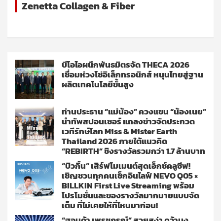
Zenetta Collagen & Fiber
บีโอไอผนึกพันธมิตรจัด THECA 2026
เชื่อมห่วงโซ่อิเล็กทรอนิกส์ หนุนไทยสู่ฐาน
ผลิตเทคโนโลยีขั้นสูง
ท่านประธาน “แม่น้อง” ควงแขน “น้องเนย”
นำทัพสปอนเซอร์ แถลงข่าวจัดประกวด
เวทีรักษ์โลก Miss & Mister Earth
Thailand 2026 ภายใต้แนวคิด
“REBIRTH” ชิงรางวัลรวมกว่า 1.7 ล้านบาท
“บิวกิ้น” เสิร์ฟโมเมนต์สุดเอ็กซ์คลูซีฟ!
เชิญชวนทุกคนเช็กอินไลฟ์ NEVO Q05 ×
BILLKIN First Live Streaming พร้อม
โปรโมชั่นและของรางวัลมากมายแบบจัด
เต็ม ที่ไม่เคยให้ที่ไหนมาก่อน!
“ฮอนด้า เพรชภรณ์” สวยสง่า คว้ามง