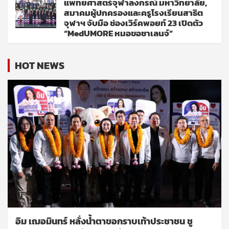
แพทยศาสตร์จุฬาลงกรณ์ มหาวิทยาลัย,
สมาคมผู้ปกครองและครูโรงเรียนสาธิต
จุฬาฯ จับมือ ช่องเวิร์คพอยท์ 23 เปิดตัว
“MedUMORE หมอขอชาเลนจ์”
HOT NEWS
อิม เฌอมินทร์ หลั่งน้ำตาขอกราบเท้าประชาชน ชู