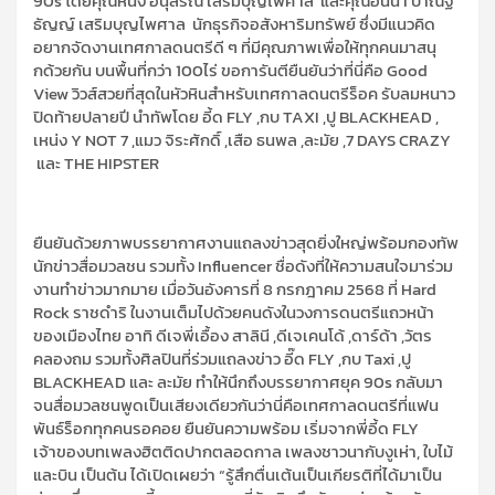
90s
โดย
คุณหนึ่ง อนุสรณ์ เสริมบุญไพศาล
และ
คุณฮันน่า ปาณฐ
ธัญญ์ เสริมบุญไพศาล
นั
กธุรกิจอสังหาริมทรัพย์
ซึ่ง
มีแนวคิด
อยากจัดงานเทศกาลดนตรีดี ๆ ที่มีคุณภาพ
เพื่อ
ให้ทุกคนมาสนุ
กด้วยกัน บนพื้นที่กว่า
100
ไร่ ขอการันต
ยืนยันว่าที่นี่คือ Good
View วิวส์สวยที่สุดในหัวหิน
สำหรับ
เทศกาลดนตรีร็อค รับลมหนาว
ปิดท้ายปลายปี นำทัพโดย
อี้ด FLY ,กบ TAXI ,ปู
BLACKHEAD
,
เหน่ง Y NOT 7 ,แมว จิระศักดิ์ ,เสือ ธนพล ,ละมัย ,7 DAYS CRAZY
และ
THE HIPSTER
ยืนยันด้วยภาพบรรยากาศงานแถลงข่าวสุดยิ่งใหญ่
พร้อมกองทัพ
นักข่าวสื่อมวลชน รวมทั้ง Influencer ชื่อดังที่ให้ความสนใจมาร่วม
งานทำข่าวมากมาย เมื่อวันอังคารที่ 8 กรกฎาคม 2568 ที่ Hard
Rock ราชดำริ ในงานเต็มไปด้วยคนดังในวงการดนตรีแถวหน้า
ของเมืองไทย อาทิ
ดีเจพี่เอื้อง
สาลินี ,ดีเจเคนโด้ ,ดาร์ด้า ,วัตร
คลองถม
รวมทั้งศิลปินที่ร่วมแถลงข่าว
อี๊ด FLY ,กบ Taxi ,ปู
BLACKHEAD
และ
ละมัย
ทำให้นึกถึงบรรยากาศยุค 90s กลับมา
จนสื่อมวลชนพูดเป็นเสียงเดียวกันว่านี่คือเทศกาลดนตรีที่แฟน
พันธ์ร็อกทุกคนรอคอย ยืนยันความพร้อม เริ่มจากพี่
อี้ด FLY
เจ้าของบทเพลงฮิ
ต
ติดปาก
ตลอดกาล
เพลงชาวนากับงูเห่า, ใบไม้
และบิน เป็นต้น ได้เปิดเผยว่า “
รู้สึกตื่นเต้นเป็นเกียรติที่ได้มาเป็น