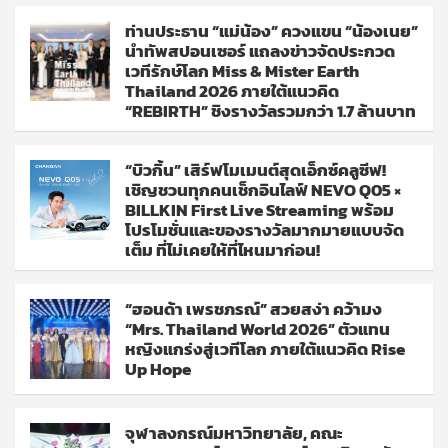
ท่านประธาน “แม่น้อง” ควงแขน “น้องเนย”
นำทัพสปอนเซอร์ แถลงข่าวจัดประกวด
เวทีรักษ์โลก Miss & Mister Earth
Thailand 2026 ภายใต้แนวคิด
“REBIRTH” ชิงรางวัลรวมกว่า 1.7 ล้านบาท
“บิวกิ้น” เสิร์ฟโมเมนต์สุดเอ็กซ์คลูซีฟ!
เชิญชวนทุกคนเช็กอินไลฟ์ NEVO Q05 ×
BILLKIN First Live Streaming พร้อม
โปรโมชั่นและของรางวัลมากมายแบบจัด
เต็ม ที่ไม่เคยให้ที่ไหนมาก่อน!
“ฮอนด้า เพรชภรณ์” สวยสง่า คว้ามง
“Mrs. Thailand World 2026” ตัวแทน
หญิงแกร่งสู่เวทีโลก ภายใต้แนวคิด Rise
Up Hope
จุฬาลงกรณ์มหาวิทยาลัย, คณะ