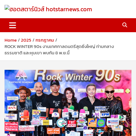
Skip
to
content
ฮอตสตาร์นิวส์ hotstarnews.com
Home
2025
กรกฎาคม
ROCK WINTER 90s งานเทศกาลดนตรีสุดยิ่งใหญ่ ท่ามกลาง
ธรรมชาติ และหุบเขา พบกัน 8 พ.ย.นี้