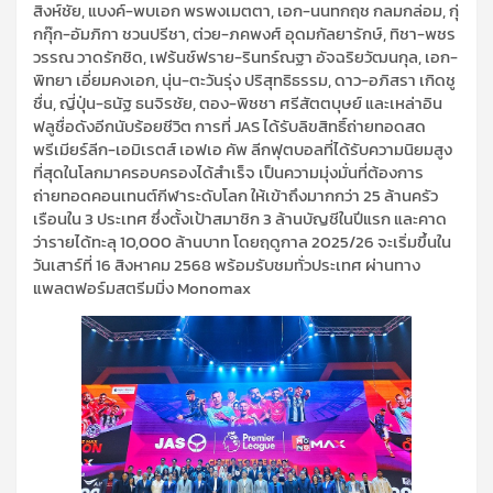
สิงห์ชัย, แบงค์-พบเอก พรพงเมตตา, เอก-นนทกฤช กลมกล่อม, กุ่
กกุ๊ก-อัมภิกา ชวนปรีชา, ต่วย-ภคพงศ์ อุดมกัลยารักษ์, ทิชา-พชร
วรรณ วาดรักชิด, เฟร้นช์ฟราย-รินทร์ณฐา อัจฉริยวัฒนกุล, เอก-
พิทยา เอี่ยมคงเอก, นุ่น-ตะวันรุ่ง ปริสุทธิธรรม, ดาว-อภิสรา เกิดชู
ชื่น, ญี่ปุ่น-ธนัฐ ธนจิรชัย, ตอง-พิชชา ศรีสัตตบุษย์ และเหล่าอิน
ฟลูชื่อดังอีกนับร้อยชีวิต การที่ JAS ได้รับลิขสิทธิ์ถ่ายทอดสด
พรีเมียร์ลีก-เอมิเรตส์ เอฟเอ คัพ ลีกฟุตบอลที่ได้รับความนิยมสูง
ที่สุดในโลกมาครอบครองได้สำเร็จ เป็นความมุ่งมั่นที่ต้องการ
ถ่ายทอดคอนเทนต์กีฬาระดับโลก ให้เข้าถึงมากกว่า 25 ล้านครัว
เรือนใน 3 ประเทศ ซึ่งตั้งเป้าสมาชิก 3 ล้านบัญชีในปีแรก และคาด
ว่ารายได้ทะลุ 10,000 ล้านบาท โดยฤดูกาล 2025/26 จะเริ่มขึ้นใน
วันเสาร์ที่ 16 สิงหาคม 2568 พร้อมรับชมทั่วประเทศ ผ่านทาง
แพลตฟอร์มสตรีมมิ่ง Monomax