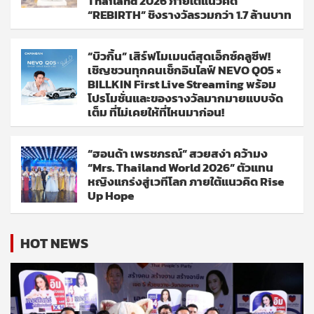
Thailand 2026 ภายใต้แนวคิด
“REBIRTH” ชิงรางวัลรวมกว่า 1.7 ล้านบาท
“บิวกิ้น” เสิร์ฟโมเมนต์สุดเอ็กซ์คลูซีฟ!
เชิญชวนทุกคนเช็กอินไลฟ์ NEVO Q05 ×
BILLKIN First Live Streaming พร้อม
โปรโมชั่นและของรางวัลมากมายแบบจัด
เต็ม ที่ไม่เคยให้ที่ไหนมาก่อน!
“ฮอนด้า เพรชภรณ์” สวยสง่า คว้ามง
“Mrs. Thailand World 2026” ตัวแทน
หญิงแกร่งสู่เวทีโลก ภายใต้แนวคิด Rise
Up Hope
HOT NEWS