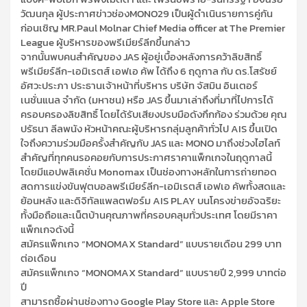
วัฒนกุล ผู้ประกาศข่าวช่องMONO29 เป็นผู้ดำเนินรายการคู่กัน
ก่อนเชิญ MR.Paul Molnar Chief Media officer at The Premier
League ผู้บริหารของพรีเมียร์ลีกขึ้นกล่าว
จากนั้นพบคนสำคัญของ JAS ผู้อยู่เบื้องหลังการคว้าลิขสิทธิ์
พรีเมียร์ลีก-เอมิเรตส์ เอฟเอ คัพ ได้ถึง 6 ฤดูกาล กับ ดร.โสรัชย์
อัศวะประภา ประธานเจ้าหน้าที่บริหาร บริษัท จัสมิน อินเตอร์
เนชั่นแนล จำกัด (มหาชน) หรือ JAS ขึ้นมาเล่าถึงที่มาที่ไปการได้
ครอบครองลิขสิทธิ์ โดยได้รับเสียงปรบมือดังกึกก้อง ร่วมด้วย คุณ
ปรัธนา ลีลพนัง หัวหน้าคณะผู้บริหารกลุ่มลูกค้าทั่วไป AIS ขึ้นเปิด
ใจถึงความร่วมมือครั้งสำคัญกับ JAS และ MONO มาถึงช่วงไฮไลท์
สำคัญที่ทุกคนรอคอยกับการประกาศราคาแพ็กเกจในฤดูกาลนี้
โดยมีแอปพลิเคชั่น Monomax เป็นช่องทางหลักในการถ่ายทอด
สดการแข่งขันฟุตบอลพรีเมียร์ลีก-เอมิเรตส์ เอฟเอ คัพทั้งสดและ
ย้อนหลัง และดิจิทัลแพลตฟอร์ม AIS PLAY บนโครงข่ายอัจฉริยะ
ทั้งมือถือและเน็ตบ้านคุณภาพที่ครอบคลุมทั่วประเทศ โดยมีราคา
แพ็กเกจดังนี้
สมัครแพ็กเกจ “MONOMAX Standard” แบบรายเดือน 299 บาท
ต่อเดือน
สมัครแพ็กเกจ “MONOMAX Standard” แบบรายปี 2,999 บาทต่อ
ปี
สามารถซื้อผ่านช่องทาง Google Play Store และ Apple Store