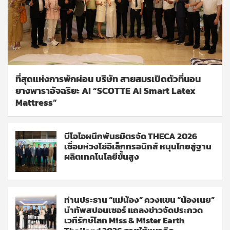
ที่สุดแห่งการพักผ่อน บริษัท สายสมรเปิดตัวที่นอน
ยางพาราอัจฉริยะ AI “SCOTTE AI Smart Latex
Mattress”
บีโอไอผนึกพันธมิตรจัด THECA 2026
เชื่อมห่วงโซ่อิเล็กทรอนิกส์ หนุนไทยสู่ฐาน
ผลิตเทคโนโลยีขั้นสูง
ท่านประธาน “แม่น้อง” ควงแขน “น้องเนย”
นำทัพสปอนเซอร์ แถลงข่าวจัดประกวด
เวทีรักษ์โลก Miss & Mister Earth