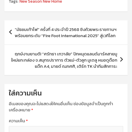
Tags:
New Season New Home
แนะแนว
“มัธยมเท้าไฟ” ครั้งที่ 4 ประจำปี 2568 ชิงถ้วยพระราชทานฯ
เรื่อง
พร้อมยกระดับ “Fire Foot International 2025” สู่เวทีโลก
ฤกษ์งามยามดี! “ศรัทธา เทวาลัย” ปักหมุดแลนด์มาร์คสายมู
ใหม่แกะกล่อง จ.สมุทรปราการ ตัวแม่-ตัวลูก มูเตลู หมอดูต๊อก
แต๊ก A4, มายด์ ณภศศิ, เติร์ก TK นำทีมสักการะ
ใส่ความเห็น
อีเมลของคุณจะไม่แสดงให้คนอื่นเห็น
ช่องข้อมูลจำเป็นถูกทำ
เครื่องหมาย
*
ความเห็น
*