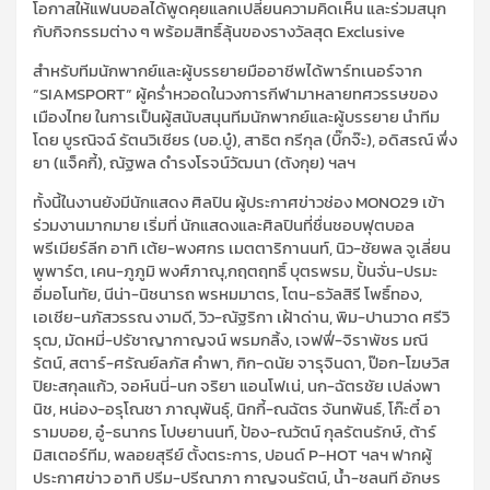
โอกาสให้แฟนบอลได้พูดคุยแลกเปลี่ยนความคิดเห็น และร่วมสนุก
กับกิจกรรมต่าง ๆ พร้อมสิทธิ์ลุ้นของรางวัลสุด Exclusive
สำหรับทีมนักพากย์และผู้บรรยายมืออาชีพได้พาร์ทเนอร์จาก
“SIAMSPORT” ผู้คร่ำหวอดในวงการกีฬามาหลายทศวรรษของ
เมืองไทย ในการเป็นผู้สนับสนุนทีมนักพากย์และผู้บรรยาย นำทีม
โดย บูรณิจฉ์ รัตนวิเชียร (บอ.บู๋), สาธิต กรีกุล (บิ๊กจ๊ะ), อดิสรณ์ พึ่ง
ยา (แจ็คกี้), ณัฐพล ดำรงโรจน์วัฒนา (ตังกุย) ฯลฯ
ทั้งนี้ในงานยังมีนักแสดง ศิลปิน ผู้ประกาศข่าวช่อง MONO29 เข้า
ร่วมงานมากมาย เริ่มที่ นักแสดงและศิลปินที่ชื่นชอบฟุตบอล
พรีเมียร์ลีก อาทิ เต้ย-พงศกร เมตตาริกานนท์, นิว-ชัยพล จูเลี่ยน
พูพาร์ต, เคน-ภูภูมิ พงศ์ภาณุ,กฤตฤทธิ์ บุตรพรม, ปั้นจั่น-ปรมะ
อิ่มอโนทัย, นีน่า-นิชนารถ พรหมมาตร, โตน-ธวัลสิรี โพธิ์ทอง,
เอเชีย-นภัสวรรณ งามดี, วิว-ณัฐริกา เฝ้าด่าน, พิม-ปานวาด ศรีวิ
รุฒ, มัดหมี่-ปรัชาญากาญจน์ พรมกลิ้ง, เจฟฟี่-จิราพัชร มณี
รัตน์, สตาร์-ศรัณย์ลภัส คำพา, กิก-ดนัย จารุจินดา, ป๊อก-โฆษวิส
ปิยะสกุลแก้ว, จอห์นนี่-นก จริยา แอนโฟเน่, นก-ฉัตรชัย เปล่งพา
นิช, หน่อง-อรุโณชา ภาณุพันธุ์, นิกกี้-ณฉัตร จันทพันธ์, โก๊ะตี๋ อา
รามบอย, อู๋-ธนากร โปษยานนท์, ป้อง-ณวัตน์ กุลรัตนรักษ์, ต้าร์
มิสเตอร์ทีม, พลอยสุรีย์ ตั้งตระการ, ปอนด์ P-HOT ฯลฯ ฟากผู้
ประกาศข่าว อาทิ ปรีม-ปรีณาภา กาญจนรัตน์, น้ำ-ชลนที อักษร