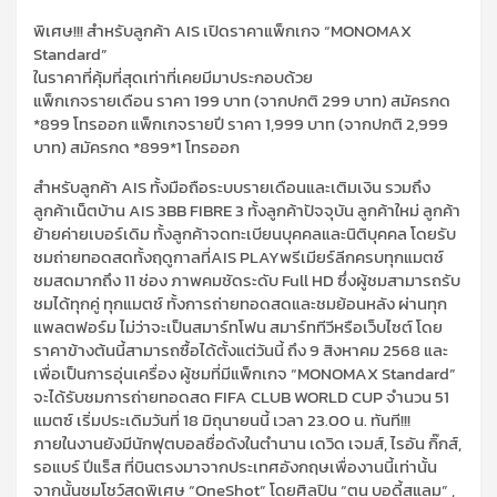
พิเศษ!!! สำหรับลูกค้า AIS เปิดราคาแพ็กเกจ “MONOMAX
Standard”
ในราคาที่คุ้มที่สุดเท่าที่เคยมีมาประกอบด้วย
แพ็กเกจรายเดือน ราคา 199 บาท (จากปกติ 299 บาท) สมัครกด
*899 โทรออก แพ็กเกจรายปี ราคา 1,999 บาท (จากปกติ 2,999
บาท) สมัครกด *899*1 โทรออก
สำหรับลูกค้า AIS ทั้งมือถือระบบรายเดือนและเติมเงิน รวมถึง
ลูกค้าเน็ตบ้าน AIS 3BB FIBRE 3 ทั้งลูกค้าปัจจุบัน ลูกค้าใหม่ ลูกค้า
ย้ายค่ายเบอร์เดิม ทั้งลูกค้าจดทะเบียนบุคคลและนิติบุคคล โดยรับ
ชมถ่ายทอดสดทั้งฤดูกาลที่AIS PLAYพรีเมียร์ลีกครบทุกแมตช์
ชมสดมากถึง 11 ช่อง ภาพคมชัดระดับ Full HD ซึ่งผู้ชมสามารถรับ
ชมได้ทุกคู่ ทุกแมตช์ ทั้งการถ่ายทอดสดและชมย้อนหลัง ผ่านทุก
แพลตฟอร์ม ไม่ว่าจะเป็นสมาร์ทโฟน สมาร์ททีวีหรือเว็บไซต์ โดย
ราคาข้างต้นนี้สามารถซื้อได้ตั้งแต่วันนี้ ถึง 9 สิงหาคม 2568 และ
เพื่อเป็นการอุ่นเครื่อง ผู้ชมที่มีแพ็กเกจ “MONOMAX Standard”
จะได้รับชมการถ่ายทอดสด FIFA CLUB WORLD CUP จำนวน 51
แมตซ์ เริ่มประเดิมวันที่ 18 มิถุนายนนี้ เวลา 23.00 น. ทันที!!!
ภายในงานยังมีนักฟุตบอลชื่อดังในตำนาน เดวิด เจมส์, ไรอัน กิ๊กส์,
รอแบร์ ปีแร็ส ที่บินตรงมาจากประเทศอังกฤษเพื่องานนี้เท่านั้น
จากนั้นชมโชว์สุดพิเศษ “OneShot” โดยศิลปิน “ตูน บอดี้สแลม” ,