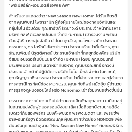
“พรีเมียร์ลีก-เอมิเรตส์ เอฟเอ คัพ”
สำหรับงานแถลงข่าว “New Season New Home” ได้รับเกียรติ
จาก คุณพิชญ์ โพธารามิก ผู้ถือหุ้นรายใหญ่ของกลุ่มจัสมินและ
กลุ่มโมโน ร่วมด้วย คุณสารัชถ์ รัตนาวะดี ประธานเจ้าหน้าที่บริหาร
บริษัท กัลฟ์ ดีเวลลอปเมนท์ จำกัด (มหาชน) เข้าร่วมงาน พร้อม
ด้วยผู้บริหารกลุ่มจัสมิน นำโดย คุณวีรยุทธ โพธารามิก ประธาน
กรรมการ, ดร.โสรัชย์ อัศวะประภา ประธานเจ้าหน้าที่บริหาร, คุณ
ธัญญพัฒน์ นิรุตติศาสน์ ประธานเจ้าหน้าที่กลยุทธ์องค์กร บริษัท
จัสมิน อินเตอร์เนชั่นแนล จำกัด (มหาชน) โดยมี คุณนวมินทร์
ประสพเนตร ประธานเจ้าหน้าที่บริหาร, คุณบรรณสิทธิ์ รักวงษ์
ประธานเจ้าหน้าที่ปฎิบัติการ บริษัท โมโน เน็กซ์ จำกัด (มหาชน),
คุณธัญญา วชิรบรรจง ประธานเจ้าหน้าที่ฝ่ายรายการและผู้อำนวย
การสถานีโทรทัศน์ช่อง MONO29, คุณหทัยทิพย์ หมัดจุ้ย ผู้อำนวย
การธุรกิจดูหนังออนไลน์ หรือ Monomax เข้าร่วมงานอย่างชื่นมื่น
บรรยากาศภายในงานเต็มไปด้วยความคึกคักสนุกสนาน เหมือนอยู่
ในสนามแข่งขันฟุตบอลรอบชิงชนะเลิศ เมื่อถึงฤกษ์งามยามดีจึง
เปิดเวทีกับสองพิธีกร แบงค์-พบเอก พรพงเมตตา และ เฟรนซ์ฟ
ราย-รินทร์รฐา อัจฉริยวัฒนกุล ผู้ประกาศข่าวช่อง MONO29 เพื่อ
ต้อนรับทุกคนเข้าสู่งาน “New Season New Home” กับสองพิธีกร
แบงค์-พบเอก พรพงเมตตา และ เฟรนซ์ฟราย-รินทร์รฐา อัจฉริย