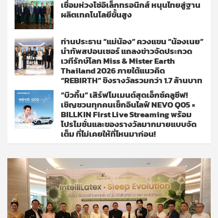
เชื่อมห่วงโซ่อิเล็กทรอนิกส์ หนุนไทยสู่ฐาน
ผลิตเทคโนโลยีขั้นสูง
ท่านประธาน “แม่น้อง” ควงแขน “น้องเนย”
นำทัพสปอนเซอร์ แถลงข่าวจัดประกวด
เวทีรักษ์โลก Miss & Mister Earth
Thailand 2026 ภายใต้แนวคิด
“REBIRTH” ชิงรางวัลรวมกว่า 1.7 ล้านบาท
“บิวกิ้น” เสิร์ฟโมเมนต์สุดเอ็กซ์คลูซีฟ!
เชิญชวนทุกคนเช็กอินไลฟ์ NEVO Q05 ×
BILLKIN First Live Streaming พร้อม
โปรโมชั่นและของรางวัลมากมายแบบจัด
เต็ม ที่ไม่เคยให้ที่ไหนมาก่อน!