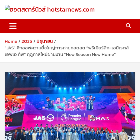
Skip
to
content
ฮอตสตาร์นิวส์ hotstarnews.com
Home
2025
มิถุนายน
“JAS” คิกออฟความยิ่งใหญ่การถ่ายทอดสด “พรีเมียร์ลีก-เอมิเรตส์
เอฟเอ คัพ” ฤดูกาลใหม่ผ่านงาน “New Season New Home”