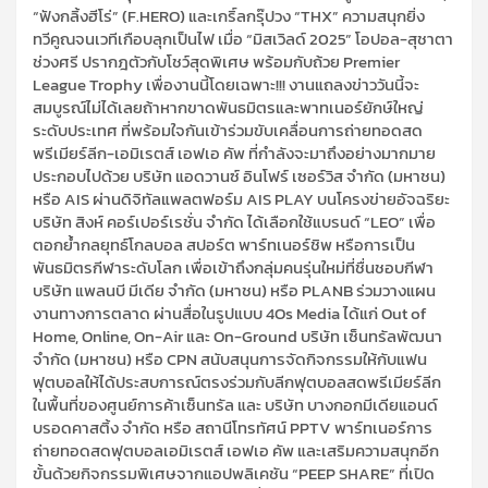
“ฟังกลิ้งฮีโร่” (F.HERO) และเกริ์ลกรุ๊ปวง “THX” ความสนุกยิ่ง
ทวีคูณจนเวทีเกือบลุกเป็นไฟ เมื่อ “มิสเวิลด์ 2025” โอปอล-สุชาตา
ช่วงศรี ปรากฎตัวกับโชว์สุดพิเศษ พร้อมกับถ้วย Premier
League Trophy เพื่องานนี้โดยเฉพาะ!!! งานแถลงข่าววันนี้จะ
สมบูรณ์ไม่ได้เลยถ้าหากขาดพันธมิตรและพาทเนอร์ยักษ์ใหญ่
ระดับประเทศ ที่พร้อมใจกันเข้าร่วมขับเคลื่อนการถ่ายทอดสด
พรีเมียร์ลีก-เอมิเรตส์ เอฟเอ คัพ ที่กำลังจะมาถึงอย่างมากมาย
ประกอบไปด้วย บริษัท แอดวานซ์ อินโฟร์ เซอร์วิส จำกัด (มหาชน)
หรือ AIS ผ่านดิจิทัลแพลตฟอร์ม AIS PLAY บนโครงข่ายอัจฉริยะ
บริษัท สิงห์ คอร์เปอร์เรชั่น จำกัด ได้เลือกใช้แบรนด์ “LEO” เพื่อ
ตอกย้ำกลยุทธ์โกลบอล สปอร์ต พาร์ทเนอร์ชิพ หรือการเป็น
พันธมิตรกีฬาระดับโลก เพื่อเข้าถึงกลุ่มคนรุ่นใหม่ที่ชื่นชอบกีฬา
บริษัท แพลนบี มีเดีย จำกัด (มหาชน) หรือ PLANB ร่วมวางแผน
งานทางการตลาด ผ่านสื่อในรูปแบบ 4Os Media ได้แก่ Out of
Home, Online, On-Air และ On-Ground บริษัท เซ็นทรัลพัฒนา
จำกัด (มหาชน) หรือ CPN สนับสนุนการจัดกิจกรรมให้กับแฟน
ฟุตบอลให้ได้ประสบการณ์ตรงร่วมกับลีกฟุตบอลสดพรีเมียร์ลีก
ในพื้นที่ของศูนย์การค้าเซ็นทรัล และ บริษัท บางกอกมีเดียแอนด์
บรอดคาสติ้ง จำกัด หรือ สถานีโทรทัศน์ PPTV พาร์ทเนอร์การ
ถ่ายทอดสดฟุตบอลเอมิเรตส์ เอฟเอ คัพ และเสริมความสนุกอีก
ขั้นด้วยกิจกรรมพิเศษจากแอปพลิเคชัน “PEEP SHARE” ที่เปิด