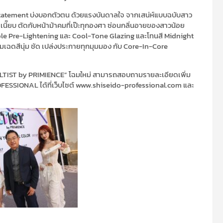
ือ statement บ่งบอกตัวตน ด้วยแรงบันดาลใจ จากเสน่ห์แบบฉบับสาว
๊ยบ ตัดกับหน้าม้าคมที่เป๊ะทุกองศา ซ่อนกลิ่นอายของสาวน้อย
ouble Pre-Lightening และ Cool-Tone Glazing และโทนสี Midnight
อมเฉดสีนุ่ม ชัด เปล่งประกายทุกมุมมอง กับ Core-In-Core
ULTIST by PRIMIENCE” โฉมใหม่ สามารถสอบถามรายละเอียดเพิ่ม
ESSIONAL ได้ที่เว็บไซต์ www.shiseido-professional.com และ