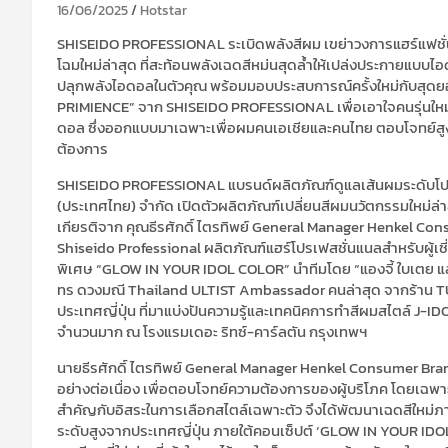
16/06/2025
Hotstar
SHISEIDO PROFESSIONAL ระเบิดพลังสีผม เขย่าวงการแฮร์แฟชั่น
โฉมใหม่ล่าสุด ที่สะท้อนพลังเฉดสีหม่นสุดล้ำให้เปล่งประกายแบบไ
ปลุกพลังไอดอลในตัวคุณ พร้อมมอบประสบการณ์ครั้งใหม่กับสุดยอ
PRIMIENCE” จาก SHISEIDO PROFESSIONAL เพื่อเอาใจคนรุ่นใหม
ดอล ซึ่งออกแบบมาเฉพาะเพื่อผมคนเอเชียและคนไทย ตอบโจทย์สูงสุด
ต้องการ
SHISEIDO PROFESSIONAL แบรนด์ผลิตภัณฑ์ดูแลเส้นผมระดับโปรเฟ
(ประเทศไทย) จำกัด เปิดตัวผลิตภัณฑ์เปลี่ยนสีผมนวัตกรรมใหม่ล
เกียรติจาก คุณธีรศักดิ์ ไตรทิพย์ General Manager Henkel Co
Shiseido Professional ผลิตภัณฑ์แฮร์โปรเฟสชั่นแนลสำหรับผู้เ
พิเศษ “GLOW IN YOUR IDOL COLOR” นำทีมโดย “แองจี้ ใบเตย และเ
ทร ดวงมณี Thailand ULTIST Ambassador คนล่าสุด จากร้าน T
ประเทศญี่ปุ่น ที่มาแบ่งปันความรู้และเทคนิคการทำสีผมสไตล์ J-IDO
จำนวนมาก ณ โรงแรมเดอะ ริทซ์-คาร์ลตัน กรุงเทพฯ
นายธีรศักดิ์ ไตรทิพย์ General Manager Henkel Consumer Bra
อย่างต่อเนื่อง เพื่อตอบโจทย์ความต้องการของผู้บริโภค โดยเฉพาะก
สำคัญกับอิสระในการเลือกสไตล์เฉพาะตัว จึงได้พัฒนาเฉดสีใหม
ระดับสูงจากประเทศญี่ปุ่น ภายใต้คอนเซ็ปต์ ‘GLOW IN YOUR IDO