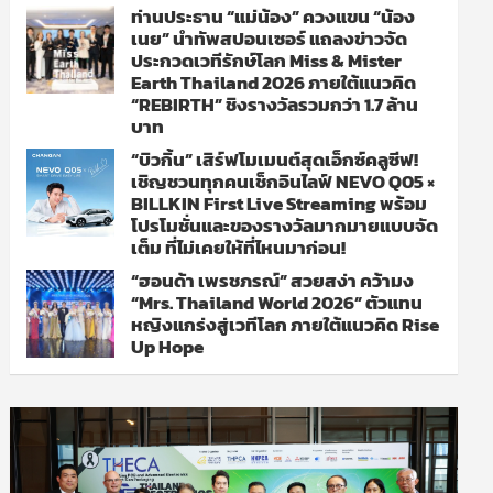
ท่านประธาน “แม่น้อง” ควงแขน “น้อง
เนย” นำทัพสปอนเซอร์ แถลงข่าวจัด
ประกวดเวทีรักษ์โลก Miss & Mister
Earth Thailand 2026 ภายใต้แนวคิด
“REBIRTH” ชิงรางวัลรวมกว่า 1.7 ล้าน
บาท
“บิวกิ้น” เสิร์ฟโมเมนต์สุดเอ็กซ์คลูซีฟ!
เชิญชวนทุกคนเช็กอินไลฟ์ NEVO Q05 ×
BILLKIN First Live Streaming พร้อม
โปรโมชั่นและของรางวัลมากมายแบบจัด
เต็ม ที่ไม่เคยให้ที่ไหนมาก่อน!
“ฮอนด้า เพรชภรณ์” สวยสง่า คว้ามง
“Mrs. Thailand World 2026” ตัวแทน
หญิงแกร่งสู่เวทีโลก ภายใต้แนวคิด Rise
Up Hope