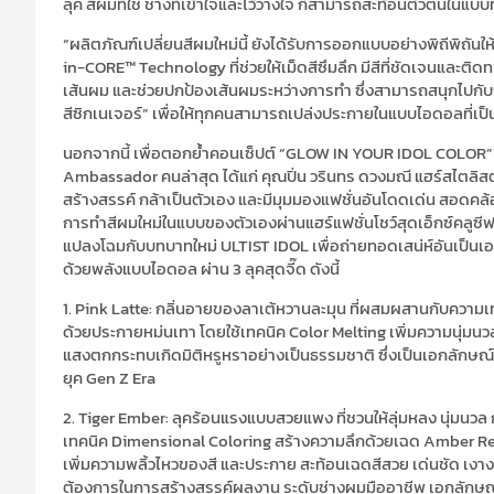
ลุค สีผมที่ใช่ ช่างที่เข้าใจและไว้วางใจ ก็สามารถสะท้อนตัวตนในแบบท
“ผลิตภัณฑ์เปลี่ยนสีผมใหม่นี้ ยังได้รับการออกแบบอย่างพิถีพิ
in-CORE™ Technology ที่ช่วยให้เม็ดสีซึมลึก มีสีที่ชัดเจนและติด
เส้นผม และช่วยปกป้องเส้นผมระหว่างการทำ ซึ่งสามารถสนุกไปกับกา
สีซิกเนเจอร์” เพื่อให้ทุกคนสามารถเปล่งประกายในแบบไอดอลที่เป็นต
นอกจากนี้ เพื่อตอกย้ำคอนเซ็ปต์ “GLOW IN YOUR IDOL COLOR”
Ambassador คนล่าสุด ได้แก่ คุณปิ่น วรินทร ดวงมณี แฮร์สไตลิสต
สร้างสรรค์ กล้าเป็นตัวเอง และมีมุมมองแฟชั่นอันโดดเด่น สอดค
การทำสีผมใหม่ในแบบของตัวเองผ่านแฮร์แฟชั่นโชว์สุดเอ็กซ์คลูซีฟ
แปลงโฉมกับบทบาทใหม่ ULTIST IDOL เพื่อถ่ายทอดเสน่ห์อันเป็น
ด้วยพลังแบบไอดอล ผ่าน 3 ลุคสุดจี๊ด ดังนี้
1. Pink Latte: กลิ่นอายของลาเต้หวานละมุน ที่ผสมผสานกับความเ
ด้วยประกายหม่นเทา โดยใช้เทคนิค Color Melting เพิ่มความนุ่มนวล
แสงตกกระทบเกิดมิติหรูหราอย่างเป็นธรรมชาติ ซึ่งเป็นเอกลัก
ยุค Gen Z Era
2. Tiger Ember: ลุคร้อนแรงแบบสวยแพง ที่ชวนให้ลุ่มหลง นุ่มนวล 
เทคนิค Dimensional Coloring สร้างความลึกด้วยเฉด Amber Red 
เพิ่มความพลิ้วไหวของสี และประกาย สะท้อนเฉดสีสวย เด่นชัด เง
ต้องการในการสร้างสรรค์ผลงาน ระดับช่างผมมืออาชีพ เอกลักษ