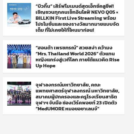
“บิวกิ้น” เสิร์ฟโมเมนต์สุดเอ็กซ์คลูซีฟ!
เชิญชวนทุกคนเช็กอินไลฟ์ NEVO Q05 ×
BILLKIN First Live Streaming พร้อม
โปรโมชั่นและของรางวัลมากมายแบบจัด
เต็ม ที่ไม่เคยให้ที่ไหนมาก่อน!
“ฮอนด้า เพรชภรณ์” สวยสง่า คว้ามง
“Mrs. Thailand World 2026” ตัวแทน
หญิงแกร่งสู่เวทีโลก ภายใต้แนวคิด Rise
Up Hope
จุฬาลงกรณ์มหาวิทยาลัย, คณะ
แพทยศาสตร์จุฬาลงกรณ์ มหาวิทยาลัย,
สมาคมผู้ปกครองและครูโรงเรียนสาธิต
จุฬาฯ จับมือ ช่องเวิร์คพอยท์ 23 เปิดตัว
“MedUMORE หมอขอชาเลนจ์”