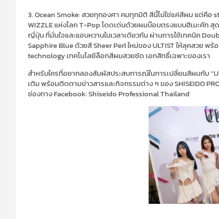
3. Ocean Smoke: สวยทุกองศา คมทุกมิติ สีนี้ไม่ใช่แค่สีผม แต่ค
WIZZLE แห่งโลก T-Pop โดดเด่นด้วยผมบ๊อบตรงแบบฮิเมะคัท สุดเนี
ญี่ปุ่น ที่มั่นใจและแอบหวานในเวลาเดียวกัน ผ่านการใช้เทคนิค D
Sapphire Blue ด้วยสี Sheer Perl ใหม่ของ ULTIST ให้ลุคสวย พร้
technology เทคโนโลยีล็อกสีผมสวยชัด เอกสิทธิ์เฉพาะของเรา
สำหรับใครที่อยากลองสัมผัสประสบการณ์ในการเปลี่ยนสีผมกับ “
เติม พร้อมติดตามข่าวสารและกิจกรรมต่าง ๆ ของ SHISEIDO PROF
ช่องทาง Facebook: Shiseido Professional Thailand