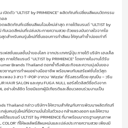
 เปิดตัว “ULTIST by PRIMIENCE” ผลิตภัณฑ์เปลี่ยนสีผมนวัตกรรม
อดอล
ดผลิตภัณฑ์เปลี่ยนสีผมโฉมใหม่ล่าสุด ภายใต้แบรนด์ “ULTIST by
่ กับเฉดสีหม่นที่เปล่งประกายความสวย ด้วยแรงบันดาลใจจากไอ
สำหรับคนรุ่นใหม่ที่ชื่นชอบการทำสีผม ให้คุณทำซ้ำบ่อยเท่าที่
สชั่นแนลชั้นนำของโลก จากประเทศญี่ปุ่น ภายใต้ บริษัท เฮงเค็ล
่าสุด ภายใต้แบรนด์ “ULTIST by PRIMIENCE” โดยภายในงานได้รับ
nsumer Brands Thailand ตอกย้ำถึงพันธะกิจและความมุ่งมั่นของ
ชี่ยวชาญการทำผมอย่างมืออาชีพ พร้อมพบกับแฮร์แฟชั่นโชว์สุด
พลง 3 สาว T-POP จากวง ‘Wizzle’ ที่รังสรรค์โดย คุณปิ่น – วริน
UR HAIR SALON และคุณ FUGA NULL แฮร์สไตลิสต์ชื่อดังจาก
L อย่างใกล้ชิด โดยมีแขกผู้มีเกียรติและสื่อมวลชนร่วมงานเป็น
nds Thailand กล่าว บริษัทฯ ให้ความสำคัญกับการพัฒนาผลิตภัณฑ์
ลุ่มคนรุ่นใหม่ที่มีความมั่นใจในตัวเอง กล้าแสดงออก และให้ความ
่ภายใต้แบรนด์ ULTIST by PRIMIENCE ที่มาพร้อมมาตรฐานคุณภาพ
L COLOR’ ที่ให้ผลลัพธ์สีผมหม่นและเปล่งประกายความสวย เพียงมี