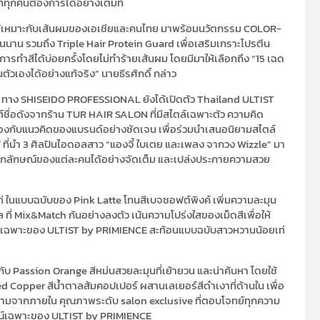
ี่ทุกคนต้องการได้อย่างเต็มที่
ถันให้เหมาะกับเส้นผมของเอเชียและคนไทย มาพร้อมนวัตกรรม COLOR-
ทนนาน รวมถึง Triple Hair Protein Guard เพื่อเสริมเกราะโปรตีน
รทำสีได้บ่อยครั้งโดยไม่ทำร้ายเส้นผม โดยมีมาให้เลือกถึง “15 เฉด
ัวเองได้อย่างแท้จริง” นายธีรศักดิ์ กล่าว
 ทาง SHISEIDO PROFESSIONAL ยังได้เปิดตัว Thailand ULTIST
์ชื่อดังจากร้าน TUR HAIR SALON ที่มีสไตล์เฉพาะตัว ความคิด
ล้องกับแนวคิดของแบรนด์อย่างชัดเจน เพื่อร่วมนำเสนอนิยามสไตล์
 ที่นำ 3 ศิลปินไอดอลสาว “แองจี้ ใบเตย และเพลง จากวง Wizzle” มา
เอกลักษณ์ของแต่ละคนได้อย่างจัดเต็ม และเปล่งประกายความสวย
ท่ ในแบบฉบับของ Pink Latte โทนสีเบจซอฟต์พิงค์ เพิ่มความละมุน
 ที่ Mix&Match กันอย่างลงตัว เน้นความโปร่งใสของเม็ดสีเพื่อให้
ษณ์เฉพาะของ ULTIST by PRIMIENCE สะท้อนแบบฉบับสาวหวานน้อยเท่
กับ Passion Orange สีหม่นสวยละมุนที่เย้ายวน และน่าค้นหา โดยใช้
Copper สีน้ำตาลส้มคอปเปอร์ ผสานเลเยอร์สีดำเงาที่ด้านใน เพื่อ
างามจากภายใน คุณภาพระดับ salon exclusive ที่ตอบโจทย์ทุกความ
ณ์เฉพาะของ ULTIST by PRIMIENCE