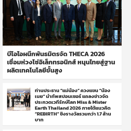
บีโอไอผนึกพันธมิตรจัด THECA 2026
เชื่อมห่วงโซ่อิเล็กทรอนิกส์ หนุนไทยสู่ฐาน
ผลิตเทคโนโลยีขั้นสูง
ท่านประธาน “แม่น้อง” ควงแขน “น้อง
เนย” นำทัพสปอนเซอร์ แถลงข่าวจัด
ประกวดเวทีรักษ์โลก Miss & Mister
Earth Thailand 2026 ภายใต้แนวคิด
“REBIRTH” ชิงรางวัลรวมกว่า 1.7 ล้าน
บาท