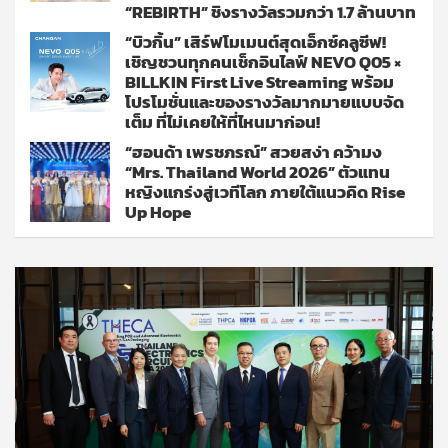
“REBIRTH” ชิงรางวัลรวมกว่า 1.7 ล้านบาท
“บิวกิ้น” เสิร์ฟโมเมนต์สุดเอ็กซ์คลูซีฟ!
เชิญชวนทุกคนเช็กอินไลฟ์ NEVO Q05 ×
BILLKIN First Live Streaming พร้อม
โปรโมชั่นและของรางวัลมากมายแบบจัด
เต็ม ที่ไม่เคยให้ที่ไหนมาก่อน!
“ฮอนด้า เพรชภรณ์” สวยสง่า คว้ามง
“Mrs. Thailand World 2026” ตัวแทน
หญิงแกร่งสู่เวทีโลก ภายใต้แนวคิด Rise
Up Hope