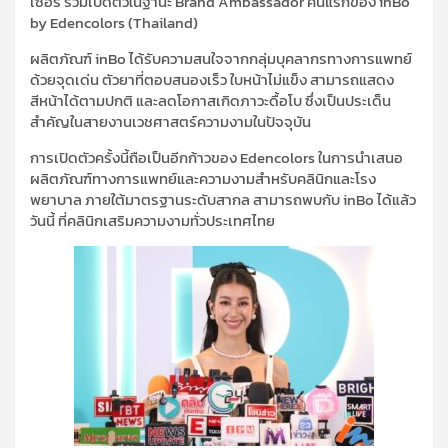
เซอร์ ร่วมเปิดตัวในฐานะ Brand Ambassador คนแรกของ inBo
by Edencolors (Thailand)
ผลิตภัณฑ์ inBo ได้รับความสนใจจากกลุ่มบุคลากรทางการแพทย์
ด้วยจุดเด่น ตัวยาที่ตอบสนองเร็ว ใบหน้าไม่แข็ง สามารถแสดง
สีหน้าได้ตามปกติ และลดโอกาสเกิดภาวะดื้อโบ ซึ่งเป็นประเด็น
สำคัญในสายงานเวชศาสตร์ความงามในปัจจุบัน
การเปิดตัวครั้งนี้ถือเป็นอีกก้าวของ Edencolors ในการนำเสนอ
ผลิตภัณฑ์ทางการแพทย์และความงามสำหรับคลินิกและโรง
พยาบาล ภายใต้มาตรฐานระดับสากล สามารถพบกับ inBo ได้แล้ว
วันนี้ ที่คลินิกเสริมความงามทั่วประเทศไทย