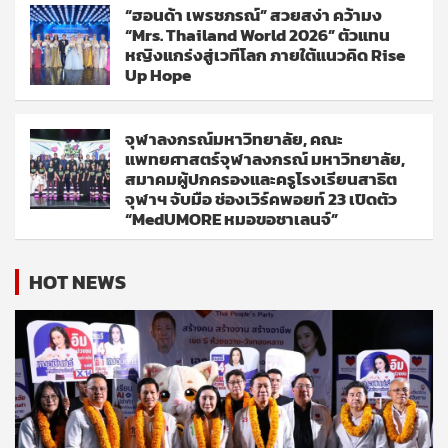
“ฮอนด้า เพรชภรณ์” สวยสง่า คว้ามง
“Mrs. Thailand World 2026” ตัวแทน
หญิงแกร่งสู่เวทีโลก ภายใต้แนวคิด Rise
Up Hope
จุฬาลงกรณ์มหาวิทยาลัย, คณะ
แพทยศาสตร์จุฬาลงกรณ์ มหาวิทยาลัย,
สมาคมผู้ปกครองและครูโรงเรียนสาธิต
จุฬาฯ จับมือ ช่องเวิร์คพอยท์ 23 เปิดตัว
“MedUMORE หมอขอชาเลนจ์”
HOT NEWS