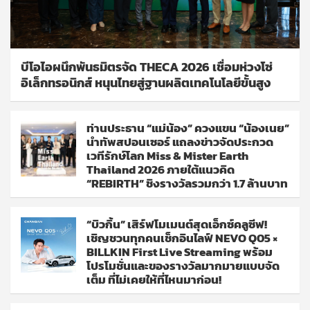
บีโอไอผนึกพันธมิตรจัด THECA 2026 เชื่อมห่วงโซ่
อิเล็กทรอนิกส์ หนุนไทยสู่ฐานผลิตเทคโนโลยีขั้นสูง
ท่านประธาน “แม่น้อง” ควงแขน “น้องเนย”
นำทัพสปอนเซอร์ แถลงข่าวจัดประกวด
เวทีรักษ์โลก Miss & Mister Earth
Thailand 2026 ภายใต้แนวคิด
“REBIRTH” ชิงรางวัลรวมกว่า 1.7 ล้านบาท
“บิวกิ้น” เสิร์ฟโมเมนต์สุดเอ็กซ์คลูซีฟ!
เชิญชวนทุกคนเช็กอินไลฟ์ NEVO Q05 ×
BILLKIN First Live Streaming พร้อม
โปรโมชั่นและของรางวัลมากมายแบบจัด
เต็ม ที่ไม่เคยให้ที่ไหนมาก่อน!