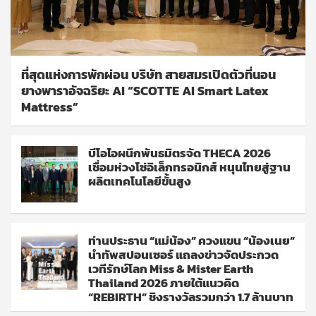
ที่สุดแห่งการพักผ่อน บริษัท สายสมรเปิดตัวที่นอน
ยางพาราอัจฉริยะ AI “SCOTTE AI Smart Latex
Mattress”
บีโอไอผนึกพันธมิตรจัด THECA 2026
เชื่อมห่วงโซ่อิเล็กทรอนิกส์ หนุนไทยสู่ฐาน
ผลิตเทคโนโลยีขั้นสูง
ท่านประธาน “แม่น้อง” ควงแขน “น้องเนย”
นำทัพสปอนเซอร์ แถลงข่าวจัดประกวด
เวทีรักษ์โลก Miss & Mister Earth
Thailand 2026 ภายใต้แนวคิด
“REBIRTH” ชิงรางวัลรวมกว่า 1.7 ล้านบาท