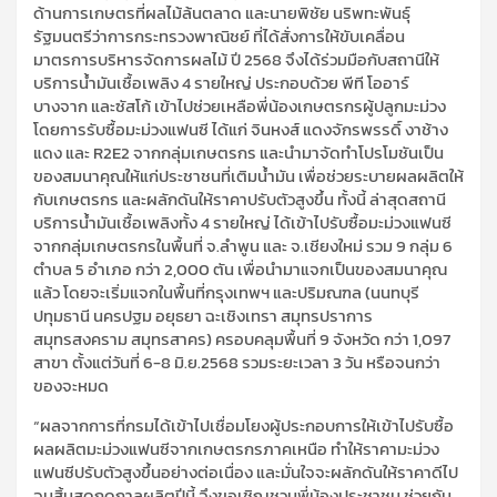
ด้านการเกษตรที่ผลไม้ล้นตลาด และนายพิชัย
นริพ
ทะพันธุ์
รัฐมนตรีว่าการกระทรวงพาณิชย์ ที่ได้สั่งการให้ขับเคลื่อน
มาตรการบริหารจัดการผลไม้ ปี 2568 จึงได้ร่วมมือกับสถานีให้
บริการน้ำมันเชื้อเพลิง 4 รายใหญ่ ประกอบด้วย พีที โออาร์
บางจาก และ
ซัส
โก้ เข้าไปช่วยเหลือพี่น้องเกษตรกรผู้ปลูกมะม่วง
โดยการรับซื้อมะม่วงแฟนซี ได้แก่ จินหงส์ แดง
จักรพรรดิ
งาช้าง
แดง และ
R
2
E
2 จากกลุ่มเกษตรกร และนำมาจัดทำโปรโมชันเป็น
ของสมนาคุณให้แก่ประชาชนที่เติมน้ำมัน เพื่อช่วยระบายผลผลิตให้
กับเกษตรกร และผลักดันให้ราคาปรับตัวสูงขึ้น ทั้งนี้ ล่าสุดสถานี
บริการน้ำมันเชื้อเพลิงทั้ง 4 รายใหญ่ ได้เข้าไปรับซื้อมะม่วงแฟนซี
จากกลุ่มเกษตรกรในพื้นที่ จ.ลำพูน และ จ.เชียงใหม่ รวม 9 กลุ่ม 6
ตำบล 5 อำเภอ กว่า 2,000 ตัน เพื่อนำมาแจกเป็นของสมนาคุณ
แล้ว โดยจะเริ่มแจกในพื้นที่กรุงเทพฯ และปริมณฑล (นนทบุรี
ปทุมธานี นครปฐม อยุธยา ฉะเชิงเทรา สมุทรปราการ
สมุทรสงคราม สมุทรสาคร) ครอบคลุมพื้นที่ 9 จังหวัด กว่า 1,097
สาขา ตั้งแต่วันที่ 6-8 มิ.ย.2568 รวมระยะเวลา 3 วัน หรือจนกว่า
ของจะหมด
“
ผลจากการที่กรมได้เข้าไปเชื่อมโยงผู้ประกอบการให้เข้าไปรับซื้อ
ผลผลิตมะม่วงแฟนซีจากเกษตรกรภาคเหนือ ทำให้ราคามะม่วง
แฟนซีปรับตัวสูงขึ้นอย่างต่อเนื่อง และมั่นใจจะผลักดันให้ราคาดีไป
จนสิ้นสุดฤดูกาลผลิตปีนี้ จึงขอเชิญชวนพี่น้องประชาชน ช่วยกัน