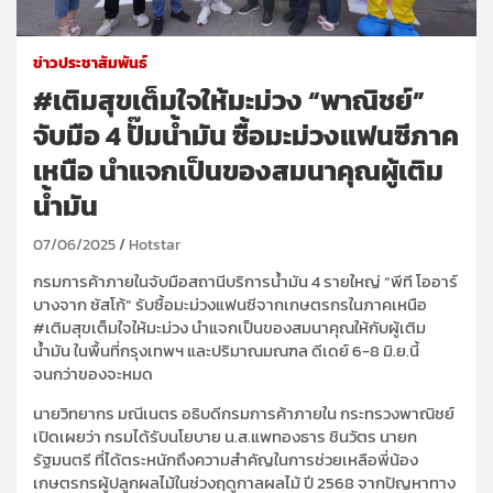
ข่าวประชาสัมพันธ์
#เติมสุขเต็มใจให้มะม่วง “พาณิชย์”
จับมือ 4 ปั๊มน้ำมัน ซื้อมะม่วงแฟนซีภาค
เหนือ นำแจกเป็นของสมนาคุณผู้เติม
น้ำมัน
07/06/2025
Hotstar
กรมการค้าภายในจับมือสถานีบริการน้ำมัน
4
รายใหญ่
“
พีที โออาร์
บางจาก
ซัส
โก้
”
รับซื้อมะม่วงแฟนซีจากเกษตรกรในภาคเหนือ
#
เติมสุขเต็มใจให้มะม่วง
นำแจกเป็นของสมนาคุณให้กับผู้เติม
น้ำมัน ในพื้นที่กรุงเทพฯ และปริมาณมณฑล ดีเด
ย์
6-8
มิ.ย.นี้
จนกว่าของจะหมด
นายวิทยากร มณีเนตร อธิบดีกรมการค้าภายใน กระทรวงพาณิชย์
เปิดเผยว่า กรมได้รับนโยบาย น.ส.แพทองธาร ชินวัตร นายก
รัฐมนตรี ที่ได้ตระหนักถึงความสำคัญในการช่วยเหลือพี่น้อง
เกษตรกรผู้ปลูกผลไม้ในช่วงฤดูกาลผลไม้ ปี 2568 จากปัญหาทาง