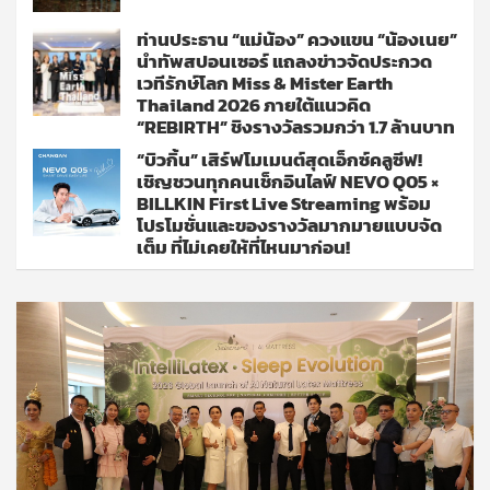
ท่านประธาน “แม่น้อง” ควงแขน “น้องเนย”
นำทัพสปอนเซอร์ แถลงข่าวจัดประกวด
เวทีรักษ์โลก Miss & Mister Earth
Thailand 2026 ภายใต้แนวคิด
“REBIRTH” ชิงรางวัลรวมกว่า 1.7 ล้านบาท
“บิวกิ้น” เสิร์ฟโมเมนต์สุดเอ็กซ์คลูซีฟ!
เชิญชวนทุกคนเช็กอินไลฟ์ NEVO Q05 ×
BILLKIN First Live Streaming พร้อม
โปรโมชั่นและของรางวัลมากมายแบบจัด
เต็ม ที่ไม่เคยให้ที่ไหนมาก่อน!