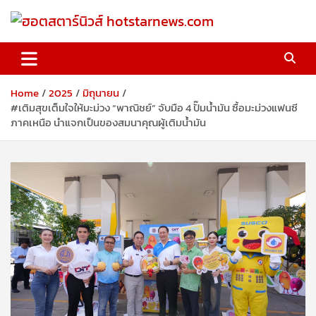
Skip
to
content
ฮอตสตาร์นิวส์ hotstarnews.com
Home
2025
มิถุนายน
#เติมสุขเต็มใจให้มะม่วง “พาณิชย์” จับมือ 4 ปั๊มน้ำมัน ซื้อมะม่วงแฟนซี
ภาคเหนือ นำแจกเป็นของสมนาคุณผู้เติมน้ำมัน