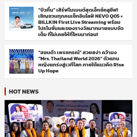
“บิวกิ้น” เสิร์ฟโมเมนต์สุดเอ็กซ์คลูซีฟ!
เชิญชวนทุกคนเช็กอินไลฟ์ NEVO Q05 ×
BILLKIN First Live Streaming พร้อม
โปรโมชั่นและของรางวัลมากมายแบบจัด
เต็ม ที่ไม่เคยให้ที่ไหนมาก่อน!
“ฮอนด้า เพรชภรณ์” สวยสง่า คว้ามง
“Mrs. Thailand World 2026” ตัวแทน
หญิงแกร่งสู่เวทีโลก ภายใต้แนวคิด Rise
Up Hope
HOT NEWS