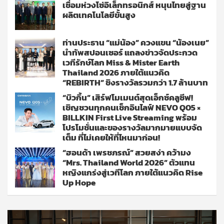
เชื่อมห่วงโซ่อิเล็กทรอนิกส์ หนุนไทยสู่ฐาน
ผลิตเทคโนโลยีขั้นสูง
ท่านประธาน “แม่น้อง” ควงแขน “น้องเนย”
นำทัพสปอนเซอร์ แถลงข่าวจัดประกวด
เวทีรักษ์โลก Miss & Mister Earth
Thailand 2026 ภายใต้แนวคิด
“REBIRTH” ชิงรางวัลรวมกว่า 1.7 ล้านบาท
“บิวกิ้น” เสิร์ฟโมเมนต์สุดเอ็กซ์คลูซีฟ!
เชิญชวนทุกคนเช็กอินไลฟ์ NEVO Q05 ×
BILLKIN First Live Streaming พร้อม
โปรโมชั่นและของรางวัลมากมายแบบจัด
เต็ม ที่ไม่เคยให้ที่ไหนมาก่อน!
“ฮอนด้า เพรชภรณ์” สวยสง่า คว้ามง
“Mrs. Thailand World 2026” ตัวแทน
หญิงแกร่งสู่เวทีโลก ภายใต้แนวคิด Rise
Up Hope