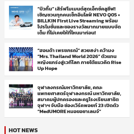
“บิวกิ้น” เสิร์ฟโมเมนต์สุดเอ็กซ์คลูซีฟ!
เชิญชวนทุกคนเช็กอินไลฟ์ NEVO Q05 ×
BILLKIN First Live Streaming พร้อม
โปรโมชั่นและของรางวัลมากมายแบบจัด
เต็ม ที่ไม่เคยให้ที่ไหนมาก่อน!
“ฮอนด้า เพรชภรณ์” สวยสง่า คว้ามง
“Mrs. Thailand World 2026” ตัวแทน
หญิงแกร่งสู่เวทีโลก ภายใต้แนวคิด Rise
Up Hope
จุฬาลงกรณ์มหาวิทยาลัย, คณะ
แพทยศาสตร์จุฬาลงกรณ์ มหาวิทยาลัย,
สมาคมผู้ปกครองและครูโรงเรียนสาธิต
จุฬาฯ จับมือ ช่องเวิร์คพอยท์ 23 เปิดตัว
“MedUMORE หมอขอชาเลนจ์”
HOT NEWS