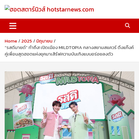
Skip
to
content
ฮอตสตาร์นิวส์ hotstarnews.com
Home
2025
มิถุนายน
“รสดีมายด์” ทำถึง! เปิดเมือง MILDTOPIA กลางสยามสแควร์ ดึงแก๊งค์
คู่เพื่อนสุดฮอตแห่งยุคมาเสิร์ฟความบันเทิงแบบอร่อยลงตัว