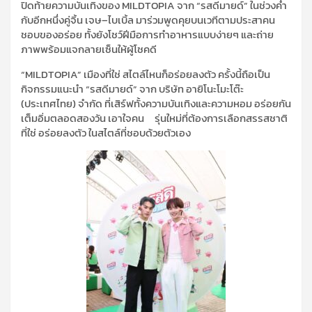
ปิดท้ายความบันเทิง
ของ
MILDTOPIA
จาก
“
รสดีมายด์
”
ใน
ช่วงค่ำ
กับอีกหนึ่งคู่จิ้น
เจษ
–
ไบเบิ้ล
มาร่วมพูดคุยบนเวทีตามประสาคน
ชอบของอร่อย ทั้งยังโชว์ฝีมือการทำอาหารแบบง่ายๆ แล
ะ
ถ่าย
ภาพพร้อมแจกลายเซ็นให้ผู้โชคดี
“
MILDTOPIA
”
เมืองที่ใช่ สไตล์ไหนก็อร่อยลงตัว
ครั้งนี้ถือเป็น
กิจกรรมแนะนำ “รสดีมายด์” จาก
บริษัท
อายิโนะโมะโต๊ะ
(ประเทศไทย)
จำกัด ที่เสิร์ฟทั้งความบันเทิงและความหอม อร่อยกัน
เต็มอิ่มตลอดสองวัน เอาใจคน
รุ่น
ใหม่ที่
ต้องการ
เลือกสรร
สชาติ
ที่ใช่ อร่อยลงตัว ในสไตล์ที่ชอบด้วยตัวเอง