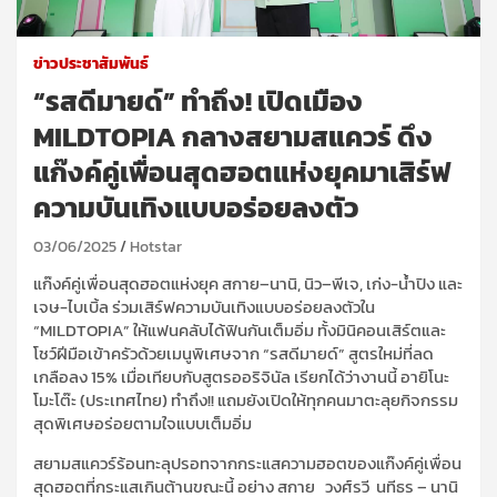
ข่าวประชาสัมพันธ์
“รสดีมายด์” ทำถึง! เปิดเมือง
MILDTOPIA กลางสยามสแควร์ ดึง
แก๊งค์คู่เพื่อนสุดฮอตแห่งยุคมาเสิร์ฟ
ความบันเทิงแบบอร่อยลงตัว
03/06/2025
Hotstar
แก๊งค์
คู
่เพื่อนสุดฮอต
แห่งยุค
สกาย
–
นานิ,
นิว
–
พีเจ,
เก่ง-น้ำปิง และ
เจษ-ไบเบิ้ล
ร่วม
เสิร์ฟควา
มบันเทิงแบบ
อร่อยลงตัวใน
“
MILDTOPIA
”
ให้แฟนคลับได้ฟินกัน
เต็มอิ่ม
ทั้งมินิคอนเสิร์ตและ
โชว์ฝีมือเข้าครัวด้วยเมนูพิเศษจาก “รสดีมายด์”
สูตรใหม่ที่ลด
เกลือลง
15%
เมื่อเทียบกับสูตรออริจินัล
เรียกได้ว่างานนี้
อายิโนะ
โมะโต๊ะ (ประเทศไทย) ทำถึง
!!
แถม
ยัง
เปิดให้
ทุกคนมาตะลุยกิจกรรม
สุดพิเศษ
อร่อยตามใจแบบเต็มอิ่ม
สยามสแควร์
ร้อนทะลุปรอท
จากกระแสความฮอตของ
แก๊งค์
คู่เพื่อน
สุดฮอต
ที่กระแสเกินต้านขณะนี้
อย่าง
สกาย
วงศ์รวี
นทีธร
–
นานิ