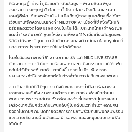
หิรัญกฤษฎิ์
ช่างคำ
,
นิว
ชยภัค ตันประยูร
–
พีเจ
มหิดล พิบูล
สงคราม
,
เก่ง
หฤษฎ์ บัวย้อย
–
น้ำปิง
นภัสกร ปิงเมือง และ
เจษ
เจษฎ์พิพัฒ
ติละพรพัฒน์
–
ไบเบิ้ล วิชญ์ภาส
สุเมตติกุล
ซึ่งได้แวะ
เวียน
มาเสิร์ฟ
ความบันเทิงที่
“
MILDTOPIA
”
เมืองที่ใช่ สไตล์ไหนก็
อร่อยลงตัว
จัดโดย
บริษัท
อายิโนะโมะโต๊ะ (ประเทศไทย) จำกัด เพื่อ
แนะนำ
“รสดีมายด์”
สูตรใหม่ลดเกลือลง
15%
เมื่อเทียบกับสูตรออ
ริจินัล
ให้รสชาตินุ่มนวล เค็มน้อย อร่อยลงตัว
เน้น
เอาใจคนรุ่นใหม่
ที่
มองหาการปรุงอาหารรสใช่
ใน
สไตล์ตัวเอง
โดย
ในวันแรก
เสาร์ที่
31
พฤษภาคม
เปิด
เวที
MILD LIVE STAGE
ด้วย
สกาย
–
นานิ
ที่มาร่วมร้องเพลงและทำกิจกรรมบนเวทีให้แฟน
คลับได้รู้จัก
“
รสดีมายด์
”
มากยิ่งขึ้น
จากนั้น
นิว
–
พีเจ
จาก
GELBOYS
ทำให้เวทีคึกคักต่อในช่วงค่ำกับการ
โชว์
บทเพลงพิเศษ
ส่วนวันอาทิตย์ที่
1
มิถุนายน ถึงคิวของ
เก่ง
–
น้ำปิง
มาร้องเพลง
เอาใจแฟนคลับถึง
2
เพลง แล้ว
สวม
บทบาทคู่เชฟ
ลงมือทำเมนู
พิเศษ
กะเพร
า “
รสดีมายด์
”
อร่อยลงตัว
ที่
มี
รสชาตินุ่มนวล
หอม
เครื่องเทศเต็มๆ
ร่วมกับแฟนคลั
บผู้โชคดี
บนเวที
ทำเอาหลายคน
อิจฉาไปตามๆ กัน
ปิดท้ายด้วยการถ่ายภาพร่วมกับแฟนคลับพร้อม
แจกลายเซ็น
งานนี้ไม่เสียแรงเฝ้ารอเพราะสองหนุ่มมอบความฟิน
ให้เต็มที่