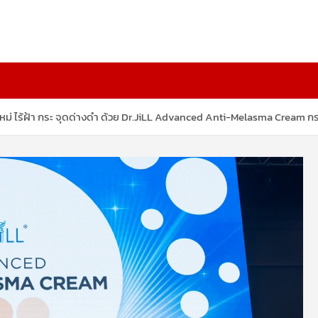
ยผิวใหม่ ไร้ฝ้า กระ จุดด่างดำ ด้วย Dr.JiLL Advanced Anti-Melasma Cr