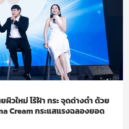
ผยผิวใหม่ ไร้ฝ้า กระ จุดด่างดำ ด้วย
sma Cream กระแสแรงฉลองยอด