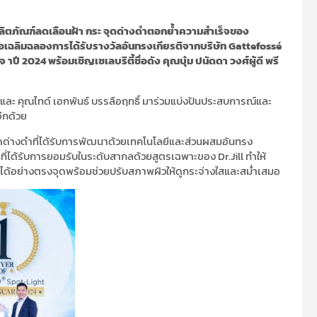
งผลิตภัณฑ์ลดเลือนฝ้า กระ จุดด่างดำตอกย้ำความสำเร็จของ
่อเฉลิมฉลองการได้รับรางวัลอันทรงเกียรติจากบริษัท Gattefossé
ี 2024 พร้อมเชิญเซเลบริตี้ชื่อดัง คุณบุ๋ม ปนัดดา วงศ์ผู้ดี พรี
 และ คุณไทด์ เอกพันธ์ บรรลือฤทธิ์ มาร่วมแบ่งปันประสบการณ์และ
ีกด้วย
ุดด่างดำที่ได้รับการพัฒนาด้วยเทคโนโลยีและส่วนผสมอันทรง
่ได้รับการยอมรับในระดับสากลด้วยสูตรเฉพาะของ Dr.Jill ทำให้
ได้อย่างตรงจุดพร้อมช่วยปรับสภาพผิวให้ดูกระจ่างใสและสม่ำเสมอ