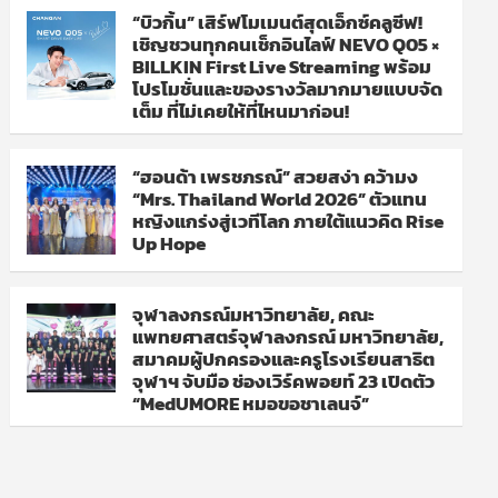
“บิวกิ้น” เสิร์ฟโมเมนต์สุดเอ็กซ์คลูซีฟ!
เชิญชวนทุกคนเช็กอินไลฟ์ NEVO Q05 ×
BILLKIN First Live Streaming พร้อม
โปรโมชั่นและของรางวัลมากมายแบบจัด
เต็ม ที่ไม่เคยให้ที่ไหนมาก่อน!
“ฮอนด้า เพรชภรณ์” สวยสง่า คว้ามง
“Mrs. Thailand World 2026” ตัวแทน
หญิงแกร่งสู่เวทีโลก ภายใต้แนวคิด Rise
Up Hope
จุฬาลงกรณ์มหาวิทยาลัย, คณะ
แพทยศาสตร์จุฬาลงกรณ์ มหาวิทยาลัย,
สมาคมผู้ปกครองและครูโรงเรียนสาธิต
จุฬาฯ จับมือ ช่องเวิร์คพอยท์ 23 เปิดตัว
“MedUMORE หมอขอชาเลนจ์”