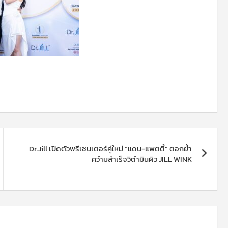
Dr.Jill เปิดตัวพรีเซนเตอร์คู่ใหม่ “แดน-แพตตี้” ตอกย้ำ
ควำมสำเร็จวิตำมินผิว JILL WINK