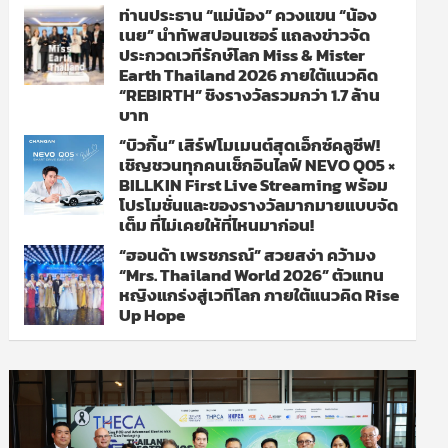
ท่านประธาน “แม่น้อง” ควงแขน “น้อง
เนย” นำทัพสปอนเซอร์ แถลงข่าวจัด
ประกวดเวทีรักษ์โลก Miss & Mister
Earth Thailand 2026 ภายใต้แนวคิด
“REBIRTH” ชิงรางวัลรวมกว่า 1.7 ล้าน
บาท
“บิวกิ้น” เสิร์ฟโมเมนต์สุดเอ็กซ์คลูซีฟ!
เชิญชวนทุกคนเช็กอินไลฟ์ NEVO Q05 ×
BILLKIN First Live Streaming พร้อม
โปรโมชั่นและของรางวัลมากมายแบบจัด
เต็ม ที่ไม่เคยให้ที่ไหนมาก่อน!
“ฮอนด้า เพรชภรณ์” สวยสง่า คว้ามง
“Mrs. Thailand World 2026” ตัวแทน
หญิงแกร่งสู่เวทีโลก ภายใต้แนวคิด Rise
Up Hope