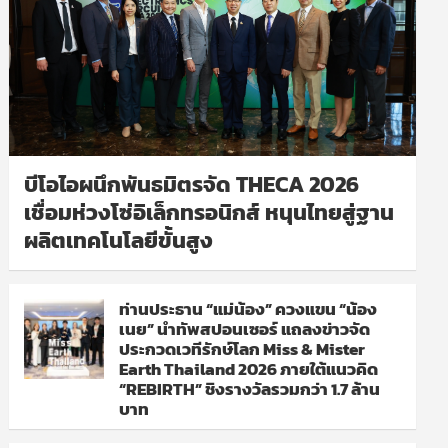
บีโอไอผนึกพันธมิตรจัด THECA 2026
เชื่อมห่วงโซ่อิเล็กทรอนิกส์ หนุนไทยสู่ฐาน
ผลิตเทคโนโลยีขั้นสูง
ท่านประธาน “แม่น้อง” ควงแขน “น้อง
เนย” นำทัพสปอนเซอร์ แถลงข่าวจัด
ประกวดเวทีรักษ์โลก Miss & Mister
Earth Thailand 2026 ภายใต้แนวคิด
“REBIRTH” ชิงรางวัลรวมกว่า 1.7 ล้าน
บาท