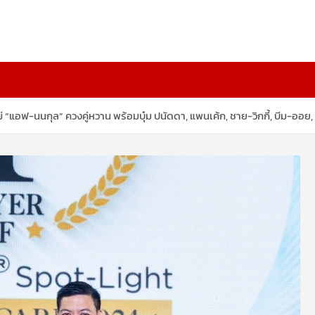
่ “แอฟ-นนกุล” ควงคู่หวาน พร้อมบุ๋ม ปนัดดา, แพนเค้ก, ชาย-วิกกี้, บีม-ออย