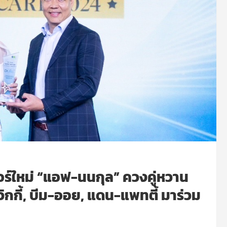
อร์ใหม่ “แอฟ-นนกุล” ควงคู่หวาน
ิกกี้, บีม-ออย, แดน-แพทตี้ มาร่วม