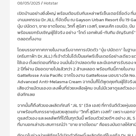
08/05/2025
Hotstar
เปิดบ้านอย่างยิ่งใหญ่ พร้อมต้อนรับกับเหล่าพรีเซ็นเตอร์ชื่อดัง ท
งานมหกรรม Dr.JiLL ที่จัดขึ้น ณ Gayson Urban Resort ชั้น 19 Ga
บุ๋ม ปนัดดา, ชาย ชาตโยดม, วิกกี้ สุนิสา เจสท์, แพนเค้ก เขมนิจ
พร้อมแขกรับเชิญผู้ใช้จริง อย่าง “ไทด์ เอกพันธ์-ทับทิม อัญรินทร์” 
ตลอดทั้งงาน
โดยบรรยากาศภายในงานเริ่มจากการเปิดตัว “บุ๋ม ปนัดดา” ใน
(ครีมทาฝ้า Dr.JiLL) ที่เจ้าตัวไม่ได้เป็นแค่พรีเซ็นเตอร์อย่างเดีย
ใช้เอง ตั้งแต่ตอนที่ท้อง จนมั่นใจว่าปลอดภัย และมีเอกสารรับรอง
2 ปีที่ผ่าน มียอดขายไปแล้วกว่า 2 ล้านหลอด พร้อมกันนี้ภายในงา
Gattefosse Asia Pacific จากโรงงาน Gattefosse มอบรางวัล No.1 
Advanced Anti-Melasma Cream จากนั้นก็ได้พูดคุยกับผู้ใช้จริงอย่า
เสียงว่าแม้ตนเองจะลงพื้นที่ช่วยเหลือผู้คน จนไม่มีเวลาดูแลตัวเอ
ยังทักเลย
จากนั้นก็ถึงคิวของผลิตภัณฑ์ “JiL S” (จิล เอส) ที่การันตีด้วยหุ่
มาพร้อมกับภรรยาหุ่นสวยสุดแซ่บ “วิกกี้ สุนิสา เจสท์” เพราะนอ
ดูแลตัวเอง และผลลัพท์ที่ได้ในทุกวันนี้ พร้อมตัวช่วยดีๆ อย่าง JIL
ที่มาบอกเล่าประสบการณ์ว่า “ชาย ชาตโยดม” คือแรงบันดาลให้สามี “สาร
ถัดมาในช่วงบ่ายพิธีกรได้เปิดตัวอีกหนึ่งผลิตภัณฑ์ในเครือ Dr.JiLL อย