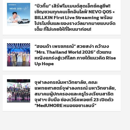
“บิวกิ้น” เสิร์ฟโมเมนต์สุดเอ็กซ์คลูซีฟ!
เชิญชวนทุกคนเช็กอินไลฟ์ NEVO Q05 ×
BILLKIN First Live Streaming พร้อม
โปรโมชั่นและของรางวัลมากมายแบบจัด
เต็ม ที่ไม่เคยให้ที่ไหนมาก่อน!
“ฮอนด้า เพรชภรณ์” สวยสง่า คว้ามง
“Mrs. Thailand World 2026” ตัวแทน
หญิงแกร่งสู่เวทีโลก ภายใต้แนวคิด Rise
Up Hope
จุฬาลงกรณ์มหาวิทยาลัย, คณะ
แพทยศาสตร์จุฬาลงกรณ์ มหาวิทยาลัย,
สมาคมผู้ปกครองและครูโรงเรียนสาธิต
จุฬาฯ จับมือ ช่องเวิร์คพอยท์ 23 เปิดตัว
“MedUMORE หมอขอชาเลนจ์”