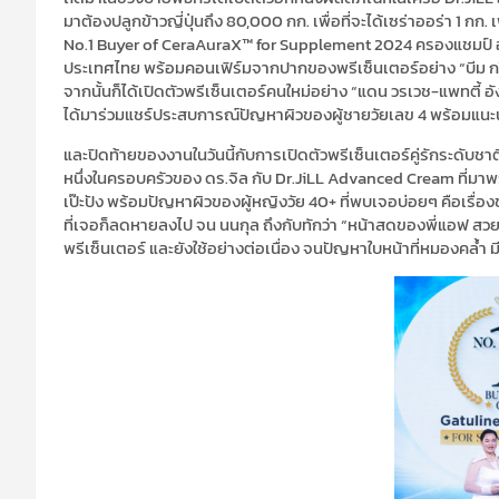
มาต้องปลูกข้าวญี่ปุ่นถึง 80,000 กก. เพื่อที่จะได้เซร่าออร่า 1 กก. 
No.1 Buyer of CeraAuraX™ for Supplement 2024 ครองแชมป์ อันดั
ประเทศไทย พร้อมคอนเฟิร์มจากปากของพรีเซ็นเตอร์อย่าง “บีม กวี
จากนั้นก็ได้เปิดตัวพรีเซ็นเตอร์คนใหม่อย่าง “แดน วรเวช-แพทตี้ อัง
ได้มาร่วมแชร์ประสบการณ์ปัญหาผิวของผู้ชายวัยเลข 4 พร้อมแนะนำว
และปิดท้ายของงานในวันนี้กับการเปิดตัวพรีเซ็นเตอร์คู่รักระดับช
หนึ่งในครอบครัวของ ดร.จิล กับ Dr.JiLL Advanced Cream ที่มา
เป๊ะปัง พร้อมปัญหาผิวของผู้หญิงวัย 40+ ที่พบเจอบ่อยๆ คือเรื่อง
ที่เจอก็ลดหายลงไป จน นนกุล ถึงกับทักว่า “หน้าสดของพี่แอฟ สวยจ
พรีเซ็นเตอร์ และยังใช้อย่างต่อเนื่อง จนปัญหาใบหน้าที่หมองคล้ำ