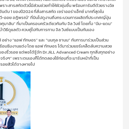
เพราะสารสกัดตัวนี้มีส่วนช่วยทำให้ผิวชุ่มชื้น พร้อมการันตีด้วยรางวัล
บ 1 ของปี2024 ที่สั่งสารสกัด เซร่าออร่าเอ็กซ์ มากที่สุดใน
-ออย อฎิพรณ์” ที่บินไปดูงานถึงกระบวนการผลิตที่ประเทศญี่ปุ่น
ศุมาลิน” ที่มาเป็นครอบครัวเดียวกันกับ จิล วิงซ์ โดยทั้ง “บีม-แดน”
ิธีดูแลตัว ควบคู่ไปกับการทาน จิล วิงซ์แบบเป็นกันเอง
าติ อย่าง “แอฟ ทักษอร” และ “นนกุล ชานน” กับการมาร่วมเป็นส่วน
พร้อมธีมงานแต่ง โดย แอฟ ทักษอร ได้มาร่วมแชร์เคล็ดลับความสวย
ของริ้วรอย แต่พอได้รู้จัก Dr.JiLL Advanced Cream ทุกสิ่งทุกอย่าง
ริงๆ” เพราะตนเองก็ได้ทดลองใช้ก่อนที่จะมารับหน้าที่เป็น
 มีรอยสิวได้จางหายไป