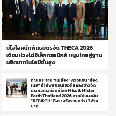
บีโอไอผนึกพันธมิตรจัด THECA 2026
เชื่อมห่วงโซ่อิเล็กทรอนิกส์ หนุนไทยสู่ฐาน
ผลิตเทคโนโลยีขั้นสูง
ท่านประธาน “แม่น้อง” ควงแขน “น้อง
เนย” นำทัพสปอนเซอร์ แถลงข่าวจัด
ประกวดเวทีรักษ์โลก Miss & Mister
Earth Thailand 2026 ภายใต้แนวคิด
“REBIRTH” ชิงรางวัลรวมกว่า 1.7 ล้าน
บาท