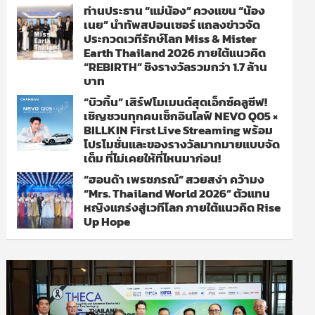
ท่านประธาน “แม่น้อง” ควงแขน “น้อง
เนย” นำทัพสปอนเซอร์ แถลงข่าวจัด
ประกวดเวทีรักษ์โลก Miss & Mister
Earth Thailand 2026 ภายใต้แนวคิด
“REBIRTH” ชิงรางวัลรวมกว่า 1.7 ล้าน
บาท
“บิวกิ้น” เสิร์ฟโมเมนต์สุดเอ็กซ์คลูซีฟ!
เชิญชวนทุกคนเช็กอินไลฟ์ NEVO Q05 ×
BILLKIN First Live Streaming พร้อม
โปรโมชั่นและของรางวัลมากมายแบบจัด
เต็ม ที่ไม่เคยให้ที่ไหนมาก่อน!
“ฮอนด้า เพรชภรณ์” สวยสง่า คว้ามง
“Mrs. Thailand World 2026” ตัวแทน
หญิงแกร่งสู่เวทีโลก ภายใต้แนวคิด Rise
Up Hope