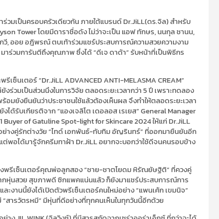
ี่มาร่วมเป็นครอบครัวเดียวกัน ภายใต้แบรนด์ Dr.JiLL(ดร.จิล) สำหรับ
yson Tower โดยมีดาราชื่อดัง ไม่ว่าจะเป็น แอฟ ทักษร, นนกุล ชานน,
, บีม กวี, ออย อฎิพรณ์ ตบเท้าร่วมแชร์ประสบการณ์ความสวยความงาม
มาร่วมการันตีถึงคุณภาพ ซึ่งได้ “ดีเจ ดาด้า” รับหน้าที่เป็นพิธีกร
ฐานะพรีเซ็นเตอร์ “Dr.JiLL ADVANCED ANTI-MELASMA CREAM”
ว แต่ยังร่วมเป็นส่วนนึงในการวิจัย ตลอดระยะเวลากว่า 5 ปี เพราะทดลอง
 พร้อมยังยืนยันว่าประชาชนใช้แล้วต้องเห็นผล จึงทำให้ตลอดระยะเวลา
น ยังได้รับเกียรติจาก “แองเจลิโต เดอลอส เรเยส” General Manager
Buyer of Gatuline Spot-light for Skincare 2024 ให้แก่ Dr.JiLL
งคู่รักต่างวัย “ไทด์ เอกพันธ์-ทับทิม อัญรินทร์” ที่ออกมายืนยันอีก
ง แต่พอได้มารู้จักครีมทาฝ้า Dr.JiLL อยากจะบอกว่าใช้ดีจนคนรอบข้าง
นของพรีเซ็นเตอร์คุณพ่อลูกสอง “ชาย-ชาตโยดม หิรัณยัษฐิติ” ที่ควงคู่
กจากหุ่นสวย สุขภาพดี ซิกแพคแน่นแล้ว ก็ยังมาแชร์ประสบการณ์การ
 S และงานนี้ยังได้เปิดตัวพรีเซ็นเตอร์คนใหม่อย่าง “แพนเค้ก เขมนิจ”
วัตรหมี” มีหุ่นที่ดีอย่างที่ทุกคนเห็นในทุกวันนี้อีกด้วย
่าง JIL WINK (จิลวิงซ์) ที่มีสารสกัดจากเซร่าออร่าเอ็กซ์ ที่กว่าจะได้