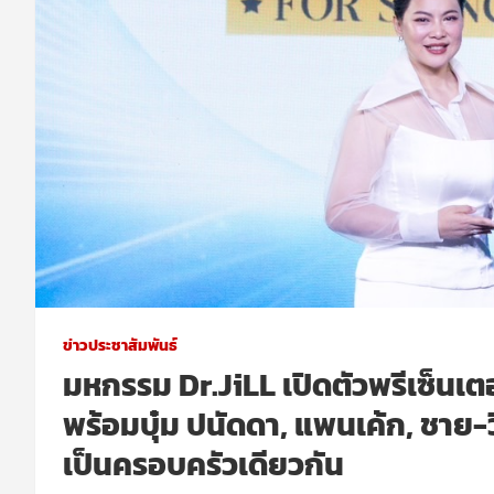
ข่าวประชาสัมพันธ์
มหกรรม Dr.JiLL เปิดตัวพรีเซ็นเต
พร้อมบุ๋ม ปนัดดา, แพนเค้ก, ชาย-ว
เป็นครอบครัวเดียวกัน