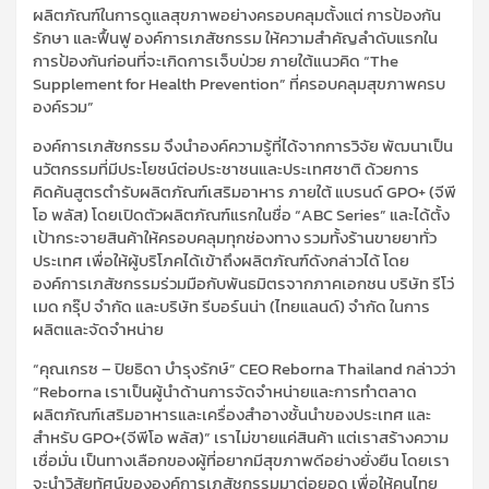
ผลิตภัณฑ์ในการดูแลสุขภาพอย่างครอบคลุมตั้งแต่ การป้องกัน
รักษา และฟื้นฟู องค์การเภสัชกรรม ให้ความสำคัญลำดับแรกใน
การป้องกันก่อนที่จะเกิดการเจ็บป่วย ภายใต้แนวคิด “The
Supplement for Health Prevention” ที่ครอบคลุมสุขภาพครบ
องค์รวม”
องค์การเภสัชกรรม จึงนำองค์ความรู้ที่ได้จากการวิจัย พัฒนาเป็น
นวัตกรรมที่มีประโยชน์ต่อประชาชนและประเทศชาติ ด้วยการ
คิดค้นสูตรตำรับผลิตภัณฑ์เสริมอาหาร ภายใต้ แบรนด์ GPO+ (จีพี
โอ พลัส) โดยเปิดตัวผลิตภัณฑ์แรกในชื่อ “ABC Series” และได้ตั้ง
เป้ากระจายสินค้าให้ครอบคลุมทุกช่องทาง รวมทั้งร้านขายยาทั่ว
ประเทศ เพื่อให้ผู้บริโภคได้เข้าถึงผลิตภัณฑ์ดังกล่าวได้ โดย
องค์การเภสัชกรรมร่วมมือกับพันธมิตรจากภาคเอกชน บริษัท รีโว่
เมด กรุ๊ป จำกัด และบริษัท รีบอร์นน่า (ไทยแลนด์) จำกัด ในการ
ผลิตและจัดจำหน่าย
“คุณเกรซ – ปิยธิดา บำรุงรักษ์” CEO Reborna Thailand กล่าวว่า
“Reborna เราเป็นผู้นำด้านการจัดจำหน่ายและการทำตลาด
ผลิตภัณฑ์เสริมอาหารและเครื่องสำอางชั้นนำของประเทศ และ
สำหรับ GPO+(จีพีโอ พลัส)” เราไม่ขายแค่สินค้า แต่เราสร้างความ
เชื่อมั่น เป็นทางเลือกของผู้ที่อยากมีสุขภาพดีอย่างยั่งยืน โดยเรา
จะนำวิสัยทัศน์ขององค์การเภสัชกรรมมาต่อยอด เพื่อให้คนไทย