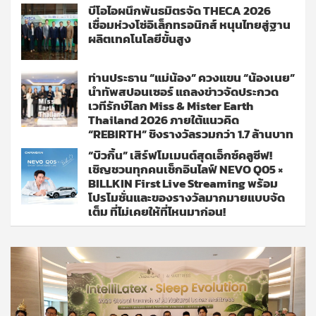
บีโอไอผนึกพันธมิตรจัด THECA 2026
เชื่อมห่วงโซ่อิเล็กทรอนิกส์ หนุนไทยสู่ฐาน
ผลิตเทคโนโลยีขั้นสูง
ท่านประธาน “แม่น้อง” ควงแขน “น้องเนย”
นำทัพสปอนเซอร์ แถลงข่าวจัดประกวด
เวทีรักษ์โลก Miss & Mister Earth
Thailand 2026 ภายใต้แนวคิด
“REBIRTH” ชิงรางวัลรวมกว่า 1.7 ล้านบาท
“บิวกิ้น” เสิร์ฟโมเมนต์สุดเอ็กซ์คลูซีฟ!
เชิญชวนทุกคนเช็กอินไลฟ์ NEVO Q05 ×
BILLKIN First Live Streaming พร้อม
โปรโมชั่นและของรางวัลมากมายแบบจัด
เต็ม ที่ไม่เคยให้ที่ไหนมาก่อน!