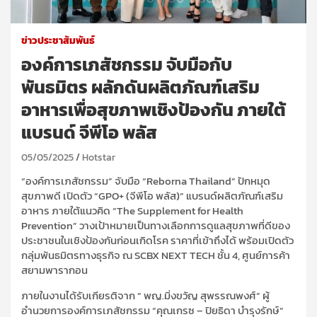
ข่าวประชาสัมพันธ์
องค์การเภสัชกรรม จับมือกับ
พันธมิตร ผลักดันผลิตภัณฑ์เสริม
อาหารเพื่อสุขภาพเชิงป้องกัน ภายใต้
แบรนด์ จีพีโอ พลัส
05/05/2025
Hotstar
“องค์การเภสัชกรรม” จับมือ “Reborna Thailand” ปักหมุด
สุขภาพดี เปิดตัว “GPO+ (จีพีโอ พลัส)” แบรนด์ผลิตภัณฑ์เสริม
อาหาร ภายใต้แนวคิด “The Supplement for Health
Prevention” วางเป้าหมายเป็นทางเลือกการดูแลสุขภาพที่ดีของ
ประชาชนในเชิงป้องกันก่อนเกิดโรค ราคาที่เข้าถึงได้ พร้อมเปิดตัว
กลุ่มพันธมิตรทางธุรกิจ ณ SCBX NEXT TECH ชั้น 4, ศูนย์การค้า
สยามพารากอน
ภายในงานได้รับเกียรติจาก ” พญ.มิ่งขวัญ สุพรรณพงศ์” ผู้
อำนวยการองค์การเภสัชกรรม “คุณเกรซ – ปิยธิดา บำรุงรักษ์”