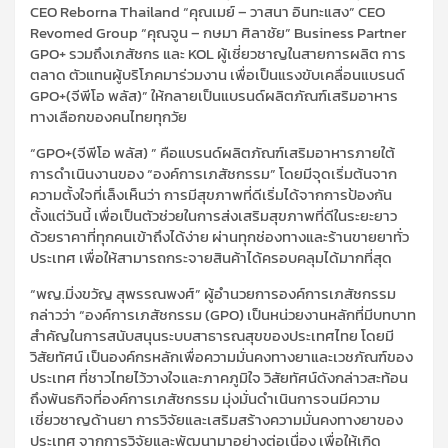
CEO Reborna Thailand “คุณเมย์ – วาสนา อินทะแสง” CEO
Revomed Group “คุณจูน – กษมา ศิลาชัย” Business Partner
GPO+ รวมถึงเภสัชกร และ KOL ผู้เชี่ยวชาญในสายการผลิต การ
ตลาด ตัวแทนผู้บริโภคมาร่วมงาน เพื่อเป็นแรงขับเคลื่อนแบรนด์
GPO+(จีพีโอ พลัส)” ให้กลายเป็นแบรนด์ผลิตภัณฑ์เสริมอาหาร
ทางเลือกของคนไทยทุกวัย
“GPO+(จีพีโอ พลัส) ” คือแบรนด์ผลิตภัณฑ์เสริมอาหารภายใต้
การดำเนินงานของ “องค์การเภสัชกรรม” โดยมีจุดเริ่มต้นจาก
ความตั้งใจที่เล็งเห็นว่า การมีสุขภาพที่ดีเริ่มได้จากการป้องกัน
ตั้งแต่วันนี้ เพื่อเป็นตัวช่วยในการส่งเสริมสุขภาพที่ดีในระยะยาว
ด้วยราคาที่ทุกคนเข้าถึงได้ง่าย ผ่านทุกช่องทางและร้านขายยาทั่ว
ประเทศ เพื่อให้สามารถกระจายสินค้าได้ครอบคลุมได้มากที่สุด
“พญ.มิ่งขวัญ สุพรรณพงศ์” ผู้อำนวยการองค์การเภสัชกรรม
กล่าวว่า “องค์การเภสัชกรรม (GPO) เป็นหน่วยงานหลักที่มีบทบาท
สำคัญในการสนับสนุนระบบสาธารณสุขของประเทศไทย โดยมี
วิสัยทัศน์ เป็นองค์กรหลักเพื่อความมั่นคงทางยาและเวชภัณฑ์ของ
ประเทศ ที่ชาวไทยไว้วางใจและภาคภูมิใจ วิสัยทัศน์ดังกล่าวสะท้อน
ถึงพันธกิจที่องค์การเภสัชกรรม มุ่งมั่นดำเนินการจนมีความ
เชี่ยวชาญด้านยา การวิจัยและเสริมสร้างความมั่นคงทางยาของ
ประเทศ จากการวิจัยและพัฒนามาอย่างต่อเนื่อง เพื่อให้เกิด