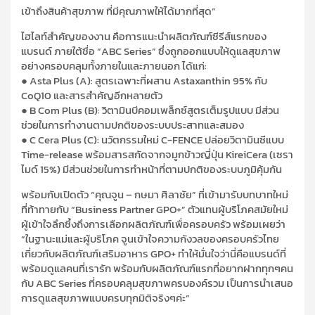
เข้าถึงสินค้าสุขภาพ ที่มีคุณภาพให้ได้มากที่สุด”
ไฮไลท์สำคัญของงาน คือการแนะนำผลิตภัณฑ์ซีรีส์แรกของ
แบรนด์ ภายใต้ชื่อ “ABC Series” ซึ่งถูกออกแบบให้ดูแลสุขภาพ
อย่างครอบคลุมทั้งภายในและภายนอก ได้แก่:
● Asta Plus (A): สูตรเฉพาะที่ผสาน Astaxanthin 95% กับ
CoQ10 และสารสำคัญอีกหลายตัว
● B Com Plus (B): วิตามินบีคอมเพล็กซ์สูตรเต็มรูปแบบ มีส่วน
ช่วยในการทำงานตามปกติของระบบประสาทและสมอง
● C Cera Plus (C): นวัตกรรมใหม่ C-FENCE ปล่อยวิตามินซีแบบ
Time-release พร้อมสารสกัดจากจมูกข้าวญี่ปุ่น KireiCera (เซรา
ไมด์ 15%) มีส่วนช่วยในการทำหน้าที่ตามปกติของระบบภูมิคุ้มกัน
พร้อมกับเปิดตัว “คุณจูน – กษมา ศิลาชัย” ที่เข้ามารับบทบาทใหม่
ที่ท้าทายกับ “Business Partner GPO+” ตัวแทนผู้บริโภคสมัยใหม่
ผู้เข้าใจลึกซึ้งถึงการเลือกผลิตภัณฑ์เพื่อครอบครัว พร้อมเผยว่า
“ในฐานะแม่และผู้บริโภค จูนเข้าใจความกังวลของครอบครัวไทย
เกี่ยวกับผลิตภัณฑ์เสริมอาหาร GPO+ ทำให้มั่นใจว่านี่คือแบรนด์ที่
พร้อมดูแลคนที่เรารัก พร้อมกับผลิตภัณฑ์แรกที่อยากฝากทุกๆคน
กับ ABC Series ที่ครอบคลุมสุขภาพครบองค์รวม เป็นการนำเสนอ
การดูแลสุขภาพแบบครบทุกมิติจริงๆค่ะ”