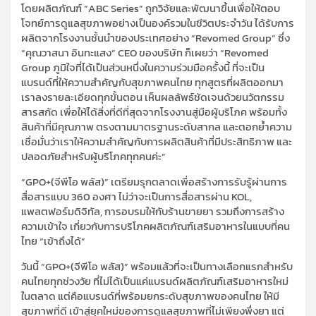
โดยผลิตภัณฑ์ “ABC Series” ถูกวิจัยและพัฒนาขึ้นเพื่อให้ตอบ
โจทย์การดูแลสุขภาพอย่างเป็นองค์รวมในชีวิตประจำวัน ได้รับการ
ผลิตจากโรงงานชั้นนำของประเทศอย่าง “Revomed Group” ซึ่ง
“คุณวาสนา อินทะแสง” CEO ของบริษัท ก็เผยว่า “Revomed
Group ภูมิใจที่ได้เป็นส่วนหนึ่งในความร่วมมือครั้งนี้ ที่จะเป็น
แบรนด์ที่ให้ความสำคัญกับสุขภาพคนไทย ทุกสูตรที่ผลิตออกมา
เราลงรายละเอียดทุกขั้นตอน เห็นผลลัพธ์ชัดเจนด้วยนวัตกรรม
สารสกัด เพื่อให้ได้สิ่งที่ดีที่สุดจากโรงงานสู่มือผู้บริโภค พร้อมทั้ง
สินค้าที่มีคุณภาพ ตรงตามมาตรฐานระดับสากล และตอกย้ำความ
เชื่อมั่นว่าเราให้ความสำคัญกับการผลิตสินค้าที่มีประสิทธิภาพ และ
ปลอดภัยสำหรับผู้บริโภคทุกคนค่ะ”
“GPO+(จีพีโอ พลัส)” เตรียมรุกตลาดเพื่อสร้างการรับรู้ผ่านการ
สื่อสารแบบ 360 องศา ไม่ว่าจะเป็นการสื่อสารผ่าน KOL,
แพลตฟอร์มดิจิทัล, การอบรมให้กับร้านขายยา รวมถึงการสร้าง
ความเข้าใจ เกี่ยวกับการบริโภคผลิตภัณฑ์เสริมอาหารในแบบที่คน
ไทย “เข้าถึงได้”
วันนี้ “GPO+(จีพีโอ พลัส)” พร้อมแล้วที่จะเป็นทางเลือกแรกสำหรับ
คนไทยทุกช่วงวัย ที่ไม่ได้เป็นแค่แบรนด์ผลิตภัณฑ์เสริมอาหารใหม่
ในตลาด แต่คือแบรนด์ที่พร้อมยกระดับสุขภาพของคนไทย ให้มี
สุขภาพที่ดี เข้าสู่ยุคใหม่ของการดูแลสุขภาพที่ไม่เพียงพึ่งยา แต่