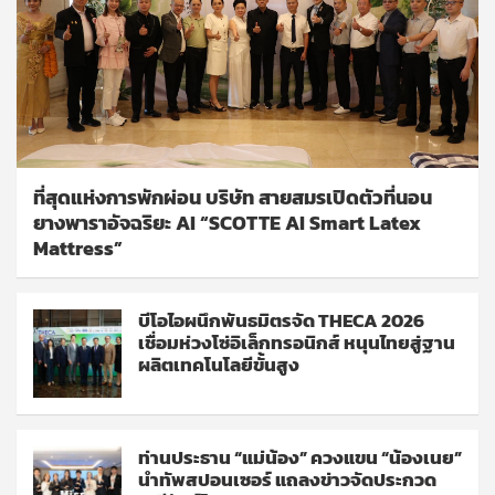
ที่สุดแห่งการพักผ่อน บริษัท สายสมรเปิดตัวที่นอน
ยางพาราอัจฉริยะ AI “SCOTTE AI Smart Latex
Mattress”
บีโอไอผนึกพันธมิตรจัด THECA 2026
เชื่อมห่วงโซ่อิเล็กทรอนิกส์ หนุนไทยสู่ฐาน
ผลิตเทคโนโลยีขั้นสูง
ท่านประธาน “แม่น้อง” ควงแขน “น้องเนย”
นำทัพสปอนเซอร์ แถลงข่าวจัดประกวด