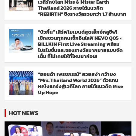
เวทีรักษ์โลก Miss & Mister Earth
Thailand 2026 ภายใต้แนวคิด
“REBIRTH” ชิงรางวัลรวมกว่า 1.7 ล้านบาท
“บิวกิ้น” เสิร์ฟโมเมนต์สุดเอ็กซ์คลูซีฟ!
เชิญชวนทุกคนเช็กอินไลฟ์ NEVO Q05 ×
BILLKIN First Live Streaming พร้อม
โปรโมชั่นและของรางวัลมากมายแบบจัด
เต็ม ที่ไม่เคยให้ที่ไหนมาก่อน!
“ฮอนด้า เพรชภรณ์” สวยสง่า คว้ามง
“Mrs. Thailand World 2026” ตัวแทน
หญิงแกร่งสู่เวทีโลก ภายใต้แนวคิด Rise
Up Hope
HOT NEWS