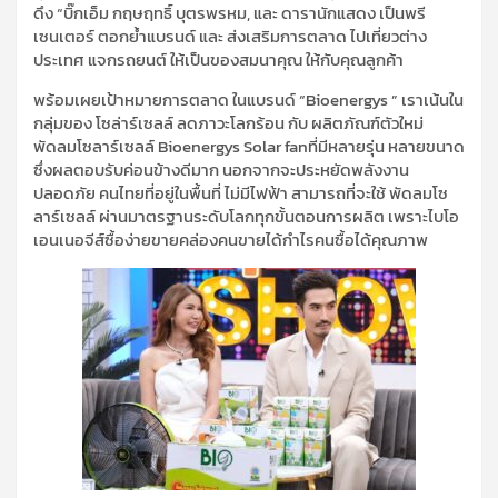
ดึง “บิ๊กเอ็ม กฤษฤทธิ์ บุตรพรหม, และ ดารานักแสดง เป็นพรี
เซนเตอร์ ตอกย้ำแบรนด์ และ ส่งเสริมการตลาด ไปเที่ยวต่าง
ประเทศ แจกรถยนต์ ให้เป็นของสมนาคุณ ให้กับคุณลูกค้า
พร้อมเผยเป้าหมายการตลาด ในแบรนด์ “Bioenergys ” เราเน้นใน
กลุ่มของ โซล่าร์เซลล์ ลดภาวะโลกร้อน กับ ผลิตภัณฑ์ตัวใหม่
พัดลมโซลาร์เซลล์ Bioenergys Solar fanที่มีหลายรุ่น หลายขนาด
ซึ่งผลตอบรับค่อนข้างดีมาก นอกจากจะประหยัดพลังงาน
ปลอดภัย คนไทยที่อยู่ในพื้นที่ ไม่มีไฟฟ้า สามารถที่จะใช้ พัดลมโซ
ลาร์เซลล์ ผ่านมาตรฐานระดับโลกทุกขั้นตอนการผลิต เพราะไบโอ
เอนเนอจีส์ซื้อง่ายขายคล่องคนขายได้กำไรคนซื้อได้คุณภาพ