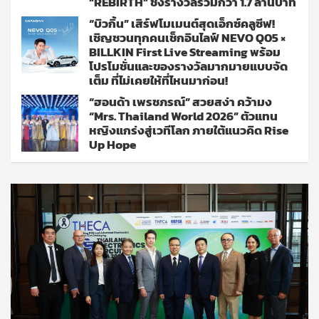
“REBIRTH” ชิงรางวัลรวมกว่า 1.7 ล้านบาท
“บิวกิ้น” เสิร์ฟโมเมนต์สุดเอ็กซ์คลูซีฟ!
เชิญชวนทุกคนเช็กอินไลฟ์ NEVO Q05 ×
BILLKIN First Live Streaming พร้อม
โปรโมชั่นและของรางวัลมากมายแบบจัด
เต็ม ที่ไม่เคยให้ที่ไหนมาก่อน!
“ฮอนด้า เพรชภรณ์” สวยสง่า คว้ามง
“Mrs. Thailand World 2026” ตัวแทน
หญิงแกร่งสู่เวทีโลก ภายใต้แนวคิด Rise
Up Hope