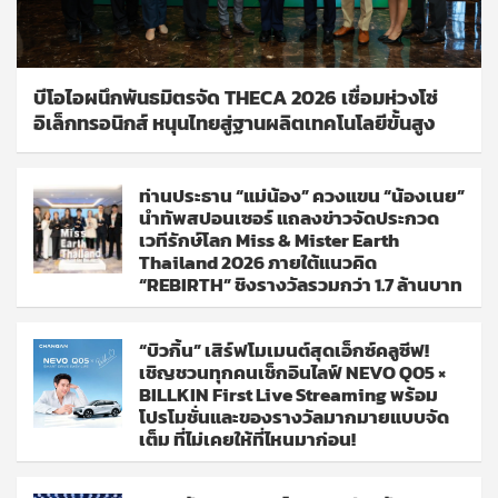
บีโอไอผนึกพันธมิตรจัด THECA 2026 เชื่อมห่วงโซ่
อิเล็กทรอนิกส์ หนุนไทยสู่ฐานผลิตเทคโนโลยีขั้นสูง
ท่านประธาน “แม่น้อง” ควงแขน “น้องเนย”
นำทัพสปอนเซอร์ แถลงข่าวจัดประกวด
เวทีรักษ์โลก Miss & Mister Earth
Thailand 2026 ภายใต้แนวคิด
“REBIRTH” ชิงรางวัลรวมกว่า 1.7 ล้านบาท
“บิวกิ้น” เสิร์ฟโมเมนต์สุดเอ็กซ์คลูซีฟ!
เชิญชวนทุกคนเช็กอินไลฟ์ NEVO Q05 ×
BILLKIN First Live Streaming พร้อม
โปรโมชั่นและของรางวัลมากมายแบบจัด
เต็ม ที่ไม่เคยให้ที่ไหนมาก่อน!