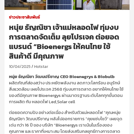
ข่าวประชาสัมพันธ์
หนุ่ย ธัญณิชา เจ้าแม่หลอดไฟ ทุ่มงบ
การตลาดจัดเต็ม ลุยโปรเจค ต่อยอด
แบรนด์ “Bioenergs ให้คนไทย ใช้
สินค้าดี มีคุณภาพ
10/04/2025
Hotstar
หนุ่ย ธัญณิชา วัฒนปรีชาญ CEO Bioenegrys & Biobulb
ผลิตภัณฑ์ส่องสว่าง ประหยัดพลังงาน ลดภาวะโลกร้อน อนุรักษ์
สิ่งแวดล้อม เผยโปรเจค 2568 ทุ่มงบการตลาด อยากให้คนไทย ใช้
ของดีมีคุณภาพ Bioenergys ผ่านมาตรฐานระดับโลกทุกขั้นตอน
การผลิต กับ หลอดไฟ Led,Solar cell
ต่อยอดความปัง อย่างต่อเนื่อง สำหรับตัวแม่หลอดไฟ “คุณหนุ่ย
ธัญณิชา วัฒนปรีชาญ หลังไปออกรายการ ”คุยแซ่บโชว์“ เผยจุด
เด่น กว่า 16 ปี ของ บริษัท “Bioenergys เราเน้นในเรื่องของ
คุณภาพ และราคาที่เหมาะสม โดยส่งเสริมกลยุทธ์ทางการตลาด