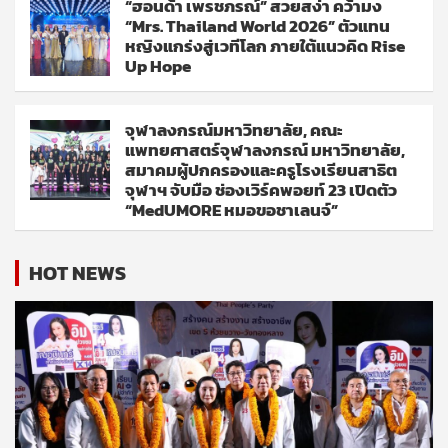
“ฮอนด้า เพรชภรณ์” สวยสง่า คว้ามง
“Mrs. Thailand World 2026” ตัวแทน
หญิงแกร่งสู่เวทีโลก ภายใต้แนวคิด Rise
Up Hope
จุฬาลงกรณ์มหาวิทยาลัย, คณะ
แพทยศาสตร์จุฬาลงกรณ์ มหาวิทยาลัย,
สมาคมผู้ปกครองและครูโรงเรียนสาธิต
จุฬาฯ จับมือ ช่องเวิร์คพอยท์ 23 เปิดตัว
“MedUMORE หมอขอชาเลนจ์”
HOT NEWS