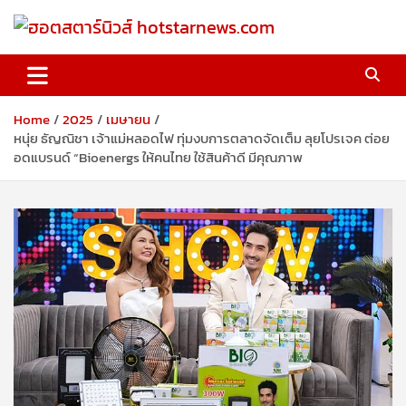
Skip
to
content
ฮอตสตาร์นิวส์ hotstarnews.com
Home
2025
เมษายน
หนุ่ย ธัญณิชา เจ้าแม่หลอดไฟ ทุ่มงบการตลาดจัดเต็ม ลุยโปรเจค ต่อย
อดแบรนด์ “Bioenergs ให้คนไทย ใช้สินค้าดี มีคุณภาพ