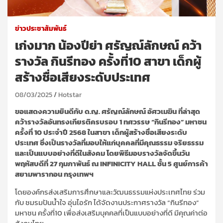
ข่าวประชาสัมพันธ์
เก่งมาก น้องปีย่า ศรัญณ์ลักษณ์ คว้า
รางวัล กินรีทอง ครั้งที่10 สาขา เด็กผู้
สร้างชื่อเสียงระดับประเทศ
08/03/2025
Hotstar
ขอแสดงความยินดีกับ ด.ญ. ศรัญณ์ลักษณ์ อัศวเมฆิน ที่ล่าสุด
คว้ารางวัลอันทรงเกียรติครบรอบ 1 ทศวรรษ “กินรีทอง” มหาชน
ครั้งที่ 10 ประจำปี 2568 ในสาขา เด็กผู้สร้างชื่อเสียงระดับ
ประเทศ ซึ่งเป็นรางวัลที่มอบให้แก่บุคคลที่มีคุณธรรม จริยธรรม
และเป็นแบบอย่างที่ดีในสังคม โดยพิธีมอบรางวัลจัดขึ้นวัน
พฤหัสบดีที่ 27 กุมภาพันธ์ ณ INFINICITY HALL ชั้น 5 ศูนย์การค้า
สยามพารากอน กรุงเทพฯ
โดยองค์กรส่งเสริมการศึกษาและวัฒนธรรมแห่งประเทศไทย ร่วม
กับ ชมรมปันน้ำใจ อุ่นไอรัก ได้จัดงานประกาศรางวัล “กินรีทอง”
มหาชน ครั้งที่10 เพื่อส่งเสริมบุคคลที่เป็นแบบอย่างที่ดี มีคุณค่าต่อ