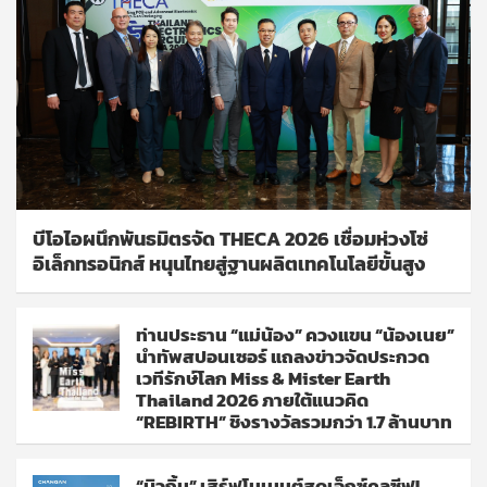
บีโอไอผนึกพันธมิตรจัด THECA 2026 เชื่อมห่วงโซ่
อิเล็กทรอนิกส์ หนุนไทยสู่ฐานผลิตเทคโนโลยีขั้นสูง
ท่านประธาน “แม่น้อง” ควงแขน “น้องเนย”
นำทัพสปอนเซอร์ แถลงข่าวจัดประกวด
เวทีรักษ์โลก Miss & Mister Earth
Thailand 2026 ภายใต้แนวคิด
“REBIRTH” ชิงรางวัลรวมกว่า 1.7 ล้านบาท
“บิวกิ้น” เสิร์ฟโมเมนต์สุดเอ็กซ์คลูซีฟ!