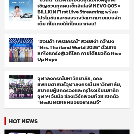
เชิญชวนทุกคนเช็กอินไลฟ์ NEVO Q05 ×
BILLKIN First Live Streaming พร้อม
โปรโมชั่นและของรางวัลมากมายแบบจัด
เต็ม ที่ไม่เคยให้ที่ไหนมาก่อน!
“ฮอนด้า เพรชภรณ์” สวยสง่า คว้ามง
“Mrs. Thailand World 2026” ตัวแทน
หญิงแกร่งสู่เวทีโลก ภายใต้แนวคิด Rise
Up Hope
จุฬาลงกรณ์มหาวิทยาลัย, คณะ
แพทยศาสตร์จุฬาลงกรณ์ มหาวิทยาลัย,
สมาคมผู้ปกครองและครูโรงเรียนสาธิต
จุฬาฯ จับมือ ช่องเวิร์คพอยท์ 23 เปิดตัว
“MedUMORE หมอขอชาเลนจ์”
HOT NEWS