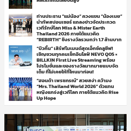
ท่านประธาน “แม่น้อง” ควงแขน “น้องเนย”
นำทัพสปอนเซอร์ แถลงข่าวจัดประกวด
เวทีรักษ์โลก Miss & Mister Earth
Thailand 2026 ภายใต้แนวคิด
“REBIRTH” ชิงรางวัลรวมกว่า 1.7 ล้านบาท
“บิวกิ้น” เสิร์ฟโมเมนต์สุดเอ็กซ์คลูซีฟ!
เชิญชวนทุกคนเช็กอินไลฟ์ NEVO Q05 ×
BILLKIN First Live Streaming พร้อม
โปรโมชั่นและของรางวัลมากมายแบบจัด
เต็ม ที่ไม่เคยให้ที่ไหนมาก่อน!
“ฮอนด้า เพรชภรณ์” สวยสง่า คว้ามง
“Mrs. Thailand World 2026” ตัวแทน
หญิงแกร่งสู่เวทีโลก ภายใต้แนวคิด Rise
Up Hope