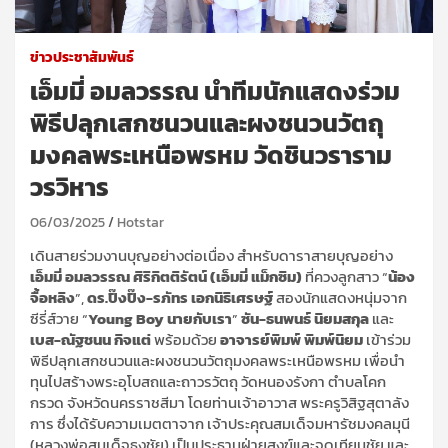
ข่าวประชาสัมพันธ์
เอ็มมี่ อมลวรรณ นำทีมนักแสดงร่วม
พิธีปลุกเสกชนวนและผงชนวนวัตถุ
มงคลพระเหนือพรหม วัดชินวราราม
วรวิหาร
06/03/2025
Hotstar
เดินสายร่วมงานบุญอย่างต่อเนื่อง สำหรับดาราสายบุญอย่าง
เอ็มมี่ อมลวรรณ ศิริกิตติรัตน์ (เอ็มมี่ แม็กซิม)
ที่ควงลูกสาว “
น้อง
จื้อหลิง
”,
ดร.ปิ๊งปิ๊ง-รภัทร เอกนิธิเศรษฐ์
สองนักแสดงหนุ่มจาก
ซีรี่ส์วาย “
Young Boy นายกับเรา
”
ซัน-ธนพนธ์ นิยมสกุล
และ
เบส-ณัฐชนน กิจแต่
พร้อมด้วย
อาจารย์พิมพ์ พิมพ์นิยม
เข้าร่วม
พิธีปลุกเสกชนวนและผงชนวนวัตถุมงคลพระเหนือพรหม เพื่อนำ
ทุนไปสร้างพระอุโบสถและถาวรวัตถุ วัดหนองรังกา ตำบลโคก
กรวด จังหวัดนครราชสีมา โดยท่านเจ้าอาวาส พระครูวิสิฐสุตาลัง
การ ซึ่งได้รับความเมตตาจาก เจ้าประคุณสมเด็จมหารัชมงคลมุนี
(หลวงพ่อสมเด็จธงชัย) เป็นประธานฝ่ายสงฆ์และจุดเทียนชัย และ