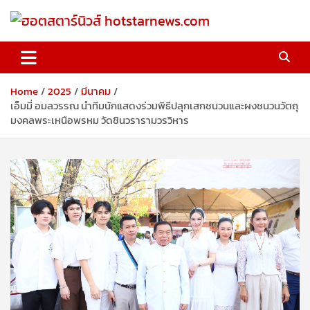
Skip
to
content
ฮอตสตาร์นิวส์ hotstarnews.com
Home
2025
มีนาคม
เอ็มมี่ อมลวรรณ นำทีมนักแสดงร่วมพิธีปลุกเสกชนวนและผงชนวนวัตถุ
มงคลพระเหนือพรหม วัดชินวรารามวรวิหาร