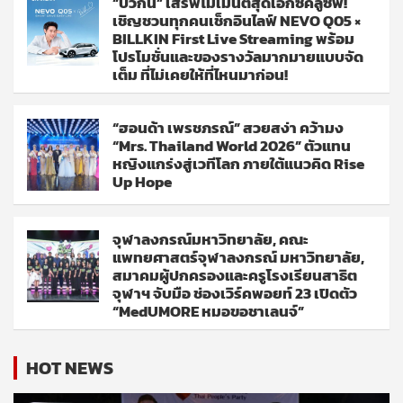
“บิวกิ้น” เสิร์ฟโมเมนต์สุดเอ็กซ์คลูซีฟ!
เชิญชวนทุกคนเช็กอินไลฟ์ NEVO Q05 ×
BILLKIN First Live Streaming พร้อม
โปรโมชั่นและของรางวัลมากมายแบบจัด
เต็ม ที่ไม่เคยให้ที่ไหนมาก่อน!
“ฮอนด้า เพรชภรณ์” สวยสง่า คว้ามง
“Mrs. Thailand World 2026” ตัวแทน
หญิงแกร่งสู่เวทีโลก ภายใต้แนวคิด Rise
Up Hope
จุฬาลงกรณ์มหาวิทยาลัย, คณะ
แพทยศาสตร์จุฬาลงกรณ์ มหาวิทยาลัย,
สมาคมผู้ปกครองและครูโรงเรียนสาธิต
จุฬาฯ จับมือ ช่องเวิร์คพอยท์ 23 เปิดตัว
“MedUMORE หมอขอชาเลนจ์”
HOT NEWS