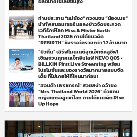
ผลิตเทคโนโลยีขั้นสูง
ท่านประธาน “แม่น้อง” ควงแขน “น้องเนย”
นำทัพสปอนเซอร์ แถลงข่าวจัดประกวด
เวทีรักษ์โลก Miss & Mister Earth
Thailand 2026 ภายใต้แนวคิด
“REBIRTH” ชิงรางวัลรวมกว่า 1.7 ล้านบาท
“บิวกิ้น” เสิร์ฟโมเมนต์สุดเอ็กซ์คลูซีฟ!
เชิญชวนทุกคนเช็กอินไลฟ์ NEVO Q05 ×
BILLKIN First Live Streaming พร้อม
โปรโมชั่นและของรางวัลมากมายแบบจัด
เต็ม ที่ไม่เคยให้ที่ไหนมาก่อน!
“ฮอนด้า เพรชภรณ์” สวยสง่า คว้ามง
“Mrs. Thailand World 2026” ตัวแทน
หญิงแกร่งสู่เวทีโลก ภายใต้แนวคิด Rise
Up Hope