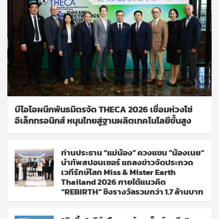
บีโอไอผนึกพันธมิตรจัด THECA 2026 เชื่อมห่วงโซ่
อิเล็กทรอนิกส์ หนุนไทยสู่ฐานผลิตเทคโนโลยีขั้นสูง
ท่านประธาน “แม่น้อง” ควงแขน “น้องเนย”
นำทัพสปอนเซอร์ แถลงข่าวจัดประกวด
เวทีรักษ์โลก Miss & Mister Earth
Thailand 2026 ภายใต้แนวคิด
“REBIRTH” ชิงรางวัลรวมกว่า 1.7 ล้านบาท