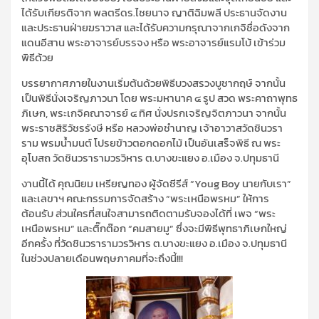
ได้รับเกียรติจาก พลตรีดร.ไชยนาจ ญาติฉิมพลี ประธานจัดงาน
และประธานฝ่ายฆราวาส และได้รับความกรุณาจากเกจิชื่อดังจาก
แดนอีสาน พระอาจารย์บรรจง หรือ พระอาจารย์แรมโบ้ เข้าร่วม
พิธีด้วย
บรรยากาศภายในงานเริ่มต้นด้วยพิธีบวงสรวงบูชากฤษ์ จากนั้น
เป็นพิธีนั่งเจริญภาวนา โดย พระมหานาค ๔ รูป สวด พระคาถาพุทธ
ภิเษก, พระเกจิคณาจารย์ ๔ ทิศ นั่งปรกเจริญจิตภาวนา จากนั้น
พระราชสิริวัชรรังษี หรือ หลวงพ่อชำนาญ เจ้าอาวาสวัดชินวรา
ราม พรมน้ำมนต์ โปรยข้าวตอกดอกไม้ เป็นอันเสร็จพิธี ณ พระ
อุโบสถ วัดชินวรารามวรวิหาร ต.บางขะแยง อ.เมือง จ.ปทุมธานี
งานนี้ได้ คุณนิยม เหรียญทอง ผู้จัดซีรีส์ “Youg Boy นายกับเรา”
และเลขาฯ คณะกรรมการจัดสร้าง “พระเหนือพรหม” ให้การ
ต้อนรับ ส่วนใครที่สนใจสามารถติดตามรับจองได้ที่ เพจ “พระ
เหนือพรหม” และติ๊กต๊อก “คมสายมู” ซึ่งจะมีพิธีพุทธาภิเษกใหญ่
อีกครั้ง ที่วัดชินวรารามวรวิหาร ต.บางขะแยง อ.เมือง จ.ปทุมธานี
ในช่วงปลายเดือนพฤษภาคมที่จะถึงนี้!!!