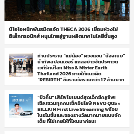
บีโอไอผนึกพันธมิตรจัด THECA 2026 เชื่อมห่วงโซ่
อิเล็กทรอนิกส์ หนุนไทยสู่ฐานผลิตเทคโนโลยีขั้นสูง
ท่านประธาน “แม่น้อง” ควงแขน “น้องเนย”
นำทัพสปอนเซอร์ แถลงข่าวจัดประกวด
เวทีรักษ์โลก Miss & Mister Earth
Thailand 2026 ภายใต้แนวคิด
“REBIRTH” ชิงรางวัลรวมกว่า 1.7 ล้านบาท
“บิวกิ้น” เสิร์ฟโมเมนต์สุดเอ็กซ์คลูซีฟ!
เชิญชวนทุกคนเช็กอินไลฟ์ NEVO Q05 ×
BILLKIN First Live Streaming พร้อม
โปรโมชั่นและของรางวัลมากมายแบบจัด
เต็ม ที่ไม่เคยให้ที่ไหนมาก่อน!