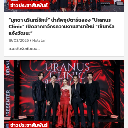
ข่าวประชาสัมพันธ์
“มุกดา นรินทร์รักษ์” นำทัพซุปตาร์ฉลอง “Uranus
Clinic” เปิดอาณาจักรความงามสาขาใหม่ “เซ็นทรัล
แจ้งวัฒนะ” ​
19/03/2026
Hotstar
​สวยสับรับซัมเมอ…
ข่าวประชาสัมพันธ์