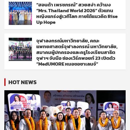
“ฮอนด้า เพรชภรณ์” สวยสง่า คว้ามง
“Mrs. Thailand World 2026” ตัวแทน
หญิงแกร่งสู่เวทีโลก ภายใต้แนวคิด Rise
Up Hope
จุฬาลงกรณ์มหาวิทยาลัย, คณะ
แพทยศาสตร์จุฬาลงกรณ์ มหาวิทยาลัย,
สมาคมผู้ปกครองและครูโรงเรียนสาธิต
จุฬาฯ จับมือ ช่องเวิร์คพอยท์ 23 เปิดตัว
“MedUMORE หมอขอชาเลนจ์”
HOT NEWS