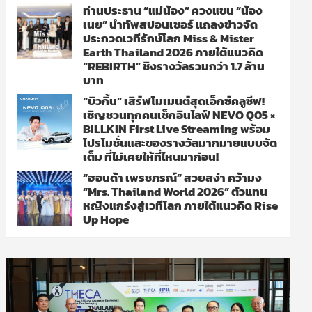
ท่านประธาน “แม่น้อง” ควงแขน “น้อง
เนย” นำทัพสปอนเซอร์ แถลงข่าวจัด
ประกวดเวทีรักษ์โลก Miss & Mister
Earth Thailand 2026 ภายใต้แนวคิด
“REBIRTH” ชิงรางวัลรวมกว่า 1.7 ล้าน
บาท
“บิวกิ้น” เสิร์ฟโมเมนต์สุดเอ็กซ์คลูซีฟ!
เชิญชวนทุกคนเช็กอินไลฟ์ NEVO Q05 ×
BILLKIN First Live Streaming พร้อม
โปรโมชั่นและของรางวัลมากมายแบบจัด
เต็ม ที่ไม่เคยให้ที่ไหนมาก่อน!
“ฮอนด้า เพรชภรณ์” สวยสง่า คว้ามง
“Mrs. Thailand World 2026” ตัวแทน
หญิงแกร่งสู่เวทีโลก ภายใต้แนวคิด Rise
Up Hope