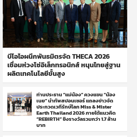
บีโอไอผนึกพันธมิตรจัด THECA 2026
เชื่อมห่วงโซ่อิเล็กทรอนิกส์ หนุนไทยสู่ฐาน
ผลิตเทคโนโลยีขั้นสูง
ท่านประธาน “แม่น้อง” ควงแขน “น้อง
เนย” นำทัพสปอนเซอร์ แถลงข่าวจัด
ประกวดเวทีรักษ์โลก Miss & Mister
Earth Thailand 2026 ภายใต้แนวคิด
“REBIRTH” ชิงรางวัลรวมกว่า 1.7 ล้าน
บาท