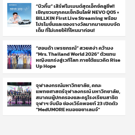
“บิวกิ้น” เสิร์ฟโมเมนต์สุดเอ็กซ์คลูซีฟ!
เชิญชวนทุกคนเช็กอินไลฟ์ NEVO Q05 ×
BILLKIN First Live Streaming พร้อม
โปรโมชั่นและของรางวัลมากมายแบบจัด
เต็ม ที่ไม่เคยให้ที่ไหนมาก่อน!
“ฮอนด้า เพรชภรณ์” สวยสง่า คว้ามง
“Mrs. Thailand World 2026” ตัวแทน
หญิงแกร่งสู่เวทีโลก ภายใต้แนวคิด Rise
Up Hope
จุฬาลงกรณ์มหาวิทยาลัย, คณะ
แพทยศาสตร์จุฬาลงกรณ์ มหาวิทยาลัย,
สมาคมผู้ปกครองและครูโรงเรียนสาธิต
จุฬาฯ จับมือ ช่องเวิร์คพอยท์ 23 เปิดตัว
“MedUMORE หมอขอชาเลนจ์”