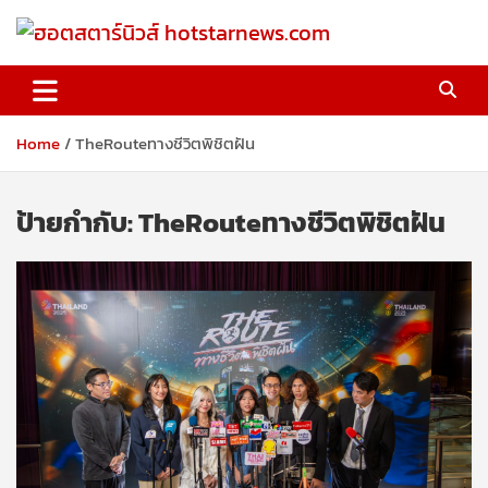
Skip
to
content
ฮอตสตาร์นิวส์ hotstarnews.com
Home
TheRouteทางชีวิตพิชิตฝัน
ป้ายกำกับ:
TheRouteทางชีวิตพิชิตฝัน