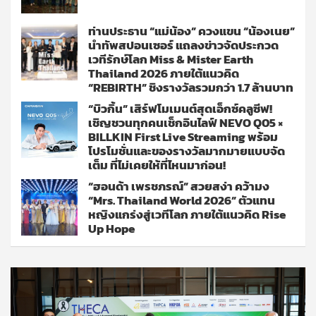
ท่านประธาน “แม่น้อง” ควงแขน “น้องเนย”
นำทัพสปอนเซอร์ แถลงข่าวจัดประกวด
เวทีรักษ์โลก Miss & Mister Earth
Thailand 2026 ภายใต้แนวคิด
“REBIRTH” ชิงรางวัลรวมกว่า 1.7 ล้านบาท
“บิวกิ้น” เสิร์ฟโมเมนต์สุดเอ็กซ์คลูซีฟ!
เชิญชวนทุกคนเช็กอินไลฟ์ NEVO Q05 ×
BILLKIN First Live Streaming พร้อม
โปรโมชั่นและของรางวัลมากมายแบบจัด
เต็ม ที่ไม่เคยให้ที่ไหนมาก่อน!
“ฮอนด้า เพรชภรณ์” สวยสง่า คว้ามง
“Mrs. Thailand World 2026” ตัวแทน
หญิงแกร่งสู่เวทีโลก ภายใต้แนวคิด Rise
Up Hope