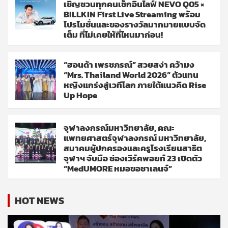
เชิญชวนทุกคนเช็กอินไลฟ์ NEVO Q05 ×
BILLKIN First Live Streaming พร้อม
โปรโมชั่นและของรางวัลมากมายแบบจัด
เต็ม ที่ไม่เคยให้ที่ไหนมาก่อน!
“ฮอนด้า เพรชภรณ์” สวยสง่า คว้ามง
“Mrs. Thailand World 2026” ตัวแทน
หญิงแกร่งสู่เวทีโลก ภายใต้แนวคิด Rise
Up Hope
จุฬาลงกรณ์มหาวิทยาลัย, คณะ
แพทยศาสตร์จุฬาลงกรณ์ มหาวิทยาลัย,
สมาคมผู้ปกครองและครูโรงเรียนสาธิต
จุฬาฯ จับมือ ช่องเวิร์คพอยท์ 23 เปิดตัว
“MedUMORE หมอขอชาเลนจ์”
HOT NEWS