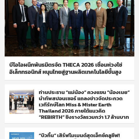
บีโอไอผนึกพันธมิตรจัด THECA 2026 เชื่อมห่วงโซ่
อิเล็กทรอนิกส์ หนุนไทยสู่ฐานผลิตเทคโนโลยีขั้นสูง
ท่านประธาน “แม่น้อง” ควงแขน “น้องเนย”
นำทัพสปอนเซอร์ แถลงข่าวจัดประกวด
เวทีรักษ์โลก Miss & Mister Earth
Thailand 2026 ภายใต้แนวคิด
“REBIRTH” ชิงรางวัลรวมกว่า 1.7 ล้านบาท
“บิวกิ้น” เสิร์ฟโมเมนต์สุดเอ็กซ์คลูซีฟ!