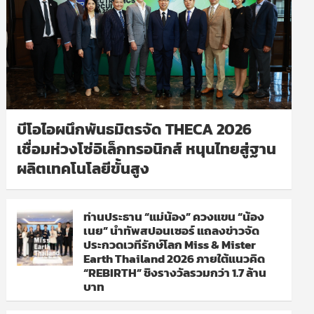
บีโอไอผนึกพันธมิตรจัด THECA 2026
เชื่อมห่วงโซ่อิเล็กทรอนิกส์ หนุนไทยสู่ฐาน
ผลิตเทคโนโลยีขั้นสูง
ท่านประธาน “แม่น้อง” ควงแขน “น้อง
เนย” นำทัพสปอนเซอร์ แถลงข่าวจัด
ประกวดเวทีรักษ์โลก Miss & Mister
Earth Thailand 2026 ภายใต้แนวคิด
“REBIRTH” ชิงรางวัลรวมกว่า 1.7 ล้าน
บาท