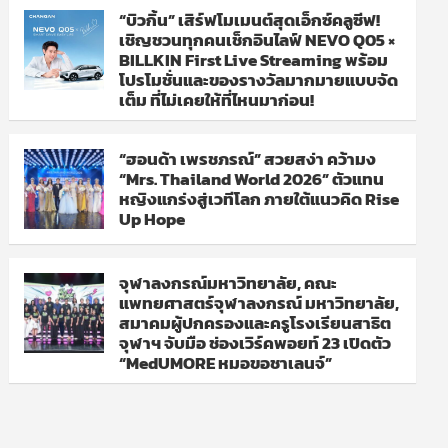
“บิวกิ้น” เสิร์ฟโมเมนต์สุดเอ็กซ์คลูซีฟ!
เชิญชวนทุกคนเช็กอินไลฟ์ NEVO Q05 ×
BILLKIN First Live Streaming พร้อม
โปรโมชั่นและของรางวัลมากมายแบบจัด
เต็ม ที่ไม่เคยให้ที่ไหนมาก่อน!
“ฮอนด้า เพรชภรณ์” สวยสง่า คว้ามง
“Mrs. Thailand World 2026” ตัวแทน
หญิงแกร่งสู่เวทีโลก ภายใต้แนวคิด Rise
Up Hope
จุฬาลงกรณ์มหาวิทยาลัย, คณะ
แพทยศาสตร์จุฬาลงกรณ์ มหาวิทยาลัย,
สมาคมผู้ปกครองและครูโรงเรียนสาธิต
จุฬาฯ จับมือ ช่องเวิร์คพอยท์ 23 เปิดตัว
“MedUMORE หมอขอชาเลนจ์”