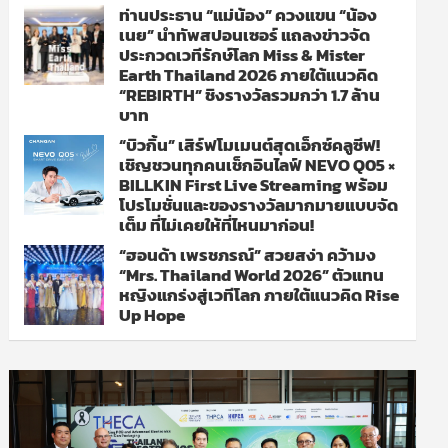
ท่านประธาน “แม่น้อง” ควงแขน “น้อง
เนย” นำทัพสปอนเซอร์ แถลงข่าวจัด
ประกวดเวทีรักษ์โลก Miss & Mister
Earth Thailand 2026 ภายใต้แนวคิด
“REBIRTH” ชิงรางวัลรวมกว่า 1.7 ล้าน
บาท
“บิวกิ้น” เสิร์ฟโมเมนต์สุดเอ็กซ์คลูซีฟ!
เชิญชวนทุกคนเช็กอินไลฟ์ NEVO Q05 ×
BILLKIN First Live Streaming พร้อม
โปรโมชั่นและของรางวัลมากมายแบบจัด
เต็ม ที่ไม่เคยให้ที่ไหนมาก่อน!
“ฮอนด้า เพรชภรณ์” สวยสง่า คว้ามง
“Mrs. Thailand World 2026” ตัวแทน
หญิงแกร่งสู่เวทีโลก ภายใต้แนวคิด Rise
Up Hope