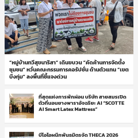
“หมู่บ้านทวีสุขนาริสา” เดินขบวน “คัดค้านการจัดตั้ง
ชุมชน” หวั่นคณะกรรมการคอรัปชั่น ด้านตัวแทน “เขต
บึงกุ่ม” ลงพื้นที่ชี้แจงด่วน
ที่สุดแห่งการพักผ่อน บริษัท สายสมรเปิด
ตัวที่นอนยางพาราอัจฉริยะ AI “SCOTTE
AI Smart Latex Mattress”
บีโอไอผนึกพันธมิตรจัด THECA 2026