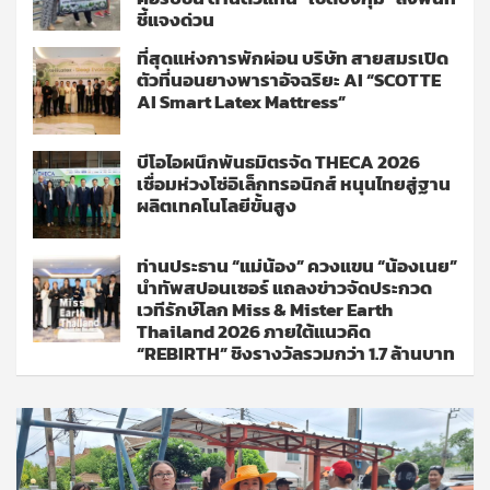
ชี้แจงด่วน
ที่สุดแห่งการพักผ่อน บริษัท สายสมรเปิด
ตัวที่นอนยางพาราอัจฉริยะ AI “SCOTTE
AI Smart Latex Mattress”
บีโอไอผนึกพันธมิตรจัด THECA 2026
เชื่อมห่วงโซ่อิเล็กทรอนิกส์ หนุนไทยสู่ฐาน
ผลิตเทคโนโลยีขั้นสูง
ท่านประธาน “แม่น้อง” ควงแขน “น้องเนย”
นำทัพสปอนเซอร์ แถลงข่าวจัดประกวด
เวทีรักษ์โลก Miss & Mister Earth
Thailand 2026 ภายใต้แนวคิด
“REBIRTH” ชิงรางวัลรวมกว่า 1.7 ล้านบาท