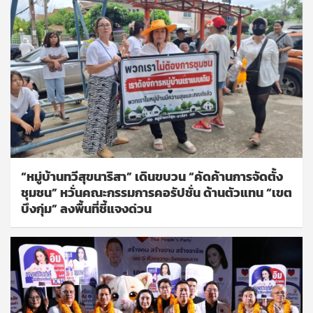
“หมู่บ้านทวีสุขนาริสา” เดินขบวน “คัดค้านการจัดตั้ง
ชุมชน” หวั่นคณะกรรมการคอรัปชั่น ด้านตัวแทน “เขต
บึงกุ่ม” ลงพื้นที่ชี้แจงด่วน