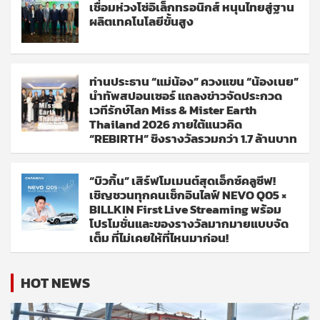
เชื่อมห่วงโซ่อิเล็กทรอนิกส์ หนุนไทยสู่ฐาน
ผลิตเทคโนโลยีขั้นสูง
ท่านประธาน “แม่น้อง” ควงแขน “น้องเนย”
นำทัพสปอนเซอร์ แถลงข่าวจัดประกวด
เวทีรักษ์โลก Miss & Mister Earth
Thailand 2026 ภายใต้แนวคิด
“REBIRTH” ชิงรางวัลรวมกว่า 1.7 ล้านบาท
“บิวกิ้น” เสิร์ฟโมเมนต์สุดเอ็กซ์คลูซีฟ!
เชิญชวนทุกคนเช็กอินไลฟ์ NEVO Q05 ×
BILLKIN First Live Streaming พร้อม
โปรโมชั่นและของรางวัลมากมายแบบจัด
เต็ม ที่ไม่เคยให้ที่ไหนมาก่อน!
HOT NEWS