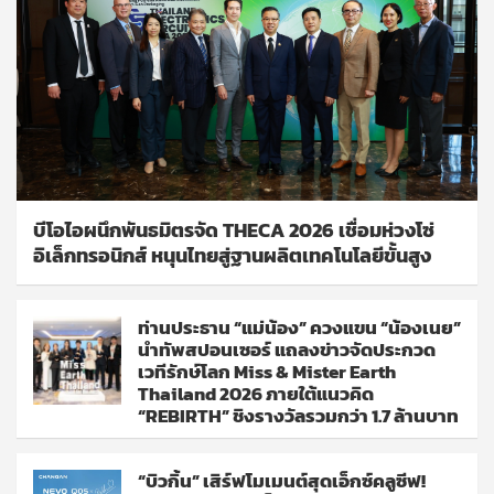
บีโอไอผนึกพันธมิตรจัด THECA 2026 เชื่อมห่วงโซ่
อิเล็กทรอนิกส์ หนุนไทยสู่ฐานผลิตเทคโนโลยีขั้นสูง
ท่านประธาน “แม่น้อง” ควงแขน “น้องเนย”
นำทัพสปอนเซอร์ แถลงข่าวจัดประกวด
เวทีรักษ์โลก Miss & Mister Earth
Thailand 2026 ภายใต้แนวคิด
“REBIRTH” ชิงรางวัลรวมกว่า 1.7 ล้านบาท
“บิวกิ้น” เสิร์ฟโมเมนต์สุดเอ็กซ์คลูซีฟ!