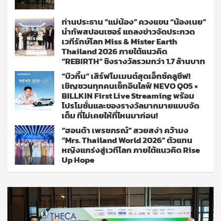
ท่านประธาน “แม่น้อง” ควงแขน “น้องเนย”
นำทัพสปอนเซอร์ แถลงข่าวจัดประกวด
เวทีรักษ์โลก Miss & Mister Earth
Thailand 2026 ภายใต้แนวคิด
“REBIRTH” ชิงรางวัลรวมกว่า 1.7 ล้านบาท
“บิวกิ้น” เสิร์ฟโมเมนต์สุดเอ็กซ์คลูซีฟ!
เชิญชวนทุกคนเช็กอินไลฟ์ NEVO Q05 ×
BILLKIN First Live Streaming พร้อม
โปรโมชั่นและของรางวัลมากมายแบบจัด
เต็ม ที่ไม่เคยให้ที่ไหนมาก่อน!
“ฮอนด้า เพรชภรณ์” สวยสง่า คว้ามง
“Mrs. Thailand World 2026” ตัวแทน
หญิงแกร่งสู่เวทีโลก ภายใต้แนวคิด Rise
Up Hope