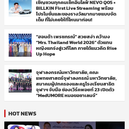
เชิญชวนทุกคนเช็กอินไลฟ์ NEVO Q05 ×
BILLKIN First Live Streaming พร้อม
โปรโมชั่นและของรางวัลมากมายแบบจัด
เต็ม ที่ไม่เคยให้ที่ไหนมาก่อน!
“ฮอนด้า เพรชภรณ์” สวยสง่า คว้ามง
“Mrs. Thailand World 2026” ตัวแทน
หญิงแกร่งสู่เวทีโลก ภายใต้แนวคิด Rise
Up Hope
จุฬาลงกรณ์มหาวิทยาลัย, คณะ
แพทยศาสตร์จุฬาลงกรณ์ มหาวิทยาลัย,
สมาคมผู้ปกครองและครูโรงเรียนสาธิต
จุฬาฯ จับมือ ช่องเวิร์คพอยท์ 23 เปิดตัว
“MedUMORE หมอขอชาเลนจ์”
HOT NEWS