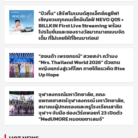
“บิวกิ้น” เสิร์ฟโมเมนต์สุดเอ็กซ์คลูซีฟ!
เชิญชวนทุกคนเช็กอินไลฟ์ NEVO Q05 ×
BILLKIN First Live Streaming พร้อม
โปรโมชั่นและของรางวัลมากมายแบบจัด
เต็ม ที่ไม่เคยให้ที่ไหนมาก่อน!
“ฮอนด้า เพรชภรณ์” สวยสง่า คว้ามง
“Mrs. Thailand World 2026” ตัวแทน
หญิงแกร่งสู่เวทีโลก ภายใต้แนวคิด Rise
Up Hope
จุฬาลงกรณ์มหาวิทยาลัย, คณะ
แพทยศาสตร์จุฬาลงกรณ์ มหาวิทยาลัย,
สมาคมผู้ปกครองและครูโรงเรียนสาธิต
จุฬาฯ จับมือ ช่องเวิร์คพอยท์ 23 เปิดตัว
“MedUMORE หมอขอชาเลนจ์”