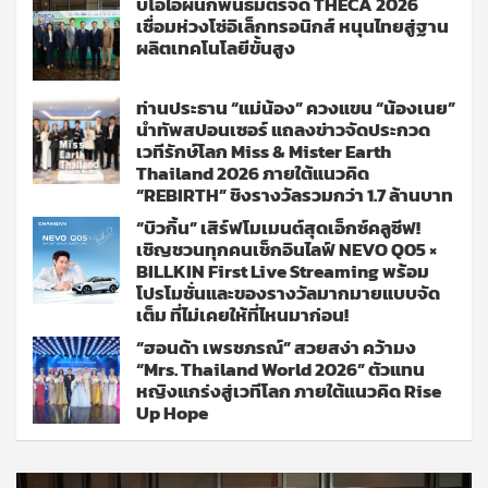
บีโอไอผนึกพันธมิตรจัด THECA 2026
เชื่อมห่วงโซ่อิเล็กทรอนิกส์ หนุนไทยสู่ฐาน
ผลิตเทคโนโลยีขั้นสูง
ท่านประธาน “แม่น้อง” ควงแขน “น้องเนย”
นำทัพสปอนเซอร์ แถลงข่าวจัดประกวด
เวทีรักษ์โลก Miss & Mister Earth
Thailand 2026 ภายใต้แนวคิด
“REBIRTH” ชิงรางวัลรวมกว่า 1.7 ล้านบาท
“บิวกิ้น” เสิร์ฟโมเมนต์สุดเอ็กซ์คลูซีฟ!
เชิญชวนทุกคนเช็กอินไลฟ์ NEVO Q05 ×
BILLKIN First Live Streaming พร้อม
โปรโมชั่นและของรางวัลมากมายแบบจัด
เต็ม ที่ไม่เคยให้ที่ไหนมาก่อน!
“ฮอนด้า เพรชภรณ์” สวยสง่า คว้ามง
“Mrs. Thailand World 2026” ตัวแทน
หญิงแกร่งสู่เวทีโลก ภายใต้แนวคิด Rise
Up Hope