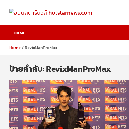
Skip
to
content
ฮอตสตาร์นิวส์
HOME
hotstarnews.com
Home
RevixManProMax
ป้ายกำกับ:
RevixManProMax