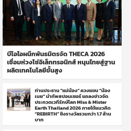
บีโอไอผนึกพันธมิตรจัด THECA 2026
เชื่อมห่วงโซ่อิเล็กทรอนิกส์ หนุนไทยสู่ฐาน
ผลิตเทคโนโลยีขั้นสูง
ท่านประธาน “แม่น้อง” ควงแขน “น้อง
เนย” นำทัพสปอนเซอร์ แถลงข่าวจัด
ประกวดเวทีรักษ์โลก Miss & Mister
Earth Thailand 2026 ภายใต้แนวคิด
“REBIRTH” ชิงรางวัลรวมกว่า 1.7 ล้าน
บาท