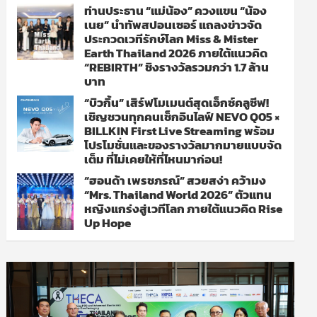
ท่านประธาน “แม่น้อง” ควงแขน “น้อง
เนย” นำทัพสปอนเซอร์ แถลงข่าวจัด
ประกวดเวทีรักษ์โลก Miss & Mister
Earth Thailand 2026 ภายใต้แนวคิด
“REBIRTH” ชิงรางวัลรวมกว่า 1.7 ล้าน
บาท
“บิวกิ้น” เสิร์ฟโมเมนต์สุดเอ็กซ์คลูซีฟ!
เชิญชวนทุกคนเช็กอินไลฟ์ NEVO Q05 ×
BILLKIN First Live Streaming พร้อม
โปรโมชั่นและของรางวัลมากมายแบบจัด
เต็ม ที่ไม่เคยให้ที่ไหนมาก่อน!
“ฮอนด้า เพรชภรณ์” สวยสง่า คว้ามง
“Mrs. Thailand World 2026” ตัวแทน
หญิงแกร่งสู่เวทีโลก ภายใต้แนวคิด Rise
Up Hope