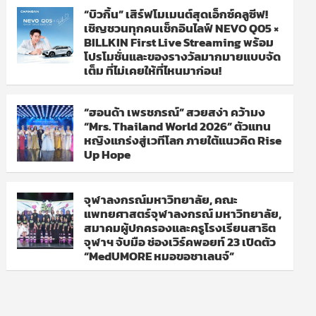
“บิวกิ้น” เสิร์ฟโมเมนต์สุดเอ็กซ์คลูซีฟ!
เชิญชวนทุกคนเช็กอินไลฟ์ NEVO Q05 ×
BILLKIN First Live Streaming พร้อม
โปรโมชั่นและของรางวัลมากมายแบบจัด
เต็ม ที่ไม่เคยให้ที่ไหนมาก่อน!
“ฮอนด้า เพรชภรณ์” สวยสง่า คว้ามง
“Mrs. Thailand World 2026” ตัวแทน
หญิงแกร่งสู่เวทีโลก ภายใต้แนวคิด Rise
Up Hope
จุฬาลงกรณ์มหาวิทยาลัย, คณะ
แพทยศาสตร์จุฬาลงกรณ์ มหาวิทยาลัย,
สมาคมผู้ปกครองและครูโรงเรียนสาธิต
จุฬาฯ จับมือ ช่องเวิร์คพอยท์ 23 เปิดตัว
“MedUMORE หมอขอชาเลนจ์”