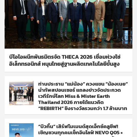
บีโอไอผนึกพันธมิตรจัด THECA 2026 เชื่อมห่วงโซ่
อิเล็กทรอนิกส์ หนุนไทยสู่ฐานผลิตเทคโนโลยีขั้นสูง
ท่านประธาน “แม่น้อง” ควงแขน “น้องเนย”
นำทัพสปอนเซอร์ แถลงข่าวจัดประกวด
เวทีรักษ์โลก Miss & Mister Earth
Thailand 2026 ภายใต้แนวคิด
“REBIRTH” ชิงรางวัลรวมกว่า 1.7 ล้านบาท
“บิวกิ้น” เสิร์ฟโมเมนต์สุดเอ็กซ์คลูซีฟ!
เชิญชวนทุกคนเช็กอินไลฟ์ NEVO Q05 ×