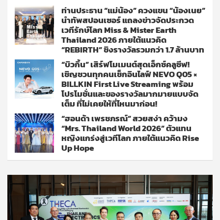
ท่านประธาน “แม่น้อง” ควงแขน “น้องเนย”
นำทัพสปอนเซอร์ แถลงข่าวจัดประกวด
เวทีรักษ์โลก Miss & Mister Earth
Thailand 2026 ภายใต้แนวคิด
“REBIRTH” ชิงรางวัลรวมกว่า 1.7 ล้านบาท
“บิวกิ้น” เสิร์ฟโมเมนต์สุดเอ็กซ์คลูซีฟ!
เชิญชวนทุกคนเช็กอินไลฟ์ NEVO Q05 ×
BILLKIN First Live Streaming พร้อม
โปรโมชั่นและของรางวัลมากมายแบบจัด
เต็ม ที่ไม่เคยให้ที่ไหนมาก่อน!
“ฮอนด้า เพรชภรณ์” สวยสง่า คว้ามง
“Mrs. Thailand World 2026” ตัวแทน
หญิงแกร่งสู่เวทีโลก ภายใต้แนวคิด Rise
Up Hope