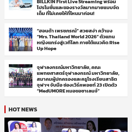
BILLKIN First Live Streaming พร้อม
โปรโมชั่นและของรางวัลมากมายแบบจัด
เต็ม ที่ไม่เคยให้ที่ไหนมาก่อน!
“ฮอนด้า เพรชภรณ์” สวยสง่า คว้ามง
“Mrs. Thailand World 2026” ตัวแทน
หญิงแกร่งสู่เวทีโลก ภายใต้แนวคิด Rise
Up Hope
จุฬาลงกรณ์มหาวิทยาลัย, คณะ
แพทยศาสตร์จุฬาลงกรณ์ มหาวิทยาลัย,
สมาคมผู้ปกครองและครูโรงเรียนสาธิต
จุฬาฯ จับมือ ช่องเวิร์คพอยท์ 23 เปิดตัว
“MedUMORE หมอขอชาเลนจ์”
HOT NEWS