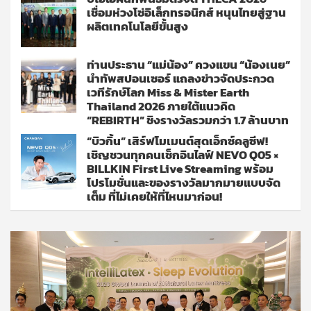
เชื่อมห่วงโซ่อิเล็กทรอนิกส์ หนุนไทยสู่ฐาน
ผลิตเทคโนโลยีขั้นสูง
ท่านประธาน “แม่น้อง” ควงแขน “น้องเนย”
นำทัพสปอนเซอร์ แถลงข่าวจัดประกวด
เวทีรักษ์โลก Miss & Mister Earth
Thailand 2026 ภายใต้แนวคิด
“REBIRTH” ชิงรางวัลรวมกว่า 1.7 ล้านบาท
“บิวกิ้น” เสิร์ฟโมเมนต์สุดเอ็กซ์คลูซีฟ!
เชิญชวนทุกคนเช็กอินไลฟ์ NEVO Q05 ×
BILLKIN First Live Streaming พร้อม
โปรโมชั่นและของรางวัลมากมายแบบจัด
เต็ม ที่ไม่เคยให้ที่ไหนมาก่อน!