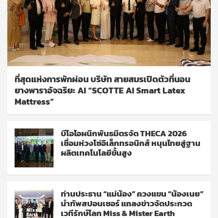
ที่สุดแห่งการพักผ่อน บริษัท สายสมรเปิดตัวที่นอน
ยางพาราอัจฉริยะ AI “SCOTTE AI Smart Latex
Mattress”
บีโอไอผนึกพันธมิตรจัด THECA 2026
เชื่อมห่วงโซ่อิเล็กทรอนิกส์ หนุนไทยสู่ฐาน
ผลิตเทคโนโลยีขั้นสูง
ท่านประธาน “แม่น้อง” ควงแขน “น้องเนย”
นำทัพสปอนเซอร์ แถลงข่าวจัดประกวด
เวทีรักษ์โลก Miss & Mister Earth