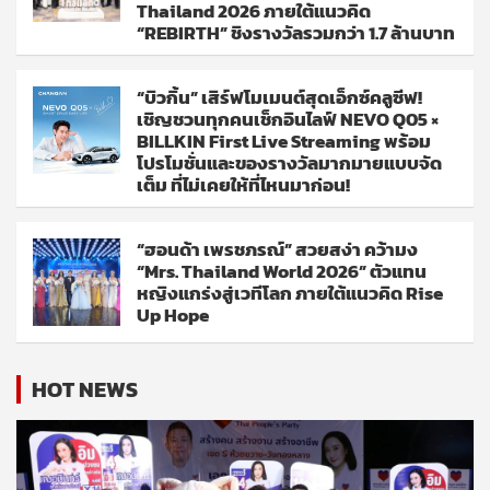
Thailand 2026 ภายใต้แนวคิด
“REBIRTH” ชิงรางวัลรวมกว่า 1.7 ล้านบาท
“บิวกิ้น” เสิร์ฟโมเมนต์สุดเอ็กซ์คลูซีฟ!
เชิญชวนทุกคนเช็กอินไลฟ์ NEVO Q05 ×
BILLKIN First Live Streaming พร้อม
โปรโมชั่นและของรางวัลมากมายแบบจัด
เต็ม ที่ไม่เคยให้ที่ไหนมาก่อน!
“ฮอนด้า เพรชภรณ์” สวยสง่า คว้ามง
“Mrs. Thailand World 2026” ตัวแทน
หญิงแกร่งสู่เวทีโลก ภายใต้แนวคิด Rise
Up Hope
HOT NEWS