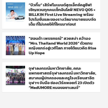
“บิวกิ้น” เสิร์ฟโมเมนต์สุดเอ็กซ์คลูซีฟ!
เชิญชวนทุกคนเช็กอินไลฟ์ NEVO Q05 ×
BILLKIN First Live Streaming พร้อม
โปรโมชั่นและของรางวัลมากมายแบบจัด
เต็ม ที่ไม่เคยให้ที่ไหนมาก่อน!
“ฮอนด้า เพรชภรณ์” สวยสง่า คว้ามง
“Mrs. Thailand World 2026” ตัวแทน
หญิงแกร่งสู่เวทีโลก ภายใต้แนวคิด Rise
Up Hope
จุฬาลงกรณ์มหาวิทยาลัย, คณะ
แพทยศาสตร์จุฬาลงกรณ์ มหาวิทยาลัย,
สมาคมผู้ปกครองและครูโรงเรียนสาธิต
จุฬาฯ จับมือ ช่องเวิร์คพอยท์ 23 เปิดตัว
“MedUMORE หมอขอชาเลนจ์”