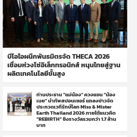
บีโอไอผนึกพันธมิตรจัด THECA 2026
เชื่อมห่วงโซ่อิเล็กทรอนิกส์ หนุนไทยสู่ฐาน
ผลิตเทคโนโลยีขั้นสูง
ท่านประธาน “แม่น้อง” ควงแขน “น้อง
เนย” นำทัพสปอนเซอร์ แถลงข่าวจัด
ประกวดเวทีรักษ์โลก Miss & Mister
Earth Thailand 2026 ภายใต้แนวคิด
“REBIRTH” ชิงรางวัลรวมกว่า 1.7 ล้าน
บาท