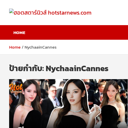
Skip
to
content
ฮอตสตาร์นิวส์
HOME
hotstarnews.com
Home
NychaainCannes
ป้ายกำกับ:
NychaainCannes