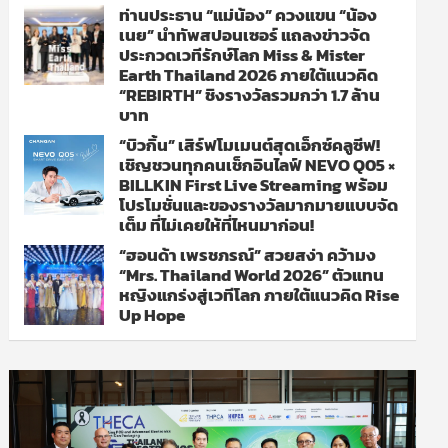
ท่านประธาน “แม่น้อง” ควงแขน “น้อง
เนย” นำทัพสปอนเซอร์ แถลงข่าวจัด
ประกวดเวทีรักษ์โลก Miss & Mister
Earth Thailand 2026 ภายใต้แนวคิด
“REBIRTH” ชิงรางวัลรวมกว่า 1.7 ล้าน
บาท
“บิวกิ้น” เสิร์ฟโมเมนต์สุดเอ็กซ์คลูซีฟ!
เชิญชวนทุกคนเช็กอินไลฟ์ NEVO Q05 ×
BILLKIN First Live Streaming พร้อม
โปรโมชั่นและของรางวัลมากมายแบบจัด
เต็ม ที่ไม่เคยให้ที่ไหนมาก่อน!
“ฮอนด้า เพรชภรณ์” สวยสง่า คว้ามง
“Mrs. Thailand World 2026” ตัวแทน
หญิงแกร่งสู่เวทีโลก ภายใต้แนวคิด Rise
Up Hope