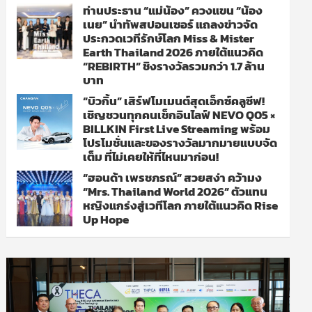
ท่านประธาน “แม่น้อง” ควงแขน “น้อง
เนย” นำทัพสปอนเซอร์ แถลงข่าวจัด
ประกวดเวทีรักษ์โลก Miss & Mister
Earth Thailand 2026 ภายใต้แนวคิด
“REBIRTH” ชิงรางวัลรวมกว่า 1.7 ล้าน
บาท
“บิวกิ้น” เสิร์ฟโมเมนต์สุดเอ็กซ์คลูซีฟ!
เชิญชวนทุกคนเช็กอินไลฟ์ NEVO Q05 ×
BILLKIN First Live Streaming พร้อม
โปรโมชั่นและของรางวัลมากมายแบบจัด
เต็ม ที่ไม่เคยให้ที่ไหนมาก่อน!
“ฮอนด้า เพรชภรณ์” สวยสง่า คว้ามง
“Mrs. Thailand World 2026” ตัวแทน
หญิงแกร่งสู่เวทีโลก ภายใต้แนวคิด Rise
Up Hope