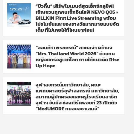
“บิวกิ้น” เสิร์ฟโมเมนต์สุดเอ็กซ์คลูซีฟ!
เชิญชวนทุกคนเช็กอินไลฟ์ NEVO Q05 ×
BILLKIN First Live Streaming พร้อม
โปรโมชั่นและของรางวัลมากมายแบบจัด
เต็ม ที่ไม่เคยให้ที่ไหนมาก่อน!
“ฮอนด้า เพรชภรณ์” สวยสง่า คว้ามง
“Mrs. Thailand World 2026” ตัวแทน
หญิงแกร่งสู่เวทีโลก ภายใต้แนวคิด Rise
Up Hope
จุฬาลงกรณ์มหาวิทยาลัย, คณะ
แพทยศาสตร์จุฬาลงกรณ์ มหาวิทยาลัย,
สมาคมผู้ปกครองและครูโรงเรียนสาธิต
จุฬาฯ จับมือ ช่องเวิร์คพอยท์ 23 เปิดตัว
“MedUMORE หมอขอชาเลนจ์”