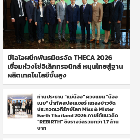
บีโอไอผนึกพันธมิตรจัด THECA 2026
เชื่อมห่วงโซ่อิเล็กทรอนิกส์ หนุนไทยสู่ฐาน
ผลิตเทคโนโลยีขั้นสูง
ท่านประธาน “แม่น้อง” ควงแขน “น้อง
เนย” นำทัพสปอนเซอร์ แถลงข่าวจัด
ประกวดเวทีรักษ์โลก Miss & Mister
Earth Thailand 2026 ภายใต้แนวคิด
“REBIRTH” ชิงรางวัลรวมกว่า 1.7 ล้าน
บาท