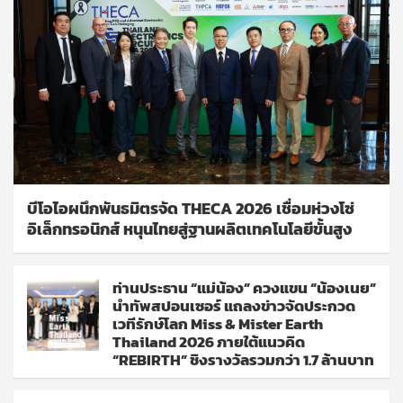
บีโอไอผนึกพันธมิตรจัด THECA 2026 เชื่อมห่วงโซ่
อิเล็กทรอนิกส์ หนุนไทยสู่ฐานผลิตเทคโนโลยีขั้นสูง
ท่านประธาน “แม่น้อง” ควงแขน “น้องเนย”
นำทัพสปอนเซอร์ แถลงข่าวจัดประกวด
เวทีรักษ์โลก Miss & Mister Earth
Thailand 2026 ภายใต้แนวคิด
“REBIRTH” ชิงรางวัลรวมกว่า 1.7 ล้านบาท