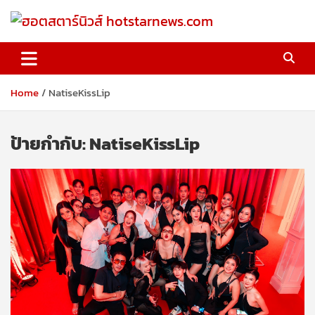
Skip
to
content
ฮอตสตาร์นิวส์ hotstarnews.com
Home
NatiseKissLip
ป้ายกำกับ:
NatiseKissLip