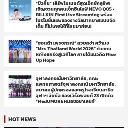
“บิวกิ้น” เสิร์ฟโมเมนต์สุดเอ็กซ์คลูซีฟ!
เชิญชวนทุกคนเช็กอินไลฟ์ NEVO Q05 ×
BILLKIN First Live Streaming พร้อม
โปรโมชั่นและของรางวัลมากมายแบบจัด
เต็ม ที่ไม่เคยให้ที่ไหนมาก่อน!
“ฮอนด้า เพรชภรณ์” สวยสง่า คว้ามง
“Mrs. Thailand World 2026” ตัวแทน
หญิงแกร่งสู่เวทีโลก ภายใต้แนวคิด Rise
Up Hope
จุฬาลงกรณ์มหาวิทยาลัย, คณะ
แพทยศาสตร์จุฬาลงกรณ์ มหาวิทยาลัย,
สมาคมผู้ปกครองและครูโรงเรียนสาธิต
จุฬาฯ จับมือ ช่องเวิร์คพอยท์ 23 เปิดตัว
“MedUMORE หมอขอชาเลนจ์”
HOT NEWS