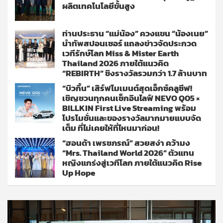
ผลิตเทคโนโลยีขั้นสูง
ท่านประธาน “แม่น้อง” ควงแขน “น้องเนย”
นำทัพสปอนเซอร์ แถลงข่าวจัดประกวด
เวทีรักษ์โลก Miss & Mister Earth
Thailand 2026 ภายใต้แนวคิด
“REBIRTH” ชิงรางวัลรวมกว่า 1.7 ล้านบาท
“บิวกิ้น” เสิร์ฟโมเมนต์สุดเอ็กซ์คลูซีฟ!
เชิญชวนทุกคนเช็กอินไลฟ์ NEVO Q05 ×
BILLKIN First Live Streaming พร้อม
โปรโมชั่นและของรางวัลมากมายแบบจัด
เต็ม ที่ไม่เคยให้ที่ไหนมาก่อน!
“ฮอนด้า เพรชภรณ์” สวยสง่า คว้ามง
“Mrs. Thailand World 2026” ตัวแทน
หญิงแกร่งสู่เวทีโลก ภายใต้แนวคิด Rise
Up Hope